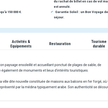
du rachat de billet en cas de vol ma
est annulé.
qu'à 150 000 €.
Garantie Soleil : un Bon Voyage de
séjour.
Activités &
Tourisme
Restauration
Equipements
durable
on paysage ensoleillé et accueillant ponctué de plages de sable, de
ge également de monuments et lieux d'intérêts touristiques.
la ville dite nouvelle constituée de maisons aux balcons en fer forgé, où
e représenté par la médina typiquement arabe. Son authenticité se décou
ritent le détour, au même titre que le musée du Bardo et sa riche colle