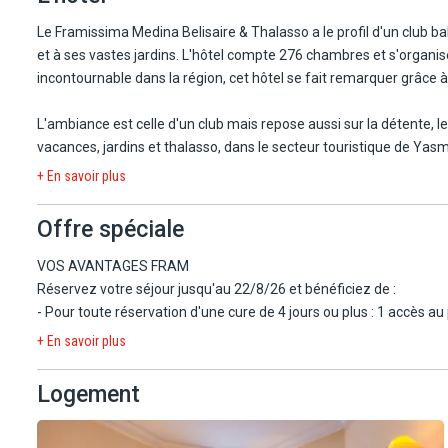
A 65 km de l'aéroport de Tunis Carthage (compter moins d'une he
orangers et des bougainvilliers, Hammamet est connue pour la dou
Le Framissima Medina Belisaire & Thalasso a le profil d'un club
"Saint Tropez à la tunisienne". Station balnéaire nichée au cœu
et à ses vastes jardins. L'hôtel compte 276 chambres et s'organise
sa médina avec son fort, ses ruelles et ses murs blanchis à la cha
incontournable dans la région, cet hôtel se fait remarquer grâce 
Yasmine-Hammamet est une zone touristique développée il y a une 
L'ambiance est celle d'un club mais repose aussi sur la détente, 
m² de jardins aménagés, son agréable esplanade face à la plage, l
vacances, jardins et thalasso, dans le secteur touristique de Y
parc de jeux et de loisirs et même une médina reconstituée autou
+ En savoir plus
Notre chef de centre, exclusif Framissima, sera présent pour veille
L'hôtel Medina Belisaire & Thalasso 4* se situe dans la nouvell
sérénité.
Offre spéciale
sable privée (route à traverser) et aménagée de transats, paraso
À noter : mise en place du concept Framissima à compter du 4/4/2
VOS AVANTAGES FRAM
L'aéroport de Tunis-Carthage est à 75 kilomètres et celui de Monas
dédiées).
Réservez votre séjour jusqu'au 22/8/26 et bénéficiez de :
se trouvent à 5 km.
- Pour toute réservation d'une cure de 4 jours ou plus : 1 accès a
+ En savoir plus
Logement