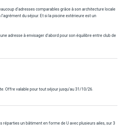
s
beaucoup d'adresses comparables grâce à son architecture locale
ans
'agrément du séjour. Et si la piscine extérieure est un
0 000
t une adresse à envisager d'abord pour son équilibre entre club de
no,
l et suivi personnalisé pour des vacances inoubliables en toute
ge de
seront gérées directement par l'hôtel (voir les rubriques
olf
rte. Offre valable pour tout séjour jusqu'au 31/10/26.
réparties un bâtiment en forme de U avec plusieurs ailes, sur 3