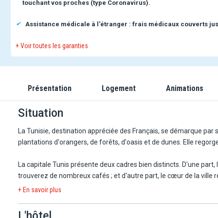
touchant vos proches (type Coronavirus).
Assistance médicale à l'étranger : frais médicaux couverts jus
+ Voir toutes les garanties
Présentation
Logement
Animations
Situation
La Tunisie, destination appréciée des Français, se démarque par s
plantations d'orangers, de forêts, d'oasis et de dunes. Elle regor
La capitale Tunis présente deux cadres bien distincts. D'une part, 
trouverez de nombreux cafés ; et d'autre part, le cœur de la vill
au détour de ses ruelles. Les ruines de la somptueuse Carthage mé
+ En savoir plus
de mosaïques romaines.
L'hôtel