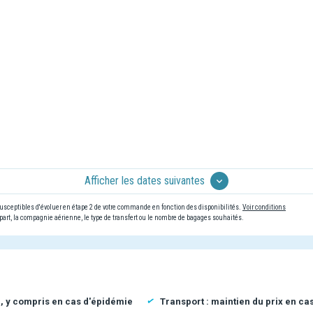
Afficher les dates suivantes
 susceptibles d'évoluer en étape 2 de votre commande en fonction des disponibilités.
Voir conditions
art, la compagnie aérienne, le type de transfert ou le nombre de bagages souhaités.
n, y compris en cas d'épidémie
Transport : maintien du prix en ca