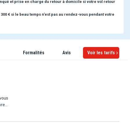
nqué et prise en charge du retour à domicile si votre vol retour
 300 € si le beau temps n'est pas au rendez-vous pendant votre
Formalités
Avis
Voir les tarifs
 vous
vre
ction