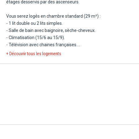
étages desservis par des ascenseurs.
Vous serez logés en chambre standard (29 m²) :
- 1 lit double ou 2 lits simples.
- Salle de bain avec baignoire, sèche-cheveux.
- Climatisation (15/6 au 15/9).
- Télévision avec chaines françaises.
- Mini-réfrigérateur.
+ Découvrir tous les logements
- Téléphone.
- Wi-Fi.
- Coffre-fort.
- Balcon ou terrasse vue jardin.
Capacité maximale : 3 adultes (lit d'appoint).
Possibilité de chambres communicantes.
Avec supplément :
- Chambre vue piscine (29 m²). Balcon ou terrasse vue piscine. Capa
- Chambre familiale, située proche de la piscine relax (46 m²) avec 2