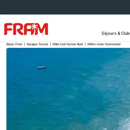
Séjours & Club
Séjour Fram
|
Voyages Tunisie
|
Hôtel club Tunisie Nord
|
Hôtels clubs Hammamet