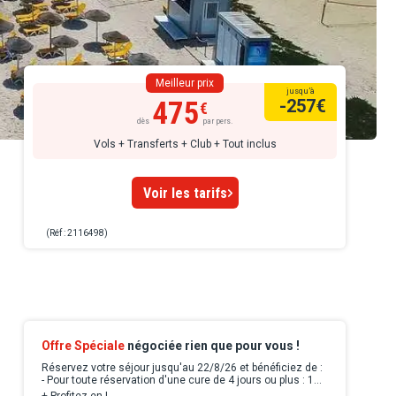
Meilleur prix
jusqu’à
475
-257
€
dès
par pers.
Vols + Transferts + Club + Tout inclus
Voir les tarifs
(Réf : 2116498)
Offre Spéciale
négociée rien que pour vous !
Réservez votre séjour jusqu'au 22/8/26 et bénéficiez de :
- Pour toute réservation d'une cure de 4 jours ou plus : 1
accès au parcours bio-marin offert + 1 réflexologie