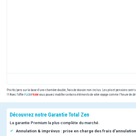
Prix ttc/pers sur la base d'une chambre double, frais de dossier non inclus. Les prix et pensions sont
Avec l'offre
vous pouvez modifier certains éléments de votre voyage comme l'heure de dép
Découvrez notre Garantie Total Zen
La garantie Premium la plus complète du marché.
Annulation & imprévus : prise en charge des frais d'annulatio