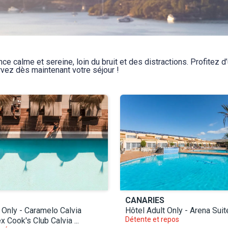
ce calme et sereine, loin du bruit et des distractions. Profitez 
rvez dès maintenant votre séjour !
CANARIES
 Only - Caramelo Calvia
Hôtel Adult Only - Arena Suit
Détente et repos
x Cook's Club Calvia ...