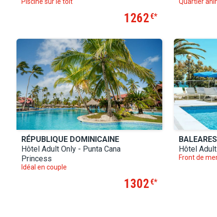
Piscine sur le toit
Quartier an
1262
€
RÉPUBLIQUE DOMINICAINE
BALEARES
Hôtel Adult Only - Punta Cana
Hôtel Adult
Front de me
Princess
Idéal en couple
1302
€