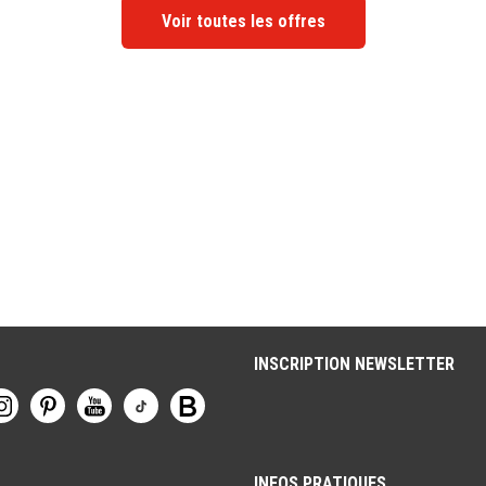
Voir toutes les offres
INSCRIPTION NEWSLETTER
INFOS PRATIQUES