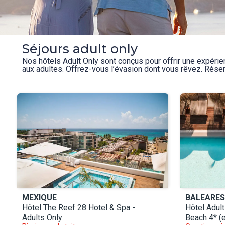
Séjours adult only
Nos hôtels Adult Only sont conçus pour offrir une expérien
aux adultes. Offrez-vous l’évasion dont vous rêvez. Rése
MEXIQUE
BALEARES
Hôtel The Reef 28 Hotel & Spa -
Hôtel Adult
Adults Only
Beach 4* (e