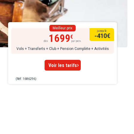
Meilleur prix
jusqu’à
1699
-410
€
dès
par pers.
Vols + Transferts + Club + Pension Complète + Activités
Voir les tarifs
(Réf : 1686296)