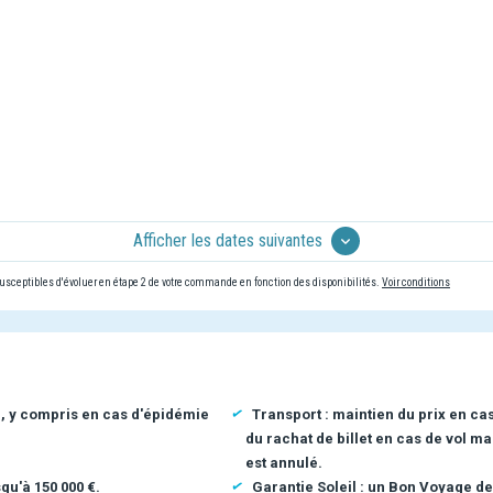
Afficher les dates suivantes
 susceptibles d'évoluer en étape 2 de votre commande en fonction des disponibilités.
Voir conditions
n, y compris en cas d'épidémie
Transport : maintien du prix en ca
du rachat de billet en cas de vol ma
est annulé.
qu'à 150 000 €.
Garantie Soleil : un Bon Voyage de