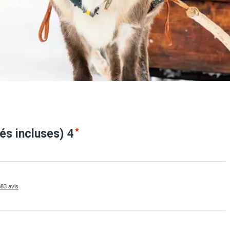
tés
incluses)
4
883 avis