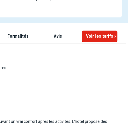
Formalités
Avis
Voir les tarifs
ores
on
nt à
ant un vrai confort après les activités. L'hôtel propose des