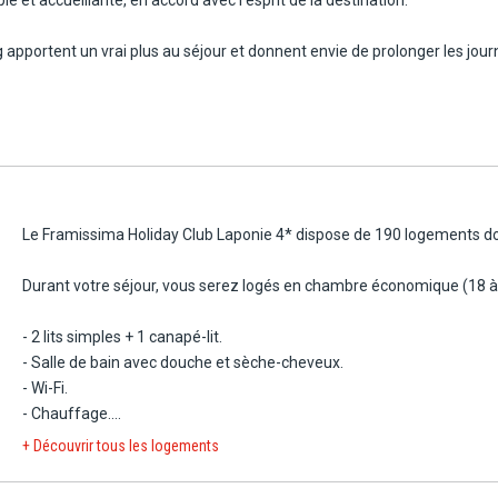
ling apportent un vrai plus au séjour et donnent envie de prolonger les jou
ssion de vacances faciles à vivre, avec la station, les pistes et les se
ples ou aux amis, pour découvrir la Laponie dans un cadre confortable et
Le Framissima Holiday Club Laponie 4* dispose de 190 logements do
Durant votre séjour, vous serez logés en chambre économique (18 à
- 2 lits simples + 1 canapé-lit.
- Salle de bain avec douche et sèche-cheveux.
- Wi-Fi.
- Chauffage.
- Télévision.
+ Découvrir tous les logements
- Bouilloire.
- Peignoirs.