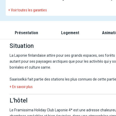
+ Voir toutes les garanties
Présentation
Logement
Animat
Situation
La Laponie finlandaise attire pour ses grands espaces, ses forêts
autant pour ses paysages arctiques que pour les activités qui y so
boréales et culture same.
Saariselkä fait partie des stations les plus connues de cette part
proximité avec l'un des plus grands parcs nationaux du pays.
+ En savoir plus
Le Framissima Holiday Club Laponie 4* se trouve au cœur du villa
L'hôtel
de ski et la plus longue piste de luge de Finlande, longue de 1 800
300 m.
Le Framissima Holiday Club Laponie 4* est une adresse chaleureuse
chambres agréables et bien équipées, dans une atmosphère simple 