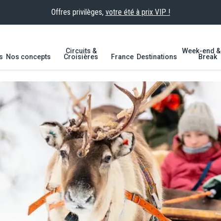
Offres privilèges,
votre été à prix VIP !
Circuits &
Week-end & 
s
Nos concepts
Croisières
France
Destinations
Break