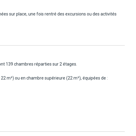
rnées sur place, une fois rentré des excursions ou des activités
rvices du village à proximité immédiate.
 vivant.
nt 139 chambres réparties sur 2 étages.
 22 m²) ou en chambre supérieure (22 m²), équipées de :