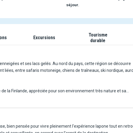
séjour.
Tourisme
ions
Excursions
durable
 enneigées et ses lacs gelés. Au nord du pays, cette région se découvre
nt liées, entre safaris motoneige, chiens de traîneaux, ski nordique, aur
ie de la Finlande, appréciée pour son environnement très nature et sa
ge, à proximité immédiate des commerces, restaurants et bars. La stati
 m, sont à 1 km, tandis que les départs de pistes de ski nordique se situe
, bien pensée pour vivre pleinement l'expérience lapone tout en retrouv
et accueillante, en accord avec l'esprit de la destination.