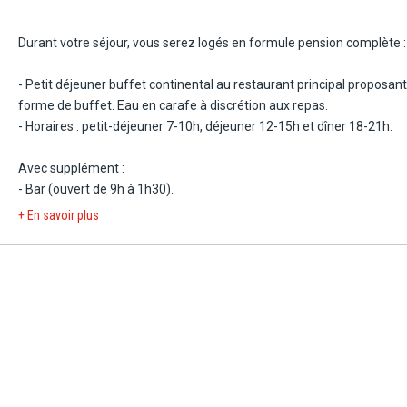
Capacité maximale : 3 adultes ou 2 adultes + 2 enfants.
Durant votre séjour, vous serez logés en formule pension complète 
Superficie de 22 m² en occupation 3 adultes ou quadruple.
- Petit déjeuner buffet continental au restaurant principal proposant
INFO VÉRITÉ : Il n'existe pas de système officiel de classification des
forme de buffet. Eau en carafe à discrétion aux repas.
figurant dans ce document sont fournies à titre purement indicatif.
- Horaires : petit-déjeuner 7-10h, déjeuner 12-15h et dîner 18-21h.
et de services généralement comparable à celui d'un hôtel 4 étoiles
Avec supplément :
- Bar (ouvert de 9h à 1h30).
+ En savoir plus