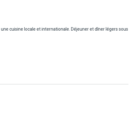
:
 une cuisine locale et internationale. Déjeuner et dîner légers sous
 hôtels en Finlande. Les indications de confort ou de catégorie
 Le Framissima Holiday Club Laponie propose un niveau de confort
, selon les standards habituellement observés dans le pays.