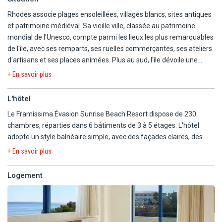
Rhodes associe plages ensoleillées, villages blancs, sites antiques
et patrimoine médiéval. Sa vieille ville, classée au patrimoine
mondial de l'Unesco, compte parmi les lieux les plus remarquables
de l'île, avec ses remparts, ses ruelles commerçantes, ses ateliers
d'artisans et ses places animées. Plus au sud, l'île dévoile une
facette plus balnéaire, entre criques, baies abritées, falaises et
+ En savoir plus
eaux claires.
L'hôtel
Le Framissima Évasion Sunrise Beach Resort bénéficie d'une
Le Framissima Évasion Sunrise Beach Resort dispose de 230
situation privilégiée sur la côte sud-est de Rhodes, face à la plage
chambres, réparties dans 6 bâtiments de 3 à 5 étages. L'hôtel
de Pefki. Cette station balnéaire est appréciée pour son
adopte un style balnéaire simple, avec des façades claires, des
atmosphère détendue, ses restaurants, ses commerces et ses
extérieurs soignés et une implantation orientée vers la mer.
petites plages bordées d'eaux limpides. Elle constitue un point de
+ En savoir plus
séjour agréable pour alterner journées au bord de la mer et
Les chambres, d'une superficie de 25 m², sont aménagées dans
découvertes dans le sud de l'île.
Logement
un esprit confortable et disposent toutes d'un balcon ou d'une
terrasse. Les espaces extérieurs sont pensés autour de la
Lindos, l'un des villages les plus emblématiques de Rhodes, se
baignade, avec deux piscines aménagées, complétées par la
rejoint rapidement depuis l'hôtel. Avec ses maisons blanches
plage située en contrebas et de nombreuses terrasses. Côté
accrochées à la colline, ses ruelles étroites et son acropole