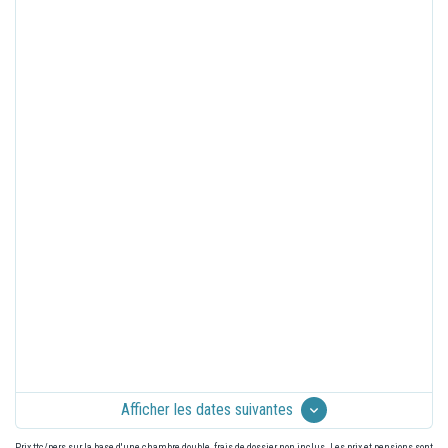
Afficher les dates suivantes
Prix ttc/pers sur la base d'une chambre double, frais de dossier non inclus. Les prix et pensions sont