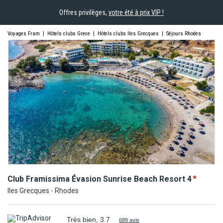
Offres privilèges,
votre été à prix VIP !
Voyages Fram
|
Hôtels clubs Grece
|
Hôtels clubs Iles Grecques
|
Séjours Rhodes
Club Framissima Évasion Sunrise Beach
Resort
4
Iles Grecques - Rhodes
Très bien, 3.7
689 avis