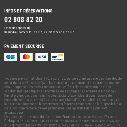
INFOS ET RÉSERVATIONS
02 808 82 20
(prix d’un appel local)
Du lundi au samedi de 9h à 23h, le dimanche de 10h à 23h.
PAIEMENT SÉCURISÉ
Tous nos prix sont affichés TTC, à partir de, par personne en base chambre double,
selon dates et villes de départ, hors surcharge carburant et hors frais de dossier
et/ou d'agence. Ces tarifs n’incluent pas les frais de dernière minute ni les
suppléments spécifiques susceptibles de s’appliquer à certaines destinations.
Prix et promotions dans la limite des stocks disponibles et sous réserve de
disponibilité. Les prix affichés sont susceptibles d’être modifiés à la hausse ou à
la baisse au moment de la réservation en fonction notamment de la disponibilité ou
de la politique tarifaire de nos partenaires. Ces ajustements de prix sont
automatiques.
Le traitement des ventes du site Internet Fram est assuré par Karavel, 17 rue de
l’Echiquier 75010 Paris - SAS au capital de 86.506.179 euros - RCS Paris B 532 321
916 - Immatriculation n°IM075140042 auprès d’ATOUT France – Garant : APST, 87-