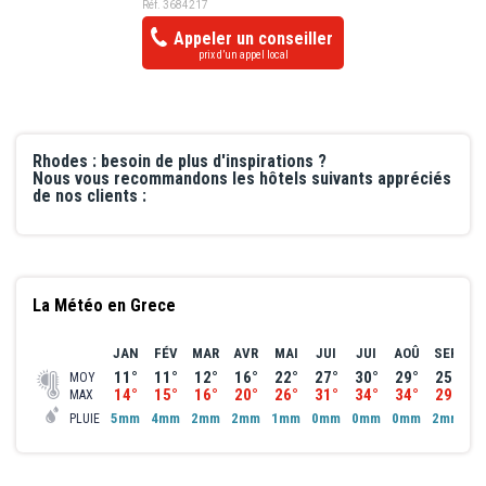
Réf. 3684217
variée et savoureuse. Un grand merci à toute l’équipe pour ce
l'Acropole qui se reflète sur la mer en effet miroir. Cette
Appeler un conseiller
séjour inoubliable, je recommande vivement cet hôtel !
atmosphère unique vous captivera à chaque instant.
prix d’un appel local
Soirée (sans repas) : 52€/adulte
Réalisable les mercredis.
Rhodes : besoin de plus d'inspirations ?
Nous vous recommandons les hôtels suivants appréciés
de nos clients :
La Météo en Grece
JAN
FÉV
MAR
AVR
MAI
JUI
JUI
AOÛ
SEP
O
11°
11°
12°
16°
22°
27°
30°
29°
25°
2
MOY
14°
15°
16°
20°
26°
31°
34°
34°
29°
2
MAX
5mm
4mm
2mm
2mm
1mm
0mm
0mm
0mm
2mm
4
PLUIE