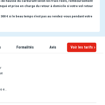
s de hausse du carburant selon les frais réels, remboursement
nqué et prise en charge du retour à domicile si votre vol retour
 300 € si le beau temps n'est pas au rendez-vous pendant votre
s
Formalités
Avis
Voir les tarifs
r
ue
os et
e