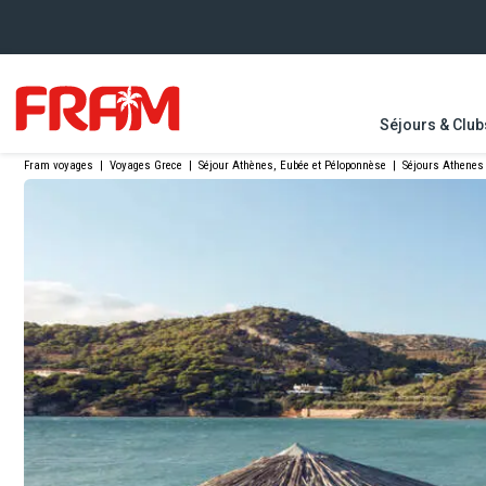
Séjours & Club
Fram voyages
|
Voyages Grece
|
Séjour Athènes, Eubée et Péloponnèse
|
Séjours Athenes