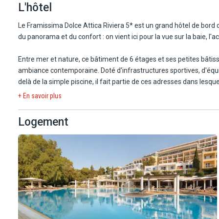
L'hôtel
Le centre-ville d'Athènes à 37 km, accessible en transport en com
musée archéologique, la relève de la garde...
Le Framissima Dolce Attica Riviera 5* est un grand hôtel de bord d
L'aéroport international d'Athènes est à 15 km (environ 20 min de 
du panorama et du confort : on vient ici pour la vue sur la baie, l'
C'est une situation intéressante pour les clients qui veulent voir
Entre mer et nature, ce bâtiment de 6 étages et ses petites bâti
est à moins de 100 m.
ambiance contemporaine. Doté d'infrastructures sportives, d'équip
delà de la simple piscine, il fait partie de ces adresses dans lesq
+ En savoir plus
Notre chef de centre, exclusif Framissima, sera présent pour veille
sérénité.
Logement
À noter : mise en place du concept Framisima du 15/4/26 au 10/10
rubriques dédiées).