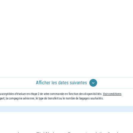
Afficher les dates suivantes
 susceptibles d'évoluer en étape 2 de votre commande en fonction des disponibilités.
Voir conditions
art, la compagnie aérienne, le type de transfert ou le nombre de bagages souhaités.