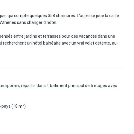
ttique, qui compte quelques 358 chambres. L'adresse joue la carte
dre Athènes sans changer d'hôtel.
plage
 pensés entre jardins et terrasses pour des vacances dans une
 recherchent un hôtel balnéaire avec un vrai volet détente, au-
l et suivi personnalisé pour des vacances inoubliables en toute
animations seront gérées directement par l'hôtel (voir les
temporain, répartis dans 1 bâtiment principal de 6 étages avec
-pays (18 m²) :