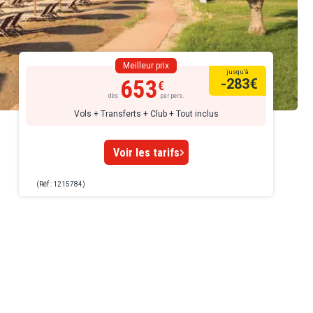
Meilleur prix
jusqu’à
653
-283
€
dès
par pers.
Vols + Transferts + Club + Tout inclus
Voir les tarifs
(Réf : 1215784)