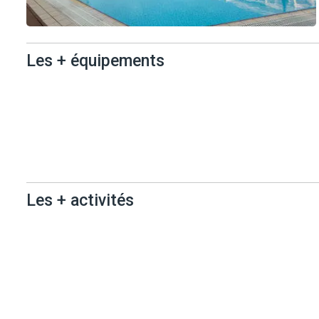
Les + équipements
Les +
équipements
Les + activités
Les + activités