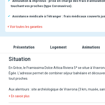
Annulation & imprévus : prise en charge des frais d'annulatio
touchant vos proches (type Coronavirus).
Assistance médicale à l'étranger : frais médicaux couverts jus
+ Voir toutes les garanties
Présentation
Logement
Animations
Situation
En Grèce, le Framissima Dolce Attica Riviera 5* se situe à Vravrona
Égée. L'adresse permet de combiner séjour balnéaire et découverte
tout proches.
Aux alentours : site archéologique de Vravrona (3 km, musée, sanct
sites d'Athènes (35 km). Le port de Rafina (à 10 km) pour découvr
+ En savoir plus
traversée), le parc zoologique d'Attique (à 15 km), le McArthurG