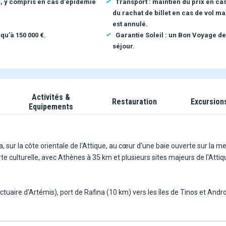
n, y compris en cas d'épidémie
Transport : maintien du prix en ca
du rachat de billet en cas de vol ma
est annulé.
qu'à 150 000 €.
Garantie Soleil : un Bon Voyage de
séjour.
Activités &
Restauration
Excursion
Equipements
, sur la côte orientale de l'Attique, au cœur d'une baie ouverte sur la me
 culturelle, avec Athènes à 35 km et plusieurs sites majeurs de l'Attiq
uaire d'Artémis), port de Rafina (10 km) vers les îles de Tinos et Andr
ir les îles à proximité comme Andros (1h10 de traversée) et Tinos (2h d
len Athens (centre commercial à 10 km).