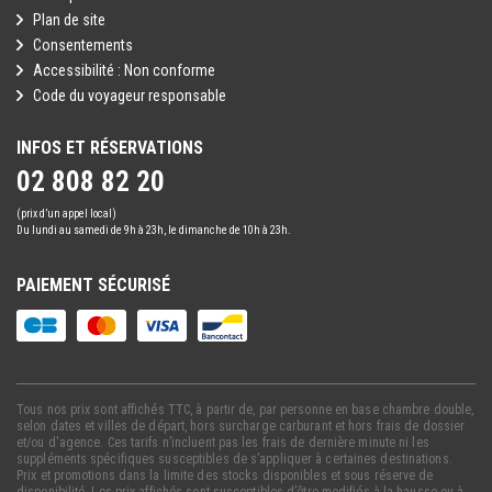
Plan de site
Consentements
Accessibilité : Non conforme
Code du voyageur responsable
INFOS ET RÉSERVATIONS
02 808 82 20
(prix d’un appel local)
Du lundi au samedi de 9h à 23h, le dimanche de 10h à 23h.
PAIEMENT SÉCURISÉ
Tous nos prix sont affichés TTC, à partir de, par personne en base chambre double,
selon dates et villes de départ, hors surcharge carburant et hors frais de dossier
et/ou d'agence. Ces tarifs n’incluent pas les frais de dernière minute ni les
suppléments spécifiques susceptibles de s’appliquer à certaines destinations.
Prix et promotions dans la limite des stocks disponibles et sous réserve de