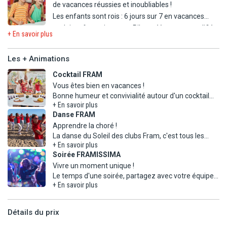
de vacances réussies et inoubliables !
Les enfants sont rois : 6 jours sur 7 en vacances
scolaires françaises, nos Pilotes-Vacances qualifiés
+ En savoir plus
francophones proposent de nombreuses activités
variées, en journée comme en soirée, adaptées à
Les + Animations
l'âge de chacun.
Cocktail FRAM
Vous êtes bien en vacances !
- Club enfants (4-12 ans) encadré par nos pilotes
Bonne humeur et convivialité autour d'un cocktail
vacances qualifiés francophones, 6j/7 en vacances
+ En savoir plus
scolaires françaises.
Danse FRAM
- Bassin avec jeux aquatiques.
Apprendre la choré !
- Lit bébé sur demande.
La danse du Soleil des clubs Fram, c'est tous les
- Menu enfant.
+ En savoir plus
Soirée FRAMISSIMA
Vivre un moment unique !
Le temps d'une soirée, partagez avec votre équipe
+ En savoir plus
d'animation l'évènement festif et inoubliable de vos
Détails du prix