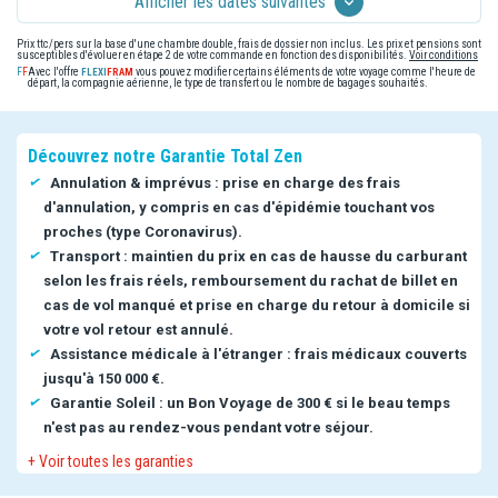
Afficher les dates suivantes
Prix ttc/pers sur la base d'une chambre double, frais de dossier non inclus. Les prix et pensions sont
susceptibles d'évoluer en étape 2 de votre commande en fonction des disponibilités.
Voir conditions
Avec l'offre
vous pouvez modifier certains éléments de votre voyage comme l'heure de
départ, la compagnie aérienne, le type de transfert ou le nombre de bagages souhaités.
Découvrez notre Garantie Total Zen
Annulation & imprévus : prise en charge des frais
d'annulation, y compris en cas d'épidémie touchant vos
proches (type Coronavirus).
Transport : maintien du prix en cas de hausse du carburant
selon les frais réels, remboursement du rachat de billet en
cas de vol manqué et prise en charge du retour à domicile si
votre vol retour est annulé.
Assistance médicale à l'étranger : frais médicaux couverts
jusqu'à 150 000 €.
Garantie Soleil : un Bon Voyage de 300 € si le beau temps
n'est pas au rendez-vous pendant votre séjour.
+ Voir toutes les garanties