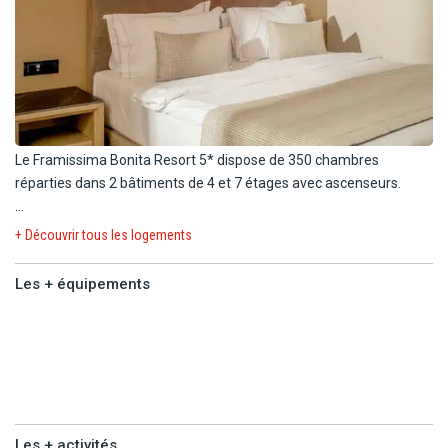
Le Framissima Bonita Resort 5* dispose de 350 chambres
réparties dans 2 bâtiments de 4 et 7 étages avec ascenseurs.
Durant votre séjour, vous serez logés en chambre standard (30
+ Découvrir tous les logements
m²) dans le nouveau bâtiment, équipée de :
Les + équipements
- 1 lit King size.
- Balle de bain avec douche et sèche-cheveux.
Les +
- Climatisation.
équipements
- Télévision.
- Téléphone.
- Coffre-fort gratuit.
- Mini-réfrigérateur (vide).
Les + activités