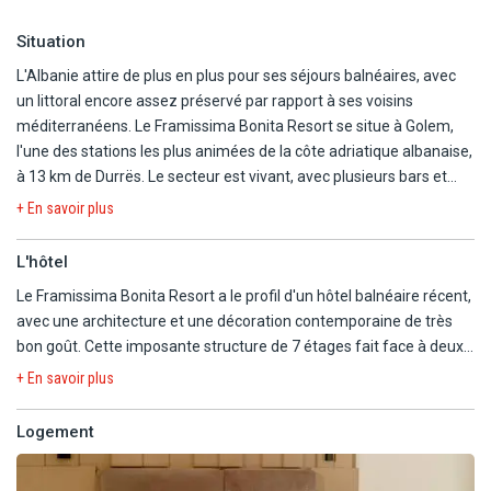
Situation
L'Albanie attire de plus en plus pour ses séjours balnéaires, avec
un littoral encore assez préservé par rapport à ses voisins
méditerranéens. Le Framissima Bonita Resort se situe à Golem,
l'une des stations les plus animées de la côte adriatique albanaise,
à 13 km de Durrës. Le secteur est vivant, avec plusieurs bars et
restaurants à proximité immédiate de l'hôtel. A environ 400 m de
+ En savoir plus
la mer, avec rues à traverser, la plage est accessible à pied en
quelques minutes.
L'hôtel
Le Framissima Bonita Resort a le profil d'un hôtel balnéaire récent,
avec une architecture et une décoration contemporaine de très
bon goût. Cette imposante structure de 7 étages fait face à deux
piscines et un aquaparc pour le plus grand plaisir des enfants et de
+ En savoir plus
leurs parents. Les jardins ne sont pas très vastes mais la pelouse
n'a pas un défaut et offre un peu de fraicheur à ce complexe
Logement
hôtelier.