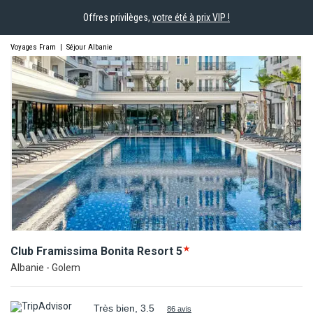
Offres privilèges,
votre été à prix VIP !
Voyages Fram
|
Séjour Albanie
Club Framissima Bonita
Resort
5
Albanie - Golem
Très bien, 3.5
86 avis