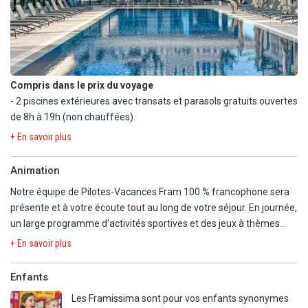
Le bar de plage est ouvert du 1er juin jusqu'à mi-septembre (en
fonction des conditions météo).
Compris dans le prix du voyage
- 2 piscines extérieures avec transats et parasols gratuits ouvertes
de 8h à 19h (non chauffées).
- Aquapark avec 6 toboggans ouvert de 9h à 18h30.
+ En savoir plus
- Plage de sable à 400 m de l'hôtel avec espace privatif équipé de
parasols gratuits.
Animation
- Pétanque.
Notre équipe de Pilotes-Vacances Fram 100 % francophone sera
En option payante
présente et à votre écoute tout au long de votre séjour. En journée,
- A proximité : sports nautiques, sites archéologiques et distillerie
un large programme d'activités sportives et des jeux à thèmes
de cognac local à Durres.
vous seront proposés. Dans la bonne humeur, le sourire et le plaisir
+ En savoir plus
de partager ensemble de bons moments de détente. En soirée,
pour vous divertir profitez de différents spectacles de qualité. Une
Enfants
animation et un accompagnement exclusifs Framissima vous
Les Framissima sont pour vos enfants synonymes
garantissant des vacances inoubliables !