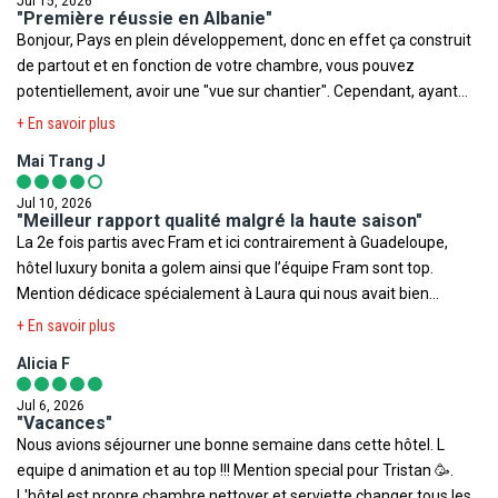
Toutefois il est rappelé qu'aucune région du monde ni aucun pays
Jul 15, 2026
"Première réussie en Albanie"
ne peuvent être considérés comme étant à l'abri du risque
Bonjour, Pays en plein développement, donc en effet ça construit
terroriste.
de partout et en fonction de votre chambre, vous pouvez
potentiellement, avoir une "vue sur chantier". Cependant, ayant
été en famille début juillet, je rappelle qu'il s'agit d'un 5 étoiles "
+ En savoir plus
local", ce qui n'equivaut pas à un 5 étoiles en France, ce que
Mai Trang J
beaucoup de personnes ont tendance à oublier. Dans la globalité,
ce fut une belle expérience, que ce soit au niveau hôtel,
Jul 10, 2026
commodités ou encore animation ( mention spéciale à Tristan qui
"Meilleur rapport qualité malgré la haute saison"
La 2e fois partis avec Fram et ici contrairement à Guadeloupe,
a même fait aimer le club enfants à mes 2 petits " monstres" 😁).
hôtel luxury bonita a golem ainsi que l’équipe Fram sont top.
Quelques petites anomalies en début de voyage ( télé ne
Mention dédicace spécialement à Laura qui nous avait bien
fonctionnant pas et étant 4, pas toujours 4 serviettes déposées
accueilli la nuit quand on était arrivés avec des superbes bonne
dans la chambres, qui ont été rectifiées assez rapidement). La
+ En savoir plus
pizza. Nous recommandons et merci à l’équipe pour rendre le
nourriture est plus que bonne pour un all inclusive, mais en effet,
Alicia F
séjour agréables pour tenter une nouvelle expérience la nouvelle
étant "team thè" je n'ai pas eu de soucis, mais pour ceux qui
fois.
veulent leur petit café du matin, la queue est longue ( En tant que
Jul 6, 2026
"Vacances"
client Fram, pour éviter cette queue,cela a été négocié,vous
Nous avions séjourner une bonne semaine dans cette hôtel. L
pouvez tout de même le récupérer au bar qui n'est pas en all
equipe d animation et au top !!! Mention special pour Tristan 🥳.
inclusive.) 2 piscines, la principale qui fait 1.50 m donc accessible à
L'hôtel est propre chambre nettoyer et serviette changer tous les