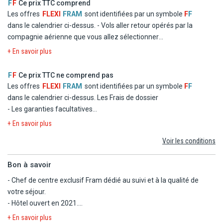
F
F
Ce prix TTC comprend
Les offres
FLEXI
FRAM
sont identifiées par un symbole
F
F
dans le calendrier ci-dessus.
- Vols aller retour opérés par la
compagnie aérienne que vous allez sélectionner
- Logement à l'hôtel Framissima Bonita Resort en chambre
+ En savoir plus
double standard
- La formule Tout inclus
F
F
Ce prix TTC ne comprend pas
- Les taxes d'aéroport et de solidarité
Les offres
FLEXI
FRAM
sont identifiées par un symbole
F
F
- Le transfert
dans le calendrier ci-dessus.
Les Frais de dossier
- Les garanties facultatives
- Les autres repas et les boissons
+ En savoir plus
- Les activités et excursions payantes
Voir les conditions
- Les dépenses d'ordre personnel
Bon à savoir
- Chef de centre exclusif Fram dédié au suivi et à la qualité de
votre séjour.
- Hôtel ouvert en 2021.
- Arrivée à partir de 14h, départ avant 11h.
+ En savoir plus