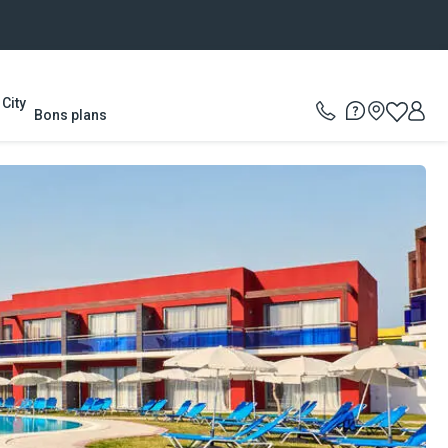
City
Bons plans