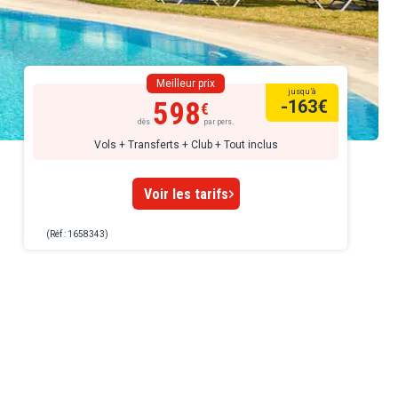
Meilleur prix
jusqu’à
598
-163
€
dès
par pers.
Vols + Transferts + Club + Tout inclus
Voir les tarifs
(Réf : 1658343)