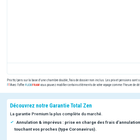
Prix ttc/pers sur la base d'une chambre double, frais de dossier non inclus. Les prix et pensions sont
Avec l'offre
vous pouvez modifier certains éléments de votre voyage comme l'heure de dép
Découvrez notre Garantie Total Zen
La garantie Premium la plus complète du marché.
Annulation & imprévus : prise en charge des frais d'annulatio
touchant vos proches (type Coronavirus).