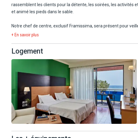
rassemblent les clients pour la détente, les soirées, les activit
et animé les pieds dans le sable.
Notre chef de centre, exclusif Framissima, sera présent pour veille
sérénité.
+ En savoir plus
A savoir : cet hôtel est classé 5* selon les normes locales appli
Logement