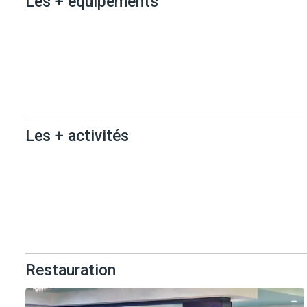
Les + équipements
Les +
équipements
Les + activités
Les + activités
Restauration