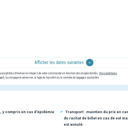
Afficher les dates suivantes
 susceptibles d'évoluer en étape 2 de votre commande en fonction des disponibilités.
Voir conditions
art, la compagnie aérienne, le type de transfert ou le nombre de bagages souhaités.
n, y compris en cas d'épidémie
Transport : maintien du prix en ca
du rachat de billet en cas de vol ma
est annulé.