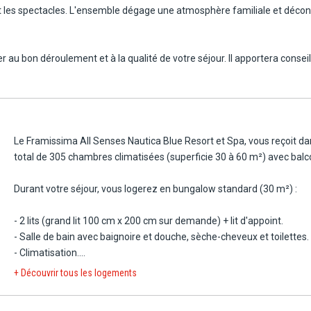
és et les spectacles. L'ensemble dégage une atmosphère familiale et déc
r au bon déroulement et à la qualité de votre séjour. Il apportera consei
quées, nous estimons cependant qu'il correspond davantage à un 4* selon 
Le Framissima All Senses Nautica Blue Resort et Spa, vous reçoit d
total de 305 chambres climatisées (superficie 30 à 60 m²) avec bal
Durant votre séjour, vous logerez en bungalow standard (30 m²) :
- 2 lits (grand lit 100 cm x 200 cm sur demande) + lit d'appoint.
- Salle de bain avec baignoire et douche, sèche-cheveux et toilettes.
- Climatisation.
- Télévision.
+ Découvrir tous les logements
- Téléphone.
- Coffre-fort.