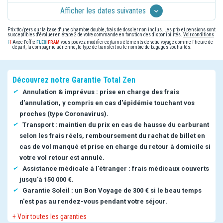
Afficher les dates suivantes
Prix ttc/pers sur la base d'une chambre double, frais de dossier non inclus. Les prix et pensions sont
susceptibles d'évoluer en étape 2 de votre commande en fonction des disponibilités.
Voir conditions
Avec l'offre
vous pouvez modifier certains éléments de votre voyage comme l'heure de
départ, la compagnie aérienne, le type de transfert ou le nombre de bagages souhaités.
Découvrez notre Garantie Total Zen
Annulation & imprévus : prise en charge des frais
d'annulation, y compris en cas d'épidémie touchant vos
proches (type Coronavirus).
Transport : maintien du prix en cas de hausse du carburant
selon les frais réels, remboursement du rachat de billet en
cas de vol manqué et prise en charge du retour à domicile si
votre vol retour est annulé.
Assistance médicale à l'étranger : frais médicaux couverts
jusqu'à 150 000 €.
Garantie Soleil : un Bon Voyage de 300 € si le beau temps
n'est pas au rendez-vous pendant votre séjour.
+ Voir toutes les garanties