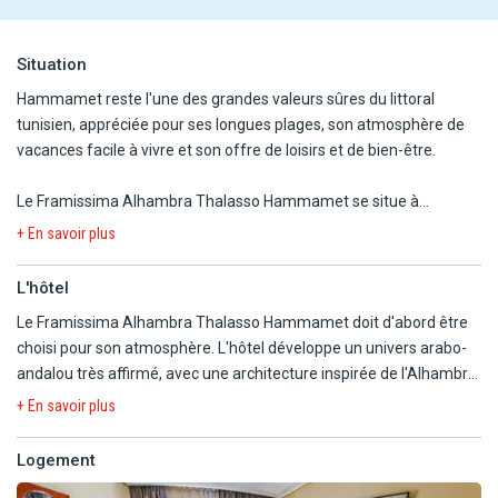
Situation
Hammamet reste l'une des grandes valeurs sûres du littoral
tunisien, appréciée pour ses longues plages, son atmosphère de
vacances facile à vivre et son offre de loisirs et de bien-être.
Le Framissima Alhambra Thalasso Hammamet se situe à
Yasmine Hammamet, dans la partie sud de la station, à proximité
+ En savoir plus
de la marina et de la Médina Mediterranea. L'hôtel est à environ
300 m de sa plage privée, 2,5 km de la marina et 12 km du centre-
L'hôtel
ville d'Hammamet.
Le Framissima Alhambra Thalasso Hammamet doit d'abord être
choisi pour son atmosphère. L'hôtel développe un univers arabo-
andalou très affirmé, avec une architecture inspirée de l'Alhambra
et des décors mauresques qui confèrent beaucoup de charme et
+ En savoir plus
d'élégance au lieu. Les extérieurs et les infrastructures prolongent
cette impression : domaine paysager, plage privée à proximité, et
Logement
surtout grand centre de thalassothérapie de 4 500 m² ainsi qu'une