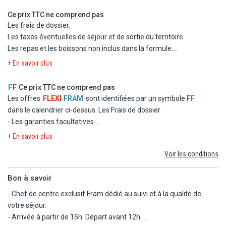
- Visite du mausolée de Bourguiba à Monastir.
- La formule Tout inclus
Ce prix TTC ne comprend pas
- Visite du musée archéologique régionale de Sousse.
- Les taxes d'aéroport et de solidarité
Les frais de dossier.
- Quartier libre dans la médina de Sousse pour visiter les souks.
- Le transfert
Les taxes éventuelles de séjour et de sortie du territoire.
Demi-journée (sans repas) : 120 dinars.
Les repas et les boissons non inclus dans la formule.
Les dépenses d'ordre personnel
+ En savoir plus
Excursions sous réserve d'un minimum de participants à la date
Les excursions facultatives, et les activités non mentionnées
prévue (remboursement par le prestataire local en cas
au programme.
F
F
Ce prix TTC ne comprend pas
d'annulation).
Les repas éventuels aux escales.
Les offres
FLEXI
FRAM
sont identifiées par un symbole
F
F
Programmes pouvant être modifiés selon impératifs locaux. Prix
Les garanties assistance, rapatriement, frais médicaux et
dans le calendrier ci-dessus.
Les Frais de dossier
par personne donnés à titre indicatif.
d'hospitalisation, assistance juridique et pénale.
- Les garanties facultatives
Réservation et règlement sur place. Réduction de 30% pour les
Les garanties annulation, bagages, retard aérien.
- Les autres repas et les boissons
enfants de 2 à 11.99 ans, bébés gratuits.
+ En savoir plus
- Les activités et excursions payantes
En cas de paiement par carte bancaire une majoration de 5% sur
Voir les conditions
- Les dépenses d'ordre personnel
le montant total sera ajoutée à titre de frais bancaires.
Valables jusqu'au 31/10/27.
Bon à savoir
- Chef de centre exclusif Fram dédié au suivi et à la qualité de
votre séjour.
- Arrivée à partir de 15h. Départ avant 12h.