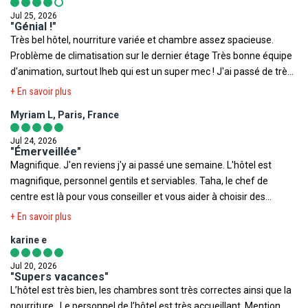
propose des excursions magnifique bien organisé restauration
Toutefois il est rappelé qu'aucune région du monde ni aucun pays
Jul 25, 2026
très bonne et diversifiée avec des serveurs au petit soin et tout les
"Génial !"
ne peuvent être considérés comme étant à l'abri du risque
Très bel hôtel, nourriture variée et chambre assez spacieuse.
autres qui contribue à bonne bien être (réception, femme de
terroriste.
Problème de climatisation sur le dernier étage Très bonne équipe
ménage, maintenance....
d'animation, surtout Iheb qui est un super mec ! J'ai passé de très
bonnes vacances, à refaire !
+ En savoir plus
Myriam L, Paris, France
Jul 24, 2026
"Émerveillée"
Magnifique. J'en reviens j'y ai passé une semaine. L'hôtel est
magnifique, personnel gentils et serviables. Taha, le chef de
centre est là pour vous conseiller et vous aider à choisir des
excursions, ce pays mérite d'être visiter avec toutes ces richesses
+ En savoir plus
à découvrir. Si vous pouvez faire des soins en thalasso je vous les
karine e
recommande, on va vous chouchouter comme une princesse.
Vous y trouverez une super équipe d'animation avec Rio à la tête
Jul 20, 2026
de cette fabuleuse équipe avec Lolla, Wilky, Rouby, Bibou, Rayen et
"Supers vacances"
L’hôtel est très bien, les chambres sont très correctes ainsi que la
Iheb Encore mille bravos. Que de bons moments et de beaux
nourriture . Le personnel de l’hôtel est très accueillant. Mention
souvenirs en votre compagnie. Sans oublier les équipes de l'hôtel,