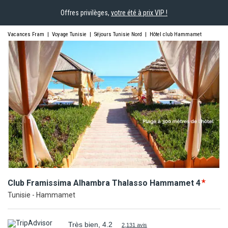
Offres privilèges,
votre été à prix VIP !
Vacances Fram
|
Voyage Tunisie
|
Séjours Tunisie Nord
|
Hôtel club Hammamet
Club Framissima Alhambra Thalasso
Hammamet
4
Tunisie - Hammamet
Très bien, 4.2
2,131 avis