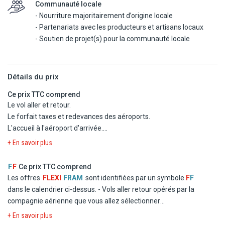
l'hôtel en demi-pension (dîner + Petit-déjeuner), déjeuner le 2ème
Communauté locale
jour.
- Nourriture majoritairement d’origine locale
À noter : boissons (alcoolisées ou non alcoolisées) non incluses,
- Partenariats avec les producteurs et artisans locaux
possibilité en supplément.
- Soutien de projet(s) pour la communauté locale
NABEUL/HAMMAMET
Visite de la vielle ville de Hammamet et son fort construit au IXe
Détails du prix
siècle par les Aghlabides, visite de la ville de Nabeul. Visite des
potiers et des céramistes de Nabeul, visite du marché (le plus
Ce prix TTC comprend
grand marché du cap bon).
Le vol aller et retour.
Demi-journée 120 dinars. Réalisable au départ de Nabeul et
Le forfait taxes et redevances des aéroports.
Hammamet le vendredi.
L'accueil à l'aéroport d'arrivée.
Le transfert aller et retour de l'aéroport à l'hôtel.
+ En savoir plus
FRIGUIA PARC
Les services, loisirs et activités mentionnés sans supplément.
Visite du parc naturel animalier. Découverte du nouveau parc le
Le séjour en chambre standard en tout compris.
F
F
Ce prix TTC comprend
1er de son genre en Afrique du Nord. Magnifique paysages,
Les services, loisirs et activités mentionnés sans supplément.
Les offres
FLEXI
FRAM
sont identifiées par un symbole
F
F
maisons des animaux, restaurants, snack, boutiques...).
dans le calendrier ci-dessus.
- Vols aller retour opérés par la
Demi-journée 130 dinars. Réalisable le mercredi.
compagnie aérienne que vous allez sélectionner
- Logement à l'hôtel Framissima Alhambra Thalasso
+ En savoir plus
Sousse et Monastir
Hammamet en chambre double standard