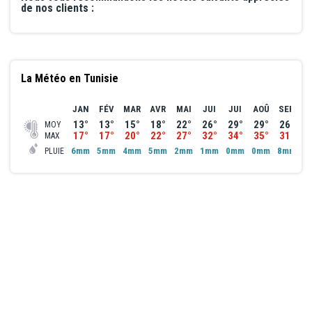
de nos clients :
La Météo en Tunisie
JAN
FÉV
MAR
AVR
MAI
JUI
JUI
AOÛ
SEP
O
13°
13°
15°
18°
22°
26°
29°
29°
26°
2
MOY
17°
17°
20°
22°
27°
32°
34°
35°
31°
2
MAX
6mm
5mm
4mm
5mm
2mm
1mm
0mm
0mm
8mm
5
PLUIE