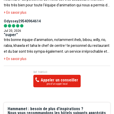
très très bien pour toute l’équipe d’animation qui nous a permis de
réception, bar, restaurant, ménage, boutique de l'hôtel, j'ai été reçu
passer de super vacances , ils sont tous très sympathiques et
comme une princesse. A très bientôt j'espère.
+ En savoir plus
mettent une super ambiance, les animations sont top . Merci à
Odyssey29540964614
toute l’équipe continuez comme ça !!
Jul 20, 2026
"super"
très bonne équipe d’animation, notamment iheb, bibou, willy, rio,
rabia, khawla et taha le chef de centre ! le personnel du restaurant
et du bar sont très sympa également. un service irréprochable et
une gentillesse extrême de la part du maître nageur adel. je
+ En savoir plus
recommande.
Réf. 968543
Appeler un conseiller
prix d’un appel local
Hammamet : besoin de plus d'inspirations ?
Nous vous recommandons les hôtels suivants appréciés