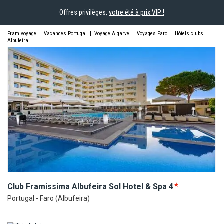
Offres privilèges,
votre été à prix VIP !
Fram voyage
|
Vacances Portugal
|
Voyage Algarve
|
Voyages Faro
|
Hôtels clubs
Albufeira
Club Framissima Albufeira Sol Hotel &
Spa
4
Portugal - Faro (Albufeira)