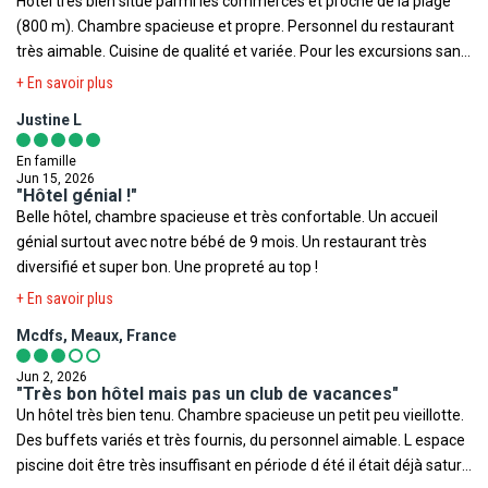
Hôtel très bien situé parmi les commerces et proche de la plage
améliorée. Le véritable coup de cœur de notre séjour reste les
(800 m). Chambre spacieuse et propre. Personnel du restaurant
excursions privées avec Les Urbains Sauvages (voir leur site). Des
très aimable. Cuisine de qualité et variée. Pour les excursions sans
guides passionnés, chaleureux et professionnels qui nous ont fait
guide, prenez un taxi, ça vous coûtera moins cher. Equipe
découvrir des lieux magnifiques, bien loin des visites attrape-
+ En savoir plus
d'animation FRAM au top (Yacine, Clarisse et Julie). Un merci
touristes qu'on essaie de vous refourguer à l'hôtel... Une
Justine L
spécial à Alassane, le chef de centre, pour son accueil, sa
expérience que nous recommandons sans hésiter ! Concernant
gentillesse et sa disponibilité tout au long de notre séjour. Seul
Albufeira, notre avis est plus mitigé. La ville est animée, mais il
En famille
bémol: hôtel mal insonorisé et bruyant suite au comportement
faut vraiment sortir des secteurs les plus touristiques pour
Jun 15, 2026
"Hôtel génial !"
irrespectueux de certains vacanciers. N'hésitez pas à demander à
découvrir les plus beaux paysages et le vrai charme de l'Algarve.
Belle hôtel, chambre spacieuse et très confortable. Un accueil
changer de chambre ! Seulement quelques personnes à la
génial surtout avec notre bébé de 9 mois. Un restaurant très
réception parlent français et tous les chauffeurs que nous avons
diversifié et super bon. Une propreté au top !
rencontrés sont très désagréables dont celui de la navette de
+ En savoir plus
l'hôtel !
Mcdfs, Meaux, France
Jun 2, 2026
"Très bon hôtel mais pas un club de vacances"
Un hôtel très bien tenu. Chambre spacieuse un petit peu vieillotte.
Des buffets variés et très fournis, du personnel aimable. L espace
piscine doit être très insuffisant en période d été il était déjà saturé