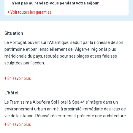
n'est pas au rendez-vous pendant votre séjour.
+ Voir toutes les garanties
Situation
Le Portugal, ouvert sur l'Atlantique, séduit par la richesse de son
patrimoine et par l'ensoleillement de l'Algarve, région la plus
méridionale du pays, réputée pour ses plages et ses falaises
sculptées par l'océan.
L'hôtel se situe à Albufeira, station balnéaire dynamique d'Algarve
+ En savoir plus
connue pour son centre historique, son port de plaisance et sa vie
nocturne animée. Il se trouve à environ 1,2 km de Praia da Oura,
L'hôtel
1,6 km de Santa Eulália, à 4 km du centre historique et à environ
Le Framissima Albufeira Sol Hotel & Spa 4* s'intègre dans un
850 m des quartiers animés. La rue “The Strip”, bordée de bars et
environnement urbain animé, à proximité immédiate des lieux de
restaurants, est accessible en quelques minutes à pied. La marina
vie de la station. Rénové récemment, il présente une architecture
se situe à 5 km et l'aéroport international de Faro à environ 38 km.
contemporaine répartie sur quatre étages, organisée autour des
+ En savoir plus
espaces piscine. Les extérieurs s'articulent autour d'un vaste