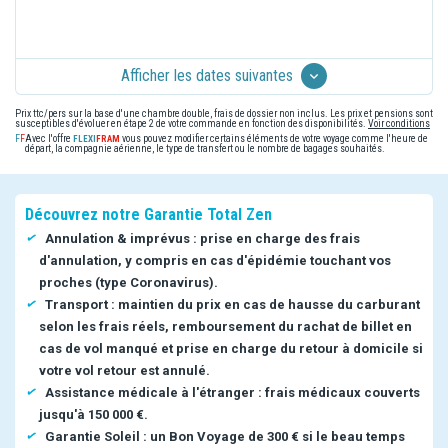
Afficher les dates suivantes
Prix ttc/pers sur la base d'une chambre double, frais de dossier non inclus. Les prix et pensions sont
susceptibles d'évoluer en étape 2 de votre commande en fonction des disponibilités.
Voir conditions
Avec l'offre
vous pouvez modifier certains éléments de votre voyage comme l'heure de
départ, la compagnie aérienne, le type de transfert ou le nombre de bagages souhaités.
Découvrez notre Garantie Total Zen
Annulation & imprévus : prise en charge des frais
d'annulation, y compris en cas d'épidémie touchant vos
proches (type Coronavirus).
Transport : maintien du prix en cas de hausse du carburant
selon les frais réels, remboursement du rachat de billet en
cas de vol manqué et prise en charge du retour à domicile si
votre vol retour est annulé.
Assistance médicale à l'étranger : frais médicaux couverts
jusqu'à 150 000 €.
Garantie Soleil : un Bon Voyage de 300 € si le beau temps