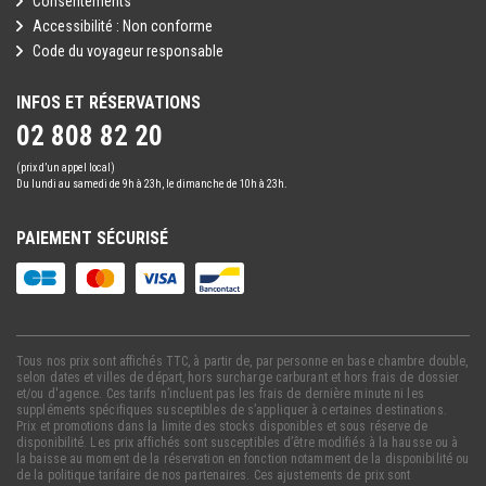
Consentements
Accessibilité : Non conforme
Code du voyageur responsable
INFOS ET RÉSERVATIONS
02 808 82 20
(prix d’un appel local)
Du lundi au samedi de 9h à 23h, le dimanche de 10h à 23h.
PAIEMENT SÉCURISÉ
Tous nos prix sont affichés TTC, à partir de, par personne en base chambre double,
selon dates et villes de départ, hors surcharge carburant et hors frais de dossier
et/ou d'agence. Ces tarifs n’incluent pas les frais de dernière minute ni les
suppléments spécifiques susceptibles de s’appliquer à certaines destinations.
Prix et promotions dans la limite des stocks disponibles et sous réserve de
disponibilité. Les prix affichés sont susceptibles d’être modifiés à la hausse ou à
la baisse au moment de la réservation en fonction notamment de la disponibilité ou
de la politique tarifaire de nos partenaires. Ces ajustements de prix sont