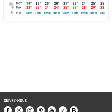
19°
19°
20°
20°
21°
23°
24°
25°
25°
2
MOY
23°
23°
24°
24°
25°
27°
28°
29°
28°
2
MAX
2mm
3mm
0mm
0mm
0mm
0mm
0mm
0mm
0mm
1
PLUIE
SUIVEZ-NOUS