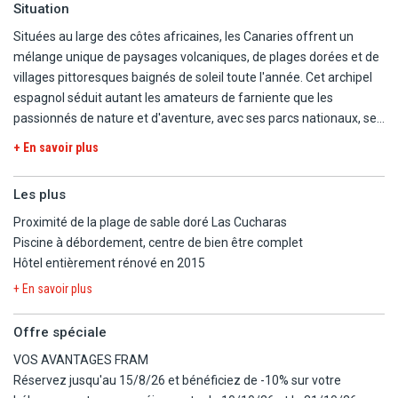
Situation
Situées au large des côtes africaines, les Canaries offrent un
mélange unique de paysages volcaniques, de plages dorées et de
villages pittoresques baignés de soleil toute l'année. Cet archipel
espagnol séduit autant les amateurs de farniente que les
passionnés de nature et d'aventure, avec ses parcs nationaux, ses
sentiers de randonnée et ses eaux cristallines idéales pour les
+ En savoir plus
sports nautiques. Chaque île possède son caractère, de
l'animation de Tenerife à la quiétude de La Gomera. Entre
Les plus
gastronomie locale savoureuse, climat doux et panoramas
spectaculaires, les Canaries sont la destination parfaite pour une
Proximité de la plage de sable doré Las Cucharas
escapade dépaysante en toute saison.
Piscine à débordement, centre de bien être complet
Hôtel entièrement rénové en 2015
Lanzarote est une île de l'archipel des Canaries. Son climat est
+ En savoir plus
subdésertique, ce qui se caractérise par de très faibles
précipitations et des températures moyennent oscillants entre 12°
Offre spéciale
minimum en hiver et 25°C maximum en été. En résumé, il n'y fait
VOS AVANTAGES FRAM
ni trop chaud, ni trop froid et il y pleut très rarement ! Lanzarote
Réservez jusqu'au 15/8/26 et bénéficiez de -10% sur votre
est réputée essentiellement pour ses paysages volcaniques à