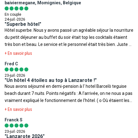
baiviermegane, Momignies, Belgique
rien, l'impolitesse et l'incorrection de certaines personnes si. Tout
est fait pour nous offrir un séjour plaisant et reposant. Un petit
En couple
bémol, si l'on loue un véhicule, il faut être prêt à se garer assez
24-juil.-2026
"Superbe hôtel"
loin.
Hôtel superbe. Nous y avons passé un agréable séjour la nourriture
du petit déjeuner au buffet du soir était top les cocktails étaient
très bon et beau. Le service et le personnel était très bien. Juste 2
petit point négatif 1. L insonorisation des chambres. 2. La douche
+ En savoir plus
manque de pression et l eau et soit trop chaude ou trop froide.
Fred C
Mais sinon on reviendra avec plaisir
23-juil.-2026
"Un hôtel 4 étoiles au top à Lanzarote !"
Nous avons séjourné en demi-pension à l' hotel Barcelò teguise
beach durant 7 nuits. Points négatifs : A l'arrivée, on ne nous a pas
vraiment expliqué le fonctionnement de l'hôtel. ( o Où étaient les
spectacles du soir ou un planning des activités par exemples ) Les
+ En savoir plus
chambres étaient spacieuses et modernes, avec une belle
Franck S
baignoire à l intérieur mais avec des défauts tout de même,
certains meubles étaient abîmées par l' humidité. Voici les points
23-juil.-2026
positifs : La restauration était au top, le buffet proposé chaque
"Lanzarote 2026"