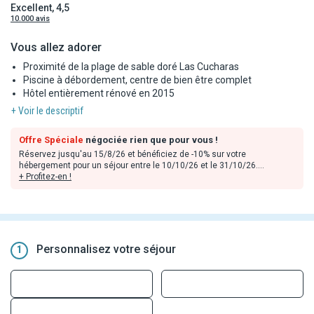
Excellent, 4,5
10.000 avis
Vous allez adorer
Proximité de la plage de sable doré Las Cucharas
Piscine à débordement, centre de bien être complet
Hôtel entièrement rénové en 2015
+ Voir le descriptif
Offre Spéciale
négociée rien que pour vous !
Réservez jusqu'au 15/8/26 et bénéficiez de -10% sur votre
hébergement pour un séjour entre le 10/10/26 et le 31/10/26.
+ Profitez-en !
Réservez jusqu'au 30/9/26 et bénéficiez de :
-10% sur votre hébergement pour un séjour égal ou supérieur à 3
nuitées entre le 1/11/26 et le 22/12/26.
-10% sur votre hébergement pour un séjour égal ou supérieur à 3
nuitées entre le 3/1/26 et le 30/4/27.
Personnalisez votre séjour
1
Remises déjà incluses dans les tarifs en ligne, valables dans la limite
des stocks disponibles et non cumulables avec toute autre offre ou
avantages. Offres applicables sur les prestations hôtelières
uniquement.