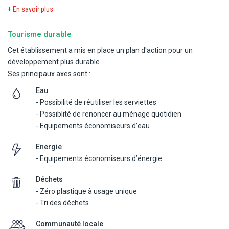
- Billard.
+ En savoir plus
A proximité :
Tourisme durable
- Plage Jabillo (600 m)
- Centre de plongée "Aquatis Diving Lanzarote" (700 m).
Cet établissement a mis en place un plan d'action pour un
- Aquarium Lanzarote (1 km).
développement plus durable.
- Piscine olympique Barcelo Lanzarote Resort (2,7 km)
Ses principaux axes sont :
- Costa Teguise Golf Club (4 km).
Eau
- Possibilité de réutiliser les serviettes
- Possiblité de renoncer au ménage quotidien
- Equipements économiseurs d’eau
Energie
- Equipements économiseurs d’énergie
Déchets
- Zéro plastique à usage unique
- Tri des déchets
Communauté locale