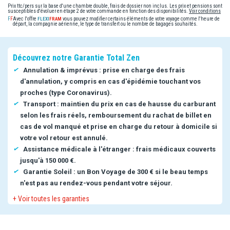
Prix ttc/pers sur la base d'une chambre double, frais de dossier non inclus. Les prix et pensions sont
susceptibles d'évoluer en étape 2 de votre commande en fonction des disponibilités.
Voir conditions
Avec l'offre
vous pouvez modifier certains éléments de votre voyage comme l'heure de
départ, la compagnie aérienne, le type de transfert ou le nombre de bagages souhaités.
Découvrez notre Garantie Total Zen
Annulation & imprévus : prise en charge des frais
d'annulation, y compris en cas d'épidémie touchant vos
proches (type Coronavirus).
Transport : maintien du prix en cas de hausse du carburant
selon les frais réels, remboursement du rachat de billet en
cas de vol manqué et prise en charge du retour à domicile si
votre vol retour est annulé.
Assistance médicale à l'étranger : frais médicaux couverts
jusqu'à 150 000 €.
Garantie Soleil : un Bon Voyage de 300 € si le beau temps
n'est pas au rendez-vous pendant votre séjour.
+ Voir toutes les garanties