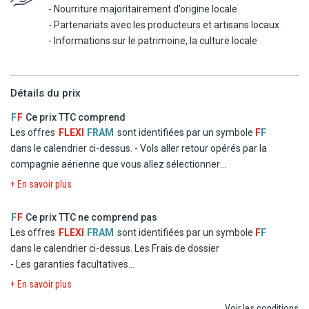
- Nourriture majoritairement d’origine locale
- Partenariats avec les producteurs et artisans locaux
- Informations sur le patrimoine, la culture locale
Détails du prix
F
F
Ce prix TTC comprend
Les offres
FLEXI
FRAM
sont identifiées par un symbole
F
F
dans le calendrier ci-dessus.
- Vols aller retour opérés par la
compagnie aérienne que vous allez sélectionner
- Logement à l'hôtel Fram Sélection Adult Only - Barcelo
+ En savoir plus
Teguise Beach en chambre double standard
- La formule Demi Pension
F
F
Ce prix TTC ne comprend pas
- Les taxes d'aéroport et de solidarité
Les offres
FLEXI
FRAM
sont identifiées par un symbole
F
F
- Le transfert
dans le calendrier ci-dessus.
Les Frais de dossier
- Les garanties facultatives
- Les autres repas et les boissons
+ En savoir plus
- Les activités et excursions payantes
Voir les conditions