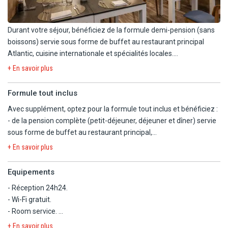
Durant votre séjour, bénéficiez de la formule demi-pension (sans
boissons) servie sous forme de buffet au restaurant principal
Atlantic, cuisine internationale et spécialités locales.
+ En savoir plus
En supplément, optez pour la formule tout compris (voir rubrique
dédiée).
Formule tout inclus
Avec supplément, optez pour la formule tout inclus et bénéficiez :
L'hôtel dispose de
- de la pension complète (petit-déjeuner, déjeuner et dîner) servie
- Restaurant Atlantic : cuisine locale, internationale et asiatique
sous forme de buffet au restaurant principal,
sous forme de buffet
- des boissons (boissons non alcoolisées et alcoolisées locales,
Petit-déjeuner : 7h30 à 10h30.
+ En savoir plus
vins locaux, thé et café),
Dîner : 18h30 à 21h30 (hiver) et 19h à 22h (été).
- des encas disponibles en cours de journée, servis selon les
Equipements
horaires en vigueur au sein de l'hôtel au moment de votre séjour.
Pour vos rafraîchissements :
- Réception 24h24.
- Bar "Champs Sports" : retransmission de matchs avec plusieurs
- Wi-Fi gratuit.
A noter:
écrans (12h à 00h).
- Room service.
- les boissons alcoolisées sont servies selon les horaires en
- Bar-piscine "Breeze Gastro" : cocktails, snacks chauds et froids,
- Bagagerie.
vigueur au sein de l'hôtel au moment de votre séjour,
+ En savoir plus