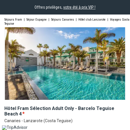
Offres privilèges,
votre été à prix VIP !
Séjours Fram
|
Séjour Espagne
|
Séjours Canaries
|
Hôtel club Lanzarote
|
Voyages Costa
Teguise
Hôtel Fram Sélection Adult Only - Barcelo Teguise
Beach
4
Canaries - Lanzarote (Costa Teguise)