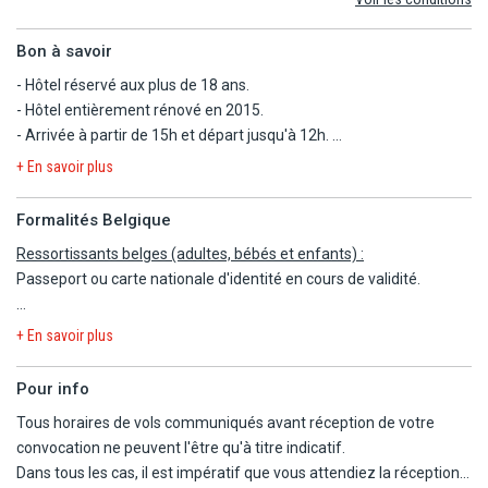
- Les dépenses d'ordre personnel
Bon à savoir
- Hôtel réservé aux plus de 18 ans.
- Hôtel entièrement rénové en 2015.
- Arrivée à partir de 15h et départ jusqu'à 12h.
- L'hôtel n'accepte pas les animaux.
+ En savoir plus
- L'hôtel est adapté aux personnes à mobilité réduite.
Formalités Belgique
Ressortissants belges (adultes, bébés et enfants) :
Passeport ou carte nationale d'identité en cours de validité.
Les règles relatives au franchissement des frontières propres à
+ En savoir plus
chaque pays étant amenées à évoluer, il est vivement conseillé de
se reporter à la rubrique "conseils aux voyageurs" du site Belgium
Pour info
Diplomatie,
Tous horaires de vols communiqués avant réception de votre
https://diplomatie.belgium.be/fr/Services/voyager_a_letranger/con
convocation ne peuvent l'être qu'à titre indicatif.
Dans tous les cas, il est impératif que vous attendiez la réception
Les mineurs voyageant seuls ou avec une personne ne disposant