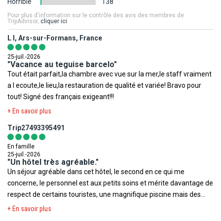
Horrible
138
restrictions, obligations ou tout simplement des informations
La chambre allouée lors de votre arrivée pourra être ainsi
relatives à votre destination.
Pour plus d'information sur le contrôle des avis des membres de
différente de celle figurant en photo sur le présent descriptif.
TripAdvisor,
cliquer ici
Ministère de la Santé
,
Institut de veille sanitaire
,
Méteo France
L l, Ars-sur-Formans, France
Votre séjour est assuré par le tour opérateur suivant :
Voyage
,
Ministère des Affaires Etrangères
,
Documents légaux
FRAM
25-juil.-2026
pour la sortie du territoire
.
"Vacance au teguise barcelo"
Tout était parfait,la chambre avec vue sur la mer,le staff vraiment
Toutefois il est rappelé qu'aucune région du monde ni aucun pays
a l ecoute,le lieu,la restauration de qualité et variée! Bravo pour
ne peuvent être considérés comme étant à l'abri du risque
tout! Signé des français exigeant!!!
terroriste.
+ En savoir plus
Trip27493395491
En famille
25-juil.-2026
"Un hôtel très agréable."
Un séjour agréable dans cet hôtel, le second en ce qui me
concerne, le personnel est aux petits soins et mérite davantage de
respect de certains touristes, une magnifique piscine mais des
transats squattés dès le lever du jour, des comportements
+ En savoir plus
profondément égoïstes lors des repas, mais l'hôtel n'y est pour