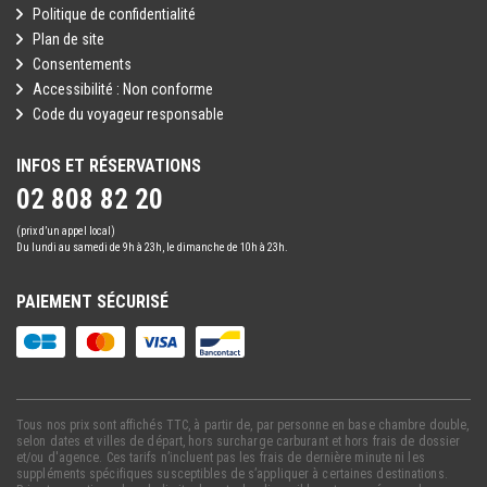
Politique de confidentialité
Plan de site
Consentements
Accessibilité : Non conforme
Code du voyageur responsable
INFOS ET RÉSERVATIONS
02 808 82 20
(prix d’un appel local)
Du lundi au samedi de 9h à 23h, le dimanche de 10h à 23h.
PAIEMENT SÉCURISÉ
Tous nos prix sont affichés TTC, à partir de, par personne en base chambre double,
selon dates et villes de départ, hors surcharge carburant et hors frais de dossier
et/ou d'agence. Ces tarifs n’incluent pas les frais de dernière minute ni les
suppléments spécifiques susceptibles de s’appliquer à certaines destinations.