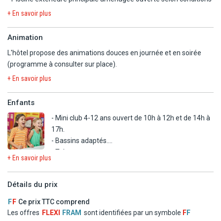
sont accessibles sur place selon horaires d'ouverture en vigueur
météorologiques.
+ En savoir plus
au sein de l'hôtel au moment de votre séjour.
- 1 piscine pour adultes.
- Toboggans pour adultes.
Animation
- Sauna
L'hôtel propose des animations douces en journée et en soirée
- Fléchettes
(programme à consulter sur place).
- Jeux d'eau
- Tennis de table
+ En savoir plus
- Basketball
- Beach Volleyball
Enfants
- Centre de fitness.
- Mini club 4-12 ans ouvert de 10h à 12h et de 14h à
- Football.
17h.
- Bassins adaptés.
A NOTER: piscines ouvertes de 10h à 19h. Les toboggans sont
- Toboggans.
ouverts de 10h à 12h et de 14h à 16h du 1/4 au 31/10 (sous
+ En savoir plus
- Aire de jeux extérieure.
réserve de modifications et selon conditions météorologiques).
- Buffet pour enfants.
Détails du prix
En option payante
- Spa (ouvert de 9h à 18h): massages, soins du corps et du visage
F
F
Ce prix TTC comprend
- Hammam
Les offres
FLEXI
FRAM
sont identifiées par un symbole
F
F
- Sports nautiques (surf, kanu, scooter de mer, banana)