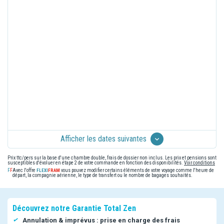
Afficher les dates suivantes
Prix ttc/pers sur la base d'une chambre double, frais de dossier non inclus. Les prix et pensions sont
susceptibles d'évoluer en étape 2 de votre commande en fonction des disponibilités.
Voir conditions
Avec l'offre
vous pouvez modifier certains éléments de votre voyage comme l'heure de
départ, la compagnie aérienne, le type de transfert ou le nombre de bagages souhaités.
Découvrez notre Garantie Total Zen
Annulation & imprévus : prise en charge des frais