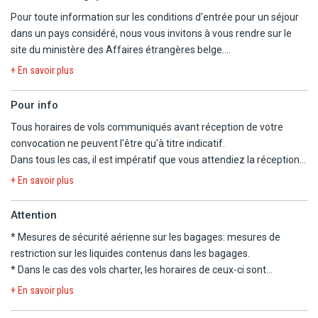
caution : 5€.
Pour toute information sur les conditions d'entrée pour un séjour
- Les animaux de compagnie ne sont pas acceptés.
dans un pays considéré, nous vous invitons à vous rendre sur le
- Taxe de séjour incluse.
site du ministère des Affaires étrangères belge.
https://diplomatie.belgium.be/fr/Services/voyager_a_letranger/con
+ En savoir plus
Pour info
Tous horaires de vols communiqués avant réception de votre
convocation ne peuvent l'être qu'à titre indicatif.
Dans tous les cas, il est impératif que vous attendiez la réception
de la convocation comprenant les horaires définitifs avant
+ En savoir plus
d'organiser votre voyage.
Nous ne pourrons être tenus responsables d'un changement
Attention
d'horaires entre votre réservation et la convocation définitive.
* Mesures de sécurité aérienne sur les bagages:
mesures de
Nous vous informons que, pour ce séjour, les vols sont
restriction sur les liquides contenus dans les bagages
.
susceptibles de faire l'objet d'une escale.
* Dans le cas des vols charter, les horaires de ceux-ci sont
déterminés dans les 48 heures précédant le départ. Les vols
La convocation à l'aéroport, les horaires en heures locales et le
+ En savoir plus
peuvent s'effectuer de jour comme de nuit, le premier et le dernier
plan de vol définitif vous seront communiqués dans les 48h avant