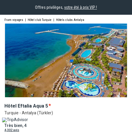
Offres privilèges,
votre été à prix VIP !
Fram voyages
|
Hôtel club Turquie
|
Hôtels clubs Antalya
Hôtel Eftalia
Aqua
5
Turquie - Antalya (Türkler)
Très bien, 4
4,302 avis