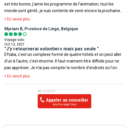
terroriste.
est très bonne, j’aime les programme de l’animation, tout les
monde sont géntil , je suis contente de venir encore la prochaine
fois.Merci . Simge est très aimable avec nous.
+ En savoir plus
Myriam B, Province de Liège, Belgique
Voyage solo
Oct 13, 2021
"J'y retournerai volontiers mais pas seule "
Eftalia, c'est un complexe formé de quatre hôtels et on peut aller
d'un à l'autre, c'est énorme. Il faut vraiment être difficile pour ne
pas apprécier. Je n'ai pas compter le nombre d'endroits où l'on
mange (au moins 15) jusque minuit pour certains. Plusieurs bars
+ En savoir plus
sont ouverts 24/24h. Le personnel des bars et restaurants est
masqué, les touristes font la file et sont servis individuellement, ils
Réf. 3703753
ne peuvent toucher à rien... C'est parfait. Les piscines, les
Appeler un conseiller
toboggans, la plage, la météo superbe en octobre (26 à 29
prix d’un appel local
degrés), c'est le bonheur. Il y a quelques magasins, un centre de
beauté, un coiffeur, des massages, hammam. A 200 mètres, on
fait du shopping dans 3 bazars ( vêtements, sacs, chaussures
etc).Le dimanche, il y a également un grand marché à 50 mètres.