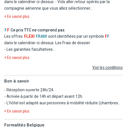
dans le calendrier ci-dessus.
- Vols aller retour opérés par la
compagnie aérienne que vous allez sélectionner
- Logement à l'hôtel Eftalia Aqua en chambre double standard
+ En savoir plus
- La formule Tout inclus
- Les taxes d'aéroport et de solidarité
F
F
Ce prix TTC ne comprend pas
- Le transfert
Les offres
FLEXI
FRAM
sont identifiées par un symbole
F
F
dans le calendrier ci-dessus.
Les Frais de dossier
- Les garanties facultatives
- Les autres repas et les boissons
+ En savoir plus
- Les activités et excursions payantes
Voir les conditions
- Les dépenses d'ordre personnel
Bon à savoir
- Réception ouverte 24h/24.
- Arrivée à partir de 14h et départ avant 12h.
- L'hôtel est adapté aux personnes à mobilité réduite (chambres
sur demande et sous réserve de disponibilité).
+ En savoir plus
- L'hôtel ne dispose pas de chambres communicantes.
- L'hôtel propose un prêt de serviettes de piscine/plage avec
Formalités Belgique