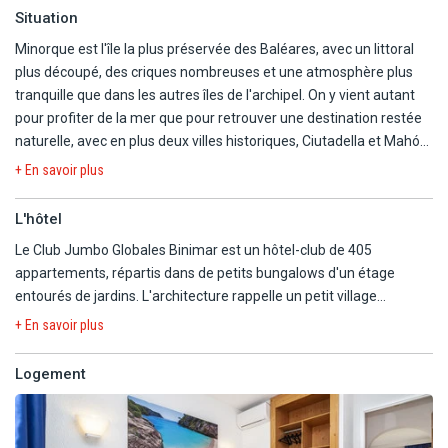
Situation
Minorque est l'île la plus préservée des Baléares, avec un littoral
plus découpé, des criques nombreuses et une atmosphère plus
tranquille que dans les autres îles de l'archipel. On y vient autant
pour profiter de la mer que pour retrouver une destination restée
naturelle, avec en plus deux villes historiques, Ciutadella et Mahón.
+ En savoir plus
Le Club Jumbo Globales Binimar se situe à Cala'n Forcat, sur la
côte ouest de l'île, dans un secteur animé.
L'hôtel
La plage de sable de Cales Piques se trouve à environ 300 m,
Le Club Jumbo Globales Binimar est un hôtel-club de 405
tandis que la crique de Piques est à 50 m et la plage de Cala'n
appartements, répartis dans de petits bungalows d'un étage
Blanes à environ 900 m, avec une route à traverser.
entourés de jardins. L'architecture rappelle un petit village
minorquin, avec des bâtiments bas et une organisation pensée
Le centre de Ciutadella est à 5 km, avec un arrêt de bus à environ 5
+ En savoir plus
pour les séjours en tribu.
min à pied, ce qui permet de rejoindre facilement cette ville
connue pour son port, ses ruelles et son animation en soirée.
Logement
Les appartements de 42 m² disposent d'une chambre séparée,
L'aéroport de Minorque se situe à 50 km, avec un transfert
d'un salon avec canapés-lits, d'une kitchenette et d'un balcon ou
d'environ 1h30 selon les conditions de
d'une terrasse. L'ensemble reste simple mais l'espace des