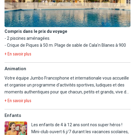
Compris dans le prix du voyage
- 2 piscines aménagées.
- Crique de Piques à 50 m. Plage de sable de Cala'n Blanes à 900
m (route à traverser) avec parasols et transats payants.
+ En savoir plus
- Ping-pong, pétanque, tir à l'arc, fléchettes, aérobic, aquagym,
water-polo.
Animation
- Terrain multi-sports (foot, basket)
Votre équipe Jumbo Francophone et internationale vous accueille
En option payante
et organise un programme d'activités sportives, ludiques et des
- Avec supplément : billard, location de vélos.
moments authentiques pour que chacun, petits et grands, vive de
- À proximité : golf, tennis padel
belles vacances selon ses envies.
+ En savoir plus
Tournois sportifs, moments apéritif, découvertes locales, activités
gymniques, soirées divertissantes...
Enfants
Des journées rythmées et des soirées variées donneront à votre
Les enfants de 4 à 12 ans sont nos super héros !
séjour le petit plus que vous attendiez !
Mini-club ouvert 6 j/7 durant les vacances scolaires,