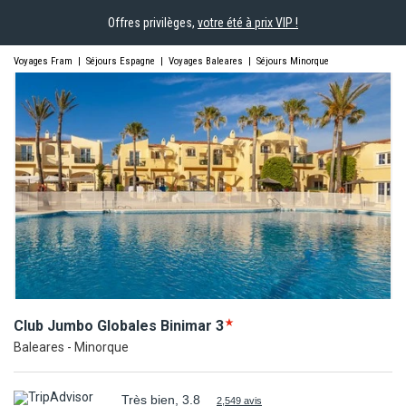
Offres privilèges,
votre été à prix VIP !
Voyages Fram
|
Séjours Espagne
|
Voyages Baleares
|
Séjours Minorque
Club Jumbo Globales
Binimar
3
Baleares - Minorque
Très bien, 3.8
2,549 avis