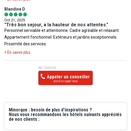
toujours du choix les soirées à thème sont sympas nous mangions
Blandine D
au même endroit et angel, le serveur, était aux petits soins ! Pour
le bar, les alcool sont plus que correct et merci à Morena la
Oct 21, 2025
barmaid, le petite elle aimait bien les glaces à l’eaux compris dans
"Très bon sejour, a la hauteur de nos attentes."
Personnel serviable et attentionne. Cadre agréable et relaxant.
le all in. L’équipe animation est au top menée par Will pleins
Appartement fonctionnel. Extérieurs et jardins exceptionnels.
d’énergie ! Et ruben super aussi Le soir il y avait des spectacles de
Proximité des services.
qualités ! Si je dois dire une petite note c’est la température de
l’eau des piscines.. par contre elles sont superbe et l’hotel est très
+ En savoir plus
propre...
Réf. 3634563
Appeler un conseiller
prix d’un appel local
Minorque : besoin de plus d'inspirations ?
Nous vous recommandons les hôtels suivants appréciés
de nos clients :