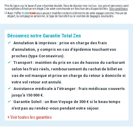
Prix ttc/pers sur la base d'une chambre double, frais de dossier non inclus. Les prix et pensions sont
susceptibles d'évoluer en étape 2 de votre commande en fonction des disponibilités.
Voir conditions
Avec l'offre
vous pouvez modifier certains éléments de votre voyage comme l'heure de
départ, la compagnie aérienne, le type de transfert ou le nombre de bagages souhaités.
Découvrez notre Garantie Total Zen
Annulation & imprévus : prise en charge des frais
d'annulation, y compris en cas d'épidémie touchant vos
proches (type Coronavirus).
Transport : maintien du prix en cas de hausse du carburant
selon les frais réels, remboursement du rachat de billet en
cas de vol manqué et prise en charge du retour à domicile si
votre vol retour est annulé.
Assistance médicale à l'étranger : frais médicaux couverts
jusqu'à 150 000 €.
Garantie Soleil : un Bon Voyage de 300 € si le beau temps
n'est pas au rendez-vous pendant votre séjour.
+ Voir toutes les garanties