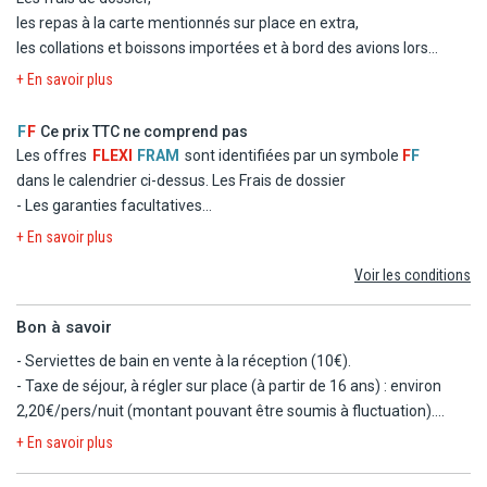
adapté.
- Le transfert
les repas à la carte mentionnés sur place en extra,
les collations et boissons importées et à bord des avions lors
des vols aller et retour,
+ En savoir plus
les excursions, activités et services non compris en formule
"tout inclus",
F
F
Ce prix TTC ne comprend pas
les boissons et repas non mentionnés dans votre formule,
Les offres
FLEXI
FRAM
sont identifiées par un symbole
F
F
les pourboires et autres dépenses d'ordre personnel,
dans le calendrier ci-dessus.
Les Frais de dossier
les garanties facultatives,
- Les garanties facultatives
les hausses carburant éventuelles des compagnies aériennes
- Les autres repas et les boissons
+ En savoir plus
pouvant intervenir jusqu'à 30 jours avant le départ,
- Les activités et excursions payantes
les suppléments bagages au-delà de 15 kg,
Voir les conditions
- Les dépenses d'ordre personnel
la taxe touristique à régler sur place (uniquement pour les
adultes de plus de 16 ans).
Bon à savoir
- Serviettes de bain en vente à la réception (10€).
- Taxe de séjour, à régler sur place (à partir de 16 ans) : environ
2,20€/pers/nuit (montant pouvant être soumis à fluctuation).
- Hôtel non adapté aux personnes à mobilité réduite.
+ En savoir plus
- Pas de possibilité de chambres communicantes.