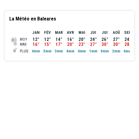
La Météo en Baleares
JAN
FÉV
MAR
AVR
MAI
JUI
JUI
AOÛ
SEP
O
12°
12°
14°
16°
20°
24°
26°
27°
24°
2
MOY
16°
15°
17°
20°
23°
27°
30°
30°
28°
2
MAX
4mm
3mm
3mm
4mm
4mm
1mm
0mm
2mm
6mm
7
PLUIE