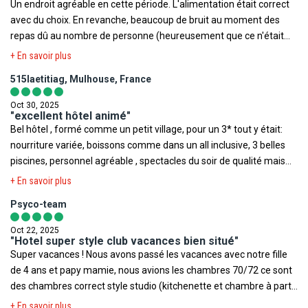
Un endroit agréable en cette période. L'alimentation était correct
dans l'ensemble pour cet hôtel 3*
terroriste.
avec du choix. En revanche, beaucoup de bruit au moment des
repas dû au nombre de personne (heureusement que ce n'était
pas pendant les grosses périodes de vacances) Très bien pour
+ En savoir plus
l'hébergement et les piscines sur places.
515laetitiag, Mulhouse, France
Oct 30, 2025
"excellent hôtel animé"
Bel hôtel , formé comme un petit village, pour un 3* tout y était:
nourriture variée, boissons comme dans un all inclusive, 3 belles
piscines, personnel agréable , spectacles du soir de qualité mais
surtout un énorme MERCI à l'équipe d'animation avec RUBEN et
+ En savoir plus
WILL, on est pas au bout de nos surprises ils sont géniaux autant
Psyco-team
avec les enfants que les adultes. A savoir pas de location de
serviette de plage mais en vente à 10€ à la réception.
Oct 22, 2025
"Hotel super style club vacances bien situé"
Super vacances ! Nous avons passé les vacances avec notre fille
de 4 ans et papy mamie, nous avions les chambres 70/72 ce sont
des chambres correct style studio (kitchenette et chambre à part)
Nous étions en all inclusive et avons super bien mangé il y avait
+ En savoir plus