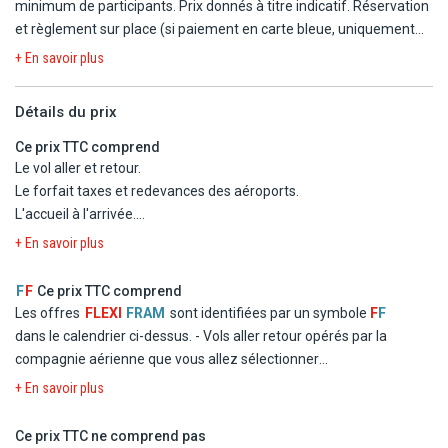
minimum de participants. Prix donnés à titre indicatif. Réservation
et règlement sur place (si paiement en carte bleue, uniquement
en LE « livre égyptienne »).
+ En savoir plus
Supplément de 6€ à payer sur place pour toutes les sorties en
bateau (entrée du parc national).
Détails du prix
Enfants de moins de 2 ans gratuits, 50% de réduction pour les
enfants de 2 à moins de 12 ans (sauf Le Caire en avion : 245€).
Ce prix TTC comprend
Prix et conditions jusqu'au 31/10/25.
Le vol aller et retour.
Pourboires non inclus dans les excursions, celui-ci n'est pas
Le forfait taxes et redevances des aéroports.
obligatoire mais apprécié.
L'accueil à l'arrivée.
Le transfert aller et retour de l'aéroport à l'hôtel.
+ En savoir plus
DECOUVERTE & EXCURSIONS
Le séjour selon les types d'hébergement et en pension tout
Tour de la Ville
compris.
F
F
Ce prix TTC comprend
Découverte de la capitale de la mer Rouge, Hurghada : mosquée,
Les services, loisirs et activités mentionnés sans supplément.
Les offres
FLEXI
FRAM
sont identifiées par un symbole
F
F
église, aquarium. Puis continuation vers le chantier naval et le
L'assistance pendant le séjour.
dans le calendrier ci-dessus.
- Vols aller retour opérés par la
souk. Temps libre au nouveau quartier.
compagnie aérienne que vous allez sélectionner
Demi-journée 25€/adulte, 15€/enfant
- Logement à l'hôtel Hôtel Cleopatra Luxury Resort Makadi Bay
+ En savoir plus
en chambre double standard
Une journée à Louxor
- La formule Tout inclus
Ce prix TTC ne comprend pas
Visite de la ville des monuments pharaoniques. Partez à la