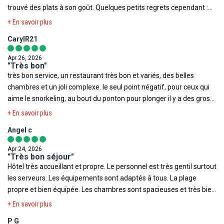
ne peuvent être considérés comme étant à l'abri du risque
trouvé des plats à son goût. Quelques petits regrets cependant :
consulat du pays de destination.
terroriste.
trop peu de membres du personnel parlent le français, la
+ En savoir plus
fermeture de la piscine à 18:00, beaucoup trop tôt, l’éloignement
A NOTER
CarylR21
par rapport au centre-ville et les paniers repas à emporter pour les
- En cas d'un vol avec escale, nous vous informons que vous
excursions
devrez être conforme aux formalités sanitaires du pays où se
Apr 26, 2026
"Très bon"
trouve votre escale ainsi que votre destination finale.
très bon service, un restaurant très bon et variés, des belles
Les modalités pour chaque pays sont consultables sur le site
chambres et un joli complexe. le seul point négatif, pour ceux qui
https://www.diplomatie.belgium.be/fr. L'actualité évoluant très
aime le snorkeling, au bout du ponton pour plonger il y a des gros
régulièrement, nous vous invitons à consulter ce lien avant votre
bateaux ce qui n'attire pas forcément beaucoup de poissons
départ.
+ En savoir plus
- Pour tout départ d'un aéroport frontalier (France, Belgique,
Angel c
Luxembourg, Pays-Bas, Allemagne, Suisse ou Espagne...), veuillez
vous référer aux sites officiels des ministères des pays concernés
Apr 24, 2026
"Très bon séjour"
pour les conditions de départ et de retour.
Hôtel très accueillant et propre. Le personnel est très gentil surtout
les serveurs. Les équipements sont adaptés à tous. La plage
propre et bien équipée. Les chambres sont spacieuses et très bien
isolées. La clim fait un peu de bruit. La literie est confortable un
+ En savoir plus
peu moelleuse. La nourriture très bonne et varié.
P G