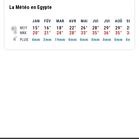
La Météo en Egypte
JAN
FÉV
MAR
AVR
MAI
JUI
JUI
AOÛ
SEP
15°
16°
18°
22°
26°
28°
29°
29°
28°
MOY
20°
21°
24°
28°
33°
35°
36°
35°
34°
MAX
4mm
3mm
19mm
0mm
0mm
0mm
0mm
0mm
0mm
PLUIE