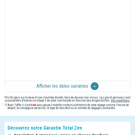
Afficher les dates suivantes
Prix ttc/pers sur la base d'une chambre double, frais de dossier non inclus. Les prix et pensions sont
susceptibles d'évoluer en étape 2 de votre commande en fonction des disponibilités.
Voir conditions
Avec l'offre
vous pouvez modifier certains éléments de votre voyage comme l'heure de
départ, la compagnie aérienne, le type de transfert ou le nombre de bagages souhaités.
Découvrez notre Garantie Total Zen