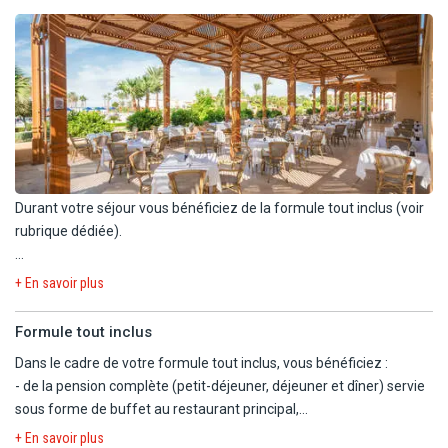
- Chambre premium deluxe vue piscine ou jardin (35 m²) : mêmes
équipements + terrasse ou balcon vue piscine ou jardin. Capacité
maximum : 3 adultes.
Durant votre séjour vous bénéficiez de la formule tout inclus (voir
rubrique dédiée).
L'hôtel dispose de 4 restaurants et 7 bars :
+ En savoir plus
- Restaurant principal Soko : cuisine internationale servie sous
Formule tout inclus
forme de buffet, repas à thèmes.
Dans le cadre de votre formule tout inclus, vous bénéficiez :
Petit-déjeuner : 7h à 10h.
- de la pension complète (petit-déjeuner, déjeuner et dîner) servie
Déjeuner : 12h30 à 14h30.
sous forme de buffet au restaurant principal,
Dîner : 18h30 à 21h30.
- 1 dîner/semaine/ chambre dans un restaurant à la carte
+ En savoir plus