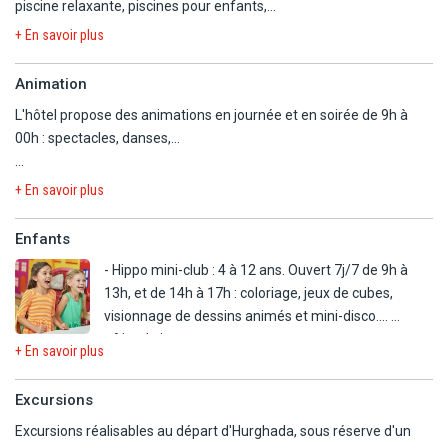
- Dive bar : cocktails.
piscine relaxante, piscines pour enfants,...
- Plage aménagée de transats et parasols.
+ En savoir plus
- Bar Sky Lounge : adultes uniquement, cocktails artisanaux, piste
- Tennis.
de danse.
- Beach-volley.
Animation
- Tennis de table.
L'hôtel propose des animations en journée et en soirée de 9h à
- Café Shéhérazade : coint chicha, café, etc. En supplément (12h à
En option payante
00h : spectacles, danses,...
00h).
- Plongée sous marine.
- Sports nautiques : catamarans, parachute ascensionnel, barque
A noter : Horaires à titre indicatif.
- Room service disponible 24h/24.
+ En savoir plus
à pédales.
- Tir à l'arc.
Enfants
- Spa : sauna, bain à remous, hammam turc, salon de beauté.
- Salle de fitness (6h à 21h).
- Hippo mini-club : 4 à 12 ans. Ouvert 7j/7 de 9h à
13h, et de 14h à 17h : coloriage, jeux de cubes,
A proximité :
visionnage de dessins animés et mini-disco....
- Parcours de golf.
- Aire de jeux.
+ En savoir plus
- Piscines chauffées adaptées.
Excursions
En supplément :
Excursions réalisables au départ d'Hurghada, sous réserve d'un
- Babysitting