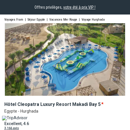
Offres privilèges,
votre été à prix VIP !
Voyages Fram
|
Séjour Egypte
|
Vacances Mer Rouge
|
Voyage Hurghada
Hôtel Cleopatra Luxury Resort Makadi
Bay
5
Egypte - Hurghada
Excellent, 4.6
3,166 avis