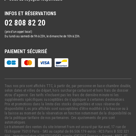
INFOS ET RÉSERVATIONS
02 808 82 20
(prix d’un appel local)
Du lundi au samedi de 9h à 23h, le dimanche de 10h à 23h.
PAIEMENT SÉCURISÉ
Tous nos prix sont affichés TTC, à partir de, par personne en base chambre double,
selon dates et villes de départ, hors surcharge carburant et hors frais de dossier
et/ou d'agence. Ces tarifs n’incluent pas les frais de dernière minute ni les
suppléments spécifiques susceptibles de s’appliquer à certaines destinations.
Prix et promotions dans la limite des stocks disponibles et sous réserve de
disponibilité. Les prix affichés sont susceptibles d’être modifiés à la hausse ou à
la baisse au moment de la réservation en fonction notamment de la disponibilité ou
de la politique tarifaire de nos partenaires. Ces ajustements de prix sont
automatiques.
Le traitement des ventes du site Internet Fram est assuré par Karavel, 17 rue de
l’Echiquier 75010 Paris - SAS au capital de 86.506.179 euros - RCS Paris B 532 321