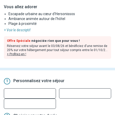
Vous allez adorer
Escapade urbaine au cœur d'Hersonissos
Ambiance animée autour de l'hôtel
Plage à proximité
+ Voir le descriptif
Offre Spéciale
négociée rien que pour vous !
Réservez votre séjour avant le 03/08/26 et bénéficiez d'une remise de
20% sur votre hébergement pour tout séjour compris entre le 01/10/26
et le 31/10/26.
+ Profitez-en !
Remise déjà incluse dans les tarifs en ligne, valable dans la limite des
stocks disponibles et non cumulable avec toute autre offre ou
avantage sauf mention contraire. Offre applicable sur les prestations
hôtelières uniquement.
Personnalisez votre séjour
1