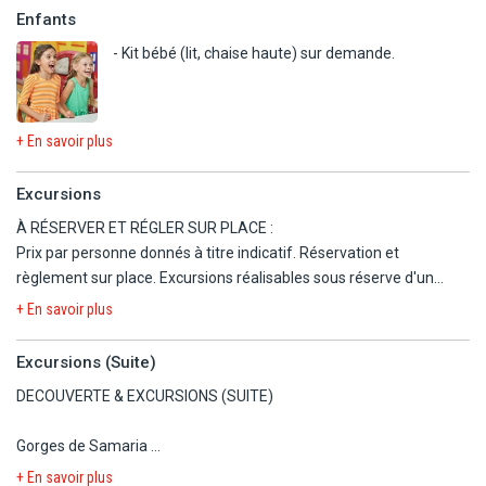
Enfants
- Kit bébé (lit, chaise haute) sur demande.
+ En savoir plus
Excursions
À RÉSERVER ET RÉGLER SUR PLACE :
Prix par personne donnés à titre indicatif. Réservation et
règlement sur place. Excursions réalisables sous réserve d'un
minimum de participants.
+ En savoir plus
Réduction Enfant : -50% de 4 à 11.99 ans. Gratuit pour les moins
de 4 ans sans siège dans le car et/ou bateau.
Excursions (Suite)
Toutes les excursions sont effectuées avec des bus climatisés et,
DECOUVERTE & EXCURSIONS (SUITE)
selon l'excursion, avec un guide francophone diplômé d'Etat ou
accompagnateurs francophones.
Gorges de Samaria
Programmes pouvant être modifiés selon impératifs locaux.
Recommandation : journée avec randonnée nécessitant une
Offres et tarifs valables jusqu'à fin octobre 2026.
+ En savoir plus