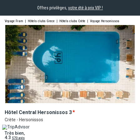
Offres privilèges,
votre été à prix VIP !
Voyage Fram
|
Hôtels clubs Grece
|
Hôtels clubs Crète
|
Voyage Hersonissos
Hôtel Central
Hersonissos
3
Crète - Hersonissos
Très bien,
4.3
570 avis