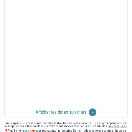
Afficher les dates suivantes
Prix ttc/pers sur la base d'une chambre double, frais de dossier non inclus. Les prix et pensions sont
susceptibles d'évoluer en étape 2 de votre commande en fonction des disponibilités.
Voir conditions
Avec l'offre
vous pouvez modifier certains éléments de votre voyage comme l'heure de