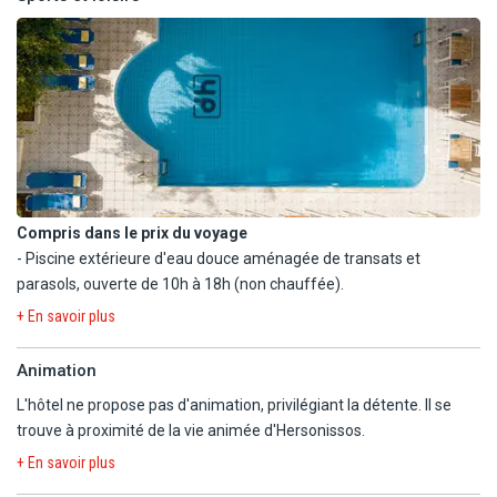
- Service de blanchisserie (avec supplément).
Avec supplément, l'hôtel met également à votre disposition le
- Bureau d'excursions (avec supplément).
lobby bar, proposant des boissons avec ou sans alcool, ouvert
- Service de location de voiture, scooter et vélo (avec supplément).
24h/24.
Compris dans le prix du voyage
- Piscine extérieure d'eau douce aménagée de transats et
parasols, ouverte de 10h à 18h (non chauffée).
- Bibliothèque.
+ En savoir plus
À proximité :
Animation
- Plage publique à environ 200 m (transats et parasols avec
L'hôtel ne propose pas d'animation, privilégiant la détente. Il se
supplément).
trouve à proximité de la vie animée d'Hersonissos.
En option payante
+ En savoir plus
- Billard.