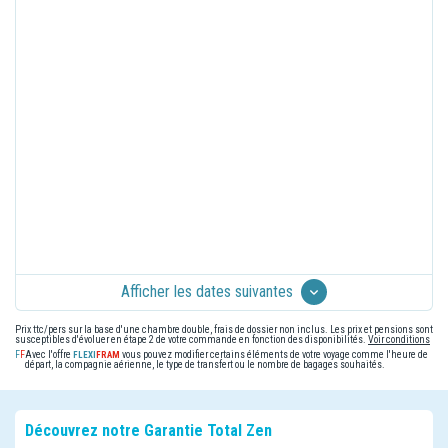
Afficher les dates suivantes
Prix ttc/pers sur la base d'une chambre double, frais de dossier non inclus. Les prix et pensions sont
susceptibles d'évoluer en étape 2 de votre commande en fonction des disponibilités.
Voir conditions
Avec l'offre
vous pouvez modifier certains éléments de votre voyage comme l'heure de
départ, la compagnie aérienne, le type de transfert ou le nombre de bagages souhaités.
Découvrez notre Garantie Total Zen