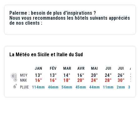
Palerme : besoin de plus d'inspirations ?
Nous vous recommandons les hôtels suivants appréciés
de nos clients :
La Météo en Sicile et Italie du Sud
JAN
FÉV
MAR
AVR
MAI
JUI
JUI
AOÛ
13°
13°
14°
16°
20°
24°
26°
27°
MOY
16°
16°
18°
20°
24°
28°
30°
31°
MAX
114mm
46mm
56mm
45mm
44mm
11mm
2mm
37mm
PLUIE