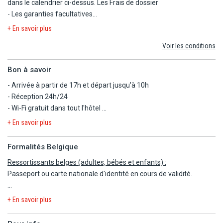
dans le calendrier ci-dessus.
Les Frais de dossier
- Les garanties facultatives
- Les autres repas et les boissons
+ En savoir plus
- Les activités et excursions payantes
Voir les conditions
- Les dépenses d'ordre personnel
Bon à savoir
- Arrivée à partir de 17h et départ jusqu'à 10h
- Réception 24h/24
- Wi-Fi gratuit dans tout l'hôtel
- L'hôtel est entièrement accessible aux personnes à mobilité
+ En savoir plus
réduite.
- 5 chambres adaptées pour les personnes à mobilité réduite en
Formalités Belgique
catégorie confort et supérieure (sur demande, selon disponibilité).
Ressortissants belges (adultes, bébés et enfants) :
- Les animaux de compagnies ne sont pas autorisés au sein de
Passeport ou carte nationale d'identité en cours de validité.
l'hôtel.
- Taxe de séjour non incluse, à régler sur place (dès 13 ans :
Les règles relatives au franchissement des frontières propres à
4€/personne/nuit, sous réserve de modifications par les autorités
+ En savoir plus
chaque pays étant amenées à évoluer, il est vivement conseillé de
locales).
se reporter à la rubrique "conseils aux voyageurs" du site Belgium