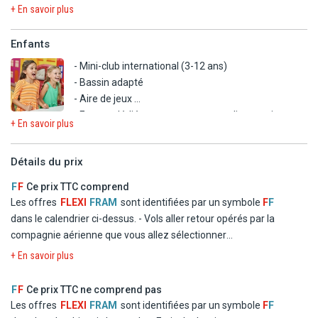
chaque instant de votre séjour.
+ En savoir plus
Enfants
- Mini-club international (3-12 ans)
- Bassin adapté
- Aire de jeux
- Espace dédié au restaurant avec alimentation pour
+ En savoir plus
bébé
- Prêt de lit bébé (sur demande, sous réserve de
Détails du prix
disponibilité)
F
F
Ce prix TTC comprend
En supplément :
Les offres
FLEXI
FRAM
sont identifiées par un symbole
F
F
- Garde d'enfants
dans le calendrier ci-dessus.
- Vols aller retour opérés par la
compagnie aérienne que vous allez sélectionner
- Logement à l'hôtel CDSHotels Delfino Beach en chambre
+ En savoir plus
double standard
- La formule Tout inclus
F
F
Ce prix TTC ne comprend pas
- Les taxes d'aéroport et de solidarité
Les offres
FLEXI
FRAM
sont identifiées par un symbole
F
F
- Le transfert