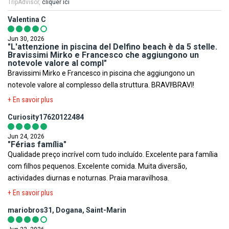
La situation climatique, politique, sanitaire, réglementaire de
TripAdvisor,
cliquer ici
PRÉCISION DESCRIPTIF
chaque pays du monde pouvant changer subitement et sans
Les photos utilisées pour présenter les hôtels et la destination le
Valentina C
préavis nous vous invitons à consulter avant votre départ les sites
sont à titre indicatif et non-contractuel. Concernant votre
Internet suivants afin de prendre connaissance des éventuelles
Jun 30, 2026
logement, l'hôtel offre différentes configurations et décorations.
"L'attenzione in piscina del Delfino beach è da 5 stelle.
restrictions, obligations ou tout simplement des informations
La chambre allouée lors de votre arrivée pourra être ainsi
Bravissimi Mirko e Francesco che aggiungono un
relatives à votre destination.
notevole valore al compl"
différente de celle figurant en photo sur le présent descriptif.
Bravissimi Mirko e Francesco in piscina che aggiungono un
Ministère de la Santé
,
Institut de veille sanitaire
,
Méteo France
notevole valore al complesso della struttura. BRAVI!BRAVI!
Votre séjour est assuré par le tour opérateur suivant :
Voyage
,
Ministère des Affaires Etrangères
,
Documents légaux
FRAM
+ En savoir plus
pour la sortie du territoire
.
Curiosity17620122484
Toutefois il est rappelé qu'aucune région du monde ni aucun pays
Jun 24, 2026
ne peuvent être considérés comme étant à l'abri du risque
"Férias família"
Qualidade preço incrível com tudo incluído. Excelente para família
terroriste.
com filhos pequenos. Excelente comida. Muita diversão,
actividades diurnas e noturnas. Praia maravilhosa.
+ En savoir plus
mariobros31, Dogana, Saint-Marin