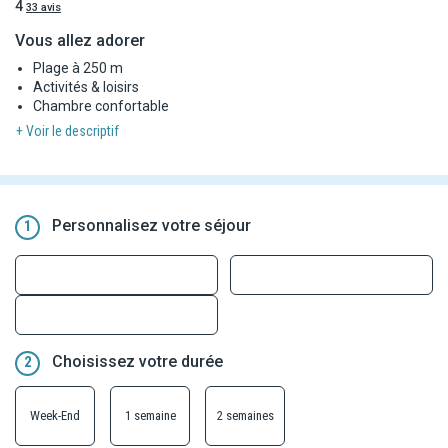
4
33 avis
Vous allez adorer
Plage à 250 m
Activités & loisirs
Chambre confortable
+ Voir le descriptif
Personnalisez votre séjour
1
Choisissez votre durée
2
Week-End
1 semaine
2 semaines