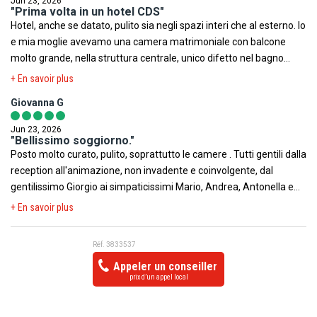
Jun 23, 2026
"Prima volta in un hotel CDS"
Hotel, anche se datato, pulito sia negli spazi interi che al esterno. Io
e mia moglie avevamo una camera matrimoniale con balcone
molto grande, nella struttura centrale, unico difetto nel bagno
c'era la doccia dentro la vasca abbastanza scomoda. Il personale
+ En savoir plus
della reception molto disponibili per risolvere i problemi e a dare
Giovanna G
informazioni sulle escursioni. Al ristorante si mangia bene con
dolci serali veramente buoni. Molto bella la piscina attrezzata con
Jun 23, 2026
lettini ed ombrelloni. Spiaggia distante circa 300 mt di sabbia fine.
"Bellissimo soggiorno."
Posto molto curato, pulito, soprattutto le camere . Tutti gentili dalla
Mare degradante con acqua trasparente. Animazione composta
reception all'animazione, non invadente e coinvolgente, dal
principalmente da ragazzi giovani alla prima esperienza, molto
gentilissimo Giorgio ai simpaticissimi Mario, Andrea, Antonella e
brava la cantante del piano bar. Marsala dista circa 6 km e se ci si
Sofia. Ottimo cibo non di massa, ottima la formula all inclusive.
vuole spostare é utile avere un auto. Nel complesso un ottimo
+ En savoir plus
Giorni all'insegna del relax, ideale per le famiglie o per chi vuole
soggiorno.
trascorrere qualche GG in piscina o al mare.
Réf. 3833537
Appeler un conseiller
prix d’un appel local