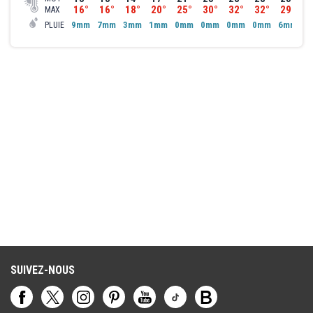
16°
16°
18°
20°
25°
30°
32°
32°
29°
2
MAX
9mm
7mm
3mm
1mm
0mm
0mm
0mm
0mm
6mm
7
PLUIE
SUIVEZ-NOUS