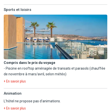
En supplément :
Bars :
- 2 salles de conférence
- Sema Sky : Bar rooftop (ouvert selon conditions
Sports et loisirs
- Laverie
météorologiques)
- Location de voiture
- Bar-salon Vida
En supplément :
- Formule demi-pension : petit-déjeuner et dîner.
Note : Le dîner est servi sous forme de menu à la carte/table
d'hôte. Selon le taux d'occupation, il pourra être servi sous forme
de buffet.
Compris dans le prix du voyage
- Piscine en rooftop aménagée de transats et parasols (chauffée
de novembre à mars/avril, selon météo)
- Salle de fitness
+ En savoir plus
A PROXIMITE :
Animation
- Petit plage publique de sable artificiel (800 m).
L'hôtel ne propose pas d'animations.
En option payante
+ En savoir plus
- Spa (sauna, hammam, soins, massages).
Fermé du 23/08 au