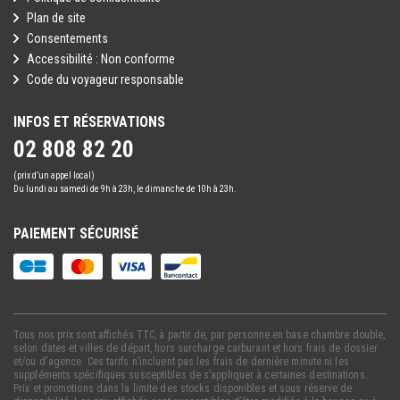
Plan de site
Consentements
Accessibilité : Non conforme
Code du voyageur responsable
INFOS ET RÉSERVATIONS
02 808 82 20
(prix d’un appel local)
Du lundi au samedi de 9h à 23h, le dimanche de 10h à 23h.
PAIEMENT SÉCURISÉ
Tous nos prix sont affichés TTC, à partir de, par personne en base chambre double,
selon dates et villes de départ, hors surcharge carburant et hors frais de dossier
et/ou d'agence. Ces tarifs n’incluent pas les frais de dernière minute ni les
suppléments spécifiques susceptibles de s’appliquer à certaines destinations.
Prix et promotions dans la limite des stocks disponibles et sous réserve de