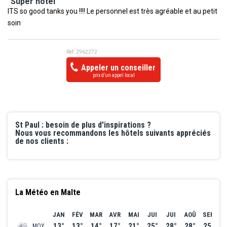
"Super hôtel"
ITS so good tanks you !!!! Le personnel est très agréable et au petit
soin
Réf. 2962272
Appeler un conseiller
prix d’un appel local
St Paul : besoin de plus d'inspirations ?
Nous vous recommandons les hôtels suivants appréciés
de nos clients :
La Météo en Malte
JAN
FÉV
MAR
AVR
MAI
JUI
JUI
AOÛ
SEP
O
13°
13°
14°
17°
21°
25°
28°
28°
25°
2
MOY