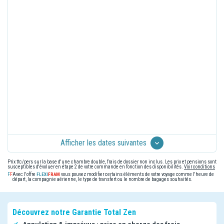
Afficher les dates suivantes
Prix ttc/pers sur la base d'une chambre double, frais de dossier non inclus. Les prix et pensions sont
susceptibles d'évoluer en étape 2 de votre commande en fonction des disponibilités.
Voir conditions
Avec l'offre
vous pouvez modifier certains éléments de votre voyage comme l'heure de
départ, la compagnie aérienne, le type de transfert ou le nombre de bagages souhaités.
Découvrez notre Garantie Total Zen