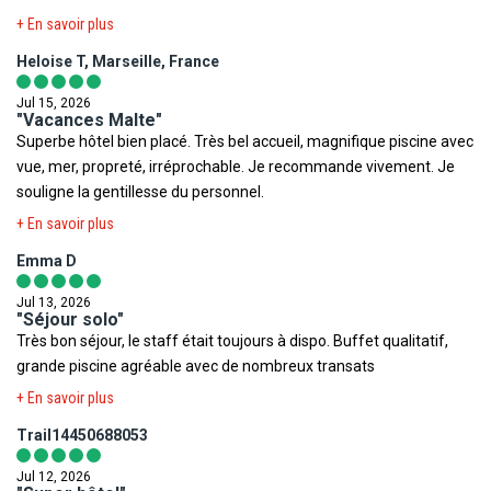
restaurants à côté . Nous vous recommandons cette hôtel à 100%
prochain séjour à Malte.
+ En savoir plus
pour passer un bon séjour !
Heloise T, Marseille, France
Jul 15, 2026
"Vacances Malte"
Superbe hôtel bien placé. Très bel accueil, magnifique piscine avec
vue, mer, propreté, irréprochable. Je recommande vivement. Je
souligne la gentillesse du personnel.
+ En savoir plus
Emma D
Jul 13, 2026
"Séjour solo"
Très bon séjour, le staff était toujours à dispo. Buffet qualitatif,
grande piscine agréable avec de nombreux transats
+ En savoir plus
Trail14450688053
Jul 12, 2026