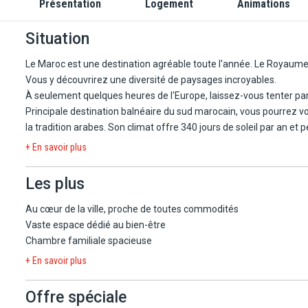
Présentation
Logement
Animations
Situation
Le Maroc est une destination agréable toute l'année. Le Royaume i
Vous y découvrirez une diversité de paysages incroyables.
À seulement quelques heures de l'Europe, laissez-vous tenter par l
Principale destination balnéaire du sud marocain, vous pourrez v
la tradition arabes. Son climat offre 340 jours de soleil par an et
et la chaleur de l'été jamais étouffante. C'est aussi l'occasion de 
+ En savoir plus
Les découvertes et révélations que vous apporteront les excursions 
sont époustouflantes : paysages spectaculaires, flore, faune, mode
Les plus
en émotions, connaissances et souvenirs.
Quelle que soit la façon dont vous choisirez de vivre Agadir, vo
Au cœur de la ville, proche de toutes commodités
Vaste espace dédié au bien-être
Dans un style typiquement marocain, au cœur d'une palmeraie de 2
Chambre familiale spacieuse
dispose d'une piscine aménagée de transats et parasols.
+ En savoir plus
Aéroport à 25 km.
Offre spéciale
Nb : Hôtel non conseillé à des personnes à la recherche de calm