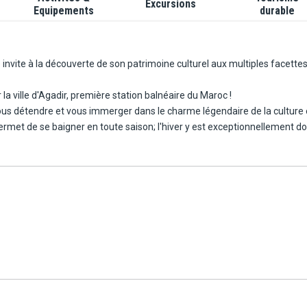
Excursions
Equipements
durable
nvite à la découverte de son patrimoine culturel aux multiples facettes
a ville d'Agadir, première station balnéaire du Maroc !
ous détendre et vous immerger dans le charme légendaire de la culture 
 permet de se baigner en toute saison; l'hiver y est exceptionnellement d
concilier tourisme et bien-être.
dans la région, ainsi que l'exploration de la nature et de la culture ber
s de vie, architecture, artisanat, rencontre... Votre évasion vous enrich
us emporterez certainement un peu d'Agadir en vous.
 hectares, à environ 950 m de la plage et 500 m du centre-ville. L'hôte
e, en raison notamment de la présence d'une discothèque à proximité