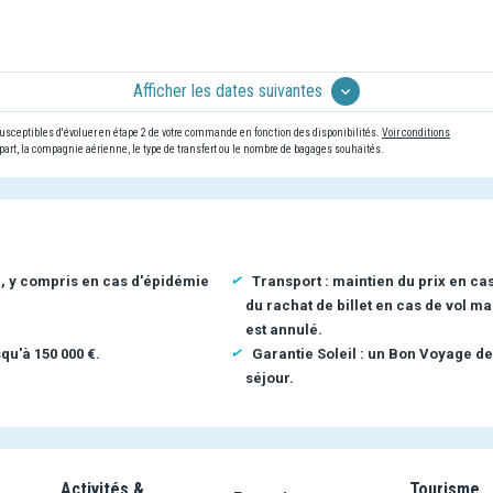
Afficher les dates suivantes
 susceptibles d'évoluer en étape 2 de votre commande en fonction des disponibilités.
Voir conditions
art, la compagnie aérienne, le type de transfert ou le nombre de bagages souhaités.
n, y compris en cas d'épidémie
Transport : maintien du prix en ca
du rachat de billet en cas de vol ma
est annulé.
qu'à 150 000 €.
Garantie Soleil : un Bon Voyage de
séjour.
Activités &
Tourisme