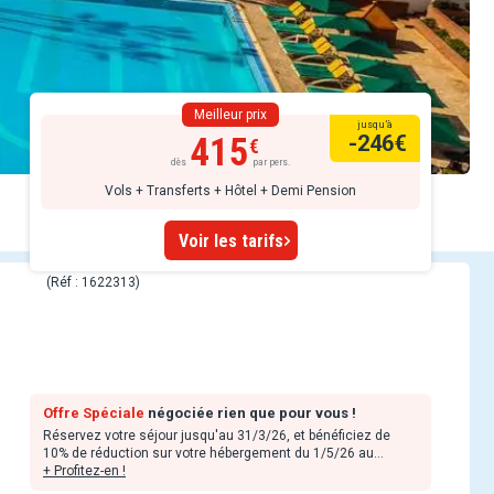
Meilleur prix
jusqu’à
415
-246
€
dès
par pers.
Vols + Transferts + Hôtel + Demi Pension
Voir les tarifs
(Réf : 1622313)
Offre Spéciale
négociée rien que pour vous !
Réservez votre séjour jusqu'au 31/3/26, et bénéficiez de
10% de réduction sur votre hébergement du 1/5/26 au
31/10/26.
+ Profitez-en !