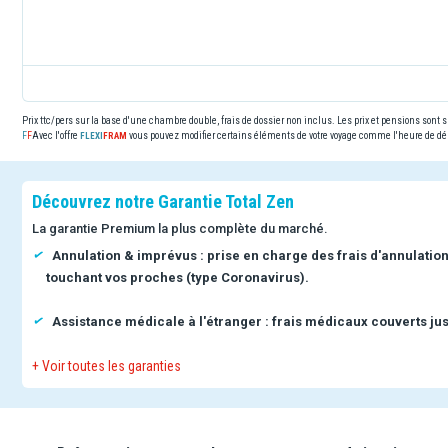
Prix ttc/pers sur la base d'une chambre double, frais de dossier non inclus. Les prix et pensions sont
Avec l'offre
vous pouvez modifier certains éléments de votre voyage comme l'heure de dép
Découvrez notre Garantie Total Zen
La garantie Premium la plus complète du marché.
Annulation & imprévus : prise en charge des frais d'annulatio
touchant vos proches (type Coronavirus).
Assistance médicale à l'étranger : frais médicaux couverts jus
+ Voir toutes les garanties