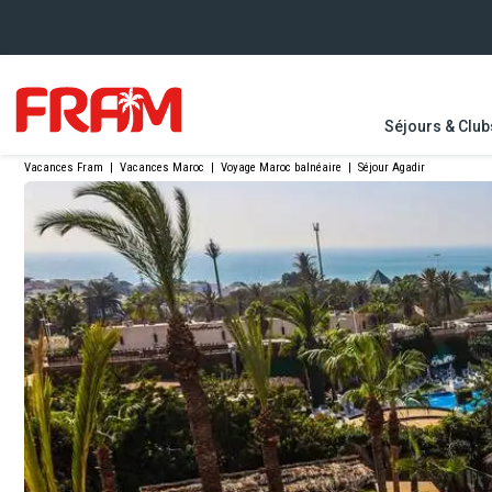
Séjours & Club
Vacances Fram
|
Vacances Maroc
|
Voyage Maroc balnéaire
|
Séjour Agadir