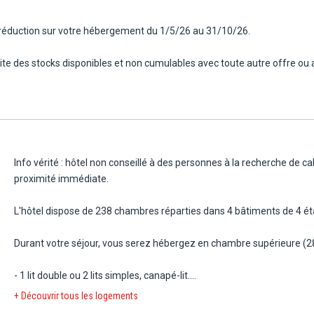
 réduction sur votre hébergement du 1/5/26 au 31/10/26.
imite des stocks disponibles et non cumulables avec toute autre offre ou 
Info vérité : hôtel non conseillé à des personnes à la recherche de
proximité immédiate.
L'hôtel dispose de 238 chambres réparties dans 4 bâtiments de 4 ét
Durant votre séjour, vous serez hébergez en chambre supérieure (
- 1 lit double ou 2 lits simples, canapé-lit.
- Coin salon.
+ Découvrir tous les logements
- Salle de bain avec baignoire ou douche, sèche-cheveux / Toilettes.