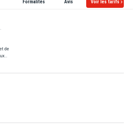
Formalités
Avis
Voir les tarifs
.
et de
oux
bère,
ira
l