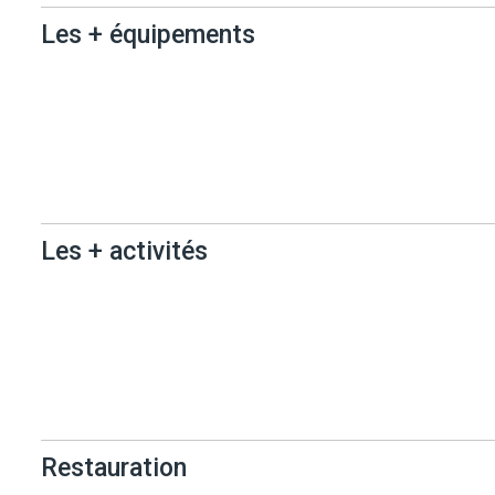
Les + équipements
Les +
équipements
Les + activités
Les + activités
Restauration