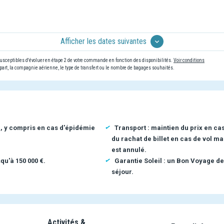
Afficher les dates suivantes
 susceptibles d'évoluer en étape 2 de votre commande en fonction des disponibilités.
Voir conditions
art, la compagnie aérienne, le type de transfert ou le nombre de bagages souhaités.
n, y compris en cas d'épidémie
Transport : maintien du prix en ca
du rachat de billet en cas de vol ma
est annulé.
qu'à 150 000 €.
Garantie Soleil : un Bon Voyage de
séjour.
Activités &