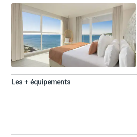
une expérience unique à ceux qui recherchent un séjour raffiné et v
Son architecture épurée et ses vastes espaces baignés de lumière 
douceur insulaire. Les chambres, spacieuses et décorées avec soin d
terrasses et piscines à débordement offrent des vues spectaculaire
Méditerranée.
Côté gastronomie, l'Amàre Beach Hotel Ibiza séduit par ses resta
dans une ambiance chic et décontractée. Le Belvue Rooftop Bar et
savourer un cocktail face à l'horizon, bercé par la musique et la b
Les + équipements
Grâce à son ambiance élégante et son service attentionné, l'Amàre
plus raffiné. Un lieu d'exception, où chaque instant se transforme
L'aéroport se situe à 26 km.
Les +
équipements