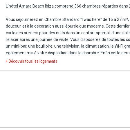
ibrant à la fois.
L'hôtel Amare Beach Ibiza comprend 366 chambres réparties dans 2
s'ouvrent sur la mer, créant une parfaite harmonie entre luxe discret e
Vous séjournerez en Chambre Standard "I was here" de 16 à 27 m²,
ans des tons clairs et naturels, invitent à la sérénité, tandis que les
douceur, et à la décoration aussi épurée que moderne. Cette dernière
s sur les couchers de soleil d'Ibiza, parmi les plus célèbres de
carte des oreillers pour des nuits dans un confort optimal, d'une sall
relaxer après une journée de visite. Vous disposerez de toutes les 
un mini-bar, une bouilloire, une télévision, la climatisation, le Wi-Fi g
urants panoramiques où saveurs locales et cuisine créative se rencontr
également mis à votre disposition dans la chambre. Enfin cette de
 l'espace Amàre Lounge sont de véritables lieux de vie, parfaits pour
sans quitter votre chambre.
+ Découvrir tous les logements
rise marine.
Pour un séjour encore plus privilégié, plusieurs catégories sont disp
 Beach Hotel Ibiza incarne l'art de vivre méditerranéen dans ce qu'il a 
 en une expérience inoubliable, entre bien-être, élégance et vue sur mer.
La chambre vue de coucher de soleil "Make it Happen" d'une superfi
les mêmes équipements mais avec en prime, une vue partielle sur l
peuvent séjourner dans cette chambre.
La chambre vue piscine ou mer partielle "Keep the Secret", allant de
Spacieuse et lumineuse, le confort maximal de cette chambre sera 