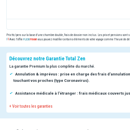
Prix ttc/pers sur la base d'une chambre double, frais de dossier non inclus. Les prix et pensions sont
Avec l'offre
vous pouvez modifier certains éléments de votre voyage comme l'heure de dép
Découvrez notre Garantie Total Zen
La garantie Premium la plus complète du marché.
Annulation & imprévus : prise en charge des frais d'annulatio
touchant vos proches (type Coronavirus).
Assistance médicale à l'étranger : frais médicaux couverts jus
+ Voir toutes les garanties