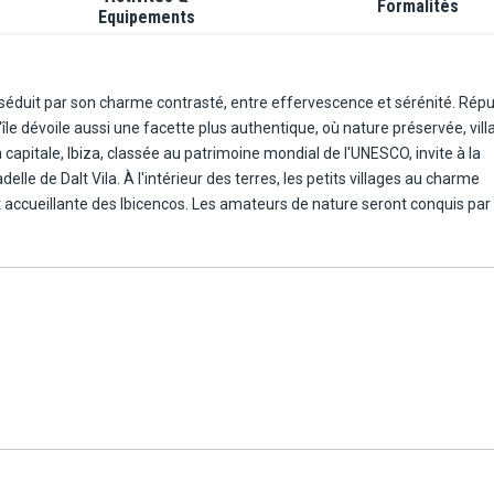
Formalités
Equipements
a séduit par son charme contrasté, entre effervescence et sérénité. Rép
le dévoile aussi une facette plus authentique, où nature préservée, vil
capitale, Ibiza, classée au patrimoine mondial de l'UNESCO, invite à la
elle de Dalt Vila. À l'intérieur des terres, les petits villages au charme
accueillante des Ibicencos. Les amateurs de nature seront conquis par 
 idéales pour la baignade et la détente. Les couchers de soleil, notamm
e à la fois paisible et magique.
quement méditerranéennes : poissons frais, huile d'olive, fromages loca
e fromage et de menthe. Entre découvertes culturelles, instants de dét
ù chaque moment devient une émotion.
 (+16) au style contemporain, idéalement situé en bord de mer, sur la b
le design moderne, atmosphère élégante et esprit méditerranéen, offra