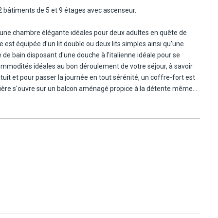
 bâtiments de 5 et 9 étages avec ascenseur.
t
 une chambre élégante idéales pour deux adultes en quête de
 est équipée d'un lit double ou deux lits simples ainsi qu'une
e de bain disposant d'une douche à l'italienne idéale pour se
commodités idéales au bon déroulement de votre séjour, à savoir
ratuit et pour passer la journée en tout sérénité, un coffre-fort est
ent
rnière s'ouvre sur un balcon aménagé propice à la détente même
onibles en supplément :
de
cie allant de 20 à 27 m² est une chambre élégante vous offrant
a mer ainsi qu'un fauteuil suspendu. Jusqu'à deux personnes
 23 à 26 m², vous propose deux vues : vue piscine ou mer.
idéal pour des vacances en couple ou entre amis.