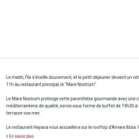
Enfin, découvrez la chambre avec vue sur la baie "Oh là là" disposa
produits de toilette de la marque britannique Molton Brown. Elle accu
Le matin, l'île s'éveille doucement, et le petit-déjeuner devient un 
11h au restaurant principal, le "Mare Nostrum".
Le Mare Nostrum prolonge cette parenthèse gourmande avec une cuis
méditerranéens de qualité, servie sous forme de buffet de 19h30 à
terrasse vue mer.
Le restaurant Hayaca vous accueillera sur le rooftop d'Amare Ibiza.
gastronomie latine grâce à Mauricio Giovanini, prestigieux chef arge
+ En savoir plus