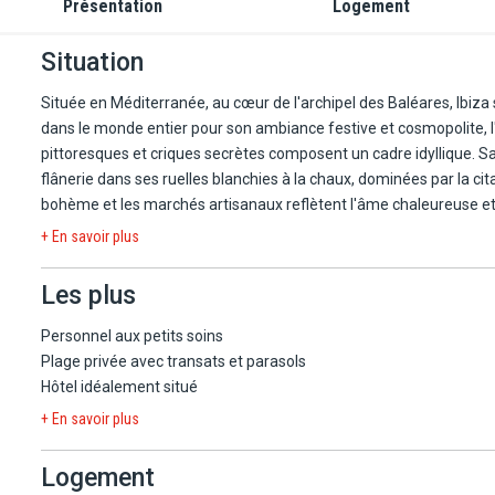
Présentation
Logement
Situation
Située en Méditerranée, au cœur de l'archipel des Baléares, Ibiz
dans le monde entier pour son ambiance festive et cosmopolite, l'î
pittoresques et criques secrètes composent un cadre idyllique. Sa 
flânerie dans ses ruelles blanchies à la chaux, dominées par la citad
bohème et les marchés artisanaux reflètent l'âme chaleureuse et 
beauté des calas, ces criques aux eaux turquoise bordées de pins,
+ En savoir plus
San Antonio, offrent un spectacle inoubliable, dans une atmosphèr
Les plus
Côté gastronomie, Ibiza ravit les gourmets avec ses saveurs typi
douceurs sucrées comme la flaó, un dessert traditionnel à base d
Personnel aux petits soins
et ambiance envoûtante, Ibiza promet une expérience unique, o
Plage privée avec transats et parasols
Hôtel idéalement situé
Réservez votre séjour à l'Amàre Beach Hotel Ibiza 4*
!
+ En savoir plus
L'Amàre Beach Hotel Ibiza 4* Sup est un établissement Adult Only
Logement
paisible de San Antonio. Ce havre de détente conjugue à merveil