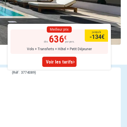
Meilleur prix
jusqu’à
636
-134
€
dès
par pers.
Vols + Transferts + Hôtel + Petit Déjeuner
Voir les tarifs
(Réf : 3774089)