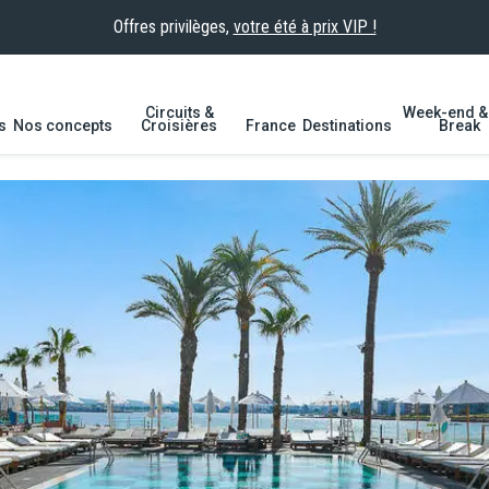
Offres privilèges,
votre été à prix VIP !
Circuits &
Week-end & 
s
Nos concepts
Croisières
France
Destinations
Break