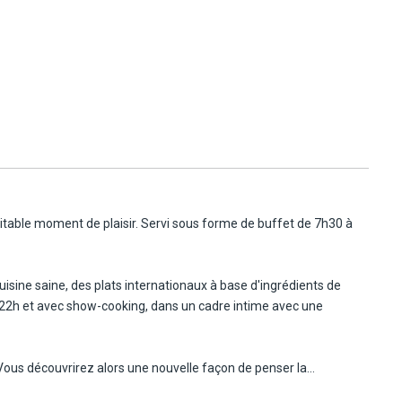
nt de 22 à 27 m² lumineux et tout confort avec une vue mer et des
eille jusqu'à deux adultes.
véritable moment de plaisir. Servi sous forme de buffet de 7h30 à
ine saine, des plats internationaux à base d'ingrédients de
 22h et avec show-cooking, dans un cadre intime avec une
 Vous découvrirez alors une nouvelle façon de penser la
ntin possédant une étoile Michelin. Passez un merveilleux dîner