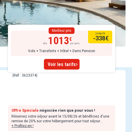
Meilleur prix
jusqu’à
1013
-338
€
dès
par pers.
Vols + Transferts + Hôtel + Demi Pension
Voir les tarifs
(Réf : 3623374)
Offre Spéciale
négociée rien que pour vous !
Réservez votre séjour avant le 15/08/26 et bénéficiez d'une
remise de 20% sur votre hébergement pour tout séjour
compris entre le 05/08/26 et le 31/08/26.
+ Profitez-en !