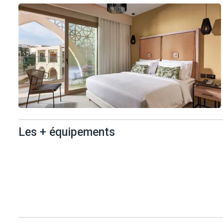
OPTIONS AVEC SUPPLEMENT (à régler sur place)
- Rachat de franchise : 12€/jour pour les catégories B et C, 14€/jo
- Siège bébé ou rehausseur (en option) : 5€/jour
- GPS (en option) : 6€/jour
- Si la clef du véhicule est perdue une somme forfaitaire sera d
- Conducteur supplémentaire (en plus des 2 premiers).
REMISE DU VEHICULE
- Prise en charge ou retour du véhicule à l'aéroport.
- Livraison / restitution du véhicule à l'hôtel : supplément de 15€/ t
- Livraison/ restitution du véhicule à l'aéroport en dehors des heu
- Le véhicule est obligatoirement pris et rendu avec le même niv
Les + équipements
- Le véhicule est obligatoirement pris et rendu à la même heure 
vous sera facturé que vous devrez régler sur place directement a
- Le véhicule doit être rendu dans un état conforme au départ.
Les +
- Livraison du véhicule à l'aéroport d'Héraklion : accueil au comp
équipements
À noter :
L'assurance ne couvre pas les dommages causés aux phares, au par
L'assurance ne couvre pas les dommages causés par l'alcool, la dr