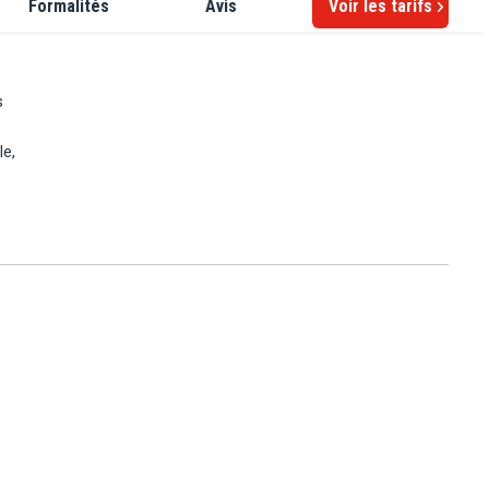
Formalités
Avis
Voir les tarifs
s
le,
its
es-
ngues
re
les
es