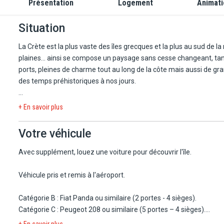
Présentation
Logement
Animat
Situation
La Crète est la plus vaste des îles grecques et la plus au sud de 
plaines... ainsi se compose un paysage sans cesse changeant, tan
ports, pleines de charme tout au long de la côte mais aussi de gran
des temps préhistoriques à nos jours.
Réthymnon est la troisième plus grande ville de Crète, située sur la c
+ En savoir plus
bateaux de pêche, le phare historique construit dans les années 
uns des endroits typiques. La longue plage de sable de Réthymnon s
Votre véhicule
côtes de Grèce. Dans la partie sud, vous trouverez de belles pl
cristallines comme Skinaria.
Avec supplément, louez une voiture pour découvrir l'île.
Réservez votre séjour à l'Adult Only Pepper Sea Club Hotel 5* !
Véhicule pris et remis à l'aéroport.
L'Adult Only Pepper Sea Club Hotel 5* vous accueille dans son éta
Catégorie B : Fiat Panda ou similaire (2 portes - 4 sièges).
disposition des chambres tout confort dans des tons chaleureux et
Catégorie C : Peugeot 208 ou similaire (5 portes – 4 sièges).
eaux crétoises, un accès direct à une plage et met à votre disposit
Catégorie D : Fiat Tipo ou similaire (5 portes – 4 sièges).
+ En savoir plus