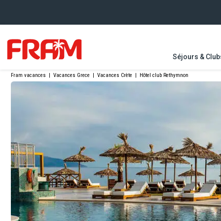
Séjours & Club
Fram vacances
|
Vacances Grece
|
Vacances Crète
|
Hôtel club Rethymnon