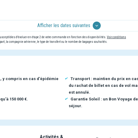
Afficher les dates suivantes
 susceptibles d'évoluer en étape 2 de votre commande en fonction des disponibilités.
Voir conditions
art, la compagnie aérienne, le type de transfert ou le nombre de bagages souhaités.
n, y compris en cas d'épidémie
Transport : maintien du prix en ca
du rachat de billet en cas de vol ma
est annulé.
qu'à 150 000 €.
Garantie Soleil : un Bon Voyage de
séjour.
Activités &