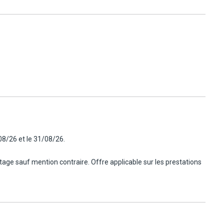
m et être titulaire du permis de conduire depuis plus de 2 ans
08/26 et le 31/08/26.
ntage sauf mention contraire. Offre applicable sur les prestations