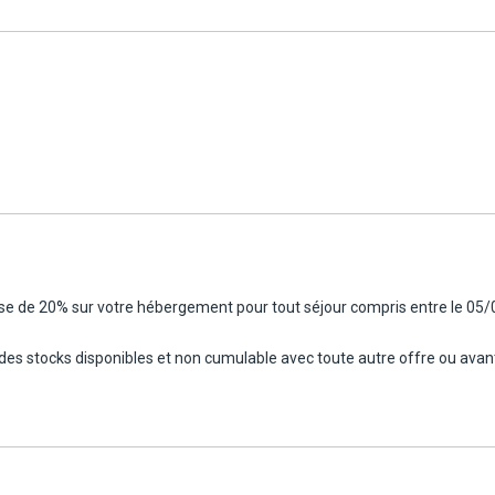
Kournas et 20 km de Réthymnon.
ire depuis plus d'un an (catégories B et C) et être âgé de 23 ans minimu
 ans, une assurance est à régler sur place : 25€/jour).
rs, et vol (TP) inclus (1)
ise de 20% sur votre hébergement pour tout séjour compris entre le 05/
tes praticables.
te des stocks disponibles et non cumulable avec toute autre offre ou ava
cule.
 entre la remise et la restitution.