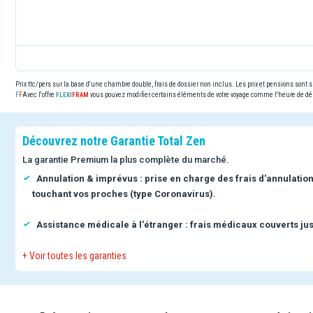
Prix ttc/pers sur la base d'une chambre double, frais de dossier non inclus. Les prix et pensions sont
Avec l'offre
vous pouvez modifier certains éléments de votre voyage comme l'heure de dép
Découvrez notre Garantie Total Zen
La garantie Premium la plus complète du marché.
Annulation & imprévus : prise en charge des frais d'annulatio
touchant vos proches (type Coronavirus).
Assistance médicale à l'étranger : frais médicaux couverts jus
+ Voir toutes les garanties