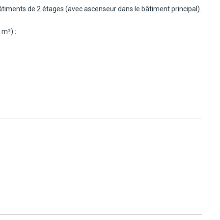
bâtiments de 2 étages (avec ascenseur dans le bâtiment principal).
 m²) :
.
eure de prise du véhicule. En cas de dépassement, un supplément
balcon ou terrasse vue mer latérale. Capacité maximum : 2
-bassement du véhicule.