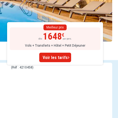
Meilleur prix
1648
dès
par pers.
Vols + Transferts + Hôtel + Petit Déjeuner
Voir les tarifs
(Réf : 4210458)