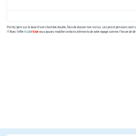
Prix ttc/pers sur la base d'une chambre double, frais de dossier non inclus. Les prix et pensions sont
Avec l'offre
vous pouvez modifier certains éléments de votre voyage comme l'heure de dép