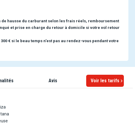
s de hausse du carburant selon les frais réels, remboursement
nqué et prise en charge du retour à domicile si votre vol retour
 300 € si le beau temps n'est pas au rendez-vous pendant votre
malités
Avis
Voir les tarifs
biza
ntana
euse