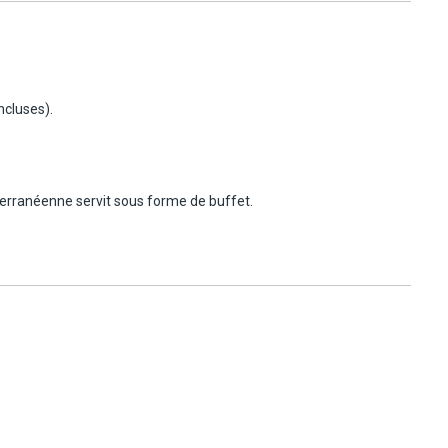
ncluses).
erranéenne servit sous forme de buffet.
ques à la carte, ainsi que des snacks.
, ainsi que des cafés et cocktails en tous genres. Horaires pouvant