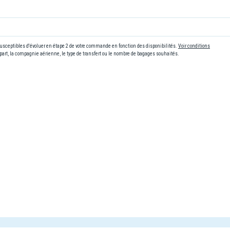
 susceptibles d'évoluer en étape 2 de votre commande en fonction des disponibilités.
Voir conditions
art, la compagnie aérienne, le type de transfert ou le nombre de bagages souhaités.