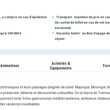
n, y compris en cas d'épidémie
Transport : maintien du prix en ca
du rachat de billet en cas de vol ma
est annulé.
qu'à 150 000 €.
Garantie Soleil : un Bon Voyage de
séjour.
Activités &
Animations
For
Equipements
s pittoresques et leurs paysages baignés de soleil. Majorque, Minorque, I
 préservée, détente et découvertes culturelles. De la Sierra de Tramu
épaysement total. Entre gastronomie méditerranéenne, ambiance chaleur
 des vacances inoubliables.