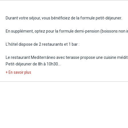
Durant votre séjour, vous bénéficiez de la formule petit-déjeuner.
En supplément, optez pour la formule demi-pension (boissons non i
L'hôtel dispose de 2 restaurants et 1 bar :
Le restaurant Mediterráneo avec terasse propose une cuisine médit
Petit-déjeuner de 8h à 10h30
Dîner de 19h à 22h.
+ En savoir plus
Le restaurant Blue & Lounge propose des salades, tapas et plats typi
Ouvert tous les jours de 10h à 17h.
Le bar lounge Illetas propose des boissons locales et internationales
être modifiés en fonction de la saison.
NB : Horaires donnés à titre indicatifs.