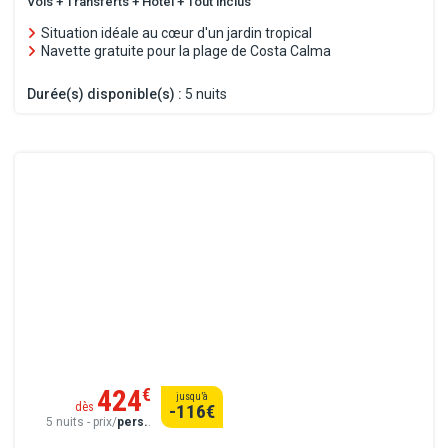
Vols + Transferts + Hôtel + Tout inclus
Situation idéale au cœur d'un jardin tropical
Navette gratuite pour la plage de Costa Calma
Durée(s) disponible(s) :
5 nuits
424
€
jusqu’à
dès
-116
€
5 nuits - prix/
pers.
.