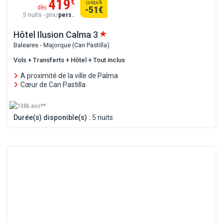
419
€
jusqu’à
dès
-51
€
5 nuits - prix/
pers.
.
Hôtel Ilusion Calma
3
Baleares - Majorque (Can Pastilla)
Vols + Transferts + Hôtel + Tout inclus
A proximité de la ville de Palma
Cœur de Can Pastilla
1386 avis**
Durée(s) disponible(s) :
5 nuits