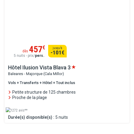
457
€
jusqu’à
dès
-101
€
5 nuits - prix/
pers.
.
Hôtel Ilusion Vista Blava
3
Baleares - Majorque (Cala Millor)
Vols + Transferts + Hôtel + Tout inclus
Petite structure de 125 chambres
Proche de la plage
1272 avis**
Durée(s) disponible(s) :
5 nuits