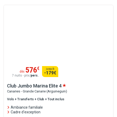
576
€
jusqu’à
dès
-179
€
7 nuits - prix/
pers.
.
Club Jumbo Marina Elite
4
Canaries - Grande Canarie (Arguineguin)
Vols + Transferts + Club + Tout inclus
Ambiance familiale
Cadre d'exception