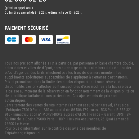
(prix d’un appel local)
Du lundi au samedi de 9h à 23h, le dimanche de 10h à 23h.
PAIEMENT SÉCURISÉ
Tous nos prix sont affichés TTC, à partir de, par personne en base chambre double,
selon dates et villes de départ, hors surcharge carburant et hors frais de dossier
et/ou d'agence. Ces tarifs n’incluent pas les frais de dernière minute ni les
suppléments spécifiques susceptibles de s’appliquer à certaines destinations.
Prix et promotions dans la limite des stocks disponibles et sous réserve de
disponibilité. Les prix affichés sont susceptibles d’être modifiés à la hausse ou à
la baisse au moment de la réservation en fonction notamment de la disponibilité ou
de la politique tarifaire de nos partenaires. Ces ajustements de prix sont
automatiques.
Le traitement des ventes du site Internet Fram est assuré par Karavel, 17 rue de
l’Echiquier 75010 Paris - SAS au capital de 86.506.179 euros - RCS Paris B 532 321
916 - Immatriculation n°IM075140042 auprès d’ATOUT France – Garant : APST, 87-
89, Rue de la Boétie 75008 Paris – RCP : Helvetia Assurances, 25 Quai Lamandé
76600 Le Havre.
Pour plus d'information sur le contrôle des avis des membres de
TripAdvisor,
cliquez ici