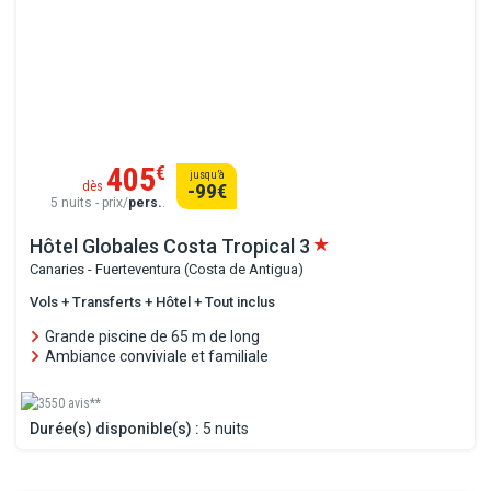
405
€
jusqu’à
dès
-99
€
5 nuits - prix/
pers.
.
Hôtel Globales Costa Tropical
3
Canaries - Fuerteventura (Costa de Antigua)
Vols + Transferts + Hôtel + Tout inclus
Grande piscine de 65 m de long
Ambiance conviviale et familiale
3550 avis**
Durée(s) disponible(s) :
5 nuits