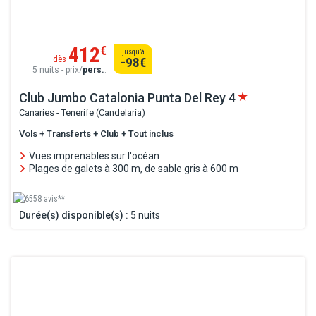
412
€
jusqu’à
dès
-98
€
5 nuits - prix/
pers.
.
Club Jumbo Catalonia Punta Del Rey
4
Canaries - Tenerife (Candelaria)
Vols + Transferts + Club + Tout inclus
Vues imprenables sur l'océan
Plages de galets à 300 m, de sable gris à 600 m
6558 avis**
Durée(s) disponible(s) :
5 nuits