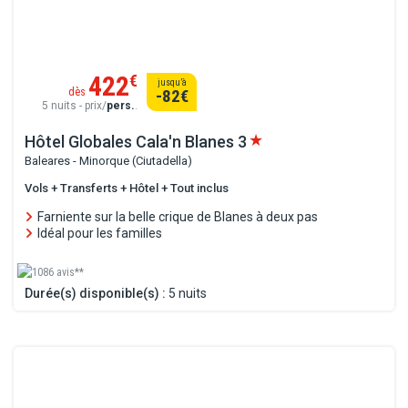
422
€
jusqu’à
dès
-82
€
5 nuits - prix/
pers.
.
Hôtel Globales Cala'n Blanes
3
Baleares - Minorque (Ciutadella)
Vols + Transferts + Hôtel + Tout inclus
Farniente sur la belle crique de Blanes à deux pas
Idéal pour les familles
1086 avis**
Durée(s) disponible(s) :
5 nuits