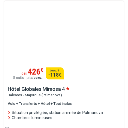
426
€
jusqu’à
dès
-118
€
5 nuits - prix/
pers.
.
Hôtel Globales Mimosa
4
Baleares - Majorque (Palmanova)
Vols + Transferts + Hôtel + Tout inclus
Situation privilégiée, station animée de Palmanova
Chambres lumineuses