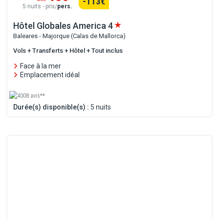
-113
€
5 nuits - prix/
pers.
.
Hôtel Globales America
4
Baleares - Majorque (Calas de Mallorca)
Vols + Transferts + Hôtel + Tout inclus
Face à la mer
Emplacement idéal
4008 avis**
Durée(s) disponible(s) :
5 nuits