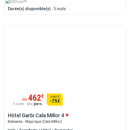
2020 avis**
Durée(s) disponible(s) :
5 nuits
462
€
jusqu’à
dès
-75
€
5 nuits - prix/
pers.
.
Hôtel Garbi Cala Millor
4
Baleares - Majorque (Cala Millor)