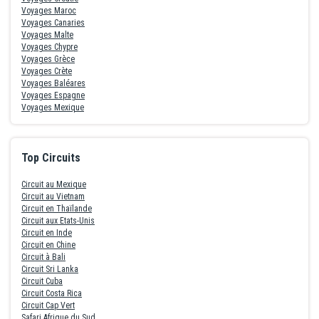
Voyages Maroc
Voyages Canaries
Voyages Malte
Voyages Chypre
Voyages Grèce
Voyages Crète
Voyages Baléares
Voyages Espagne
Voyages Mexique
Top Circuits
Circuit au Mexique
Circuit au Vietnam
Circuit en Thaïlande
Circuit aux Etats-Unis
Circuit en Inde
Circuit en Chine
Circuit à Bali
Circuit Sri Lanka
Circuit Cuba
Circuit Costa Rica
Circuit Cap Vert
Safari Afrique du Sud