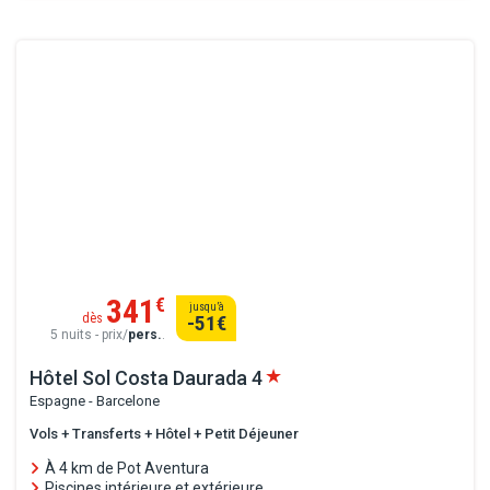
341
€
jusqu’à
dès
-51
€
5 nuits - prix/
pers.
.
Hôtel Sol Costa Daurada
4
Espagne - Barcelone
Vols + Transferts + Hôtel + Petit Déjeuner
À 4 km de Pot Aventura
Piscines intérieure et extérieure