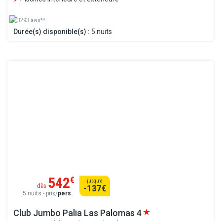
3293 avis**
Durée(s) disponible(s) :
5 nuits
542
€
jusqu’à
dès
-137
€
5 nuits - prix/
pers.
.
Club Jumbo Palia Las Palomas
4