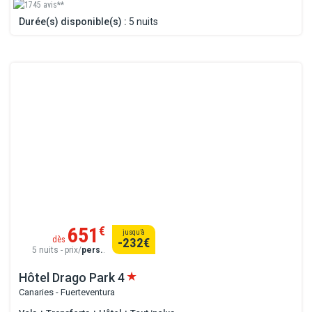
1745 avis**
Durée(s) disponible(s) :
5 nuits
651
€
jusqu’à
dès
-232
€
5 nuits - prix/
pers.
.
Hôtel Drago Park
4
Canaries - Fuerteventura