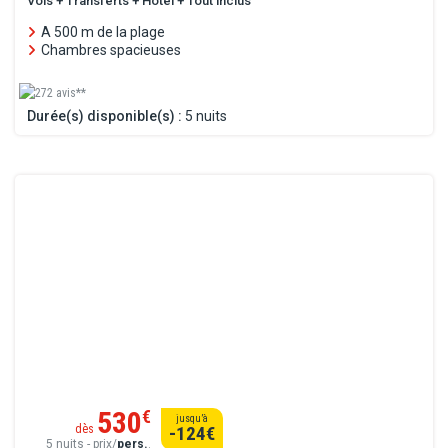
Vols + Transferts + Hôtel + Tout inclus
A 500 m de la plage
Chambres spacieuses
272 avis**
Durée(s) disponible(s) :
5 nuits
530
€
jusqu’à
dès
-124
€
5 nuits - prix/
pers.
.