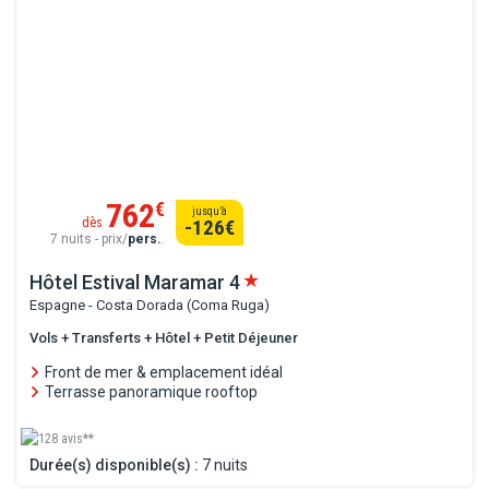
762
€
jusqu’à
dès
-126
€
7 nuits - prix/
pers.
.
Hôtel Estival Maramar
4
Espagne - Costa Dorada (Coma Ruga)
Vols + Transferts + Hôtel + Petit Déjeuner
Front de mer & emplacement idéal
Terrasse panoramique rooftop
128 avis**
Durée(s) disponible(s) :
7 nuits