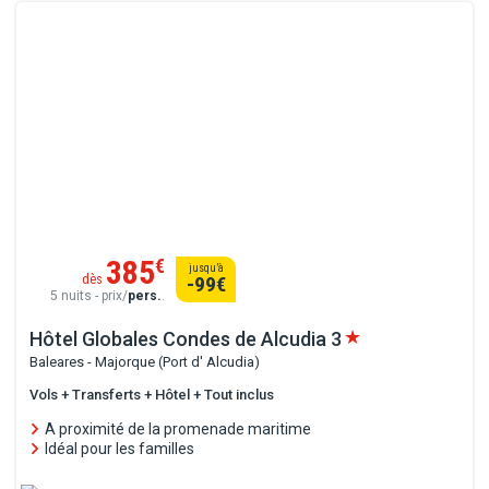
385
€
jusqu’à
dès
-99
€
5 nuits - prix/
pers.
.
Hôtel Globales Condes de Alcudia
3
Baleares - Majorque (Port d' Alcudia)
Vols + Transferts + Hôtel + Tout inclus
A proximité de la promenade maritime
Idéal pour les familles