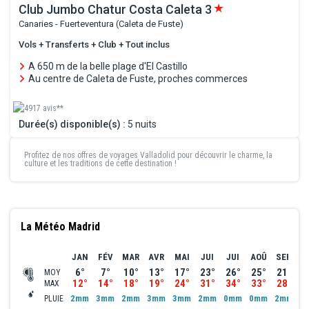
Club Jumbo Chatur Costa Caleta
3
Canaries - Fuerteventura (Caleta de Fuste)
Vols + Transferts + Club + Tout inclus
A 650 m de la belle plage d'El Castillo
Au centre de Caleta de Fuste, proches commerces
4917 avis**
Durée(s) disponible(s) :
5 nuits
Profitez de nos offres de
voyages Valladolid
pour découvrir le charme, la
culture et les traditions de cette destination !
La Météo Madrid
JAN
FÉV
MAR
AVR
MAI
JUI
JUI
AOÛ
SEP
O
6°
7°
10°
13°
17°
23°
26°
25°
21°
1
MOY
12°
14°
18°
19°
24°
31°
34°
33°
28°
2
MAX
2mm
3mm
2mm
3mm
3mm
2mm
0mm
0mm
2mm
6
PLUIE