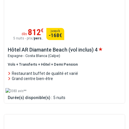
812
€
jusqu’à
dès
-168
€
5 nuits - prix/
pers.
.
Hôtel AR Diamante Beach (vol inclus)
4
Espagne - Costa Blanca (Calpe)
Vols + Transferts + Hôtel + Demi Pension
Restaurant buffet de qualité et varié
Grand centre bien-être
3383 avis**
Durée(s) disponible(s) :
5 nuits