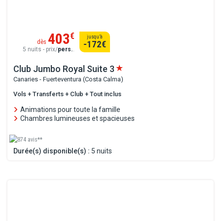
403
€
jusqu’à
dès
-172
€
5 nuits - prix/
pers.
.
Club Jumbo Royal Suite
3
Canaries - Fuerteventura (Costa Calma)
Vols + Transferts + Club + Tout inclus
Animations pour toute la famille
Chambres lumineuses et spacieuses
874 avis**
Durée(s) disponible(s) :
5 nuits