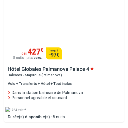
427
€
jusqu’à
dès
-97
€
5 nuits - prix/
pers.
.
Hôtel Globales Palmanova Palace
4
Baleares - Majorque (Palmanova)
Vols + Transferts + Hôtel + Tout inclus
Dans la station balnéaire de Palmanova
Personnel agréable et souriant
1724 avis**
Durée(s) disponible(s) :
5 nuits