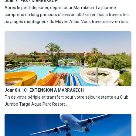
Jour 7 :
FÈS - MARRAKECH
Après le petit-déjeuner, départ pour Marrakech. La journée
comprend un long parcours d'environ 500 km en bus à travers les
paysages montagneux du Moyen Atlas. Vous traverserez en bus
plusieurs villages, offrant un aperçu du paysage et du quotidien
local depuis le véhicule. En cas de mauvais temps, le trajet se fera
par l'autoroute. Déjeuner en cours de route. Arrivée à Marrakech
en fin de journée, installation à l'hôtel, dîner et nuit.
Jour 8 à 10 :
EXTENSION À MARRAKECH
Fin de votre périple et transfert pour votre séjour détente au Club
Jumbo Targa Aqua Parc Resort .