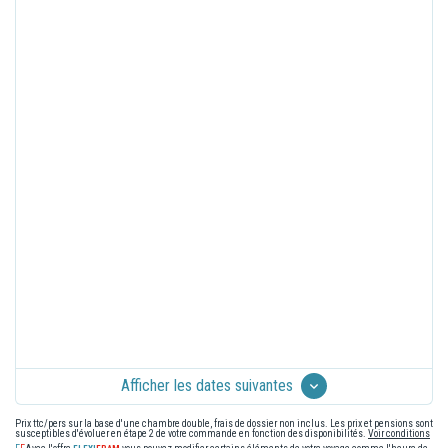
Afficher les dates suivantes
Prix ttc/pers sur la base d'une chambre double, frais de dossier non inclus. Les prix et pensions sont
susceptibles d'évoluer en étape 2 de votre commande en fonction des disponibilités.
Voir conditions