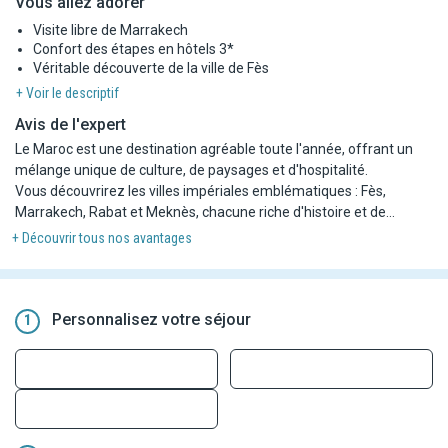
Vous allez adorer
Visite libre de Marrakech
Confort des étapes en hôtels 3*
Véritable découverte de la ville de Fès
+ Voir le descriptif
Avis de l'expert
Le Maroc est une destination agréable toute l'année, offrant un
mélange unique de culture, de paysages et d'hospitalité.
Vous découvrirez les villes impériales emblématiques : Fès,
Marrakech, Rabat et Meknès, chacune riche d'histoire et de
culture. Les panoramas, les couleurs et les odeurs typiques du
+ Découvrir tous nos avantages
Maroc vous plongeront dans une atmosphère dépaysante.
Ce circuit est idéal pour une première découverte des grandes
villes du Maroc, en parcourant les principales étapes et en allant à
l'essentiel, avec un aperçu des principaux monuments de
Personnalisez votre séjour
1
l'extérieur.
Le rythme soutenu permet de voir les incontournables, tout en
laissant une journée libre à Marrakech.
Ce circuit permet de se familiariser avec le Maroc et de donner
envie de revenir pour explorer plus en profondeur certaines villes à