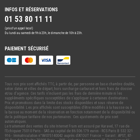
INFOS ET RÉSERVATIONS
01 53 80 11 11
(prix d’un appel local)
Du lundi au samedi de 9h à 23h, le dimanche de 10h à 23h.
PAIEMENT SÉCURISÉ
Tous nos prix sont affichés TTC, à partir de, par personne en base chambre double,
selon dates et villes de départ, hors surcharge carburant et hors frais de dossier
et/ou d'agence. Ces tarifs n’incluent pas les frais de dernière minute ni les
suppléments spécifiques susceptibles de s’appliquer à certaines destinations.
Prix et promotions dans la limite des stocks disponibles et sous réserve de
disponibilité. Les prix affichés sont susceptibles d’être modifiés à la hausse ou à
la baisse au moment de la réservation en fonction notamment de la disponibilité ou
de la politique tarifaire de nos partenaires. Ces ajustements de prix sont
automatiques.
Le traitement des ventes du site Internet Fram est assuré par Karavel, 17 rue de
l’Echiquier 75010 Paris - SAS au capital de 86.506.179 euros - RCS Paris B 532 321
916 - Immatriculation n°IM075140042 auprès d’ATOUT France – Garant : APST, 87-