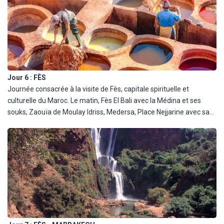
Jour 6 :
FÈS
Journée consacrée à la visite de Fès, capitale spirituelle et
culturelle du Maroc. Le matin, Fès El Bali avec la Médina et ses
souks, Zaouïa de Moulay Idriss, Medersa, Place Nejjarine avec sa
très belle fontaine, Musée Nejjarine des arts et métiers du bois,
ateliers d'artisanat fassi et d'un four traditionnel. Arrêt sur une
terrasse pour la découverte de la vue panoramique du quartier
des Tanneurs de Fès. Déjeuner. Continuation de la visite par Fès El
Jedid : Mellah, découverte de la porte d'entrée du Palais Royal,
complexe des potiers et tour des remparts. Finir en beauté avec
une vue panoramique nord de la ville de Fès. Dîner et logement à
l'hôtel.