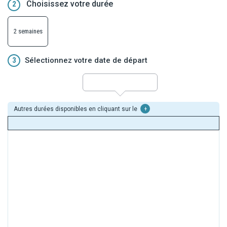
Choisissez votre durée
2
l'avenir.
Dans le cadre de ce circuit, les hébergements sélectionnés sont
des hôtels étape offrant un niveau de confort simple. Les
2 semaines
standards de ce type d'hôtellerie sont différents de ceux des
hôtels balnéaires.
3
Sélectionnez votre date de départ
Autres durées disponibles en cliquant sur le
+