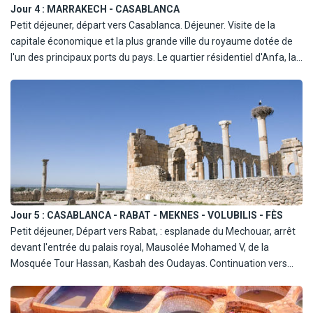
Jour 4 :
MARRAKECH - CASABLANCA
Petit déjeuner, départ vers Casablanca. Déjeuner. Visite de la
capitale économique et la plus grande ville du royaume dotée de
l'un des principaux ports du pays. Le quartier résidentiel d'Anfa, la
place des Nations Unies, le Palais Royal, la corniche de Casablanca
et enfin visite externe de la grande mosquée Hassan II
(Extérieure), Dîner et nuit à l'hôtel.
Jour 5 :
CASABLANCA - RABAT - MEKNES - VOLUBILIS - FÈS
Petit déjeuner, Départ vers Rabat, : esplanade du Mechouar, arrêt
devant l'entrée du palais royal, Mausolée Mohamed V, de la
Mosquée Tour Hassan, Kasbah des Oudayas. Continuation vers
Meknès. Déjeuner. Visite de Meknes : porte Bab Mansour.
Continuez vers les ruines de Volubilis, la ville romaine.
Continuation vers Fès. Diner et hébergement.