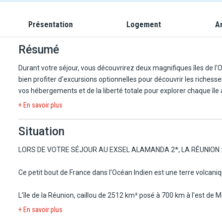
Présentation
Logement
A
Résumé
Durant votre séjour, vous découvrirez deux magnifiques îles de l'O
bien profiter d'excursions optionnelles pour découvrir les richess
vos hébergements et de la liberté totale pour explorer chaque île
+ En savoir plus
Situation
LORS DE VOTRE SÉJOUR AU EXSEL ALAMANDA 2*, LA RÉUNION 
Ce petit bout de France dans l'Océan Indien est une terre volcani
L'île de la Réunion, caillou de 2512 km² posé à 700 km à l'est de 
facettes où se mêlent ethnies, cultures et paysages époustouflan
+ En savoir plus
département français d'outre-mer, vous invite à découvrir de supe