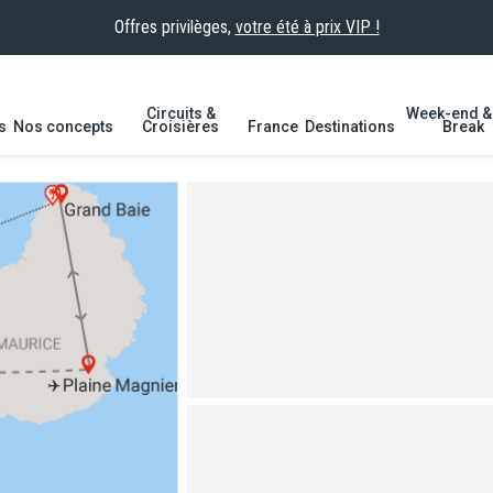
Offres privilèges,
votre été à prix VIP !
Circuits &
Week-end & 
s
Nos concepts
Croisières
France
Destinations
Break