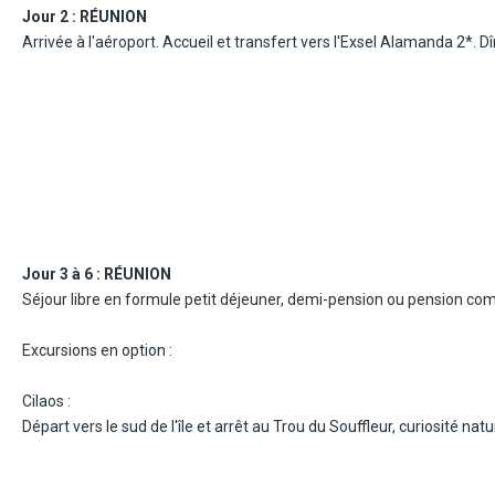
 harmonieusement. Regorgeant de sites touristiques étonnants tels les
Jour 2 :
RÉUNION
Rivière Noire, le Parc aux crocodiles de Vanille, les Falaises de Gris-Gri
Arrivée à l'aéroport. Accueil et transfert vers l'Exsel Alamanda 2*. Dîn
En outre, la gentillesse de son peuple n'est plus à présenter, les Maurici
tée à vos envies ; que vous soyez plongeur, kite-surfeur, golfeur ou ade
 est un hôtel réservé aux adultes (à partir de 18 ans), composé de 19
es plages et ses principaux centres d'intérêt.
Jour 3 à 6 :
RÉUNION
osant une cuisine simple franco-mauricienne, d'un bar piscine et d'une
Séjour libre en formule petit déjeuner, demi-pension ou pension co
 de Grand Baie (2,6 km) et celle de Mont Choisy (3,4 km), accessibles en 
Excursions en option :
l est situé à moins de 2 km, Port Louis à 25 km, et l'aéroport internatio
Cilaos :
Départ vers le sud de l'île et arrêt au Trou du Souffleur, curiosité natu
forêt de cryptomerias jusqu'à La Roche Merveilleuse. Découverte à 
spectaculaire. Cilaos est réputé pour ses thermes, ses broderies, ses 