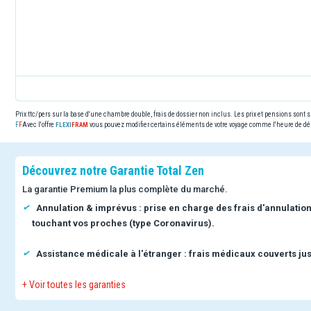
Prix ttc/pers sur la base d'une chambre double, frais de dossier non inclus. Les prix et pensions sont
Avec l'offre
vous pouvez modifier certains éléments de votre voyage comme l'heure de dép
Découvrez notre Garantie Total Zen
La garantie Premium la plus complète du marché.
Annulation & imprévus : prise en charge des frais d'annulatio
touchant vos proches (type Coronavirus).
Assistance médicale à l'étranger : frais médicaux couverts jus
+ Voir toutes les garanties