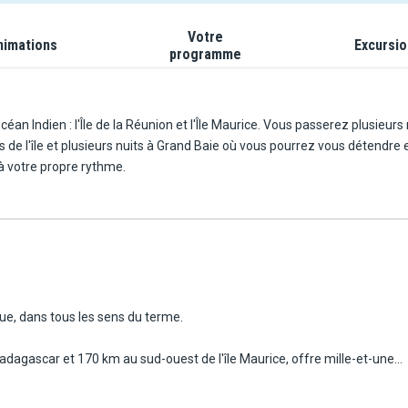
Votre
nimations
Excursi
programme
céan Indien : l'Île de la Réunion et l'Île Maurice. Vous passerez plusieu
es de l'île et plusieurs nuits à Grand Baie où vous pourrez vous détendre
 à votre propre rythme.
:
que, dans tous les sens du terme.
Madagascar et 170 km au sud-ouest de l'île Maurice, offre mille-et-une
ts. Tropicale, montagneuse, volcanique et balnéaire, la Réunion,
rbes paysages, riches en cascades, forêts tropicales luxuriantes,