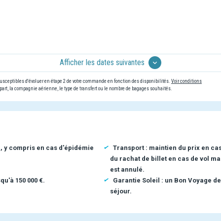
Afficher les dates suivantes
 susceptibles d'évoluer en étape 2 de votre commande en fonction des disponibilités.
Voir conditions
art, la compagnie aérienne, le type de transfert ou le nombre de bagages souhaités.
n, y compris en cas d'épidémie
Transport : maintien du prix en ca
du rachat de billet en cas de vol ma
est annulé.
qu'à 150 000 €.
Garantie Soleil : un Bon Voyage de
séjour.