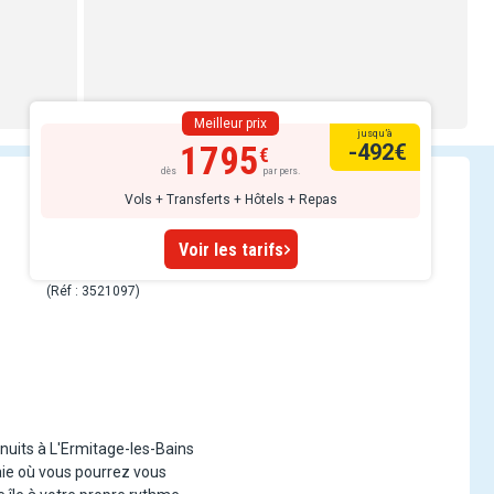
Meilleur prix
jusqu’à
1795
-492
€
dès
par pers.
Vols + Transferts + Hôtels + Repas
Voir les tarifs
(Réf : 3521097)
 nuits à L'Ermitage-les-Bains
Baie où vous pourrez vous