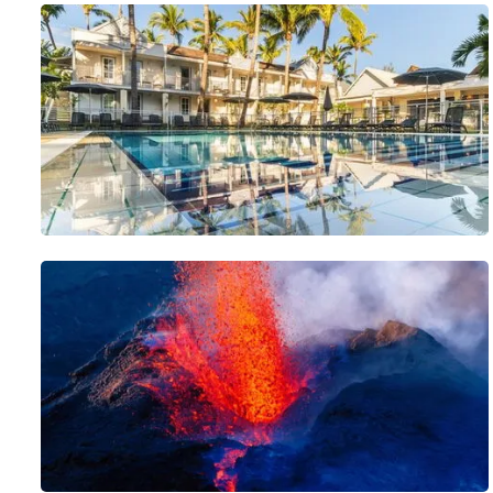
temples hindous et tamouls, mosquées et églises se fréquentent
cendres volcaniques colorées de Chamarel, la réserve des Gorges de 
Un joyau aux milles couleurs, contraste de cultures et de saveurs. 
ont à cœur de vous faire plaisir. Une destination d'exception adap
du farniente, l'Île Maurice est faite pour vous.
Réservez votre séjour au Stella Rina 3* !
Situé à Grand Baie, dans le nord de l'île Maurice, le Stella Rina3*
chambres réparties dans deux bâtiments d'un étage.
Il constitue un bon point de départ pour explorer le nord de l'île, s
L'établissement dispose d'un restaurant ouvert sur le jardin prop
piscine extérieure de taille réduite.
L'hôtel se trouve à 600 m d'un petit port de pêche, entre la plage
15 minutes via les bus locaux (arrêt à 500 m). Un centre commercia
environ 70 km.
L'hôtel est adult only (accessible à partir de 18 ans).