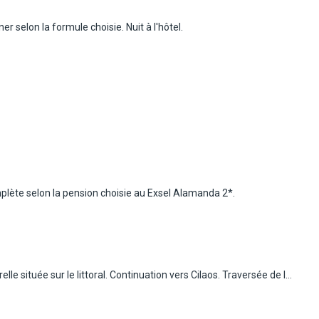
s...
er selon la formule choisie. Nuit à l'hôtel.
ens
pte
mplète selon la pension choisie au Exsel Alamanda 2*.
10 à
nal à
relle située sur le littoral. Continuation vers Cilaos. Traversée de la
pied du village de Cilaos au cœur d'un cadre montagnard
lentilles et ses vignobles.