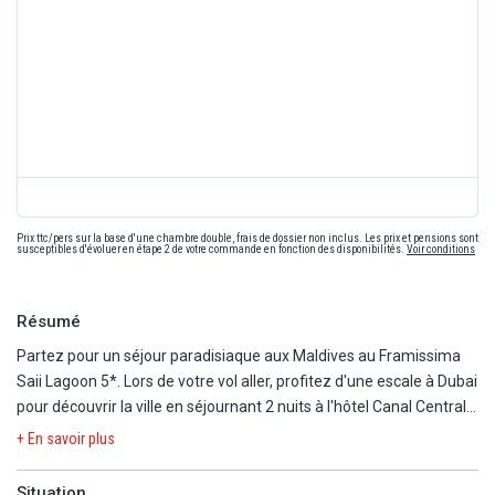
Prix ttc/pers sur la base d'une chambre double, frais de dossier non inclus. Les prix et pensions sont
susceptibles d'évoluer en étape 2 de votre commande en fonction des disponibilités.
Voir conditions
Résumé
Partez pour un séjour paradisiaque aux Maldives au Framissima
Saii Lagoon 5*. Lors de votre vol aller, profitez d'une escale à Dubai
pour découvrir la ville en séjournant 2 nuits à l'hôtel Canal Central
Business Bay 5*. Découvrez 2 destinations en 1 combiné, pour un
+ En savoir plus
séjour inoubliable.
Situation