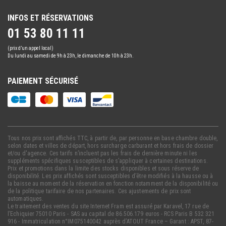
INFOS ET RÉSERVATIONS
01 53 80 11 11
(prix d’un appel local)
Du lundi au samedi de 9h à 23h, le dimanche de 10h à 23h.
PAIEMENT SÉCURISÉ
Tous nos prix sont affichés TTC, à partir de, par personne en base chambre double,
selon dates et villes de départ, hors surcharge carburant et hors frais de dossier
et/ou d'agence. Ces tarifs n’incluent pas les frais de dernière minute ni les
suppléments spécifiques susceptibles de s’appliquer à certaines destinations.
Prix et promotions dans la limite des stocks disponibles et sous réserve de
disponibilité. Les prix affichés sont susceptibles d’être modifiés à la hausse ou à
la baisse au moment de la réservation en fonction notamment de la disponibilité ou
de la politique tarifaire de nos partenaires. Ces ajustements de prix sont
automatiques.
Le traitement des ventes du site Internet Fram est assuré par Karavel, 17 rue de
l’Echiquier 75010 Paris - SAS au capital de 86.506.179 euros - RCS Paris B 532 321
916 - Immatriculation n°IM075140042 auprès d’ATOUT France – Garant : APST, 87-