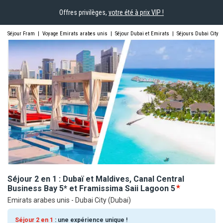
Offres privilèges,
votre été à prix VIP !
Séjour Fram
|
Voyage Emirats arabes unis
|
Séjour Dubai et Emirats
|
Séjours Dubai City
Séjour 2 en 1 : Dubaï et Maldives, Canal Central
Business Bay 5* et Framissima Saii
Lagoon
5
Emirats arabes unis - Dubai City (Dubai)
Séjour 2 en 1
: une expérience unique !