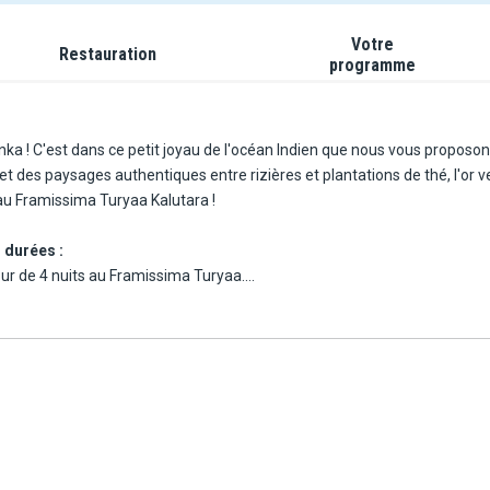
Votre
Restauration
programme
anka ! C'est dans ce petit joyau de l'océan Indien que nous vous proposon
 des paysages authentiques entre rizières et plantations de thé, l'or ve
au Framissima Turyaa Kalutara !
s durées :
éjour de 4 nuits au Framissima Turyaa.
éjour de 6 nuits au Framissima Turyaa.
inclut le circuit de 3 nuits suivi d'un séjour de 7 nuits au Framissima Turyaa.
inclut le circuit de 3 nuits suivi d'un séjour de 9 nuits au Framissima Turyaa.