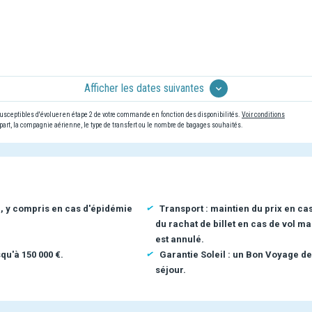
Afficher les dates suivantes
 susceptibles d'évoluer en étape 2 de votre commande en fonction des disponibilités.
Voir conditions
art, la compagnie aérienne, le type de transfert ou le nombre de bagages souhaités.
n, y compris en cas d'épidémie
Transport : maintien du prix en ca
du rachat de billet en cas de vol ma
est annulé.
qu'à 150 000 €.
Garantie Soleil : un Bon Voyage de
séjour.