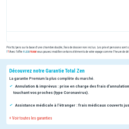
Prix ttc/pers sur la base d'une chambre double, frais de dossier non inclus. Les prix et pensions sont
Avec l'offre
vous pouvez modifier certains éléments de votre voyage comme l'heure de dép
Découvrez notre Garantie Total Zen
La garantie Premium la plus complète du marché.
Annulation & imprévus : prise en charge des frais d'annulatio
touchant vos proches (type Coronavirus).
Assistance médicale à l'étranger : frais médicaux couverts jus
+ Voir toutes les garanties