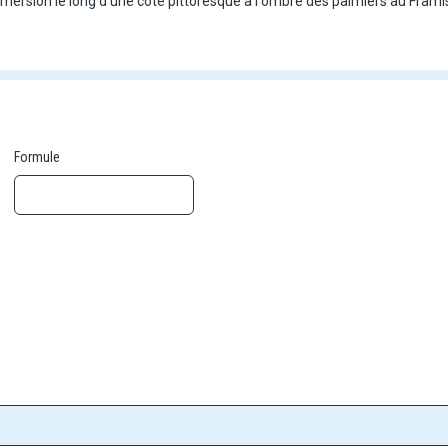
 immersion le long d'une côte pittoresque à l'ombre des palmiers au Fram
ées :
séjour de 4 nuits au Framissima Turyaa.
séjour de 6 nuits au Framissima Turyaa.
 séjour de 7 nuits au Framissima Turyaa.
 séjour de 9 nuits au Framissima Turyaa.
Formule