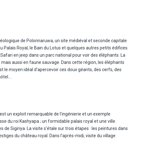
 5. L'ascension est de 364 marches.
l des arrivées avec une pancarte à votre nom. Vous y
rchéologique de Polonnaruwa, un site médiéval et seconde capitale
e circuit. Route vers Dambulla ou Sigiriya. En cours de route,
 Palais Royal, le Bain du Lotus et quelques autres petits édifices.
ial de l'UNESCO. Le temple troglodyte de Dambulla, également
 Safari en jeep dans un parc national pour voir des éléphants. La
grottes et d'une façade pittoresque creusée à flanc de falaise
e, mais aussi en faune sauvage. Dans cette région, les éléphants
sa vie. Abritant le célèbre temple troglodyte de Dambulla, site
n est le moyen idéal d'apercevoir ces doux géants, des cerfs, des
t la chaîne de montagnes de quartz rose, Dambulla offre des
ôtel.
 région que l'UNESCO a désignée « Triangle culturel ». Déjeuner
place). Selon le niveau d'eau, les éléphants se déplacent entre les
ue d'Hurulu, choix du parc à voir sur place lors de l'excursion.
 5. L'ascension est de 364 marches.
i est un exploit remarquable de l'ingénierie et un exemple
esse du roi Kashyapa ; un formidable palais royal et une ville.
yale de Polonnaruwa. Cette ville historique regorge de ruines et de
 de Sigiriya. La visite s'étale sur trois étapes : les peintures dans
de la sculpture sri-lankaise. La ville se compose en réalité de trois
estiges du château royal. Dans l'après-midi, visite du village