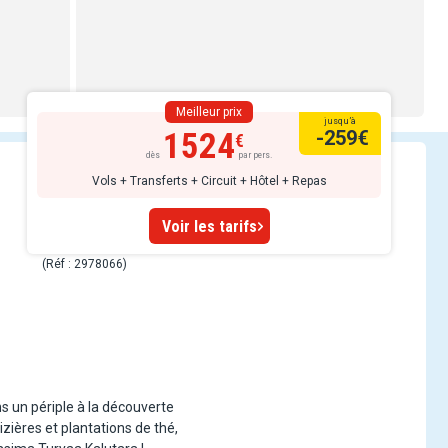
Meilleur prix
jusqu’à
1524
-259
€
dès
par pers.
Vols + Transferts + Circuit + Hôtel + Repas
Voir les tarifs
(Réf : 2978066)
ns un périple à la découverte
zières et plantations de thé,