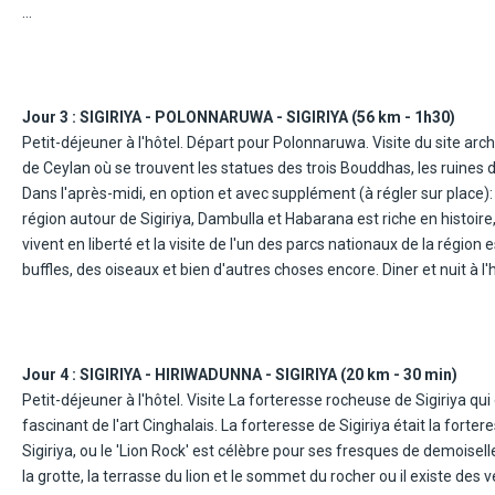
A NOTER:
Si les clients arrivent après 14h, la visite sera reportée au jour 4 ou
A partir du 1/11/26:
Jour 3 :
SIGIRIYA - POLONNARUWA - SIGIRIYA (56 km - 1h30)
Arrivée à l'aéroport où votre représentant vous attendra dans le hal
Petit-déjeuner à l'hôtel. Départ pour Polonnaruwa. Visite du site a
rencontrerez votre guide, qui vous accompagnera tout au long de votr
de Ceylan où se trouvent les statues des trois Bouddhas, les ruines du
visite du temple troglodyte de Dambulla classé au patrimoine mond
Dans l'après-midi, en option et avec supplément (à régler sur place):
connu sous le nom de « Temple d'or de Dambulla », se compose de 5 
région autour de Sigiriya, Dambulla et Habarana est riche en histoir
escarpée. Il abrite d'anciennes peintures représentant le Bouddha et 
vivent en liberté et la visite de l'un des parcs nationaux de la régio
classé au patrimoine mondial de l'UNESCO, la forêt de bois de fer e
buffles, des oiseaux et bien d'autres choses encore. Diner et nuit à l'h
aventures historiques et des panoramas à couper le souffle dans une
libre. Arrivée à l'hôtel, nuit et dîner.
A NOTER:
Possibilité de faire la visite de Polonnaruwa à vélo (2€, à régler sur 
A NOTER:
parcs nationaux de Minneriya et de Kaudulla ainsi que le parc écologiq
Jour 4 :
SIGIRIYA - HIRIWADUNNA - SIGIRIYA (20 km - 30 min)
Si les clients arrivent après 14h, la visite sera reportée au jour 4 ou
Petit-déjeuner à l'hôtel. Visite La forteresse rocheuse de Sigiriya qu
A partir du 1/11/26:
fascinant de l'art Cinghalais. La forteresse de Sigiriya était la forter
Petit-déjeuner à l'hôtel. Partez à la découverte de l'ancienne cité ro
Sigiriya, ou le 'Lion Rock' est célèbre pour ses fresques de demoiselles
sites datant du XIe au XIIIe siècle, période qui correspond à l'apogée 
la grotte, la terrasse du lion et le sommet du rocher ou il existe des v