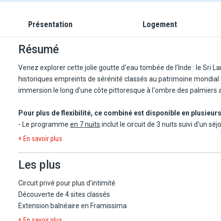
Présentation
Logement
Résumé
Venez explorer cette jolie goutte d'eau tombée de l'Inde : le Sri L
historiques empreints de sérénité classés au patrimoine mondial et
immersion le long d'une côte pittoresque à l'ombre des palmiers 
Pour plus de flexibilité, ce combiné est disponible en plusieur
- Le programme
en 7 nuits
inclut le circuit de 3 nuits suivi d'un s
- Le programme
en 9 nuits
inclut le circuit de 3 nuits suivi d'un s
+ En savoir plus
- Le programme
en 10 nuits
- Le programme
en 12 nuits
Les plus
Circuit privé pour plus d'intimité
Découverte de 4 sites classés
Extension balnéaire en Framissima
+ En savoir plus