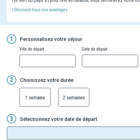
l'or vert du pays. Et pour finir en beauté, vous terminerez votre
+ Découvrir tous nos avantages
Pour plus de flexibilité, ce combiné est disponible en plusieurs dur
- Le programme
en 7 nuits
inclut le circuit de 3 nuits suivi d'un 
- Le programme
en 9 nuits
inclut le circuit de 3 nuits suivi d'un 
- Le programme
en 10 nuits
inclut le circuit de 3 nuits suivi d'un
1
Personnalisez votre séjour
- Le programme
en 12 nuits
inclut le circuit de 3 nuits suivi d'un
Ville de départ
Date de départ
2
Choisissez votre durée
1 semaine
2 semaines
3
Sélectionnez votre date de départ