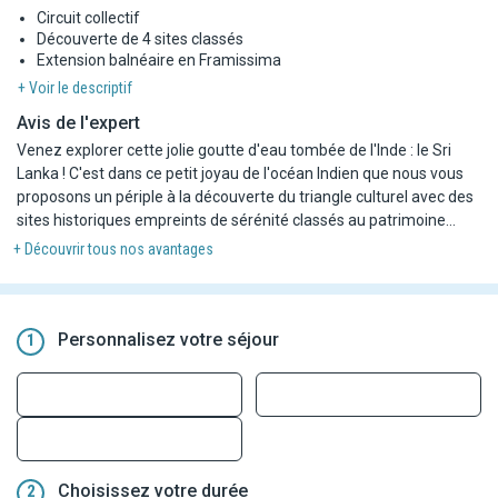
Circuit collectif
Découverte de 4 sites classés
Extension balnéaire en Framissima
+ Voir le descriptif
Avis de l'expert
Venez explorer cette jolie goutte d'eau tombée de l'Inde : le Sri
Lanka ! C'est dans ce petit joyau de l'océan Indien que nous vous
proposons un périple à la découverte du triangle culturel avec des
sites historiques empreints de sérénité classés au patrimoine
mondial et des paysages authentiques entre rizières et
+ Découvrir tous nos avantages
plantations de thé, l'or vert du pays. Et pour finir en beauté, vous
terminerez votre immersion le long d'une côte pittoresque à
l'ombre des palmiers au Framissima Heritance Ahungalla !
Personnalisez votre séjour
1
Pour plus de flexibilité, ce combiné est disponible en plusieurs
durées :
- Le programme
en 7 nuits
inclut le circuit de 3 nuits suivi d'un
séjour de 4 nuits au Framissima Heritance Ahungalla.
- Le programme
en 9 nuits
inclut le circuit de 3 nuits suivi d'un
séjour de 6 nuits au Framissima Heritance Ahungalla.
Choisissez votre durée
2