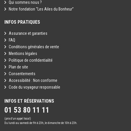
Qui sommes nous ?
majeure partie des côtes du Sri Lanka. Prenez conseil auprès de
Notre fondation “Les Ailes du Bonheur”
l'hôtel avant de vous baigner quelle que soit la période de l'année.
Saison des moussons (pluies) de mai à octobre sur la côte ouest
INFOS PRATIQUES
du Sri Lanka. Les courants et les pluies diluviennes peuvent
troubler la couleur de l'eau et ramener des débris sur la plage.
Assurance et garanties
Durant cette période, la baignade est interdite.
FAQ
- Les plages du Sri Lanka sont des plages publiques et sauvages.
Conditions générales de vente
Leur entretien ne dépend pas des hôtels. Présence de beach boys
Mentions légales
et de chiens errants.
Politique de confidentialité
- Le port de vêtement couvrant les genoux et les épaules est
Plan de site
obligatoire pour l'entrée dans les temples (à prévoir pour certaines
Consentements
excursions).
Accessibilité : Non conforme
Code du voyageur responsable
INFOS ET RÉSERVATIONS
01 53 80 11 11
(prix d’un appel local)
Du lundi au samedi de 9h à 23h, le dimanche de 10h à 23h.