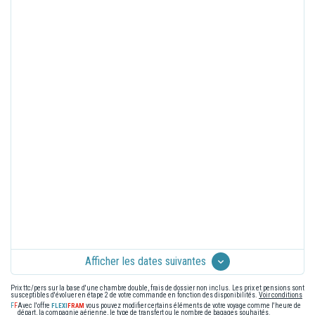
Afficher les dates suivantes
Prix ttc/pers sur la base d'une chambre double, frais de dossier non inclus. Les prix et pensions sont
susceptibles d'évoluer en étape 2 de votre commande en fonction des disponibilités.
Voir conditions
Avec l'offre
vous pouvez modifier certains éléments de votre voyage comme l'heure de
départ, la compagnie aérienne, le type de transfert ou le nombre de bagages souhaités.