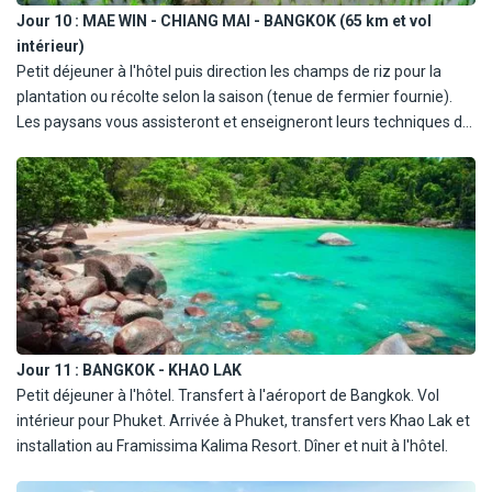
Jour 10 :
MAE WIN - CHIANG MAI - BANGKOK (65 km et vol
intérieur)
Petit déjeuner à l'hôtel puis direction les champs de riz pour la
plantation ou récolte selon la saison (tenue de fermier fournie).
Les paysans vous assisteront et enseigneront leurs techniques de
culture du riz. Déjeuner préparé par vos soins durant un cours de
cuisine. Dans l'après-midi, transfert vers l'aéroport de Chiang Mai
et envol pour Bangkok. A l'arrivée, transfert vers votre hôtel et
installation. Selon l'heure d'arrivée, temps libre et dîner libre.
Jour 11 :
BANGKOK - KHAO LAK
Petit déjeuner à l'hôtel. Transfert à l'aéroport de Bangkok. Vol
intérieur pour Phuket. Arrivée à Phuket, transfert vers Khao Lak et
installation au Framissima Kalima Resort. Dîner et nuit à l'hôtel.