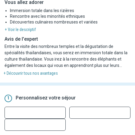
Vous allez adorer
Immersion totale dans les rizières
Rencontre avec les minorités ethniques
Découvertes culinaires nombreuses et variées
+ Voir le descriptif
Avis de l'expert
Entre la visite des nombreux temples et la dégustation de
spécialités thaïlandaises, vous serez en immersion totale dans la
culture thaïlandaise. Vous irez à la rencontre des éléphants et
également des locaux qui vous en apprendront plus sur leurs
traditions et leur mode de vie. Suite à votre circuit, vous vous
+ Découvrir tous nos avantages
reposerez durant 5 ou 7 nuits au Framissima Premium Kalima
Khao Lak. Sur place, vous profiterez des différentes animations
proposées par des animateurs internationaux de l'hôtel.
Personnalisez votre séjour
1