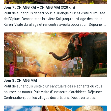
Jour 7 :
CHIANG RAI – CHIANG MAI (320 km)
Petit déjeuner puis départ pour le Triangle d'Or et visite du musée
de l'Opium. Descente de la rivière Kok jusqu'au village des tribus
Karen. Visite du village et rencontre avec la population. Déjeuner.
Route vers Chiang Mai, deuxième plus grande ville de Thaïlande.
Dîner et nuit à l'hôtel.
Jour 8 :
CHIANG MAI
Petit déjeuner puis visite d'un sanctuaire des éléphants où vous
pourrez les nourrir. Puis visite d'une serre d'orchidées. Déjeuner.
Continuation pour les villages des artisans. Découverte des
créations typiques de la région : sculpture sur bois, bijoux, soie,
pierres précieuses, soie, laque et ombrelles. Dîner libre. Nuit à