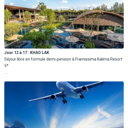
Jour 12 à 17 :
KHAO LAK
Séjour libre en formule demi-pension à Framissima Kalima Resort
5*
Suggestion de visites :
Lors de votre visite à Khao Lak, commencez par explorer le Parc
national de Khao Lak-Lam Ru. Ce magnifique parc offre des
sentiers de randonnée, des plages isolées et des cascades, parfait
pour les amoureux de la nature. La Plage de Nang Thong est
idéale pour se détendre avec son sable doré et ses eaux claires.
Ne manquez pas les Cascades de Ton Chong Fa, une série de
cascades pittoresques dans la jungle où vous pouvez vous