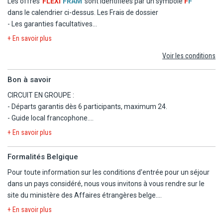
Les offres
FLEXI
FRAM
sont identifiées par un symbole
F
F
- Le transfert
dans le calendrier ci-dessus.
Les Frais de dossier
- Les garanties facultatives
- Les autres repas et les boissons
+ En savoir plus
- Les activités et excursions payantes
Voir les conditions
- Les dépenses d'ordre personnel
Bon à savoir
CIRCUIT EN GROUPE :
- Départs garantis dès 6 participants, maximum 24.
- Guide local francophone.
- Autocar climatisé (van si moins de 9 participants).
+ En savoir plus
- Pension complète du dîner du jour 2 au petit-déjeuner du jour 11
(sauf dîners des jours 8 et 10).
Formalités Belgique
- Pour des raisons techniques, le programme peut être modifié ou
Pour toute information sur les conditions d'entrée pour un séjour
inversé en gardant l'intégralité des visites prévues.
dans un pays considéré, nous vous invitons à vous rendre sur le
- Visite des temples : prévoir des vêtements couvrant
site du ministère des Affaires étrangères belge.
épaules/genoux.
https://diplomatie.belgium.be/fr/Services/voyager_a_letranger/con
- Prévoir des pourboires pour le guide et le chauffeur (environ 4
+ En savoir plus
euros/personne/jour).