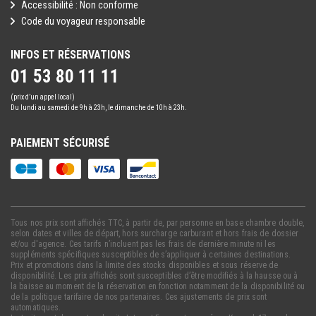
Accessibilité : Non conforme
Code du voyageur responsable
INFOS ET RÉSERVATIONS
01 53 80 11 11
(prix d’un appel local)
Du lundi au samedi de 9h à 23h, le dimanche de 10h à 23h.
PAIEMENT SÉCURISÉ
Tous nos prix sont affichés TTC, à partir de, par personne en base chambre double,
selon dates et villes de départ, hors surcharge carburant et hors frais de dossier
et/ou d'agence. Ces tarifs n’incluent pas les frais de dernière minute ni les
suppléments spécifiques susceptibles de s’appliquer à certaines destinations.
Prix et promotions dans la limite des stocks disponibles et sous réserve de
disponibilité. Les prix affichés sont susceptibles d’être modifiés à la hausse ou à
la baisse au moment de la réservation en fonction notamment de la disponibilité ou
de la politique tarifaire de nos partenaires. Ces ajustements de prix sont
automatiques.