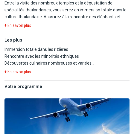
Entre la visite des nombreux temples et la dégustation de
spécialités thaïlandaises, vous serez en immersion totale dans la
culture thaïlandaise. Vous irez à la rencontre des éléphants et
également des locaux qui vous en apprendront plus sur leurs
+ En savoir plus
traditions et leur mode de vie. Suite à votre circuit, vous vous
reposerez durant 5 ou 7 nuits au Framissima Premium Kalima
Les plus
Khao Lak. Sur place, vous profiterez des différentes animations
Immersion totale dans les rizières
proposées par des animateurs internationaux de l'hôtel.
Rencontre avec les minorités ethniques
Découvertes culinaires nombreuses et variées
Extension balnéaire à Khao Lak
+ En savoir plus
Votre programme