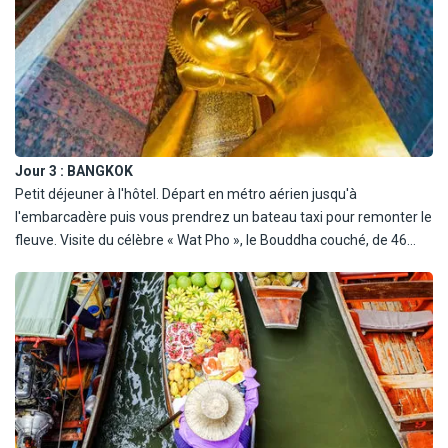
l'hôtel.
Jour 3 :
BANGKOK
Petit déjeuner à l'hôtel. Départ en métro aérien jusqu'à
l'embarcadère puis vous prendrez un bateau taxi pour remonter le
fleuve. Visite du célèbre « Wat Pho », le Bouddha couché, de 46
mètres de long. Continuation avec la découverte du quartier
historique de Rattanakosin. Ses ruelles sur le bord du fleuve vous
feront découvrir une vie presque cachée. Vous vous rendrez
ensuite au marché aux fleurs de Pak Khlong Talat. Déjeuner au
bord du fleuve. Balade sur les klongs, célèbres canaux de Bangkok.
Dîner découverte de street food. Retour à l'hôtel et nuit.