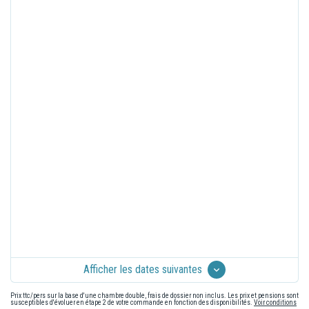
Afficher les dates suivantes
Prix ttc/pers sur la base d'une chambre double, frais de dossier non inclus. Les prix et pensions sont
susceptibles d'évoluer en étape 2 de votre commande en fonction des disponibilités.
Voir conditions