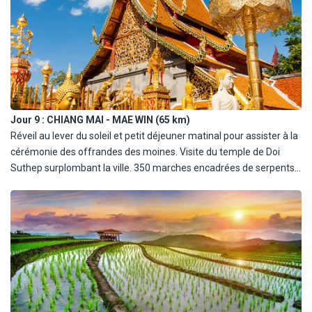
l'hôtel.
Jour 9 :
CHIANG MAI - MAE WIN (65 km)
Réveil au lever du soleil et petit déjeuner matinal pour assister à la
cérémonie des offrandes des moines. Visite du temple de Doi
Suthep surplombant la ville. 350 marches encadrées de serpents
et de dragons géants sont à monter pour y accéder. Visite de
Chiang Mai, ville comptant une centaine de temples dont
l'architecture a subi les influences Mons et Birmanes. Déjeuner.
Direction Mae Win. Vous accéderez à votre lodge en tracteur. Dîner
à l'hôtel accompagné d'un spectacle de danses traditionnelles.