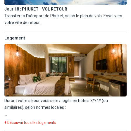
baigner. Visitez le Mémorial du Tsunami, un site poignant
Jour 18 :
PHUKET - VOL RETOUR
commémorant les victimes du tsunami de 2004, avec des
Transfert à l'aéroport de Phuket, selon le plan de vols. Envol vers
expositions informatives. Enfin, explorez le Marché de Bang Niang
votre ville de retour.
pour découvrir des produits frais, des souvenirs artisanaux et
déguster de la cuisine de rue locale. Ces sites vous permettront de
découvrir la diversité et la beauté de Khao Lak.
Logement
Durant votre séjour vous serez logés en hôtels 3*/4* (ou
similaires), selon normes locales :
BANGKOK : Four Wings 4*
+ Découvrir tous les logements
AYUTHAYA : Classic Kameo 4*