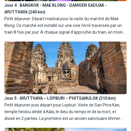
Jour 4 :
BANGKOK - MAE KLONG - DAMOEN SADUAK -
AYUTTHAYA (240 km)
Petit déjeuner. Départ matinal pour la visite du marché de Mae
Klong. Ce marché est installé sur une voie ferré traversée par un
train 8 fois par jour. A chaque signal d'approche du train, en moins
de 2 minutes les voies se vident alors qu'elles étaient quelques
secondes au préalable bondées de monde. Continuation pour le
marché flottant de Damnoen Saduak. Arrêt en cours de route
dans une sucrerie artisanale de fleur de coco. Départ à bord de
pirogues vers le marché le plus coloré de Thaïlande. Immersion
dans une atmosphère vivante et chaleureuse garantie.
Continuation vers Ayutthaya. Déjeuner. Découverte de l'ancienne
capitale des rois du Siam. Visite des ruines d'Ayutthaya avec ses
principaux monuments : les temples Wat Yai Chai Mongkon et Wat
Jour 5 :
AYUTTHAYA – LOPBURI – PHITSANULOK (310 km)
Mongkon Bophit. Dîner en ville et nuit à l'hôtel.
Petit déjeuner puis départ pour Lopburi. Visite de San Phra Kan,
temple hindou dédié à Kala, le dieu du temps et de la mort, et
À noter : Wat Mongkon Bophit est actuellement en rénovation,
divisé en 2 parties. La première est un ancien sanctuaire khmer
avec des travaux prévus jusqu'à fin juin 2026. Si des travaux sont
qui, partiellement détruit et envahi par les animaux, fait penser à
toujours en cours lors de votre visite, la découverte du temple sera