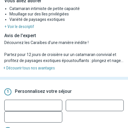
Vous allez adorer
Catamaran intimiste de petite capacité
Mouillage sur des îles privilégiées
Variété de paysages exotiques
+ Voir le descriptif
Avis de l'expert
Découvrez les Caraïbes d'une manière inédite !
Partez pour 12 jours de croisière sur un catamaran convivial et
profitez de paysages exotiques époustouflants : plongez et nagez
dans des eaux cristallines avec une multitude de poissons
+ Découvrir tous nos avantages
multicolores et la vue sur des coraux exceptionnels, visitez des îles
paradisiaques et goutez aux spécialités locales.
Poursuivez avec 4 nuits à l'hôtel Karibea Sainte-Luce 3*.
Personnalisez votre séjour
1