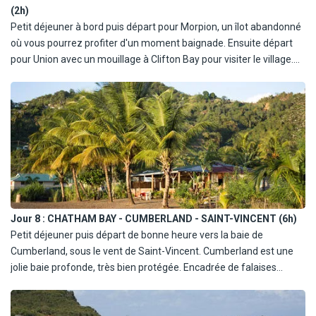
(2h)
apéritif, dégustation de langouste (du 1/9 au 30/4) ou du
Petit déjeuner à bord puis départ pour Morpion, un îlot abandonné
lambi/poisson/poulet (du 1/5 au 31/8).
où vous pourrez profiter d'un moment baignade. Ensuite départ
pour Union avec un mouillage à Clifton Bay pour visiter le village.
Retour à bord et départ pour Chatham Bay. Déjeuner à bord
devant une grande plage. Moment libre pour snorkeling, paddle,
baignade ou promenade sur la plage. Dîner et nuit à bord.
Jour 8 :
CHATHAM BAY - CUMBERLAND - SAINT-VINCENT (6h)
Petit déjeuner puis départ de bonne heure vers la baie de
Cumberland, sous le vent de Saint-Vincent. Cumberland est une
jolie baie profonde, très bien protégée. Encadrée de falaises
couvertes de jungle, c'est un mouillage populaire pour les
amateurs d'aventure. Déjeuner à bord puis visite aquatique de la
baie : snorkeling, paddle. Dîner et nuit à bord.