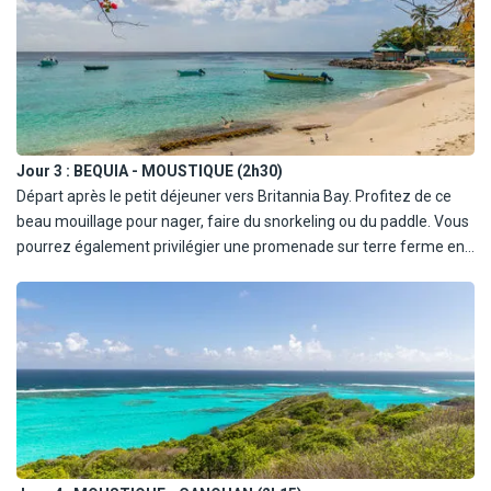
En option : découverte de l'île en taxi local, environ 2h30.
Jour 3 :
BEQUIA - MOUSTIQUE (2h30)
Départ après le petit déjeuner vers Britannia Bay. Profitez de ce
beau mouillage pour nager, faire du snorkeling ou du paddle. Vous
pourrez également privilégier une promenade sur terre ferme en
vous promenant dans le cœur de l'île ou le long des plages de
sable blanc ou en sirotant un cocktail au fameux Basil's Bar les
pieds dans l'eau. Déjeuner, dîner et nuit à bord.