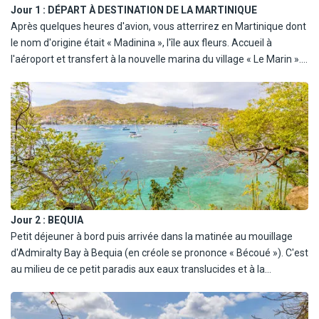
Jour 1 :
DÉPART À DESTINATION DE LA MARTINIQUE
Après quelques heures d'avion, vous atterrirez en Martinique dont
le nom d'origine était « Madinina », l'île aux fleurs. Accueil à
l'aéroport et transfert à la nouvelle marina du village « Le Marin ».
C'est le plus important port de plaisance des petites Antilles.
Arrivée à bord, présentation de votre équipage, skipper et marin
cuisinier(ère), et installation dans votre cabine. Ensuite, le
capitaine vous donnera toutes les informations sur la croisière
avec un cocktail de bienvenue puis apéritif dinatoire.
Embarquement à 18h, navigation jusqu'à Bequia en longeant
successivement les côtes de Sainte-Lucie et de Saint-Vincent
(13h).
Jour 2 :
BEQUIA
Petit déjeuner à bord puis arrivée dans la matinée au mouillage
d'Admiralty Bay à Bequia (en créole se prononce « Bécoué »). C'est
au milieu de ce petit paradis aux eaux translucides et à la
végétation exotique que vous prendrez votre premier bain. Votre
capitaine effectuera les formalités d'entrée dans les Grenadines.
Déjeuner, dîner et nuit à bord.