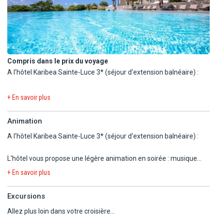
fruits, soda, Punch blanc ou vieux, Martini, Punch coco) + 1/2 eau +
Sainte-Luce, Le Diamant… (tarifs et horaires à consulter sur place).
1/4 vin + café ou thé.
Compris dans le prix du voyage
A l'hôtel Karibea Sainte-Luce 3* (séjour d'extension balnéaire) :
- 3 piscines d'eau douce aménagées de transats et parasols, dont
+ En savoir plus
1 principale de 300 m² et 1 à débordement, ouvertes de 09h à 20h.
- Complexe bordé par 2 plages naturelles de sable blanc.
Animation
- Court de tennis
A l'hôtel Karibea Sainte-Luce 3* (séjour d'extension balnéaire) :
- Ping-pong.
- Pétanque.
L'hôtel vous propose une légère animation en soirée : musique
- A disposition : jeux, masques et tubas.
live, karaoké, mini marché… (programme à consulter sur place).
+ En savoir plus
En option payante
A l'hôtel Karibea Sainte-Luce 3* (séjour d'extension balnéaire) :
Excursions
- Massages.
Allez plus loin dans votre croisière...