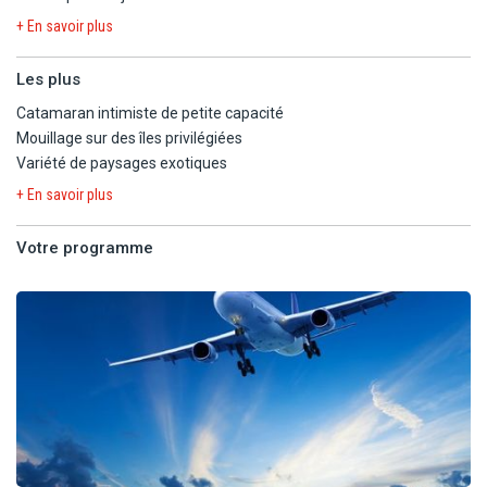
profitez de paysages exotiques époustouflants : plongez et nagez
+ En savoir plus
dans des eaux cristallines avec une multitude de poissons
multicolores et la vue sur des coraux exceptionnels, visitez des îles
Les plus
paradisiaques et goutez aux spécialités locales.
Catamaran intimiste de petite capacité
Mouillage sur des îles privilégiées
Poursuivez avec 4 nuits à l'hôtel Karibea Sainte-Luce 3*.
Variété de paysages exotiques
+ En savoir plus
Votre programme