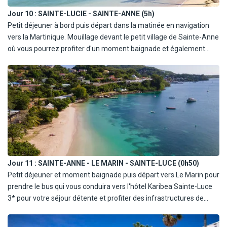
et des cascades au beau milieu de la forêt tropicale. Visite d'un
Jour 10 :
SAINTE-LUCIE - SAINTE-ANNE (5h)
jardin botanique avec ses variétés de fleurs et de plantes
Petit déjeuner à bord puis départ dans la matinée en navigation
exotiques tout aussi surprenantes les unes que les autres. Environ
vers la Martinique. Mouillage devant le petit village de Sainte-Anne
3h30.
où vous pourrez profiter d'un moment baignade et également
faire vos dernières emplettes de cadeaux, épices, rhum etc…
Déjeuner, dîner et nuit à bord.
Jour 11 :
SAINTE-ANNE - LE MARIN - SAINTE-LUCE (0h50)
Petit déjeuner et moment baignade puis départ vers Le Marin pour
prendre le bus qui vous conduira vers l'hôtel Karibea Sainte-Luce
3* pour votre séjour détente et profiter des infrastructures de
l'hôtel et de la plage en formule demi-pension (+ boissons jus de
fruits, sodas, punch blanc ou vieux, Martini, punch coco+ 1/2L