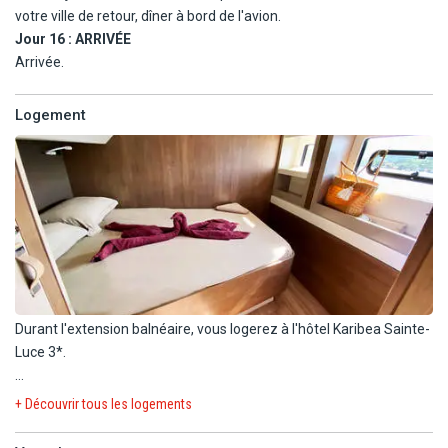
votre ville de retour, dîner à bord de l'avion.
Jour 16 :
ARRIVÉE
Arrivée.
Logement
Durant l'extension balnéaire, vous logerez à l'hôtel Karibea Sainte-
Luce 3*.
Complexe de 284 logements répartis en :
+ Découvrir tous les logements
92 chambres et 11 suites dans l'espace AMANDIERS, 106
chambres dans l'espace AMYRIS et 75 appartements dans la