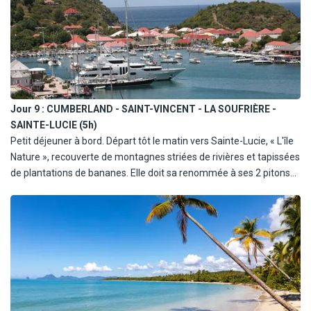
En option l'après-midi : baladez-vous dans les terres en minibus
avec chauffeur-guide et découvrez des villages typiques sur une
route panoramique le long de la côte des Caraïbes. Pause
baignade sous une cascade d'eau fraîche après une traversée sur
un pont suspendu « très local ».
Jour 9 :
CUMBERLAND - SAINT-VINCENT - LA SOUFRIÈRE -
SAINTE-LUCIE (5h)
Petit déjeuner à bord. Départ tôt le matin vers Sainte-Lucie, « L'île
Nature », recouverte de montagnes striées de rivières et tapissées
de plantations de bananes. Elle doit sa renommée à ses 2 pitons
jumeaux tombant à pic dans la mer (inscrits au patrimoine
mondial de l'UNESCO) et son volcan. Après les dégradés de bleu
des Grenadines, plongez-vous dans des dégradés de vert à
Sainte-Lucie. Arrivée à la Soufrière, baignade au milieu de la
réserve naturelle sous-marine. Déjeuner, dîner et nuit à bord.
En option en début d'après-midi : excursion en taxi avec un guide
pour découvrir le fameux volcan de la Soufrière qui est toujours en
activité. Profitez des sources chaudes, des bains de boue naturelle