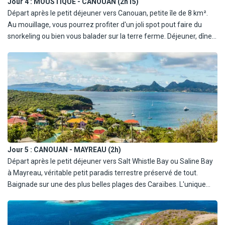
Jour 4 :
MOUSTIQUE - CANOUAN (2h15)
Départ après le petit déjeuner vers Canouan, petite île de 8 km².
Au mouillage, vous pourrez profiter d'un joli spot pout faire du
snorkeling ou bien vous balader sur la terre ferme. Déjeuner, dîner
et nuit à bord.
Jour 5 :
CANOUAN - MAYREAU (2h)
Départ après le petit déjeuner vers Salt Whistle Bay ou Saline Bay
à Mayreau, véritable petit paradis terrestre préservé de tout.
Baignade sur une des plus belles plages des Caraïbes. L'unique
petit village, accessible en moins d'une heure à pied depuis la
plage de Salt Whistle Bay, vaut le détour pour ses cases, bars et
restaurants en bois colorés. Sa petite église en pierre érigée au