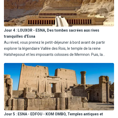
dîner et nuit à bord.
NB : En fonction des impératifs du programme de visites à Louxor,
la réservation d'un vol matinal peut être nécessaire, pouvant
occasionner un départ de l'hôtel à des horaires très matinaux
Jour 4 :
LOUXOR - ESNA, Des tombes sacrées aux rives
(éventuellement vers 3h00).
tranquilles d'Esna
Au réveil, vous prenez le petit-déjeuner à bord avant de partir
explorer la légendaire Vallée des Rois, le temple de la reine
Hatshepsout et les imposants colosses de Memnon. Puis, la
Dahabeya lève l'ancre et commence sa navigation vers Esna,
glissant paisiblement sur les eaux du Nil. Vous profitez du
déjeuner, du dîner et d'une nuit sereine à bord.
Jour 5 :
ESNA - EDFOU - KOM OMBO, Temples antiques et