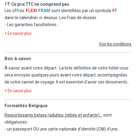
- La formule Repas
F
F
Ce prix TTC ne comprend pas
- Les taxes d'aéroport et de solidarité
Les offres
FLEXI
FRAM
sont identifiées par un symbole
F
F
- Le transfert
dans le calendrier ci-dessus.
Les Frais de dossier
- Les garanties facultatives
- Les autres repas et les boissons
+ En savoir plus
- Les activités et excursions payantes
Voir les conditions
- Les dépenses d'ordre personnel
Bon à savoir
À savoir avant votre départ : La liste définitive de votre hôtel vous
sera envoyée quelques jours avant votre départ, accompagnées
de votre carnet de voyage. Il est essentiel d'avoir ces documents
en main dès votre arrivée afin de garantir le bon déroulement de
+ En savoir plus
votre séjour.
Formalités Belgique
Les départs sont garantis, vous n'aurez donc pas à vous soucier de
Ressortissants belges (adultes, bébés et enfants) :
, sont
modifications de dernière minute. L'ordre des visites pourra être
obligatoires :
ajusté en fonction des horaires de vol, des conditions
- un passeport OU une carte nationale d'identité (CNI) d'une
météorologiques ou de facteurs externes comme l'écluse d'Esna,