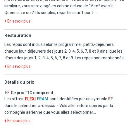
similaire, vous serez logé en cabine deluxe de 16 m² avec lit
Ces hébergements vous garantissent un séjour mémorable,
Queen size ou 2 lits simples, réparties sur 1 pont.
alliant confort et immersion dans des paysages époustouflants. Il
+ En savoir plus
est également possible d'être logé dans des établissements
Chaque cabine dispose d'un balcon à la française (une porte
similaires à ceux proposés, tout en bénéficiant du même niveau
coulissante en verre s'ouvre sur une balustrade, mais vous ne
Restauration
de confort et de qualité. Nous nous assurons de sélectionner des
pouvez pas sortir), d'une salle de bain privative avec douche et
hôtels qui respectent les critères de charme, d'authenticité et de
Les repas sont inclus selon le programme : petits-déjeuners
sèche-cheveux, d'une TV LCD et système de son (disponible
qualité, pour vous offrir une expérience unique et inoubliable.
chaque jour, déjeuners des jours 2, 3, 4, 5, 6, 7, 8 et 9 ainsi que les
uniquement à quai). d'une climatisation à réglage individuel, pour
dîners des jours 1, 2, 3, 4, 5, 6, 7, 8 et 9. Les repas non mentionnés
ajuster l'ambiance selon vos préférences, ainsi que d'un téléphone
sont libres et à la charge des voyageurs.
interne, d'un mini réfrigérateur pour garder vos boissons au frais,
+ En savoir plus
et d'un coffre-fort, idéal pour mettre vos effets personnels en
toute sécurité.
Détails du prix
F
F
Ce prix TTC comprend
La capacité maximale de chaque cabine est de 2 adultes.
Les offres
FLEXI
FRAM
sont identifiées par un symbole
F
F
dans le calendrier ci-dessus.
- Vols aller retour opérés par la
compagnie aérienne que vous allez sélectionner
- Logement en chambre double standard dans les hôtels
+ En savoir plus
mentionnés ou similaires