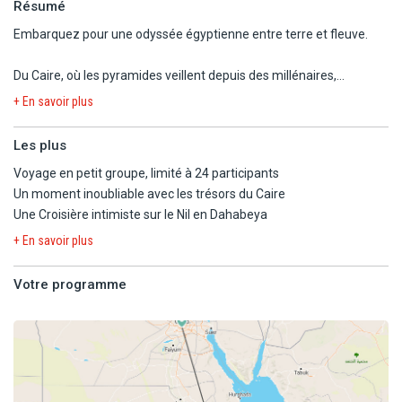
Résumé
Embarquez pour une odyssée égyptienne entre terre et fleuve.
Du Caire, où les pyramides veillent depuis des millénaires,
jusqu'aux rives sacrées du Nil, vous plongez au cœur de l'histoire
+ En savoir plus
pharaonique. À bord d'une élégante Dahabeya, le temps s'étire
doucement entre visites mythiques — Vallée des Rois, temples
Les plus
d'Edfou, Kom Ombo, Philae — et navigation paisible. Chaque
Voyage en petit groupe, limité à 24 participants
escale dévoile un pan de légende, chaque coucher de soleil un
Un moment inoubliable avec les trésors du Caire
moment suspendu.
Une Croisière intimiste sur le Nil en Dahabeya
Un voyage inoubliable entre mystère, splendeur et sérénité.
+ En savoir plus
Votre programme