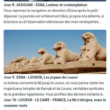
Jour 8 :
ASSOUAN - ESNA, Lenteur et contemplation
Vous reprenez la navigation en direction d'Esna après le petit-
déjeuner. La journée est entièrement libre, propice à la détente, à
la lecture ou à l'observation silencieuse des rives verdoyantes.
Déjeuner, dîner et nuit à bord.
Jour 9 :
ESNA - LOUXOR, Les joyaux de Louxor
Le bateau remonte le Nil jusqu'à Louxor, où vous partez visiter les
majestueux temples de Karnak et de Louxor, véritables symboles
de la grandeur égyptienne. Vous profitez des derniers instants à
bord pour savourer un dernier dîner bercé par les lumières du
Jour 10 :
LOUXOR - LE CAIRE - FRANCE, Le Nil s'éloigne, mais le
crépuscule.
souvenir reste