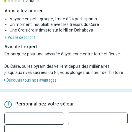
Tranquille
Vous allez adorer
Voyage en petit groupe, limité à 24 participants
Un moment inoubliable avec les trésors du Caire
Une Croisière intimiste sur le Nil en Dahabeya
+ Voir le descriptif
Avis de l'expert
Embarquez pour une odyssée égyptienne entre terre et fleuve.
Du Caire, où les pyramides veillent depuis des millénaires,
jusqu'aux rives sacrées du Nil, vous plongez au cœur de l'histoire
pharaonique. À bord d'une élégante Dahabeya, le temps s'étire
+ Découvrir tous nos avantages
doucement entre visites mythiques — Vallée des Rois, temples
d'Edfou, Kom Ombo, Philae — et navigation paisible. Chaque
escale dévoile un pan de légende, chaque coucher de soleil un
moment suspendu.
Personnalisez votre séjour
1
Un voyage inoubliable entre mystère, splendeur et sérénité.