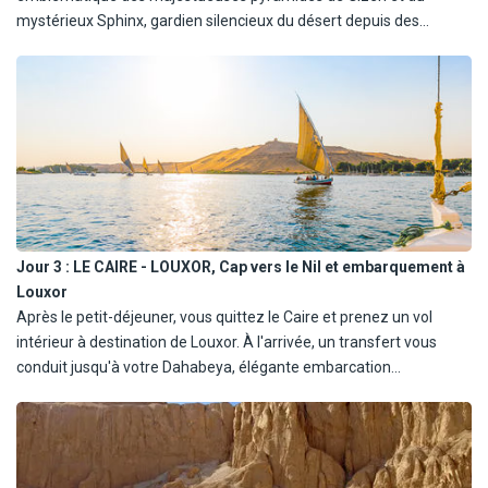
mystérieux Sphinx, gardien silencieux du désert depuis des
millénaires. Vous déjeunez ensuite dans un restaurant local, avant
de poursuivre votre découverte avec l'incontournable Grand
Musée Égyptien, écrin moderne des trésors antiques. En soirée,
une visite optionnelle vous mène dans l'animation du vieux Caire,
entre les ruelles du bazar de Khan El Khalili et l'architecture
historique de la rue El Muezz (35€). Vous regagnez votre hôtel
pour le dîner et une seconde nuit dans la ville aux mille minarets.
Jour 3 :
LE CAIRE - LOUXOR, Cap vers le Nil et embarquement à
Louxor
Après le petit-déjeuner, vous quittez le Caire et prenez un vol
intérieur à destination de Louxor. À l'arrivée, un transfert vous
conduit jusqu'à votre Dahabeya, élégante embarcation
traditionnelle, où vous prenez possession de votre cabine. Le reste
de la journée est libre pour vous imprégner de l'ambiance fluviale.
En option, vous pouvez assister au spectacle Son et Lumière au
temple de Karnak, une expérience envoûtante (50€). Déjeuner,