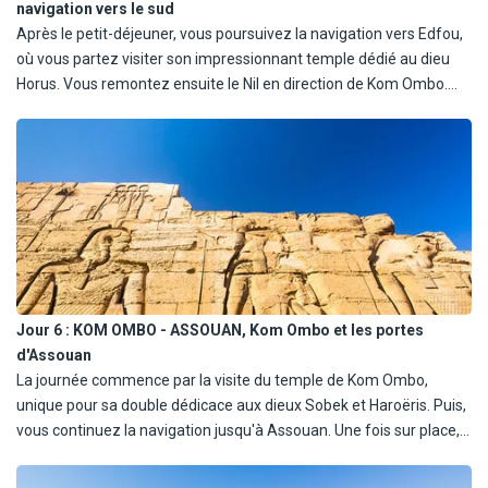
navigation vers le sud
Après le petit-déjeuner, vous poursuivez la navigation vers Edfou,
où vous partez visiter son impressionnant temple dédié au dieu
Horus. Vous remontez ensuite le Nil en direction de Kom Ombo.
Les repas sont servis à bord, et la soirée se déroule en toute
tranquillité sur le fleuve.
Jour 6 :
KOM OMBO - ASSOUAN, Kom Ombo et les portes
d'Assouan
La journée commence par la visite du temple de Kom Ombo,
unique pour sa double dédicace aux dieux Sobek et Haroëris. Puis,
vous continuez la navigation jusqu'à Assouan. Une fois sur place,
vous partez découvrir le Haut Barrage et le gracieux temple de
Philae, joyau dédié à la déesse Isis. Déjeuner, dîner et nuit à bord.