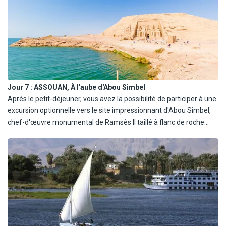
Jour 7 :
ASSOUAN, À l'aube d'Abou Simbel
Après le petit-déjeuner, vous avez la possibilité de participer à une
excursion optionnelle vers le site impressionnant d'Abou Simbel,
chef-d'œuvre monumental de Ramsès II taillé à flanc de roche
(120€, à réserver et à régler sur place). Dans l'après-midi, vous
embarquez pour une paisible promenade en felouque sur le Nil, un
moment suspendu entre ciel et eau. Les repas sont servis à bord,
et la soirée se prolonge doucement sur les flots.