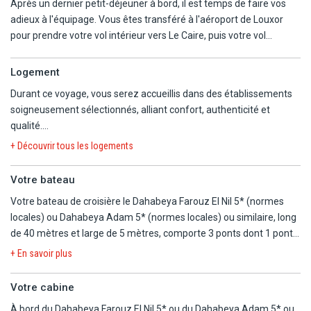
Après un dernier petit-déjeuner à bord, il est temps de faire vos
adieux à l'équipage. Vous êtes transféré à l'aéroport de Louxor
pour prendre votre vol intérieur vers Le Caire, puis votre vol
international de retour, le cœur chargé d'images éternelles et
d'émotions profondes.
Logement
Durant ce voyage, vous serez accueillis dans des établissements
soigneusement sélectionnés, alliant confort, authenticité et
qualité.
+ Découvrir tous les logements
LE CAIRE : Baron Cairo, un ancien palace de style néo-hindou
construit en 1911 par le baron belge Empain. Situé à Héliopolis, il
Votre bateau
est célèbre pour son architecture unique et ses légendes
Votre bateau de croisière le Dahabeya Farouz El Nil 5* (normes
mystérieuses.
locales) ou Dahabeya Adam 5* (normes locales) ou similaire, long
de 40 mètres et large de 5 mètres, comporte 3 ponts dont 1 pont
SUR LE NIL : Dahabeya Farouz El Nil 5* ou Dahabeya Adam 5*,
solarium. Il possède également 6 cabines d'une superficie de 16
incarnation moderne et luxueuse du dahabeya traditionnel. Alliant
+ En savoir plus
m².
confort contemporain, service attentionné et ambiance historique,
Il n'y a pas de possibilités de cabines communicantes.
il offre une croisière intime et mémorable pour explorer la Haute-
Votre cabine
Égypte autrement.
À bord du Dahabeya Farouz El Nil 5* ou du Dahabeya Adam 5* ou