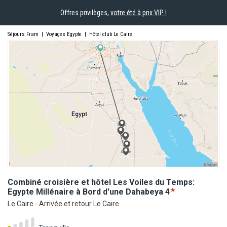
Offres privilèges,
votre été à prix VIP !
Séjours Fram
|
Voyages Egypte
|
Hôtel club Le Caire
Combiné croisière et hôtel Les Voiles du Temps:
Egypte Millénaire à Bord d'une
Dahabeya
4
Le Caire - Arrivée et retour Le Caire