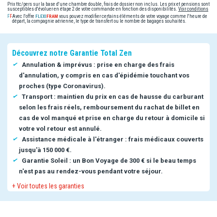
Prix ttc/pers sur la base d'une chambre double, frais de dossier non inclus. Les prix et pensions sont
susceptibles d'évoluer en étape 2 de votre commande en fonction des disponibilités.
Voir conditions
Avec l'offre
vous pouvez modifier certains éléments de votre voyage comme l'heure de
départ, la compagnie aérienne, le type de transfert ou le nombre de bagages souhaités.
Découvrez notre Garantie Total Zen
Annulation & imprévus : prise en charge des frais
d'annulation, y compris en cas d'épidémie touchant vos
proches (type Coronavirus).
Transport : maintien du prix en cas de hausse du carburant
selon les frais réels, remboursement du rachat de billet en
cas de vol manqué et prise en charge du retour à domicile si
votre vol retour est annulé.
Assistance médicale à l'étranger : frais médicaux couverts
jusqu'à 150 000 €.
Garantie Soleil : un Bon Voyage de 300 € si le beau temps
n'est pas au rendez-vous pendant votre séjour.
+ Voir toutes les garanties