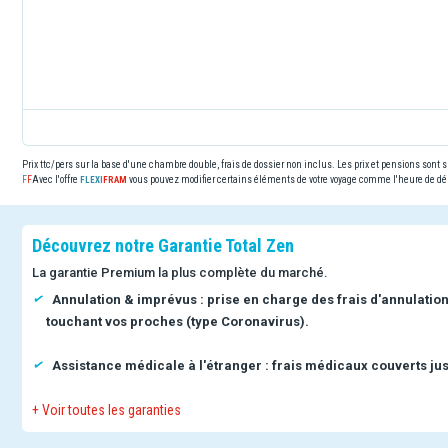
Prix ttc/pers sur la base d'une chambre double, frais de dossier non inclus. Les prix et pensions sont
Avec l'offre
vous pouvez modifier certains éléments de votre voyage comme l'heure de dép
Découvrez notre Garantie Total Zen
La garantie Premium la plus complète du marché.
Annulation & imprévus : prise en charge des frais d'annulatio
touchant vos proches (type Coronavirus).
Assistance médicale à l'étranger : frais médicaux couverts jus
+ Voir toutes les garanties