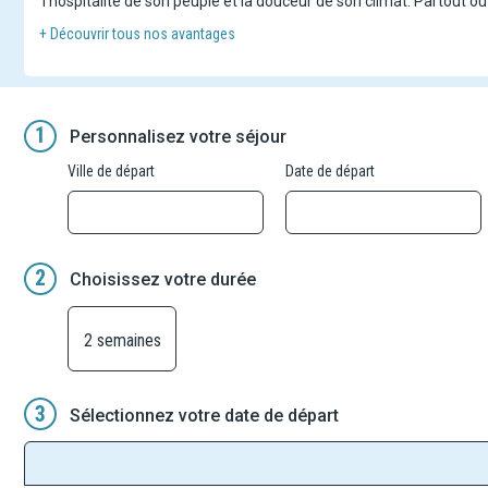
l'hospitalité de son peuple et la douceur de son climat. Partout où 
traditionnelle "teranga" (le mot wolof pour "hospitalité"). Contem
+ Découvrir tous nos avantages
logeant dans un bivouac authentique, niché aux creux des dunes p
désert. Ce circuit vous permettra de découvrir également la faune l
national des Oiseaux du Djoudj, tout en profitant de moments de f
découvrir toutes les richesses du Sénégal, profitez de votre séjo
1
Personnalisez votre séjour
un accueil chaleureux au cœur d'un environnement calme et rep
Ville de départ
Date de départ
2
Choisissez votre durée
2 semaines
3
Sélectionnez votre date de départ