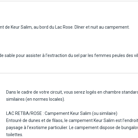
ment de Keur Salim, au bord du Lac Rose. Dîner et nuit au campement.
 de sable pour assister à l'extraction du sel par les femmes peules des v
z les habitants et visiterez des cases. C'est aussi, le point d'arrivée 
s possible, la visite peut être remplacée par une balade en 4x4 sur les du
e.
Dans le cadre de votre circuit, vous serez logés en chambre standa
s. Station de protection des tortues au Sénégal ! En 2001 s'est ouvert le
similaires (en normes locales).
al est dédié à ce grand savant français. C'est en 1995 que la SOPTOM s'
pèces différentes, dont 4 espèces marines, 5 espèces d'eau douce, et 2 
LAC RETBA/ROSE : Campement Keur Salim (ou similaire)
tortue emblématique de ce pays est le Centrochelys sulcata, ou tortue si
Entouré de dunes et de filaos, le campement Keur Salim est l'endroit i
éunions d'information et des formations pour les visites guidées. Mais l
paysage à l'exotisme particulier. Le campement dispose de bungalow
toilettes.