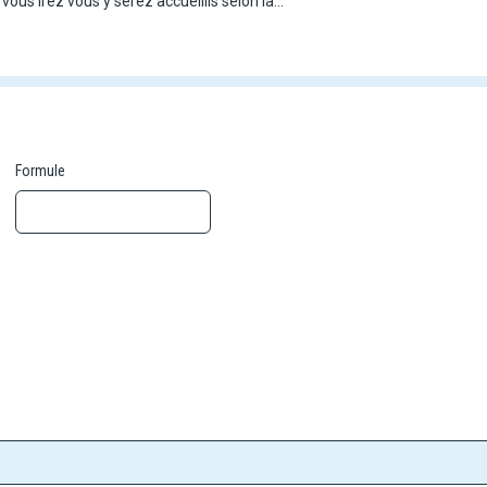
vous irez vous y serez accueillis selon la
plez le splendide panorama d'un ciel étoilé en
our profiter d'une expérience unique en plein
ocale : le Village des Tortues et le parc
arniente. Après ce circuit vous ayant fait
ur détente au
Framissima Palm Beach 4*
, avec
osant.
Formule