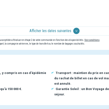
Afficher les dates suivantes
 susceptibles d'évoluer en étape 2 de votre commande en fonction des disponibilités.
Voir conditions
art, la compagnie aérienne, le type de transfert ou le nombre de bagages souhaités.
n, y compris en cas d'épidémie
Transport : maintien du prix en ca
du rachat de billet en cas de vol ma
est annulé.
qu'à 150 000 €.
Garantie Soleil : un Bon Voyage de
séjour.