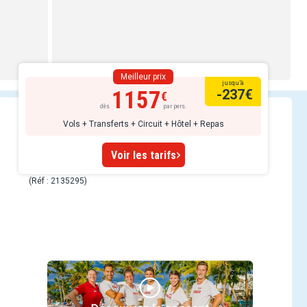
Meilleur prix
jusqu’à
1157
-237
€
dès
par pers.
Vols + Transferts + Circuit + Hôtel + Repas
Voir les tarifs
(Réf : 2135295)