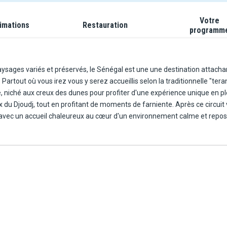
Votre
imations
Restauration
programm
s paysages variés et préservés, le Sénégal est une une destination atta
où vous irez vous y serez accueillis selon la traditionnelle "teranga" (le mot wolof
, niché aux creux des dunes pour profiter d'une expérience unique en pl
ux du Djoudj, tout en profitant de moments de farniente. Après ce circuit
 avec un accueil chaleureux au cœur d'un environnement calme et repos