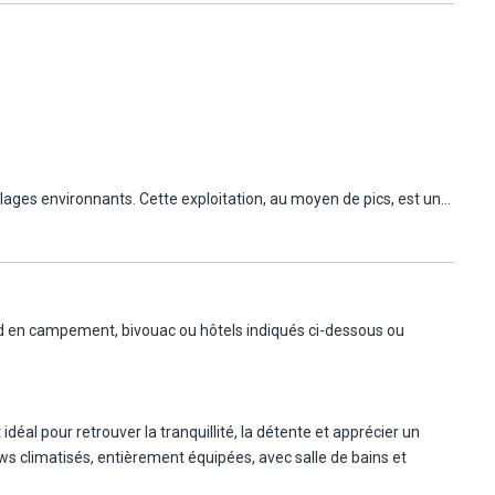
illages environnants. Cette exploitation, au moyen de pics, est une
du fameux « Rallye Paris-Dakar ».
nes et visite d'un village peul et ses maraîchers
rd en campement, bivouac ou hôtels indiqués ci-dessous ou
 Village des Tortues de Noflaye, à 35 km de Dakar, dans une forêt
est investie au Sénégal, avec des naturalistes de ce pays, afin
espèces terrestres. Toutes sont menacées. Certaines font l'objet
llonnée. Ce gros chélonien peut atteindre 100 kilos, et creuse des
déal pour retrouver la tranquillité, la détente et apprécier un
'essentiel reste le travail commun au sein d'une équipe passionnée
s climatisés, entièrement équipées, avec salle de bains et