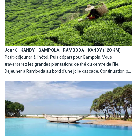
le temple. Puis, découvrez les bases de la religion avec le moine.
Route vers Kandy, ville classée au patrimoine de l'Unesco et visite
du temple de la Dent Sacrée qui abrite le trésor le plus prisé de Sri
Lanka : la relique d'une dent de bouddha enfermée dans un
reliquaire sacré. Finissez votre journée par la visite d'un centre
artisanal. Dîner et nuit à l'hôtel.
Jour 6 :
KANDY - GAMPOLA - RAMBODA - KANDY (120 KM)
Petit-déjeuner à l'hôtel. Puis départ pour Gampola. Vous
traverserez les grandes plantations de thé du centre de l'île.
Déjeuner à Ramboda au bord d'une jolie cascade. Continuation par
les petites routes de montagne et visite d'une plantation et
manufacture de thé où vous pourrez prendre part à une
dégustation. L'après-midi, retour à Kandy pour une découverte de
la ville, ancienne capitale du royaume de Kandy, construite autour
d'un lac. Ce lac artificiel, point d'attraction de la ville, fut créé en
1807 par Sri Wickrama Rajasinha, dernier monarque de Kandy.
Dîner et nuit à l'hôtel.