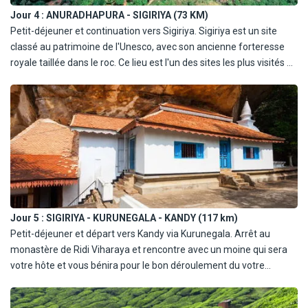
Jour 4 :
ANURADHAPURA - SIGIRIYA (73 KM)
Petit-déjeuner et continuation vers Sigiriya. Sigiriya est un site
classé au patrimoine de l'Unesco, avec son ancienne forteresse
royale taillée dans le roc. Ce lieu est l'un des sites les plus visités du
pays et célèbre pour ses fresques « Demoiselles de Sigiriya ».
Ascension du rocher du lion. Au sommet du rocher, vous
apercevrez un panorama à couper le souffle. Déjeuner dans un
restaurant local. Assister un spectacle de danse culturelle au
Habarana Cultural Centre. Dîner et nuit à l'hôtel.
En option et en supplément (77€/personne, à régler à l'inscription):
Safari Jeep 4x4 dans le parc national de Minneriya.
Jour 5 :
SIGIRIYA - KURUNEGALA - KANDY (117 km)
Petit-déjeuner et départ vers Kandy via Kurunegala. Arrêt au
monastère de Ridi Viharaya et rencontre avec un moine qui sera
votre hôte et vous bénira pour le bon déroulement du votre
voyage. Continuez avec une visite guidée du temple afin de vous
immerger dans son ambiance. Déjeuner local sur place offert par