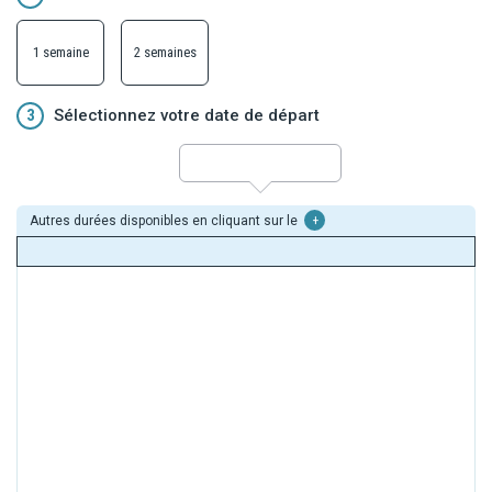
séjour de 5 nuits au Framissima Heritance Ahungalla.
- Le programme
en 12 nuits
inclut le circuit de 5 nuits suivi d'un
séjour de 7 nuits au Framissima Heritance Ahungalla.
1 semaine
2 semaines
3
Sélectionnez votre date de départ
Autres durées disponibles en cliquant sur le
+