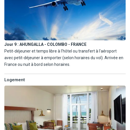
explorer le littoral de Colombo jusqu'à Galle et découvrir les
monuments bouddhistes, les gargotes, les jardins aux épices, les
villages de pêcheurs, les surfeurs et les plages dorées de la côte
ouest. Cette retraite tropicale est l'endroit idéal pour passer des
vacances authentiques au cœur d'une île baignée par l'océan
Indien. Evadez-vous et faites l'expérience d'une immersion
Jour 9 :
AHUNGALLA - COLOMBO - FRANCE
cinghalaise !
Petit-déjeuner et temps libre à l'hôtel ou transfert à l'aéroport
avec petit-déjeuner à emporter (selon horaires du vol). Arrivée en
France ou nuit à bord selon horaires.
Logement