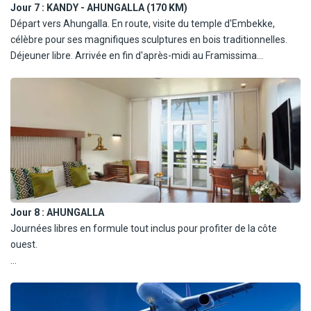
Jour 7 :
KANDY - AHUNGALLA (170 KM)
Départ vers Ahungalla. En route, visite du temple d'Embekke,
célèbre pour ses magnifiques sculptures en bois traditionnelles.
Déjeuner libre. Arrivée en fin d'après-midi au Framissima
Heritance Ahungalla pour votre séjour balnéaire. Dîner et nuit à
l'hôtel.
Jour 8 :
AHUNGALLA
Journées libres en formule tout inclus pour profiter de la côte
ouest.
L'hôtel Heritance Ahungalla vous accueille dans un cadre naturel
entre océan et végétation luxuriante. Idéal pour passer des
vacances relaxantes et dépaysantes où vous pourrez facilement