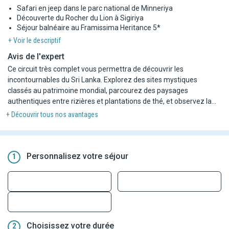
Safari en jeep dans le parc national de Minneriya
Découverte du Rocher du Lion à Sigiriya
Séjour balnéaire au Framissima Heritance 5*
+ Voir le descriptif
Avis de l'expert
Ce circuit très complet vous permettra de découvrir les
incontournables du Sri Lanka. Explorez des sites mystiques
classés au patrimoine mondial, parcourez des paysages
authentiques entre rizières et plantations de thé, et observez la
vie sauvage pendant un safari-photo en 4x4. Pour finir en beauté,
+ Découvrir tous nos avantages
vous terminerez votre immersion le long d'une côte pittoresque à
l'ombre des palmiers au Framissima Heritance Ahungalla 5* !
Pour plus de flexibilité, ce combiné est disponible en plusieurs
Personnalisez votre séjour
1
durées :
- Le programme
en 7 nuits
inclut le circuit de 5 nuits suivi d'un
séjour de 2 nuits au Framissima Heritance Ahungalla.
- Le programme
en 9 nuits
inclut le circuit de 5 nuits suivi d'un
séjour de 4 nuits au Framissima Heritance Ahungalla.
- Le programme
en 10 nuits
inclut le circuit de 5 nuits suivi d'un
Choisissez votre durée
2