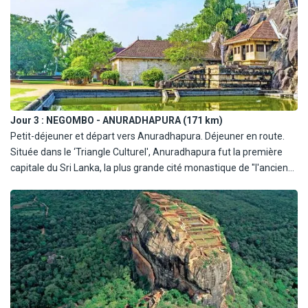
Jour 3 :
NEGOMBO - ANURADHAPURA (171 km)
Petit-déjeuner et départ vers Anuradhapura. Déjeuner en route.
Située dans le ‘Triangle Culturel', Anuradhapura fut la première
capitale du Sri Lanka, la plus grande cité monastique de "l'ancien
monde" et la capitale royale de plus de 100 rois. Vous y
découvrirez 2 de ses vestiges : le Jaya Sri Maha Bodhi, arbre sacré
dont l'histoire remonte à plus de 2200 ans et le temple bouddhiste
d'Isurumuniya qui servait de résidence à de très jeunes moines et
a abrité la fameuse relique de la dent de Bouddha pendant
quelque temps. Dîner et nuit à l'hôtel.