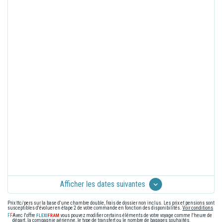
Afficher les dates suivantes
Prix ttc/pers sur la base d'une chambre double, frais de dossier non inclus. Les prix et pensions sont
susceptibles d'évoluer en étape 2 de votre commande en fonction des disponibilités.
Voir conditions
Avec l'offre
vous pouvez modifier certains éléments de votre voyage comme l'heure de
départ, la compagnie aérienne, le type de transfert ou le nombre de bagages souhaités.