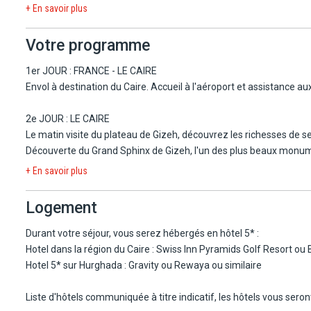
+ En savoir plus
Votre programme
1er JOUR : FRANCE - LE CAIRE
Envol à destination du Caire. Accueil à l'aéroport et assistance aux 
2e JOUR : LE CAIRE
Le matin visite du plateau de Gizeh, découvrez les richesses de s
Découverte du Grand Sphinx de Gizeh, l'un des plus beaux monuments
d'excursion : Nécropole de Saqqarah (avec déjeuner inclus, 80€) ou
+ En savoir plus
3e JOUR : LE CAIRE
Logement
Jusqu'au 31/10/26 :
Le matin, départ pour la visite du nouveau Grand musée Égyptien 
Durant votre séjour, vous serez hébergés en hôtel 5* :
d'antiquités égyptiennes, dont des objets découverts lors de fo
Hotel dans la région du Caire : Swiss Inn Pyramids Golf Resort ou Ba
expérience immersive, avec des expositions modernes et des techn
Hotel 5* sur Hurghada : Gravity ou Rewaya ou similaire
le GEM est destiné à devenir un centre mondial majeur pour l'étud
plein cœur du Caire islamique. Retour à l'hôtel vers 13h, en déjeuner
Liste d'hôtels communiquée à titre indicatif, les hôtels vous ser