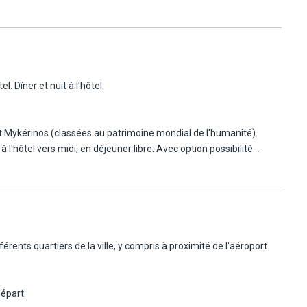
. Dîner et nuit à l'hôtel.
et Mykérinos (classées au patrimoine mondial de l'humanité).
'hôtel vers midi, en déjeuner libre. Avec option possibilité
es archéologiques du monde. Il abrite une vaste collection
ombe de Toutankhamon. Le musée est conçu pour offrir une
érents quartiers de la ville, y compris à proximité de l'aéroport.
re de l'Égypte ancienne de manière captivante. Inauguré en 2024,
hân el Khalili, le grand souk du Caire, mondialement connu. En
artier copte (avec déjeuner inclus, 60€). Dîner et nuit à l'hôtel.
départ.