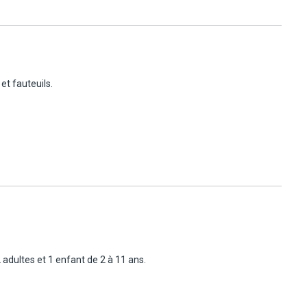
es archéologiques du monde. Il abrite une vaste collection
ombe de Toutankhamon. Le musée est conçu pour offrir une
re de l'Égypte ancienne de manière captivante. Inauguré en 2024,
r copte et la visite de la citadelle et de la mosquée Mohamed Ali.
et fauteuils.
à l'hôtel vers 13h, en déjeuner libre. Dîner et nuit à l'hôtel.
thé. Selon le jour et l'heure d'arrivée, vous verrez le grand
m Ombo, puis visite du temple. Dîner et nuit à bord, navigation
adultes et 1 enfant de 2 à 11 ans.