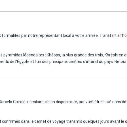
formalités par notre représentant local à votre arrivée. Transfert à l'hôtel
es pyramides légendaires : Khéops, la plus grande des trois, Khréphren 
 de l'Égypte et l'un des principaux centres d'intérêt du pays. Retour à l
 le site de Dahchour (avec déjeuner, 80€)Dîner et nuit à l'hôtel.
(GEM), situé près des pyramides de Gizeh, est l'un des plus grands musé
uilles récentes ainsi que des trésors inestimables, comme ceux de la t
rcelo Cairo ou similaire, selon disponibilité, pouvant être situé dans diff
ologies interactives qui permettent aux visiteurs de découvrir l'histoi
e et la préservation du patrimoine égyptien. Continuation vers le souk K
 libre. Avec option possibilité d'excursion : visite de la citadelle et du qu
ont confirmés dans le carnet de voyage transmis quelques jours avant le 