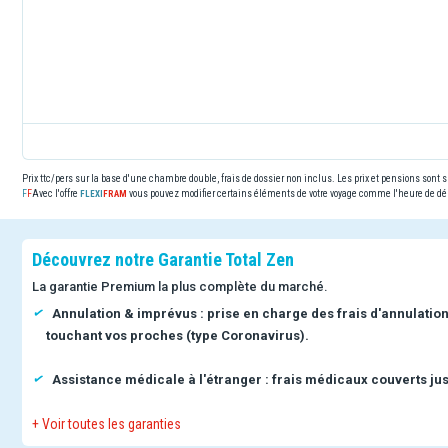
Prix ttc/pers sur la base d'une chambre double, frais de dossier non inclus. Les prix et pensions sont
Avec l'offre
vous pouvez modifier certains éléments de votre voyage comme l'heure de dép
Découvrez notre Garantie Total Zen
La garantie Premium la plus complète du marché.
Annulation & imprévus : prise en charge des frais d'annulatio
touchant vos proches (type Coronavirus).
Assistance médicale à l'étranger : frais médicaux couverts jus
+ Voir toutes les garanties