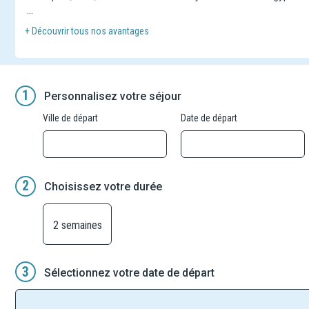
Partez à la rencontre des dieux et embarquez pour un voyage ho
+ Découvrir tous nos avantages
En raison de la grande popularité de la destination et la fréquent
de jour ou d'heure). Toutes les visites prévues au programme s
lors du franchissement des écluses, et peuvent donc se dérouler 
1
Personnalisez votre séjour
Voyager à bord d'un bateau peut entraîner quelques bruits ou od
ils offrent un cadre simple pour découvrir le Nil.
Ville de départ
Date de départ
2
Choisissez votre durée
2 semaines
3
Sélectionnez votre date de départ