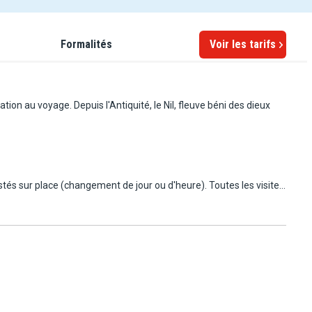
Formalités
Voir les tarifs
on au voyage. Depuis l'Antiquité, le Nil, fleuve béni des dieux
justés sur place (changement de jour ou d'heure). Toutes les visites
nchissement des écluses, et peuvent donc se dérouler de nuit
rmes locales égyptiennes ; ils offrent un cadre simple pour