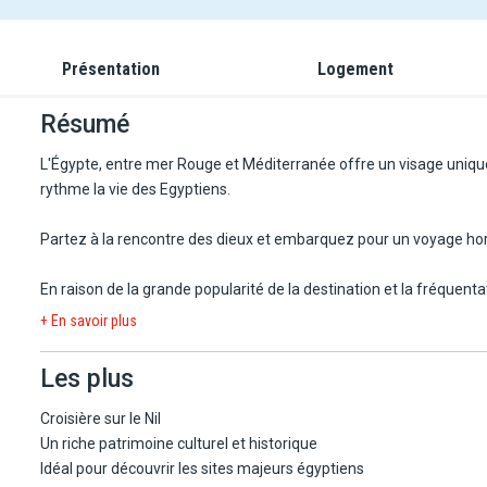
Présentation
Logement
Résumé
L'Égypte, entre mer Rouge et Méditerranée offre un visage unique d
rythme la vie des Egyptiens.
Partez à la rencontre des dieux et embarquez pour un voyage ho
En raison de la grande popularité de la destination et la fréquenta
prévues au programme sont toutefois assurées. Certaines naviga
+ En savoir plus
afin d'optimiser l'organisation du programme.
Voyager à bord d'un bateau peut entraîner quelques bruits ou ode
Les plus
découvrir le Nil.
Croisière sur le Nil
Un riche patrimoine culturel et historique
Idéal pour découvrir les sites majeurs égyptiens