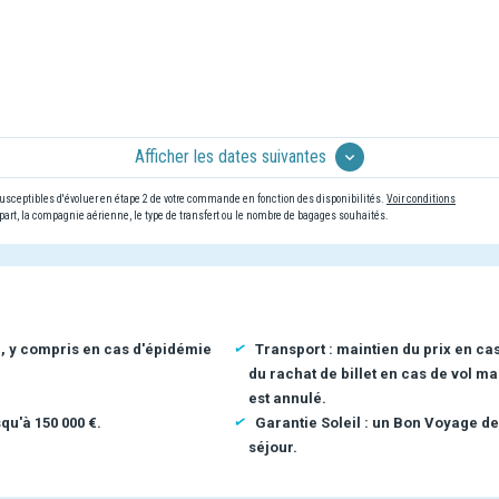
Afficher les dates suivantes
 susceptibles d'évoluer en étape 2 de votre commande en fonction des disponibilités.
Voir conditions
art, la compagnie aérienne, le type de transfert ou le nombre de bagages souhaités.
n, y compris en cas d'épidémie
Transport : maintien du prix en ca
du rachat de billet en cas de vol ma
est annulé.
qu'à 150 000 €.
Garantie Soleil : un Bon Voyage de
séjour.