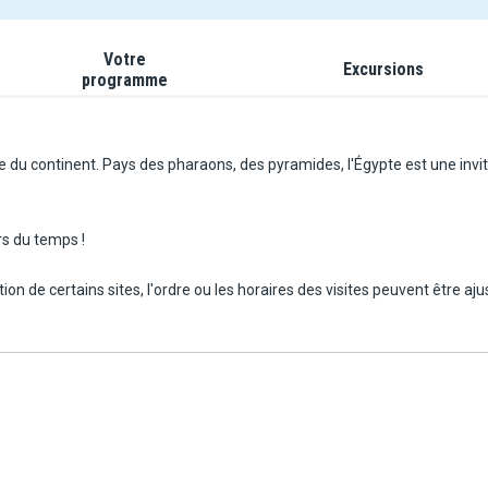
Votre
Excursions
programme
u continent. Pays des pharaons, des pyramides, l'Égypte est une invitati
rs du temps !
tion de certains sites, l'ordre ou les horaires des visites peuvent être a
tions peuvent être considérablement rallongées, notamment lors du fra
urs selon l'emplacement de votre cabine. Les bateaux respectent les no