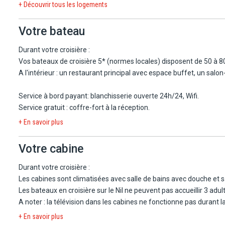
+ Découvrir tous les logements
À partir du 1/11/26 :
Le matin, départ pour la visite du nouveau Grand musée Égyptien 
Votre bateau
d'antiquités égyptiennes, dont des objets découverts lors de fo
expérience immersive, avec des expositions modernes et des techn
Durant votre croisière :
le GEM est destiné à devenir un centre mondial majeur pour l'étude
Vos bateaux de croisière 5* (normes locales) disposent de 50 à 80
Déjeuner inclus. Poursuite vers le souk Khân el Khalili, le grand so
A l'intérieur : un restaurant principal avec espace buffet, un salon-
4e JOUR : LE CAIRE - LOUXOR ( VOL ENVIRON 2H)
Service à bord payant: blanchisserie ouverte 24h/24, Wifi.
Vol pour Louxor. Transfert au port. Installation à bord de votre bat
Service gratuit : coffre-fort à la réception.
+ En savoir plus
5e JOUR : LOUXOR - ESNA - EDFOU
Visite du temple de Karnak. Déjeuner à bord. Après-midi libre en na
Votre cabine
marché flottant autour des bateaux en attente du passage de l'éclu
Durant votre croisière :
6e JOUR : EDFOU - KOM OMBO
Les cabines sont climatisées avec salle de bains avec douche et san
Visite du temple d'Horus situé à Edfou, sur la rive gauche du Nil. 
Les bateaux en croisière sur le Nil ne peuvent pas accueillir 3 a
jusqu'à Assouan.
A noter : la télévision dans les cabines ne fonctionne pas durant l
+ En savoir plus
7e JOUR : ASSOUAN