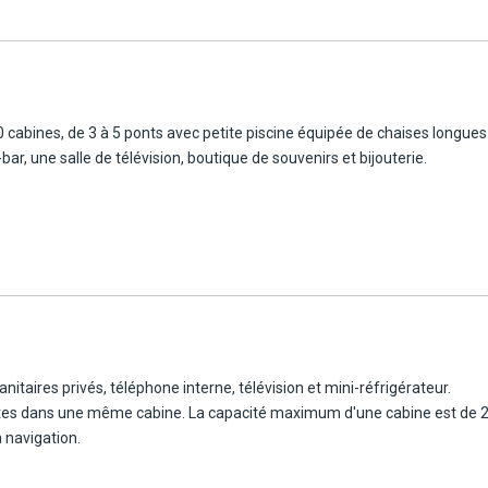
(GEM), situé près des pyramides de Gizeh, est l'un des plus grands musé
uilles récentes ainsi que des trésors inestimables, comme ceux de la t
ologies interactives qui permettent aux visiteurs de découvrir l'histoi
 et la préservation du patrimoine égyptien. Continuation vers le quartie
 cabines, de 3 à 5 ponts avec petite piscine équipée de chaises longues 
uk du Caire, mondialement connu. En plein cœur du Caire islamique. Retour 
bar, une salle de télévision, boutique de souvenirs et bijouterie.
eau 5*. Selon horaires de vol : déjeuner et/ ou dîner à bord. Nuit à quai.
vigation. Réunion d'informations avec votre guide. Arrivée à Esna, pause 
se. Dîner et nuit à bord, navigation jusqu'à Edfou.
itaires privés, téléphone interne, télévision et mini-réfrigérateur.
Retour au bateau pour le déjeuner. Après-midi libre en navigation pour Ko
dultes dans une même cabine. La capacité maximum d'une cabine est de 2 
a navigation.