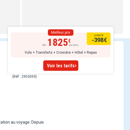
Meilleur prix
jusqu’à
1825
-398
€
dès
par pers.
Vols + Transferts + Croisière + Hôtel + Repas
Voir les tarifs
(Réf : 2953059)
tation au voyage. Depuis