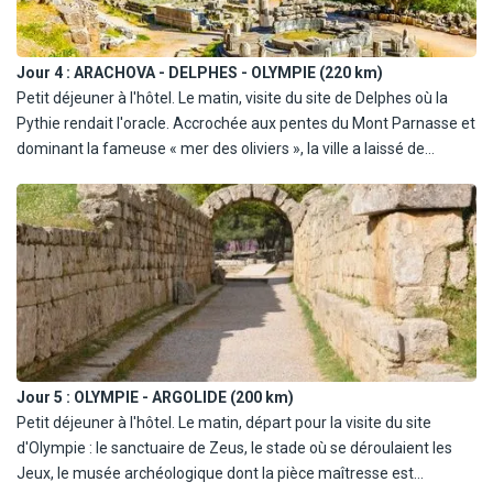
Jour 4 :
ARACHOVA - DELPHES - OLYMPIE (220 km)
Petit déjeuner à l'hôtel. Le matin, visite du site de Delphes où la
Pythie rendait l'oracle. Accrochée aux pentes du Mont Parnasse et
dominant la fameuse « mer des oliviers », la ville a laissé de
nombreux vestiges religieux et profanes : la Voie Sacrée, les
trésors des différentes cités-états, le temple d'Apollon, le théâtre
et le stade puis visite du musée renfermant le célèbre Aurige de
bronze. Déjeuner. Traversée en ferry du détroit du golfe de
Corinthe. Puis route pour Olympie. Dîner et nuit aux alentours
d'Olympie à Kaiafas.
Jour 5 :
OLYMPIE - ARGOLIDE (200 km)
Petit déjeuner à l'hôtel. Le matin, départ pour la visite du site
d'Olympie : le sanctuaire de Zeus, le stade où se déroulaient les
Jeux, le musée archéologique dont la pièce maîtresse est