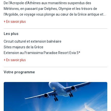
De l'Acropole d'Athènes aux monastères suspendus des
Météores, en passant par Delphes, Olympie et les trésors de
l'Argolide, ce voyage vous plonge au cœur de la Grèce antique et
mythique. L'itinéraire se conclut par une parenthèse détente sur
+ En savoir plus
l'île d'Eubée, entre plage, confort et douceur de vivre grecque au
Framissima Paradise Resort Evia by Radisson Individuals 5*.
Les plus
Circuit culturel et extension balnéaire
Sites majeurs de la Grèce
Extension au Framissima Paradise Resort Evia 5*
+ En savoir plus
Votre programme