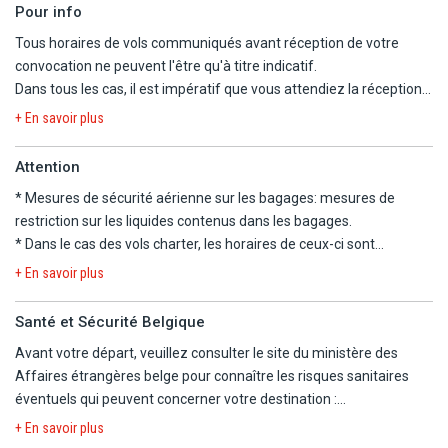
se reporter à la rubrique "conseils aux voyageurs" du site Belgium
- Programme type pouvant être modifié en fonction de certains
Pour info
Diplomatie,
impératifs locaux, néanmoins les visites seront respectées. Selon
Tous horaires de vols communiqués avant réception de votre
https://diplomatie.belgium.be/fr/Services/voyager_a_letranger/con
le temps disponible, le tour de ville panoramique d'Athènes peut
convocation ne peuvent l'être qu'à titre indicatif.
être proposé le jour 7 au lieu du jour 2, la visite de Trikala en fin de
Dans tous les cas, il est impératif que vous attendiez la réception
Les mineurs voyageant seuls ou avec une personne ne disposant
journée du jour 2 au lieu du matin du jour 3, et la visite de Nauplie le
de la convocation comprenant les horaires définitifs avant
pas de l'autorité parentale doivent être munis d'une autorisation
+ En savoir plus
jour 6 au lieu du jour 7. Jour 7 : En option avec supplément à régler
d'organiser votre voyage.
de sortie de territoire.
sur place : visite du musée de l'Acropole (tarif incluant l'entrée au
Nous ne pourrons être tenus responsables d'un changement
Attention
musée, le guidage francophone et le transport, tarif à consulter
d'horaires entre votre réservation et la convocation définitive.
Ressortissants étrangers et binationaux
devront être en
sur place).
* Mesures de sécurité aérienne sur les bagages:
mesures de
Nous vous informons que, pour ce séjour, les vols sont
conformité avec les différentes réglementations en vigueur, selon
- Taxe environnementale : 10€/chambre/nuit en hôtel 4*, à régler
restriction sur les liquides contenus dans les bagages
.
susceptibles de faire l'objet d'une escale.
leur nationalité et devront s'informer auprès de leur consulat.
sur place à la réception de chaque hôtel, sous réserve de
* Dans le cas des vols charter, les horaires de ceux-ci sont
modification des autorités locales.
déterminés dans les 48 heures précédant le départ. Les vols
La convocation à l'aéroport, les horaires en heures locales et le
+ En savoir plus
A NOTER
- Pourboires des guides et chauffeurs, à titre indicatif (paiement
peuvent s'effectuer de jour comme de nuit, le premier et le dernier
plan de vol définitif vous seront communiqués dans les 48h avant
- En cas d'un vol avec escale, nous vous informons que vous
sur place) : environ 2€ par jour par personne pour le guide environ
jour du voyage étant consacré au transport. L'organisateur n'ayant
le départ.
Santé et Sécurité Belgique
devrez être conforme aux formalités sanitaires du pays où se
1,50€ par jour par personne pour le chauffeur.
pas la maîtrise du choix des horaires, il ne saurait être tenu pour
Nous vous signalons que l'aéroport d'arrivée à Paris peut être
trouve votre escale ainsi que votre destination finale.
Avant votre départ, veuillez consulter le site du ministère des
- Prévoir une tenue adaptée pour la visite des monuments
responsable en cas de départ tardif et/ou de retour matinal le
différent de l'aéroport de départ.
Les modalités pour chaque pays sont consultables sur le site
Affaires étrangères belge pour connaître les risques sanitaires
religieux : épaules couvertes, pantalon pour les hommes, jupe ou
dernier jour. En particulier, le départ pouvant avoir lieu tard en
Prestations à bord des vols moyen-courriers : pour vous garantir
https://www.diplomatie.belgium.be/fr. L'actualité évoluant très
éventuels qui peuvent concerner votre destination :
robe longue pour les femmes.
soirée, la date effective de départ peut être celle du lendemain.
un voyage au meilleur prix, les collations et boissons peuvent ne
régulièrement, nous vous invitons à consulter ce lien avant votre
https://diplomatie.belgium.be/fr/Services/voyager_a_letranger/con
- Check-out à Athènes à 11h.
Les horaires vous seront communiqués par mail ou par fax, sur
+ En savoir plus
pas être comprises lors des vols aller et retour ; nous vous offrons
départ.
- COURANT ELECTRIQUE : 230 V et 50Hz. Type C et F. Adaptateur