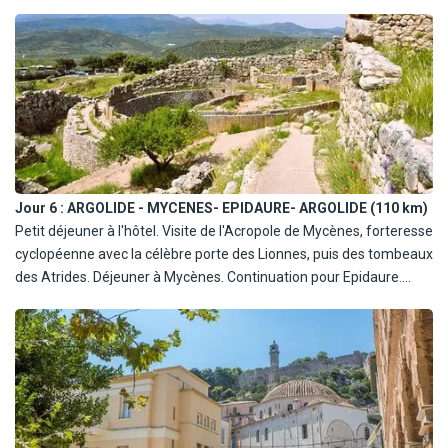
l'hermès de Praxitèle. Déjeuner en taverne locale. Après le
déjeuner départ pour l'Argolide. Dîner et nuit en Argolide.
Jour 6 :
ARGOLIDE - MYCENES- EPIDAURE- ARGOLIDE (110 km)
Petit déjeuner à l'hôtel. Visite de l'Acropole de Mycènes, forteresse
cyclopéenne avec la célèbre porte des Lionnes, puis des tombeaux
des Atrides. Déjeuner à Mycènes. Continuation pour Epidaure.
Visite du célèbre théâtre antique le mieux conservé de Grèce, à
l'acoustique restée inimitable.
Retour à l'hôtel. Dîner et nuit en Argolide.