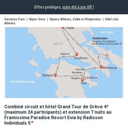
Offres privilèges,
votre été à prix VIP !
Vacances Fram
|
Séjour Grece
|
Séjours Athènes, Eubée et Péloponnèse
|
Hôtel club
Athenes
Combiné circuit et hôtel Grand Tour de Grèce 4*
(maximum 24 participants) et extension 7 nuits au
Framissima Paradise Resort Evia by Radisson
Individuals
5