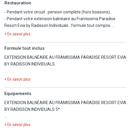
TRIKALA (région des Météores) : Hôtel Aeton Melathron 4*,
Restauration
Antoniadis 4* ou similaire.
- Pendant votre circuit : pension complète (hors boissons).
ARACHOVA (région de Delphes) : Hôtel Likoria 4*, Anemolia 4* ou
- Pendant votre extension balnéaire au Framissima Paradise
similaire.
Resort Evia by Radisson Individuals : formule tout compris.
TOLO : Hôtel John & George 4*, Asteria 4* ou similaire.
KAIAFAS (région d'Olympie) : Hôtel Europa Olympia 4*, Olympia
+ En savoir plus
Palace 4* ou similaire.
EXTENSION BALNÉAIRE AU FRAMISSIMA PARADISE RESORT EVIA
Formule tout inclus
BY RADISSON INDIVIDUALS :
INFO VERITE :
EXTENSION BALNÉAIRE AU FRAMISSIMA PARADISE RESORT EVIA
Les hôtels d'Athènes ne disposent pas de piscine. Sur les autres
BY RADISSON INDIVIDUALS :
Durant votre séjour, vous bénéficierez de la formule tout inclus
étapes, la présence de piscine n'est pas garantie.
(voir rubrique "formule tout inclus").
L'hôtel à Athènes peut se trouver dans le quartier populaire,
Dans le cadre de votre formule tout inclus, vous bénéficiez de :
+ En savoir plus
multiculturel et éclectique d'Omonia.
Le restaurant principal de l'hôtel vous propose une cuisine
- La pension complète (petit-déjeuner, déjeuner et dîner) sous
internationale et méditerranéenne servie sous forme de buffet
Equipements
Liste d'hôtels communiquée à titre indicatif, les hôtels vous seront
forme de buffet au restaurant principal.
avec dîners à thème certains soirs et show-cooking. Il vous
confirmés dans le carnet de voyage transmis quelques jours avant
EXTENSION BALNÉAIRE AU FRAMISSIMA PARADISE RESORT EVIA
accueille pour :
le départ.
BY RADISSON INDIVIDUALS 5* :
- Les boissons locales :
- Le petit-déjeuner de 7h à 10h15.
Aux repas : eau, sodas, vin, bière, thé, café.
- Le déjeuner de 12h30 à 14h30.
- Wi-Fi gratuit dans tout l'établissement.
Aux bars de 10h30 à 23h : eau, sodas, vin, bière, cocktails, vodka,
+ En savoir plus
- Le dîner de 18h30 à 21h30.
EXTENSION BALNÉAIRE AU FRAMISSIMA PARADISE RESORT EVIA
- Parking extérieur gratuit.