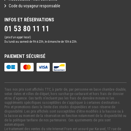
matin de la date de retour indiquée sur votre bon de commande).
Code du voyageur responsable
Notre chef de centre, exclusif Framissima, sera présent pour
INFOS ET RÉSERVATIONS
veiller au bon déroulement et à la qualité de votre séjour. Il vous
01 53 80 11 11
apportera son conseil et un suivi personnalisé pour des vacances
inoubliables en toute sérénité.
(prix d’un appel local)
Du lundi au samedi de 9h à 23h, le dimanche de 10h à 23h.
Certaines infrastructures se trouvent en face de l'hôtel, de l'autre
PAIEMENT SÉCURISÉ
côté de la petite route, à environ 100 m de la réception, accessible
par un passage souterrain : piscine principale, All Day Pool Bar,
restaurant à la carte, court de tennis, mini-club, bassin enfants.
La capacité d'accueil du mini-club est limitée en fonction du
Tous nos prix sont affichés TTC, à partir de, par personne en base chambre double,
nombre d'animateurs présents et de l'âge des enfants. Les
selon dates et villes de départ, hors surcharge carburant et hors frais de dossier
inscriptions sont acceptées dans la limite de cette capacité, par
et/ou d'agence. Ces tarifs n’incluent pas les frais de dernière minute ni les
suppléments spécifiques susceptibles de s’appliquer à certaines destinations.
ordre d'arrivée. Fermeture du club enfants Framissima en dehors
Prix et promotions dans la limite des stocks disponibles et sous réserve de
des vacances scolaires.
disponibilité. Les prix affichés sont susceptibles d’être modifiés à la hausse ou à
la baisse au moment de la réservation en fonction notamment de la disponibilité ou
de la politique tarifaire de nos partenaires. Ces ajustements de prix sont
automatiques.
Le traitement des ventes du site Internet Fram est assuré par Karavel, 17 rue de