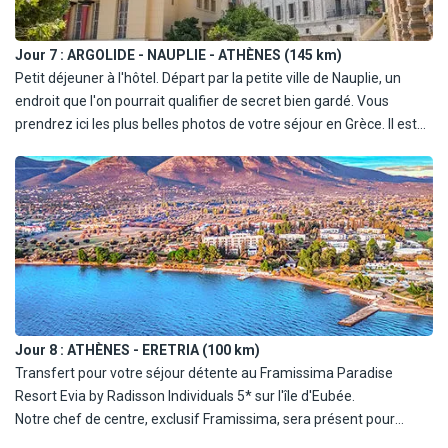
Jour 7 :
ARGOLIDE - NAUPLIE - ATHÈNES (145 km)
Petit déjeuner à l'hôtel. Départ par la petite ville de Nauplie, un
endroit que l'on pourrait qualifier de secret bien gardé. Vous
prendrez ici les plus belles photos de votre séjour en Grèce. Il est
très agréable de flâner et de se perdre dans les petites ruelles
pour découvrir le charme de la vieille ville. Vous pourrez apercevoir
la citadelle de Palamède, qui domine la ville.
Puis route pour Athènes, avec arrêt au canal de Corinthe. Déjeuner
soit au pied de l'Acropole soit sur la place de Monastiraki. Après-
midi libre. En option avec supplément à régler sur place : visite du
musée de l'Acropole avec un guide. Dîner et nuit à Athènes.
Jour 8 :
ATHÈNES - ERETRIA (100 km)
Transfert pour votre séjour détente au Framissima Paradise
Resort Evia by Radisson Individuals 5* sur l'île d'Eubée.
Notre chef de centre, exclusif Framissima, sera présent pour
veiller au bon déroulement et à la qualité de votre séjour. Il vous