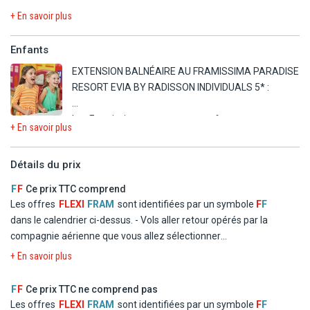
sont accessibles sur place selon horaires d'ouverture en vigueur
Animation Fram 100 % francophone présente et à votre écoute
souterrain.
+ En savoir plus
Capacité maximum : 2 adultes + 1 enfant (+ 1 canapé-lit
au sein de l'hôtel au moment de votre séjour.
tout au long de votre séjour.
- Pétanque.
70x160cm).
- Formule tout inclus de 7h à 23h (boissons aux bars à partir de
En journée, un large programme d'activités sportives et des jeux à
- Tennis.
Enfants
10h30).
thèmes vous seront proposés. Dans la bonne humeur, le sourire et
- Terrain multisports.
EXTENSION BALNÉAIRE AU FRAMISSIMA PARADISE
- L'hôtel ne propose pas de paniers repas.
le plaisir de partager ensemble de bons moments de détente.
- Padel.
RESORT EVIA BY RADISSON INDIVIDUALS 5* :
- L'hôtel propose des menus spécifiques sur demande (sans
En soirée, pour vous divertir, profitez de différents spectacles de
- Salle de sport, accessible à partir de 16 ans, ouverte de 7h30 à
lactose, sans gluten...).
qualité.
18h30.
Les Framissima sont pour vos enfants synonymes
- Piscine intérieure au spa*, accessible à partir de 16 ans (gratuite
+ En savoir plus
de vacances réussies et inoubliables ! Les enfants
De plus, notre chef de centre, exclusif Framissima, sera présent
du 15/5 au 15/6 et du 1/10 au 31/10).
sont rois : 6 jours sur 7 pendant les vacances
pour veiller au bon déroulement et à la qualité de votre séjour. Il
Détails du prix
scolaires françaises, nos Pilotes-Vacances qualifiés
vous apportera son conseil et un suivi personnalisé pour des
* Profondeur des piscines : piscine principale : de 1,40 m à 2,20 m,
francophones proposent de nombreuses activités
vacances inoubliables en toute sérénité.
F
F
Ce prix TTC comprend
piscine calme : de 1 m à 1,80 m, piscine intérieure au spa : de 2 m à
variées, en journée comme en soirée, adaptées à
Les offres
FLEXI
FRAM
sont identifiées par un symbole
F
F
2,50 m.
l'âge de chacun.
En dehors des animations Framissima, l'hôtel propose une soirée
dans le calendrier ci-dessus.
- Vols aller retour opérés par la
danse grecque par semaine à l'amphithéâtre et des soirées
compagnie aérienne que vous allez sélectionner
La piscine principale et le court de tennis se trouvent en face de
- Club enfants (4-12 ans) ouvert 6 j/7 pendant les
musicales du 1/6 au 30/9.
- Logement en chambre double standard dans les hôtels
l'hôtel, de l'autre côté de la petite route, à environ 100 m de la
+ En savoir plus
vacances scolaires françaises et encadré par nos
mentionnés ou similaires
réception, accessible par un passage souterrain.
pilotes vacances qualifiés francophones,
- La formule Repas
F
F
Ce prix TTC ne comprend pas
En option payante
programme ludique et adapté.
- Les taxes d'aéroport et de solidarité
Les offres
FLEXI
FRAM
sont identifiées par un symbole
F
F
EXTENSION BALNÉAIRE AU FRAMISSIMA PARADISE RESORT EVIA
- Les ados de 13 à 17 ans sont nos VIP : programme