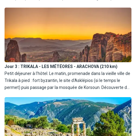
célèbres au monde ; le Parthénon, l'Érechthéion, les Propylées et
le temple d'Athéna Niki. Déjeuner dans le quartier de Monastiraki
ou le Plaka puis départ en direction de Trikala. Installation à votre
hôtel. Diner et nuit à Trikala.
Jour 3 :
TRIKALA - LES MÉTÉORES - ARACHOVA (210 km)
Petit déjeuner à l'hôtel. Le matin, promenade dans la vieille ville de
Trikala à pied : fort byzantin, le site d'Asklépios (si le temps le
permet) puis passage par la mosquée de Korsoun. Découverte des
Météores, fantastique paysage de pitons rocheux coiffés de
monastères, du haut desquels le panorama sur la chaîne du Pinde
est superbe. Visite de deux des monastères, classés au
Patrimoine Mondial de l'Unesco. Déjeuner dans une taverne locale
et route pour la région de Delphes. Dîner et nuit à Delphes ou
Arachova.