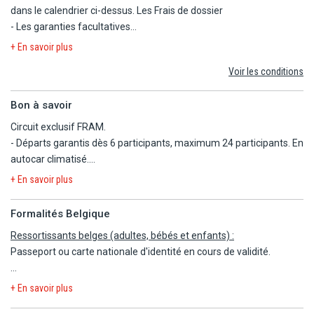
- Le transfert
dans le calendrier ci-dessus.
Les Frais de dossier
BY RADISSON INDIVIDUALS :
selon leur envie avec l'animateur francophone
- Les garanties facultatives
dédié, 6j/7 pendant les vacances scolaires
- Les autres repas et les boissons
+ En savoir plus
- Spa : soins du corps et du visage, massages, sauna, hammam,
françaises de juillet/août.
- Les activités et excursions payantes
bain à remous, piscine intérieure accessible à partir de 16 ans, en
Voir les conditions
- Les dépenses d'ordre personnel
supplément du 16/6 au 30/9 (accessible avec l'achat d'un soin au
- Aire de jeux.
spa). Ouverture de 10h à 18h.
- Menus enfants.
Bon à savoir
- Sports nautiques selon conditions météorologiques du 1/6 au
- Lit bébé et chaise haute.
Circuit exclusif FRAM.
30/9 : canoë, ski nautique, bouées tractées, scooter de mer...
- Baby-sitting (en supplément).
- Départs garantis dès 6 participants, maximum 24 participants. En
(prestataire extérieur).
- Bassin adapté à compter du 1/6/26.
autocar climatisé.
- Guide francophone officiel durant la durée du circuit.
Le mini-club et le bassin adapté se trouvent en face
+ En savoir plus
- Audio-guides inclus pendant tout le circuit (en cas de
de l'hôtel, de l'autre côté de la petite route, à environ
dysfonctionnement de l'audio-guide, présentation par le guide. En
100 m de la réception, accessible par un passage
Formalités Belgique
cas de dommage ou de perte de l'audio-guide, un
souterrain.
Ressortissants belges (adultes, bébés et enfants) :
dédommagement de 100€ sera demandé au client).
Passeport ou carte nationale d'identité en cours de validité.
- Pension complète du dîner du jour 1 au petit-déjeuner du jour 8.
En cas de départ matinal, le petit-déjeuner du jour 8 ne sera pas
Les règles relatives au franchissement des frontières propres à
inclus. En cas d'arrivée après 19h, le dîner du jour 1 ne sera pas
+ En savoir plus
chaque pays étant amenées à évoluer, il est vivement conseillé de
inclus.