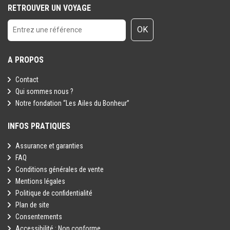
RETROUVER UN VOYAGE
de disponibilité).
- L'hôtel dispose de chambres communicantes (sur demande et
OK
sous réserve de disponibilité).
- Les animaux de compagnie sont admis gratuitement au sein de
l'établissement (sur demande, maximum 15 kg).
A PROPOS
- L'hôtel propose un prêt de serviettes de piscine/plage (contre
Contact
caution de 10€/serviette).
Qui sommes nous ?
- Chaussures de plage recommandées pour la baignade.
Notre fondation “Les Ailes du Bonheur”
- Taxe environnementale à régler sur place à la réception de l'hôtel
: 15€/chambre/nuit (sous réserve de modification par les autorités
INFOS PRATIQUES
locales).
- COURANT ELECTRIQUE : 230 V et 50Hz. Type C et F. Adaptateur
Assurance et garanties
non nécessaire.
FAQ
Conditions générales de vente
- Certains vols depuis et à destination de la Grèce peuvent avoir
Mentions légales
lieu à des horaires tardifs (vols de nuit). La première et/ou la
Politique de confidentialité
dernière nuit du séjour peut donc être consacrées au transport.
Plan de site
- A l'inverse, le décollage de votre vol retour pourra avoir lieu dans
Consentements
la nuit suivant le dernier jour de votre séjour (arrivée le lendemain
Accessibilité : Non conforme