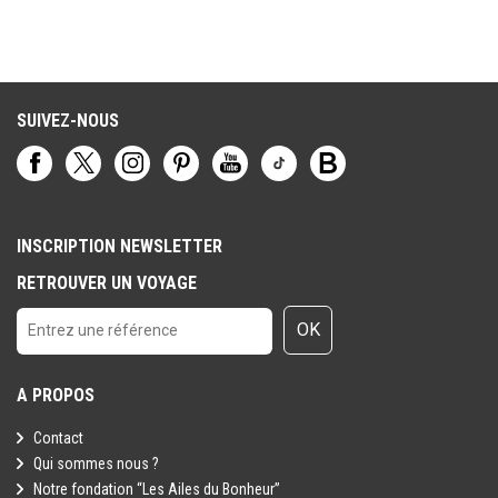
pour la sortie du territoire
.
Toutefois il est rappelé qu'aucune région du monde ni aucun pays
ne peuvent être considérés comme étant à l'abri du risque
terroriste.
SUIVEZ-NOUS
INSCRIPTION NEWSLETTER
RETROUVER UN VOYAGE
OK
A PROPOS
Contact
Qui sommes nous ?
Notre fondation “Les Ailes du Bonheur”