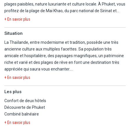
plages paisibles, nature luxuriante et culture locale. À Phuket, vous
profitez de la plage de Mai Khao, du parc national de Sirinat et
d'excursions vers la baie de Phang Nga ou la région de Khao Lak. À
+ En savoir plus
Koh Yao Yai, place à la détente, au kayak dans les mangroves, au
snorkeling et à la découverte de villages traditionnels. Un voyage
Situation
équilibré entre détente, exploration et authenticité.
La Thaïlande, entre modernisme et tradition, possède une très
ancienne culture aux multiples facettes. Sa population très
amicale et hospitalière, des paysages magnifiques, un patrimoine
riche et varié et des plages de rêve en font une destination très
appréciée qui saura vous enchanter.
+ En savoir plus
Séjour au Framissima Évasion Estella Phuket Mai Khao Beach
Resort
Les plus
Confort de deux hôtels
Situé sur la tranquille plage de Mai Khao à Phuket. Au cœur de la
Découverte de Phuket
végétation, l'Estella Phuket Mai Khao Beach Resort 5* offre un
Combiné balnéaire
cadre naturel et serein, parfait pour une escapade reposante. Cet
hôtel allie design moderne et touches thaïlandaises, proposant
+ En savoir plus
des chambres spacieuses et confortable avec parfois un accès