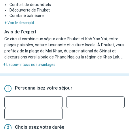
Confort de deux hôtels
Découverte de Phuket
Combiné balnéaire
+ Voir le descriptif
Avis de l'expert
Ce circuit combine un séjour entre Phuket et Koh Yao Yai, entre
plages paisibles, nature luxuriante et culture locale. À Phuket, vous
profitez de la plage de Mai Khao, du parc national de Sirinat et
d'excursions vers la baie de Phang Nga ou la région de Khao Lak. À
Koh Yao Yai, place à la détente, au kayak dans les mangroves, au
+ Découvrir tous nos avantages
snorkeling et à la découverte de villages traditionnels. Un voyage
équilibré entre détente, exploration et authenticité.
Personnalisez votre séjour
1
Choisissez votre durée
2