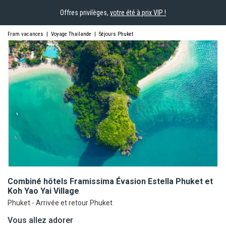
Offres privilèges,
votre été à prix VIP !
Fram vacances
|
Voyage Thailande
|
Séjours Phuket
Combiné hôtels Framissima Évasion Estella Phuket et
Koh Yao Yai
Village
Phuket - Arrivée et retour Phuket
Vous allez adorer