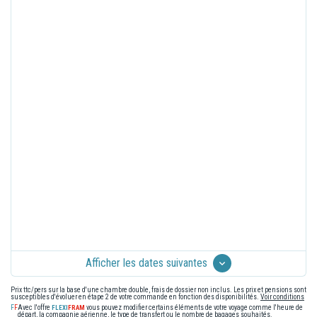
Afficher les dates suivantes
Prix ttc/pers sur la base d'une chambre double, frais de dossier non inclus. Les prix et pensions sont
susceptibles d'évoluer en étape 2 de votre commande en fonction des disponibilités.
Voir conditions
Avec l'offre
vous pouvez modifier certains éléments de votre voyage comme l'heure de
départ, la compagnie aérienne, le type de transfert ou le nombre de bagages souhaités.