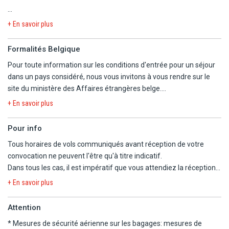
- Concept Framissima : chef de centre exclusif Fram dédié au suivi
Séjour au Koh Yao Yai Village
+ En savoir plus
et à la qualité de votre séjour.
- Spa.
- Arrivée à partir de 14h. Départ à partir de 12h.
Formalités Belgique
- Les animaux de compagnie ne sont pas admis.
Pour toute information sur les conditions d'entrée pour un séjour
- Hôtel entièrement non-fumeur.
dans un pays considéré, nous vous invitons à vous rendre sur le
- Lit bébé sur demande, sous réserve de disponibilité.
site du ministère des Affaires étrangères belge.
- 2 bouteilles d'eau/jour.
https://diplomatie.belgium.be/fr/Services/voyager_a_letranger/con
- Chambres communicantes, sur demande et sous réserve de
+ En savoir plus
disponibilité.
- Hôtel non adapté aux personnes à mobilité réduite.
Pour info
- Une caution d'un montant de 100€ ou 2000 THB, vous sera
Tous horaires de vols communiqués avant réception de votre
demandée à l'arrivée, payable par espèce.
convocation ne peuvent l'être qu'à titre indicatif.
- Prêt de serviette.
Dans tous les cas, il est impératif que vous attendiez la réception
- L'hôtel a été entièrement renouvelé.
de la convocation comprenant les horaires définitifs avant
+ En savoir plus
d'organiser votre voyage.
Info vérité : l'hôtel a une classification officielle de 5* (normes
Nous ne pourrons être tenus responsables d'un changement
Attention
locales), mais nous le considérons comme un 4* offrant de très
d'horaires entre votre réservation et la convocation définitive.
bons services.
* Mesures de sécurité aérienne sur les bagages:
mesures de
Nous vous informons que, pour ce séjour, les vols sont