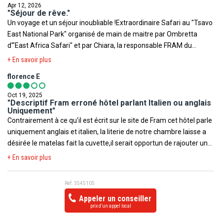
Apr 12, 2026
"Séjour de rêve."
Un voyage et un séjour inoubliable !Extraordinaire Safari au "Tsavo
East National Park" organisé de main de maitre par Ombretta
d'"East Africa Safari" et par Chiara, la responsable FRAM du
Barracuda Resort!
+ En savoir plus
florence E
Oct 19, 2025
"Descriptif Fram erroné hôtel parlant Italien ou anglais
Uniquement"
Contrairement à ce qu'il est écrit sur le site de Fram cet hôtel parle
uniquement anglais et italien, la literie de notre chambre laisse a
désirée le matelas fait la cuvette,il serait opportun de rajouter un
frigo dans les chambres.Le bain à remous de la piscine ne
+ En savoir plus
fonctionne pas. En ce qui concerne les excursions (tjrs en anglais
ou italien)donc compliqué pour une personne qui ne parle pas la
Réf. 3545105
langue et sont chères... Sur la plage à 150m à votre gauche il y a
Appeler un conseiller
l'agence de Nemo très sympa et moins chère. En se qui concerne
prix d’un appel local
le personnel très gentil, respectueux et joviale