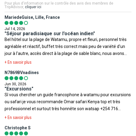
Pour plus d'information sur le contrôle des avis des membres de
TripAdvisor,
cliquer ici
Ministère de la Santé
,
Institut de veille sanitaire
,
Méteo France
Votre séjour est assuré par le tour opérateur suivant :
MariedeGuise, Lille, France
Voyage
,
Ministère des Affaires Etrangères
,
Documents légaux
FRAM
pour la sortie du territoire
.
Jul 14, 2026
"Séjour paradisiaque sur l'océan indien"
Bel hôtel sur la plage de Watamu, propre et fleuri, personnel très
Toutefois il est rappelé qu'aucune région du monde ni aucun pays
agréable et réactif, buffet très correct mais peu de variété d'un
ne peuvent être considérés comme étant à l'abri du risque
jour à l'autre, accès direct à la plage de sable blanc, nous avons
terroriste.
fait le safari à Tsavo Est et Ouest, superbe, mais ce n'est pas tout
+ En savoir plus
prêt comptez au moins 4h de route
N7869BVnadines
Jun 30, 2026
"Excursions"
Sî vous chercher un guide francophone à watamu pour excursions
ou safari je vous recommande Omar safari Kenya top et très
professionnel et surtout très honnête son watsap +254 716
157670 vois ne serez pas déçu
+ En savoir plus
Christophe S