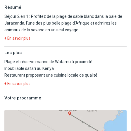
Résumé
Séjour 2 en 1 : Profitez de la plage de sable blanc dans la baie de
Jaracanda, l'une des plus belle plage d'Afrique et admirez les
animaux de la savane en un seul voyage.
Durant votre séjour à l'hôtel Framissima Evasion Barracuda Resort
+ En savoir plus
4*, profitez d'un moment de détente à la piscine ou la plage sous
le soleil du Kenya !
Les plus
Variez les plaisirs en partant à la découverte du parc Tsavo Est :
Plage et réserve marine de Watamu à proximité
parcourez le parc et admirez les vastes plaines d'acacias
Inoubliable safari au Kenya
parsemée de marécages où vous pourrez observer les plus beaux
Restaurant proposant une cuisine locale de qualité
animaux de la savane tel que les zèbres, les lions, les gnous, les
girafes et les guépards.
+ En savoir plus
Votre programme