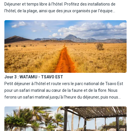
Déjeuner et temps libre à l'hôtel. Profitez des installations de
l'hôtel, de la plage, ainsi que des jeux organisés par l'équipe
d'animation de l'hôtel. Dîner et nuit à l'hôtel à l'hôtel Framissima
Evasion Barracuda Resort 4*.
Jour 3 :
WATAMU - TSAVO EST
Petit déjeuner à l'hôtel et route vers le parc national de Tsavo Est
pour un safari matinal au cœur de la faune et de la flore. Nous
ferons un safari matinal jusqu'à l'heure du déjeuner, puis nous
nous rendrons dans l'un des lodges du parc pour y déjeuner. Cela
vous donnera un aperçu de l'hébergement dans les parcs au cas
où vous reviendriez plus tard pour un safari plus long.Le parc
national de Tsavo Est, avec ses horizons infinis et ses prairies
sauvages et accidentées, offre d'innombrables possibilités de