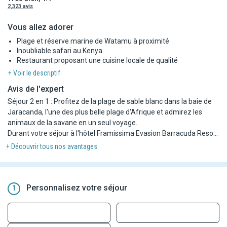
2,323 avis
Vous allez adorer
Plage et réserve marine de Watamu à proximité
Inoubliable safari au Kenya
Restaurant proposant une cuisine locale de qualité
+ Voir le descriptif
Avis de l'expert
Séjour 2 en 1 : Profitez de la plage de sable blanc dans la baie de
Jaracanda, l'une des plus belle plage d'Afrique et admirez les
animaux de la savane en un seul voyage.
Durant votre séjour à l'hôtel Framissima Evasion Barracuda Resort
4*, profitez d'un moment de détente à la piscine ou la plage sous
+ Découvrir tous nos avantages
le soleil du Kenya !
Variez les plaisirs en partant à la découverte du parc Tsavo Est :
parcourez le parc et admirez les vastes plaines d'acacias
parsemée de marécages où vous pourrez observer les plus beaux
Personnalisez votre séjour
1
animaux de la savane tel que les zèbres, les lions, les gnous, les
girafes et les guépards.