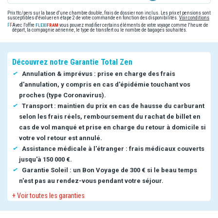
Prix ttc/pers sur la base d'une chambre double, frais de dossier non inclus. Les prix et pensions sont
susceptibles d'évoluer en étape 2 de votre commande en fonction des disponibilités.
Voir conditions
Avec l'offre
vous pouvez modifier certains éléments de votre voyage comme l'heure de
départ, la compagnie aérienne, le type de transfert ou le nombre de bagages souhaités.
Découvrez notre Garantie Total Zen
Annulation & imprévus : prise en charge des frais
d'annulation, y compris en cas d'épidémie touchant vos
proches (type Coronavirus).
Transport : maintien du prix en cas de hausse du carburant
selon les frais réels, remboursement du rachat de billet en
cas de vol manqué et prise en charge du retour à domicile si
votre vol retour est annulé.
Assistance médicale à l'étranger : frais médicaux couverts
jusqu'à 150 000 €.
Garantie Soleil : un Bon Voyage de 300 € si le beau temps
n'est pas au rendez-vous pendant votre séjour.
+ Voir toutes les garanties