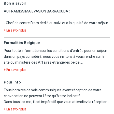
Bon à savoir
AU FRAMISSIMA EVASION BARRACUDA :
- Chef de centre Fram dédié au suivi et à la qualité de votre séjour.
- Service de ménage quotidien.
+ En savoir plus
- Wi-Fi disponible uniquement au niveau du salon au bar piscine.
- Hôtel non adapté aux personnes à mobilité réduite.
Formalités Belgique
- Prêt de serviette de plage gratuit (Les clients reçoivent une carte
Pour toute information sur les conditions d'entrée pour un séjour
pour les serviettes qu'ils doivent montrer à leur arrivée à la
dans un pays considéré, nous vous invitons à vous rendre sur le
piscine).
site du ministère des Affaires étrangères belge.
- Dîner de Noël (24/12) et déjeuner du Nouvel An (31/12), dîner de
https://diplomatie.belgium.be/fr/Services/voyager_a_letranger/con
l'Assomption (15/8).
+ En savoir plus
- Les petits animaux de compagnie jusqu'à 5 kg sont admis (sur
demande, en supplément).
Pour info
- Check-in à partir de 14h, check-out avant 10h.
Tous horaires de vols communiqués avant réception de votre
- COURANT ELECTRIQUE : 240V et 50Hz. Type G. Adaptateur
convocation ne peuvent l'être qu'à titre indicatif.
nécessaire.
Dans tous les cas, il est impératif que vous attendiez la réception
de la convocation comprenant les horaires définitifs avant
+ En savoir plus
Info vérité : l'hôtel accueille un nombre conséquent de clients
d'organiser votre voyage.