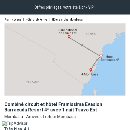
Offres privilèges,
votre été à prix VIP !
Fram voyage
|
Hôtel club Kenya
|
Hôtels clubs Mombasa
Combiné circuit et hôtel Framissima Evasion
Barracuda Resort 4* avec 1 nuit Tsavo
Est
Mombasa - Arrivée et retour Mombasa
Très bien, 4.1