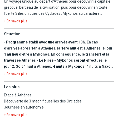
Un voyage unique au départ d'Athènes pour découvrir la capitale
grecque, berceau de la civilisation, puis pour découvrir en toute
liberté 3 îles uniques des Cyclades : Mykonos au caractère
cosmopolite, Naxos avec ses villages aux ruelles colorées et ses
+ En savoir plus
plages de sable fin et Santorin avec ses villages blancs et coupoles
bleues perchées au sommet des falaises. Vous passerez 2 nuits à
Situation
Athènes, 4 nuits à Mykonos, 4 nuits à Naxos et 4 nuits à Santorin
-
Programme établi avec une arrivée avant 13h. En cas
et bénéficierez d'un transfert maritime entre chaque île et depuis
d'arrivée après 14h à Athènes, la 1ère nuit est à Athènes le jour
Athènes.
1 au lieu d'être à Mykonos. En conséquence, le transfert et la
traversée Athènes - Le Pirée - Mykonos seront effectués le
En cas d'arrivée à Athènes après 13h, la première nuit est à
jour 2. Soit 1 nuit à Athènes, 4 nuits à Mykonos, 4 nuits à Naxos,
Athènes. Dans ce cas, la traversée maritime pour Mykonos
4 nuits à Santorin et 1 nuit à Athènes.
s'effectuera le lendemain (jour 2). Soit 1 nuit à Athènes, 4 nuits
+ En savoir plus
à Mykonos, 4 nuits à Naxos, 4 nuits à Santorin et 1 nuit à
LES CYCLADES
Athènes.
Les plus
L'archipel des Cyclades compte 56 îles grecques de la mer Egée,
Etape à Athènes
de taille différente mais ayant chacune son charme et sa
Découverte de 3 magnifiques îles des Cyclades
particularité : maisons blanches, ruelles escarpées, villages
Journées en autonomie
perchés sous le soleil, plages, églises byzantines,
moulins...Santorin, Mykonos, Sifnos, Naxos, Paros, Amorgos, Delos
+ En savoir plus