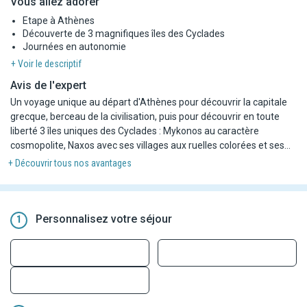
Vous allez adorer
Etape à Athènes
Découverte de 3 magnifiques îles des Cyclades
Journées en autonomie
+ Voir le descriptif
Avis de l'expert
Un voyage unique au départ d'Athènes pour découvrir la capitale
grecque, berceau de la civilisation, puis pour découvrir en toute
liberté 3 îles uniques des Cyclades : Mykonos au caractère
cosmopolite, Naxos avec ses villages aux ruelles colorées et ses
plages de sable fin et Santorin avec ses villages blancs et coupoles
+ Découvrir tous nos avantages
bleues perchées au sommet des falaises. Vous passerez 2 nuits à
Athènes, 4 nuits à Mykonos, 4 nuits à Naxos et 4 nuits à Santorin
et bénéficierez d'un transfert maritime entre chaque île et depuis
Athènes.
Personnalisez votre séjour
1
En cas d'arrivée à Athènes après 13h, la première nuit est à
Athènes. Dans ce cas, la traversée maritime pour Mykonos
s'effectuera le lendemain (jour 2). Soit 1 nuit à Athènes, 4 nuits à
Mykonos, 4 nuits à Naxos, 4 nuits à Santorin et 1 nuit à Athènes.