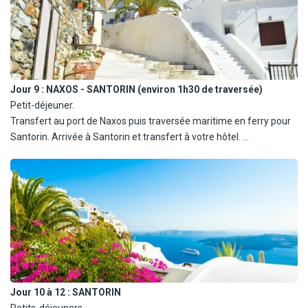
- Les Kouros, ces grandes statues de marbre qui n'ont jamais été
terminées.
- Moment baignade à Agiassos, Pyrgaki ou Kastraki.
Nuits à Naxos.
Jour 9 :
NAXOS - SANTORIN (environ 1h30 de traversée)
Petit-déjeuner.
Transfert au port de Naxos puis traversée maritime en ferry pour
Santorin. Arrivée à Santorin et transfert à votre hôtel.
Installation pour 4 nuits à Santorin.
Jour 10 à 12 :
SANTORIN
Petits-déjeuners.