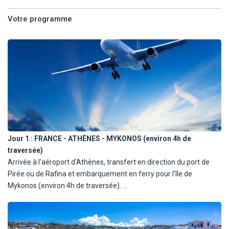
: il y en a pour toutes les envies et tous les goûts.
Votre programme
MYKONOS :
L'île de Mykonos vous séduira avec sa capitale, Chora, ses
maisons blanches, ses ruelles, ses églises, ses moulins à vent et «
La Petite Venise » aux maisons bâties sur la mer et sa vie nocturne
animée.
NAXOS :
Son architecture traditionnelle, ses petits villages aux ruelles
colorées, ses montagnes et ses plages de sable fin ne vous
laisseront pas de marbre. Une exploration de l'île s'offre à vous
Jour 1 :
FRANCE - ATHÈNES - MYKONOS (environ 4h de
avec les villages de Halki, Filoti, Apiranthos ou encore les Kouros,
traversée)
grandes statues de marbre.
Arrivée à l'aéroport d'Athènes, transfert en direction du port de
Pirée ou de Rafina et embarquement en ferry pour l'île de
SANTORIN :
Mykonos (environ 4h de traversée).
La volcanique ! L'île de Santorin est incontestablement l'île la plus
Accueil au port et transfert à votre hôtel.
spectaculaire des Cyclades. Depuis Fira, la vue sur le volcan est
Installation pour 4 nuits à Mykonos.
extraordinaire. A Oia, vous verrez les maisons traditionnelles
creusées au flanc de la falaise et à Akrotiri, vous visiterez les