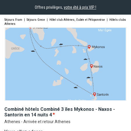
Offres privilèges,
votre été à prix VIP !
Séjours Fram
|
Séjours Grece
|
Hôtel club Athènes, Eubée et Péloponnèse
|
Hôtels clubs
Athenes
Combiné hôtels Combiné 3 îles Mykonos - Naxos -
Santorin en 14
nuits
4
Athenes - Arrivée et retour Athenes