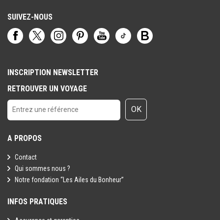
ne peuvent être considérés comme étant à l'abri du risque
terroriste.
SUIVEZ-NOUS
INSCRIPTION NEWSLETTER
RETROUVER UN VOYAGE
OK
A PROPOS
Contact
Qui sommes nous ?
Notre fondation “Les Ailes du Bonheur”
INFOS PRATIQUES