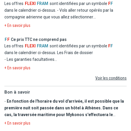
de la réception).
Les offres
FLEXI
FRAM
sont identifiées par un symbole
F
F
confirmés dans le carnet de voyage transmis quelques jours avant
dans le calendrier ci-dessus.
- Vols aller retour opérés par la
le départ. La localisation des hôtels peut varier selon la période.
compagnie aérienne que vous allez sélectionner
- Logement en chambre double standard dans les hôtels
+ En savoir plus
mentionnés ou similaires
- La formule Petit Déjeuner
F
F
Ce prix TTC ne comprend pas
- Les taxes d'aéroport et de solidarité
Les offres
FLEXI
FRAM
sont identifiées par un symbole
F
F
- Le transfert
dans le calendrier ci-dessus.
Les Frais de dossier
- Les garanties facultatives
- Les autres repas et les boissons
+ En savoir plus
- Les activités et excursions payantes
Voir les conditions
- Les dépenses d'ordre personnel
Bon à savoir
-
En fonction de l'horaire du vol d'arrivée, il est possible que la
première nuit soit passée dans un hôtel à Athènes. Dans ce
cas, la traversée maritime pour Mykonos s'effectuera le
lendemain (jour 2). Soit 1 nuit à Athènes, 4 nuits à Mykonos, 4
+ En savoir plus
nuits à Naxos, 4 nuits à Santorin et 1 nuit à Athènes.