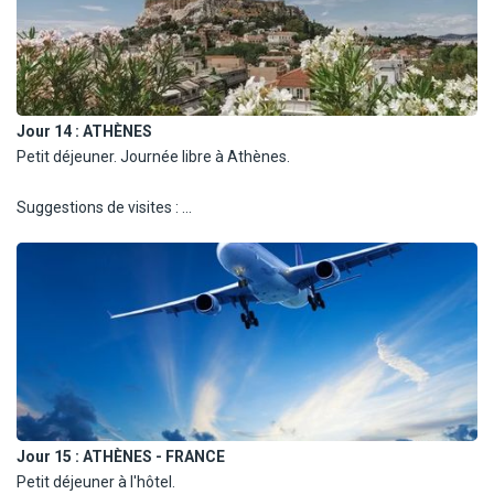
Nuits à Santorin.
Jour 14 :
ATHÈNES
Petit déjeuner. Journée libre à Athènes.
Suggestions de visites :
- Visite de l'Acropole, inscrite au patrimoine mondial de l'Unesco,
abritant les vestiges de l'antiquité grecque dont notamment le
Parthénon et le temple d'Athéna Niki.
- Le quartier de Plaka, le plus vieux quartier d'Athènes.
Nuit à Athènes.
Jour 15 :
ATHÈNES - FRANCE
Petit déjeuner à l'hôtel.