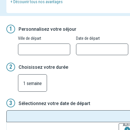
+ Découvrir tous nos avantages
vibrante de la capitale, ses quartiers pittoresques et ses vues p
Embarquez à bord d'un train vers Porto, ville au caractère authent
invitation à la dégustation. Enfin, laissez-vous charmer par la va
à la détente et aux découvertes gourmandes. Ce circuit complet a
1
Personnalisez votre séjour
Ville de départ
Date de départ
2
Choisissez votre durée
1 semaine
3
Sélectionnez votre date de départ
Autr
+