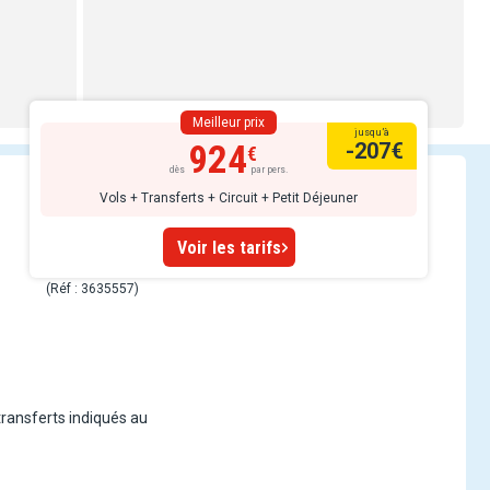
Meilleur prix
jusqu’à
924
-207
€
dès
par pers.
Vols + Transferts + Circuit + Petit Déjeuner
Voir les tarifs
(Réf : 3635557)
transferts indiqués au
 envoûter par l'ambiance