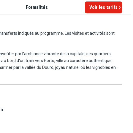
Formalités
Voir les tarifs
ansferts indiqués au programme. Les visites et activités sont
nvoûter par l'ambiance vibrante de la capitale, ses quartiers
charmer par la vallée du Douro, joyau naturel où les vignobles en
ture et gastronomie, pour une immersion inoubliable au cœur du
 à