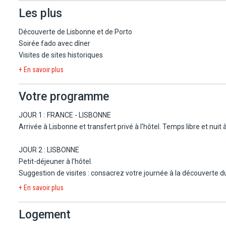
Les plus
Découverte de Lisbonne et de Porto
Soirée fado avec dîner
Visites de sites historiques
+ En savoir plus
Votre programme
JOUR 1 : FRANCE - LISBONNE
Arrivée à Lisbonne et transfert privé à l'hôtel. Temps libre et nuit à 
JOUR 2 : LISBONNE
Petit-déjeuner à l'hôtel.
Suggestion de visites : consacrez votre journée à la découverte du quartier côtier pittoresque riche en monuments de l'Âge d'Or portugais. La lumière de Lisbonne est unique qu'il pleuve ou qu'il fasse
beau, imprégnez-vous de la ville en explorant les lieux qui font l
+ En savoir plus
grandes explorations maritimes portugaises, ainsi qu'un des musées
Nuit à l'hôtel.
Logement