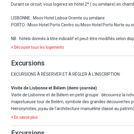
JOUR 3 : LISBONNE - SINTRA - CABO DA ROCA - CASCAIS - ESTO
Durant ce circuit, vous logerez en hôtel 2* ( ou similaire) en ch
Petit-déjeuner à l'hôtel.
Suggestion de visites : partez à la découverte d Sintra et de ses me
LISBONNE : Moov Hotel Lisboa Oriente ou similaire.
Cascais et Estoril.
PORTO : Moov Hotel Porto Centro ou Moov Hotel Porto Norte ou si
Nuit à l'hôtel.
NB : hôtels donnés à titre indicatif et peut-être modifiés selon di
JOUR 4 : LISBONNE - FATIMA - BATALHA - OBIDOS - NAZARÉ - L
+ Découvrir tous les logements
Petit-déjeuner à l'hôtel.
Découvrez le patrimoine du Portugal lors d'une excursion d'une jou
Excursions
l'Atlantique lors de cette expérience intime.
Nuit à l'hôtel.
EXCURSIONS À RÉSERVER ET À RÉGLER À L'INSCRIPTION :
JOUR 5 : LISBONNE - PORTO
Visite de Lisbonne et Bélem (demi-journée)
Peit-déjeuner à l'hôtel puis transfert par vos soins à la gare de Li
Visite de Lisbonne et de Bélem en petit groupe : découvrez la ri
Trait de Lisbonne (Lisboa Oriente) vers Porto (Porto Campanha) en
majestueuse tour de Belém, symbole des grandes découvertes por
Transfert par vos soins à l'hôtel. Temps libre.
Hiéronymites, joyau de l'architecture manuéline classé au patrimo
Nuit à l'hôtel.
Durée : 4h (demi-journée)
+ En savoir plus
JOUR 6 : PORTO
Visite vallée du Douro (journée)
Excursions
Petit-déjeuner à l'hôtel.