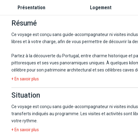
Présentation
Logement
Résumé
Ce voyage est conçu sans guide-accompagnateur ni visites incluse
libres et à votre charge, afin de vous permettre de découvrir la de
Partez à la découverte du Portugal, entre charme historique et pay
pittoresques et ses vues panoramiques uniques. À quelques kilomètres, explorez la féérie de Sintra av
célèbre pour son patrimoine architectural et ses célèbres caves de 
terrasses dessinent un paysage spectaculaire, propice à la déten
+ En savoir plus
Portugal.
Situation
Ce voyage est conçu sans guide-accompagnateur ni visites inclus
transferts indiqués au programme. Les visites et activités sont lib
votre rythme.
+ En savoir plus