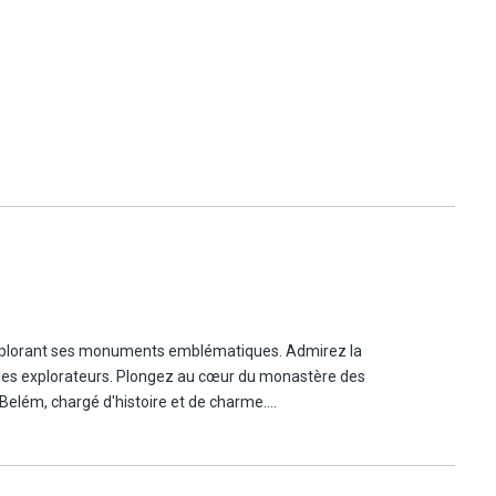
idental de l'Europe continentale ainsi que les villes balnéaires de
 sacrés, le villes médiévales et profitez d'une vue imprenable sur
en explorant ses monuments emblématiques. Admirez la
les explorateurs. Plongez au cœur du monastère des
 Belém, chargé d'histoire et de charme.