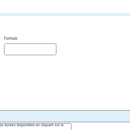
anoramiques uniques. À quelques kilomètres, explorez la féérie de Sintr
ique, célèbre pour son patrimoine architectural et ses célèbres caves de
llée du Douro, joyau naturel où les vignobles en terrasses dessinent un p
llie culture, nature et gastronomie, pour une immersion inoubliable au 
Formule
es durées disponibles en cliquant sur le