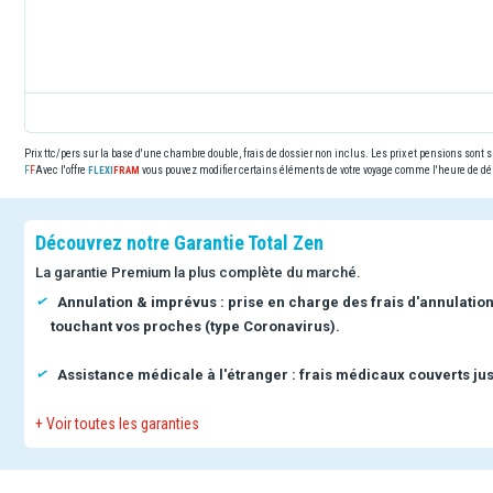
Prix ttc/pers sur la base d'une chambre double, frais de dossier non inclus. Les prix et pensions sont
Avec l'offre
vous pouvez modifier certains éléments de votre voyage comme l'heure de dép
Découvrez notre Garantie Total Zen
La garantie Premium la plus complète du marché.
Annulation & imprévus : prise en charge des frais d'annulatio
touchant vos proches (type Coronavirus).
Assistance médicale à l'étranger : frais médicaux couverts jus
+ Voir toutes les garanties