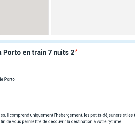
à Porto en train 7
nuits
2
de Porto
es. Il comprend uniquement l'hébergement, les petits-déjeuners et les 
 afin de vous permettre de découvrir la destination à votre rythme.
ysages à couper le souffle ! Dès votre arrivée à Lisbonne, laissez-vous