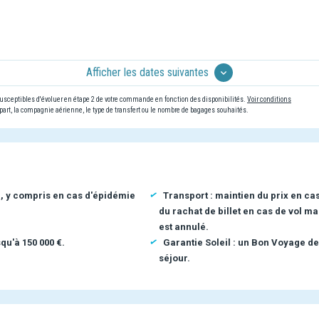
Afficher les dates suivantes
 susceptibles d'évoluer en étape 2 de votre commande en fonction des disponibilités.
Voir conditions
art, la compagnie aérienne, le type de transfert ou le nombre de bagages souhaités.
n, y compris en cas d'épidémie
Transport : maintien du prix en ca
du rachat de billet en cas de vol ma
est annulé.
qu'à 150 000 €.
Garantie Soleil : un Bon Voyage de
séjour.