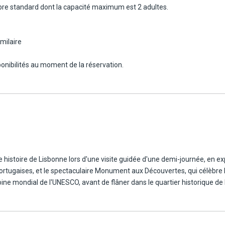
RIL - LISBONNE
ambre standard dont la capacité maximum est 2 adultes.
rveilles ! Visitez le Palais dde Pena et Cabo da Roca, le point le plus occ
milaire
sponibilités au moment de la réservation.
ISBONNE
rnée au départ de Lisbonne à Fatima, Obidos et Nazaré. Visitez les sites
sbonne.
che histoire de Lisbonne lors d'une visite guidée d'une demi-journée, 
 1ère classe (Alfa Pendular), durée du trajet : 2h30.
tugaises, et le spectaculaire Monument aux Découvertes, qui célèbre 
ine mondial de l'UNESCO, avant de flâner dans le quartier historique de