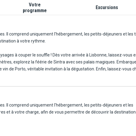
Votre
Excursions
programme
s. Il comprend uniquement l'hébergement, les petits-déjeuners et les tr
stination à votre rythme.
sages à couper le souffle ! Dès votre arrivée à Lisbonne, laissez-vous e
ec ses palais magiques. Embarquez à bord d'un train vers Porto, ville au caractère authentique,
vin de Porto, véritable invitation à la dégustation. Enfin, laissez-vous 
te et aux découvertes gourmandes. Ce circuit complet allie culture, na
es. Il comprend uniquement l'hébergement, les petits-déjeuners et les
res et à votre charge, afin de vous permettre de découvrir la destination