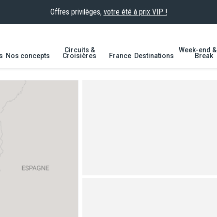
Offres privilèges,
votre été à prix VIP !
Circuits &
Week-end & 
s
Nos concepts
Croisières
France
Destinations
Break