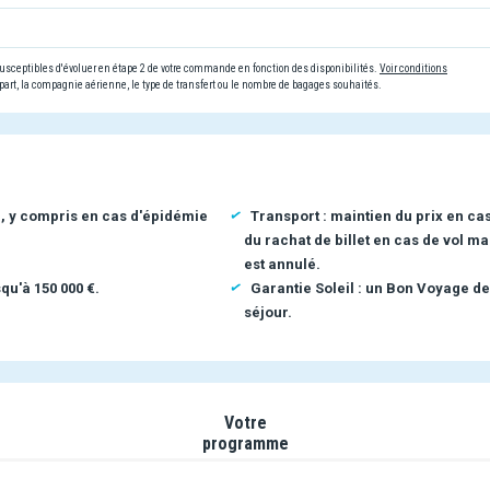
 susceptibles d'évoluer en étape 2 de votre commande en fonction des disponibilités.
Voir conditions
art, la compagnie aérienne, le type de transfert ou le nombre de bagages souhaités.
n, y compris en cas d'épidémie
Transport : maintien du prix en ca
du rachat de billet en cas de vol ma
est annulé.
qu'à 150 000 €.
Garantie Soleil : un Bon Voyage de
séjour.
Votre
programme