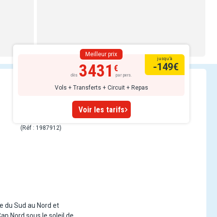
Meilleur prix
jusqu’à
3431
-149
€
dès
par pers.
Vols + Transferts + Circuit + Repas
Voir les tarifs
(Réf : 1987912)
ge du Sud au Nord et
ap Nord sous le soleil de