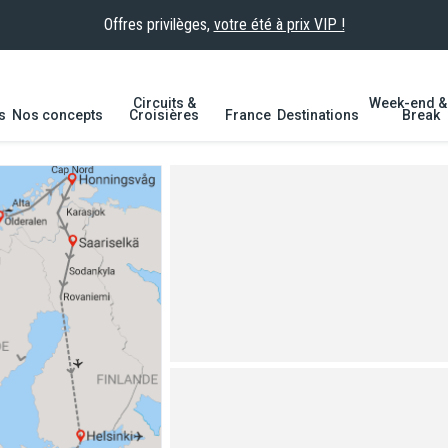
Offres privilèges,
votre été à prix VIP !
Circuits &
Week-end & 
s
Nos concepts
Croisières
France
Destinations
Break