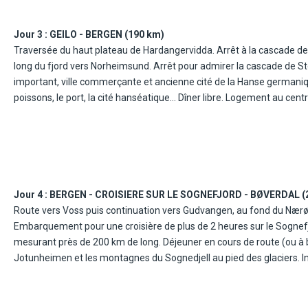
Jour 3 :
GEILO - BERGEN (190 km)
Traversée du haut plateau de Hardangervidda. Arrêt à la cascade de 
long du fjord vers Norheimsund. Arrêt pour admirer la cascade de St
important, ville commerçante et ancienne cité de la Hanse germani
poissons, le port, la cité hanséatique… Dîner libre. Logement au centr
Jour 4 :
BERGEN - CROISIERE SUR LE SOGNEFJORD - BØVERDAL (
Route vers Voss puis continuation vers Gudvangen, au fond du Nærø
Embarquement pour une croisière de plus de 2 heures sur le Sognefjor
mesurant près de 200 km de long. Déjeuner en cours de route (ou à b
Jotunheimen et les montagnes du Sognedjell au pied des glaciers. Inst