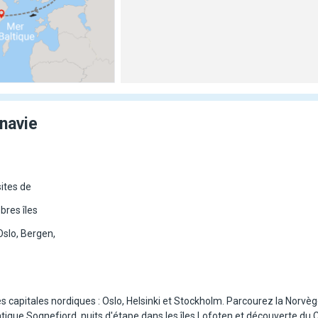
navie
ites de
bres îles
Oslo, Bergen,
es capitales nordiques : Oslo, Helsinki et Stockholm. Parcourez la Norvè
ique Sognefjord, nuits d'étape dans les îles Lofoten et découverte du C