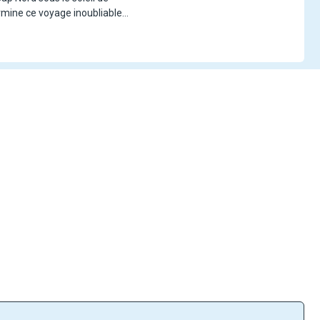
ermine ce voyage inoubliable.
im à Bodø, un trajet en train
ipels de Finlande et de Suède,