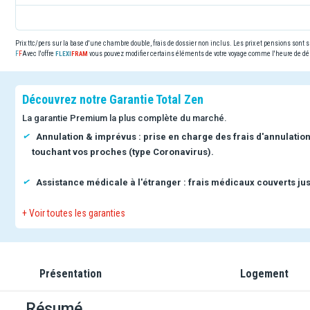
Prix ttc/pers sur la base d'une chambre double, frais de dossier non inclus. Les prix et pensions sont
Avec l'offre
vous pouvez modifier certains éléments de votre voyage comme l'heure de dép
Découvrez notre Garantie Total Zen
La garantie Premium la plus complète du marché.
Annulation & imprévus : prise en charge des frais d'annulatio
touchant vos proches (type Coronavirus).
Assistance médicale à l'étranger : frais médicaux couverts jus
+ Voir toutes les garanties
Présentation
Logement
Résumé