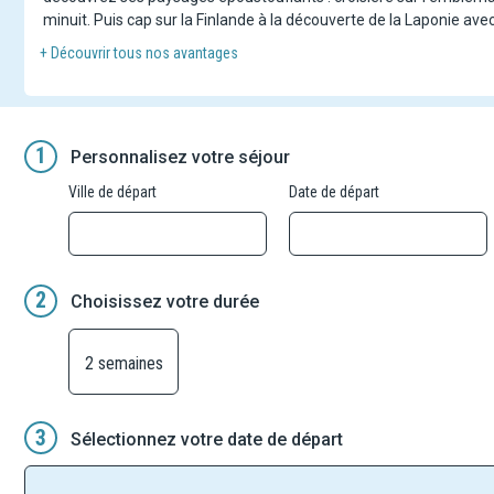
minuit. Puis cap sur la Finlande à la découverte de la Laponie ave
Cet itinéraire méticuleusement conçu vous offre, malgré les dist
+ Découvrir tous nos avantages
de nuit de Rovaniemi à Helsinki et une nuit sur la mer baltique de
sans conteste une des plus belles qui soit.
1
Personnalisez votre séjour
Ville de départ
Date de départ
2
Choisissez votre durée
2 semaines
3
Sélectionnez votre date de départ