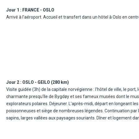
Jour 1 :
FRANCE - OSLO
Arrivé à l'aéroport. Accueil et transfert dans un hôtel à Oslo en centre v
Jour 2 :
OSLO - GEILO (280 km)
Visite guidée (3h) de la capitale norvégienne : l'hôtel de ville, le port,
charmante presqu'île de Bygdøy et ses fameux musées dont le musé
explorateurs polaires. Déjeuner. L'après-midi, départ en longeant les
poissonneuses et siège de nombreuses légendes. Continuation par la
sapins, larges vallées aux paysages souriants. Dîner et logement dans