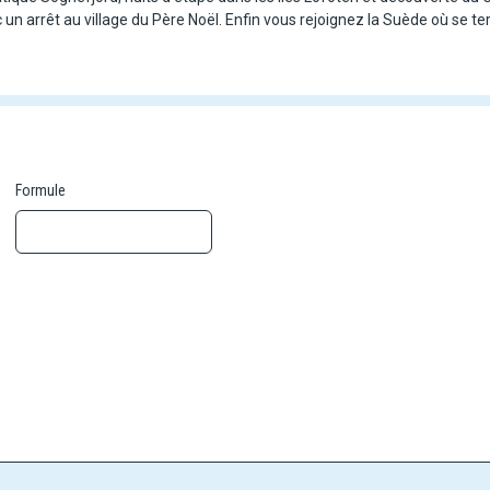
c un arrêt au village du Père Noël. Enfin vous rejoignez la Suède où se t
ances parcourues, un rythme modéré grâce à un vol intérieur de Trondhe
 Helsinki à Stockholm à bord d'une croisière-traversée à travers les arch
Formule