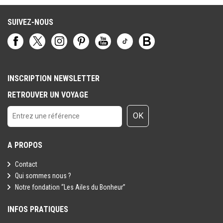
ne peuvent être considérés comme étant à l'abri du risque
terroriste.
SUIVEZ-NOUS
INSCRIPTION NEWSLETTER
RETROUVER UN VOYAGE
OK
A PROPOS
Contact
Qui sommes nous ?
Notre fondation “Les Ailes du Bonheur”
INFOS PRATIQUES