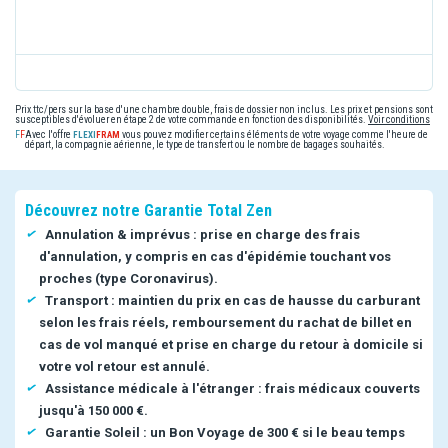
Prix ttc/pers sur la base d'une chambre double, frais de dossier non inclus. Les prix et pensions sont
susceptibles d'évoluer en étape 2 de votre commande en fonction des disponibilités.
Voir conditions
Avec l'offre
vous pouvez modifier certains éléments de votre voyage comme l'heure de
départ, la compagnie aérienne, le type de transfert ou le nombre de bagages souhaités.
Découvrez notre Garantie Total Zen
Annulation & imprévus : prise en charge des frais
d'annulation, y compris en cas d'épidémie touchant vos
proches (type Coronavirus).
Transport : maintien du prix en cas de hausse du carburant
selon les frais réels, remboursement du rachat de billet en
cas de vol manqué et prise en charge du retour à domicile si
votre vol retour est annulé.
Assistance médicale à l'étranger : frais médicaux couverts
jusqu'à 150 000 €.
Garantie Soleil : un Bon Voyage de 300 € si le beau temps