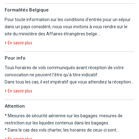
d'autres voyagistes.
Formalités Belgique
- Météo capricieuse: pensez à emporter vêtements chauds et de
Pour toute information sur les conditions d'entrée pour un séjour
pluie.
dans un pays considéré, nous vous invitons à vous rendre sur le
- Pour des raisons techniques ou climatique, le sens du circuit ou
site du ministère des Affaires étrangères belge.
l'organisation des visites peut être inversé ou modifié.
https://diplomatie.belgium.be/fr/Services/voyager_a_letranger/con
- Les kilométrages et les temps de trajet sont donnés à titre
+ En savoir plus
indicatif, ils peuvent varier en fonction des impératifs locaux.
- 2e jour : en cas d'impossibilité d'effectuer la balade en bateau
Pour info
pour des raisons météorologiques, elle sera remplacée par la
Tous horaires de vols communiqués avant réception de votre
visite intérieure du château.
convocation ne peuvent l'être qu'à titre indicatif.
Dans tous les cas, il est impératif que vous attendiez la réception
Pack pension complète en option (141€, 10 participants minimum)
de la convocation comprenant les horaires définitifs avant
+ En savoir plus
à réserver à l'inscription comprenant :
d'organiser votre voyage.
- Le dîner folklorique à Vilnius le Jour 2.
Nous ne pourrons être tenus responsables d'un changement
Attention
- Le dîner à Tallinn le jour 5.
d'horaires entre votre réservation et la convocation définitive.
- Le dîner médiéval à Tallinn le jour 6.
* Mesures de sécurité aérienne sur les bagages:
mesures de
Nous vous informons que, pour ce séjour, les vols sont
restriction sur les liquides contenus dans les bagages
.
susceptibles de faire l'objet d'une escale.
* Dans le cas des vols charter, les horaires de ceux-ci sont
déterminés dans les 48 heures précédant le départ. Les vols
La convocation à l'aéroport, les horaires en heures locales et le
+ En savoir plus