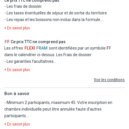
Ce prix TTC ne comprend pas
- Les taxes d'aéroport et de solidarité
- Les frais de dossier.
- Le transfert
- Les taxes éventuelles de séjour et de sortie du territoire.
- Les repas et les boissons non inclus dans la formule.
- Les dépenses d'ordre personnel
+ En savoir plus
- Les excursions facultatives, et les activités non mentionnées
au programme.
F
F
Ce prix TTC ne comprend pas
- Les repas éventuels aux escales.
Les offres
FLEXI
FRAM
sont identifiées par un symbole
F
F
- Les garanties assistance, rapatriement, frais médicaux et
dans le calendrier ci-dessus.
Les Frais de dossier
d'hospitalisation, assistance juridique et pénale.
- Les garanties facultatives
- Les garanties annulation, bagages, retard aérien.
- Les autres repas et les boissons
+ En savoir plus
- Les activités et excursions payantes
Voir les conditions
- Les dépenses d'ordre personnel
Bon à savoir
- Minimum 2 participants, maximum 45. Votre inscription en
chambre individuelle peut être annulée faute d'autres
participants.
- Un guide accompagnateur francophone pour tout le circuit.
+ En savoir plus
- Possibilité de regroupement à l'arrivée avec des participants