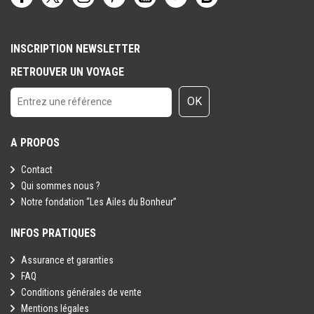
FRAM
pour la sortie du territoire
.
Toutefois il est rappelé qu'aucune région du monde ni aucun pays
INSCRIPTION NEWSLETTER
ne peuvent être considérés comme étant à l'abri du risque
RETROUVER UN VOYAGE
terroriste.
OK
A PROPOS
Contact
Qui sommes nous ?
Notre fondation “Les Ailes du Bonheur”
INFOS PRATIQUES
Assurance et garanties
FAQ
Conditions générales de vente
Mentions légales