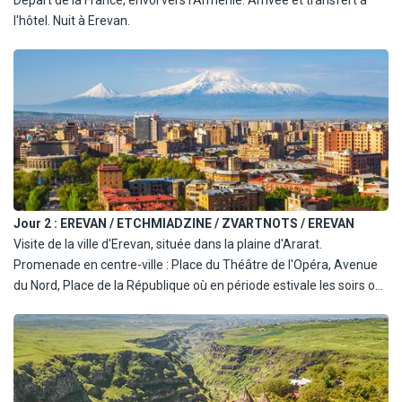
l'hôtel. Nuit à Erevan.
Jour 2 :
EREVAN / ETCHMIADZINE / ZVARTNOTS / EREVAN
Visite de la ville d'Erevan, située dans la plaine d'Ararat.
Promenade en centre-ville : Place du Théâtre de l'Opéra, Avenue
du Nord, Place de la République où en période estivale les soirs on
peut admirer le spectacle "Son et lumières", le Complexe de la
Cascade, ou le Centre d'Art Moderne de Gérard Cafesjian, abrite
une importante collection des oeuvres d'artistes contemporains.
Visite de Tsitsernakaberd (la Forteresse des Hirondelles), le
Mémorial et le musée du Génocide arménien dédié à la mémoire