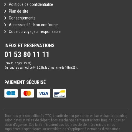
Politique de confidentialité
Plan de site
Consentements
Accessibilité : Non conforme
Code du voyageur responsable
INFOS ET RÉSERVATIONS
01 53 80 11 11
(prix d’un appel local)
Du lundi au samedi de 9h à 23h, le dimanche de 10h à 23h.
PAIEMENT SÉCURISÉ
Tous nos prix sont affichés TTC, à partir de, par personne en base chambre double,
selon dates et villes de départ, hors surcharge carburant et hors frais de dossier
et/ou d'agence. Ces tarifs n’incluent pas les frais de dernière minute ni les
suppléments spécifiques susceptibles de s’appliquer à certaines destinations.