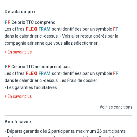
- HAGHPAT : Kefilyan Family Hotel 3*
Détails du prix
Liste d'hôtels communiquée à titre indicatif, les hôtels vous seront
confirmés dans le carnet de voyage transmis quelques jours avant
F
F
Ce prix TTC comprend
le départ.
Les offres
FLEXI
FRAM
sont identifiées par un symbole
F
F
dans le calendrier ci-dessus.
- Vols aller retour opérés par la
compagnie aérienne que vous allez sélectionner
- Logement en chambre double standard dans les hôtels
+ En savoir plus
mentionnés ou similaires
- La formule Demi Pension
F
F
Ce prix TTC ne comprend pas
- Les taxes d'aéroport et de solidarité
Les offres
FLEXI
FRAM
sont identifiées par un symbole
F
F
- Le transfert
dans le calendrier ci-dessus.
Les Frais de dossier
- Les garanties facultatives
- Les autres repas et les boissons
+ En savoir plus
- Les activités et excursions payantes
Voir les conditions
- Les dépenses d'ordre personnel
Bon à savoir
- Départs garantis dès 2 participants, maximum 26 participants.