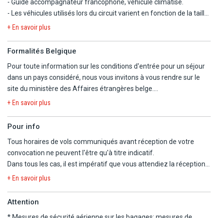
- Guide accompagnateur francophone, véhicule climatisé.
- Les véhicules utilisés lors du circuit varient en fonction de la taille
du groupe. Il peut s'agir d'un véhicule léger, d'un minivan ou d'un
+ En savoir plus
bus. Tous les véhicules sont climatisés.
- Possibilité de regroupement à l'arrivée avec des participants
Formalités Belgique
d'autres voyagistes francophones.
Pour toute information sur les conditions d'entrée pour un séjour
- La formule demi-pension comprend les petits-déjeuners du jour
dans un pays considéré, nous vous invitons à vous rendre sur le
2 au jour 8, les déjeuners des jours 2, 4, 5, 6 et 7 ainsi que le dîner
site du ministère des Affaires étrangères belge.
du jour 3.
https://diplomatie.belgium.be/fr/Services/voyager_a_letranger/con
- Le déjeuner du jour 3 est libre ainsi que les dîners des jours 2, 4, 5,
+ En savoir plus
6 et 7.
- Programme type pouvant être modifié en fonction de certains
Pour info
impératifs locaux, néanmoins les visites sont respectées.
Tous horaires de vols communiqués avant réception de votre
- Taxe de séjour incluse.
convocation ne peuvent l'être qu'à titre indicatif.
- COURANT ELECTRIQUE : 230 V - 50 Hz - Type C et F - Adaptateur
Dans tous les cas, il est impératif que vous attendiez la réception
non nécessaire.
de la convocation comprenant les horaires définitifs avant
+ En savoir plus
d'organiser votre voyage.
Nous ne pourrons être tenus responsables d'un changement
Attention
d'horaires entre votre réservation et la convocation définitive.
* Mesures de sécurité aérienne sur les bagages:
mesures de