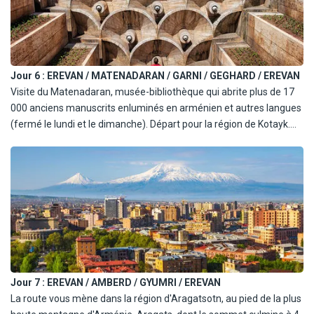
Nuit à Erevan.
Jour 6 :
EREVAN / MATENADARAN / GARNI / GEGHARD / EREVAN
Visite du Matenadaran, musée-bibliothèque qui abrite plus de 17
000 anciens manuscrits enluminés en arménien et autres langues
(fermé le lundi et le dimanche). Départ pour la région de Kotayk.
Visite du temple de Garni, temple hellénistique en Arménie datant
du 1er siècle après J.C;, dédié au dieu Mithra.
Déjeuner à Garni où vous verrez la préparation du pain national
Lavash, inscrit sur la Liste immatérielle du Patrimoine mondial de
l'UNESCO. Continuation pour le monastère de Geghard
(Patrimoine de l'UNESCO), situé dans une gorge spectaculaire. Le
nom du monastère, Geghard, signfie "lance" avec laquelle a été
transpercé le corps du Christ crucifié. Retour à Erevan. Visite du
marché artisanal de Vernissage.
Jour 7 :
EREVAN / AMBERD / GYUMRI / EREVAN
Soirée libre. Nuit à Erevan.
La route vous mène dans la région d'Aragatsotn, au pied de la plus