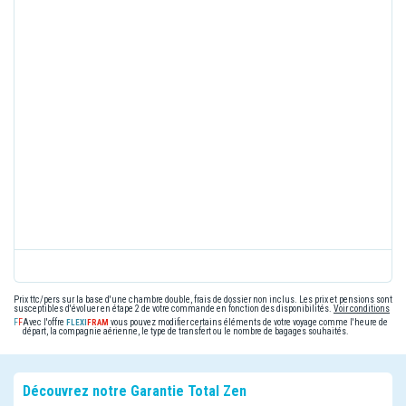
Prix ttc/pers sur la base d'une chambre double, frais de dossier non inclus. Les prix et pensions sont
susceptibles d'évoluer en étape 2 de votre commande en fonction des disponibilités.
Voir conditions
Avec l'offre
vous pouvez modifier certains éléments de votre voyage comme l'heure de
départ, la compagnie aérienne, le type de transfert ou le nombre de bagages souhaités.
Découvrez notre Garantie Total Zen