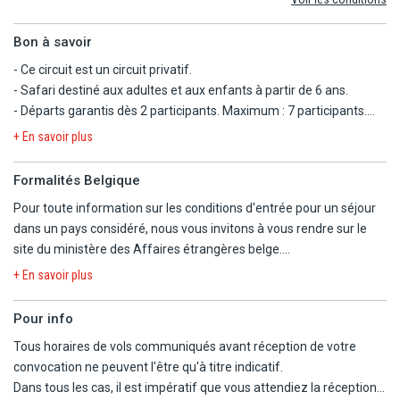
- Les dépenses d'ordre personnel
Bon à savoir
- Ce circuit est un circuit privatif.
- Safari destiné aux adultes et aux enfants à partir de 6 ans.
- Départs garantis dès 2 participants. Maximum : 7 participants.
- Guide local francophone / Chauffeur local francophone.
+ En savoir plus
- Un 4x4 safari Landcruiser avec un toit ouvrant est utilisé lors du
circuit. Le véhicule a une capacité maximale de 7 personnes.
Formalités Belgique
- Véhicule non climatisé adapté au nombre de participants.
Pour toute information sur les conditions d'entrée pour un séjour
- Repas en formule Pension Complète du petit-déjeuner du jour 2
dans un pays considéré, nous vous invitons à vous rendre sur le
au petit-déjeuner du jour 7. Les boissons ainsi que l'eau ne sont
site du ministère des Affaires étrangères belge.
pas comprises durant les repas. L'eau minérale à volonté n'est
https://diplomatie.belgium.be/fr/Services/voyager_a_letranger/con
incluse que dans les véhicules de safari.
+ En savoir plus
- Dans le cas où les clients arrivent avant midi le premier jour, un
enregistrement anticipé est demandé, sous réserve d'occupation
Pour info
de la chambre la nuit précédente. S'ils sont disponibles, les clients
Tous horaires de vols communiqués avant réception de votre
peuvent faire une excursion au Giraffe Center pour nourrir les
convocation ne peuvent l'être qu'à titre indicatif.
girafes, moyennant des frais supplémentaires avant leur arrivée à
Dans tous les cas, il est impératif que vous attendiez la réception
l'hôtel.