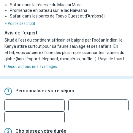
Safari dans la réserve du Maasai Mara
Promenade en bateau sur le lac Naivasha
Safari dans les parcs de Tsavo Ouest et d'Amboséli
+ Voir le descriptif
Avis de l'expert
Situé à l'est du continent africain et baigné par l'océan Indien, le
Kenya attire surtout pour sa faune sauvage et ses safaris. En
effet, vous côtoierez l'une des plus impressionnantes faunes du
globe (lion, léopard, éléphant, rhinocéros, buffle…). Pays de tous les
rêves d'évasion avec des plages paradisiaques de sable blanc et
+ Découvrir tous nos avantages
cocotiers, savane, forêt équatoriale et désert. De nombreux sites
sont inscrits au patrimoine mondial de l'Unesco. Les parcs
nationaux et les réserves sont une véritable invitation à la
découverte.
Personnalisez votre séjour
1
Le circuit proposé vous fera découvrir des sites uniques
regroupant faune et flore exclusives. Une immersion totale au
cœur d'un pays riche et fascinant.
Choisissez votre durée
2