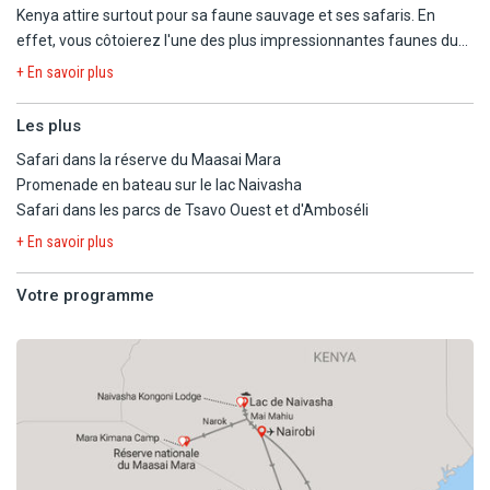
Kenya attire surtout pour sa faune sauvage et ses safaris. En
effet, vous côtoierez l'une des plus impressionnantes faunes du
globe (lion, léopard, éléphant, rhinocéros, buffle…). Pays de tous les
+ En savoir plus
rêves d'évasion avec des plages paradisiaques de sable blanc et
cocotiers, savane, forêt équatoriale et désert. De nombreux sites
Les plus
sont inscrits au patrimoine mondial de l'Unesco. Les parcs
Safari dans la réserve du Maasai Mara
nationaux et les réserves sont une véritable invitation à la
Promenade en bateau sur le lac Naivasha
découverte.
Safari dans les parcs de Tsavo Ouest et d'Amboséli
Le circuit proposé vous fera découvrir des sites uniques
+ En savoir plus
regroupant faune et flore exclusives. Une immersion totale au
cœur d'un pays riche et fascinant.
Votre programme