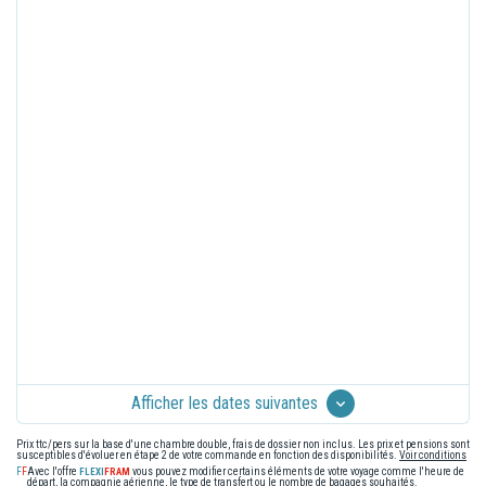
Afficher les dates suivantes
Prix ttc/pers sur la base d'une chambre double, frais de dossier non inclus. Les prix et pensions sont
susceptibles d'évoluer en étape 2 de votre commande en fonction des disponibilités.
Voir conditions
Avec l'offre
vous pouvez modifier certains éléments de votre voyage comme l'heure de
départ, la compagnie aérienne, le type de transfert ou le nombre de bagages souhaités.