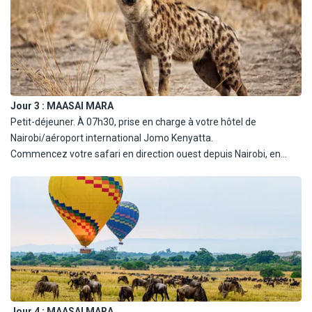
Jour 3 :
MAASAI MARA
Petit-déjeuner. À 07h30, prise en charge à votre hôtel de
Nairobi/aéroport international Jomo Kenyatta.
Commencez votre safari en direction ouest depuis Nairobi, en
montant jusqu'au bord de la vallée du Grand Rift, pour une
descente spectaculaire et panoramique, le long de l'escarpement
de la vallée du Grand Rift, jusqu'à l'étage inférieur. Faites un arrêt
photographique à un point de vue, avant la descente. Continuez la
descente en passant par Mai Mahiu et la ville de Narok. Arrivez à
temps pour le déjeuner au Camp/Lodge. L'après-midi, observation
du gibier dans la réserve la plus populaire du Kenya. Dîner et nuit
au Mara Kimana Camp (ou similaire).
Jour 4 :
MAASAI MARA