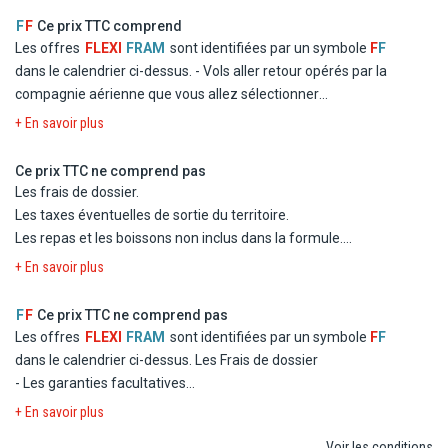
La présence d'un guide accompagnateur local francophone.
F
F
Ce prix TTC comprend
Les entrées et visites prévues selon programme.
Les offres
FLEXI
FRAM
sont identifiées par un symbole
F
F
La taxe de séjour.
dans le calendrier ci-dessus.
- Vols aller retour opérés par la
compagnie aérienne que vous allez sélectionner
- Logement en chambre double standard dans les hôtels
+ En savoir plus
mentionnés ou similaires
- La formule Pension Complète
Ce prix TTC ne comprend pas
- Les taxes d'aéroport et de solidarité
Les frais de dossier.
- Le transfert
Les taxes éventuelles de sortie du territoire.
Les repas et les boissons non inclus dans la formule.
Les dépenses d'ordre personnel
+ En savoir plus
Les excursions facultatives, et les activités non mentionnées
au programme.
F
F
Ce prix TTC ne comprend pas
Les repas éventuels aux escales.
Les offres
FLEXI
FRAM
sont identifiées par un symbole
F
F
Les garanties assistance, rapatriement, frais médicaux et
dans le calendrier ci-dessus.
Les Frais de dossier
d'hospitalisation, assistance juridique et pénale.
- Les garanties facultatives
Les garanties annulation, bagages, retard aérien.
- Les autres repas et les boissons
+ En savoir plus
- Les activités et excursions payantes
Voir les conditions