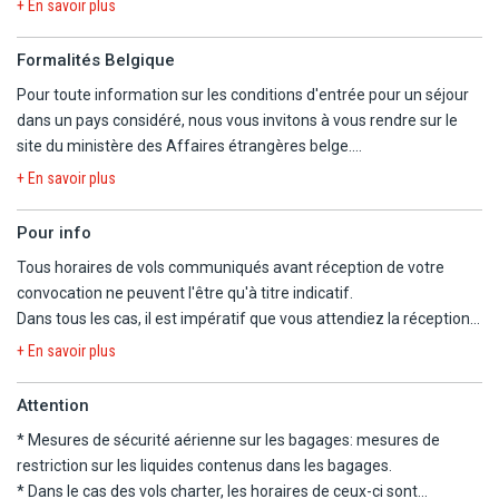
+ En savoir plus
- Circuit du jour 2 au jour 9 en minibus climatisé ou autocar
climatisé.
Formalités Belgique
- Chauffeur-accompagnateur francophone ou guide-
Pour toute information sur les conditions d'entrée pour un séjour
accompagnateur francophone.
dans un pays considéré, nous vous invitons à vous rendre sur le
- Repas selon programme en demi-pension (à l'exception du dîner
site du ministère des Affaires étrangères belge.
du jour 1 et du déjeuner du dernier jour).
https://diplomatie.belgium.be/fr/Services/voyager_a_letranger/con
- Petits-déjeuners continentaux (sauf exception).
+ En savoir plus
- Avec supplément : possibilité de pension complète du petit
déjeuner du 2ème jour au petit déjeuner du dernier jour).
Pour info
- Programme type pouvant être modifié selon certains impératifs
Tous horaires de vols communiqués avant réception de votre
locaux, mais visites respectées.
convocation ne peuvent l'être qu'à titre indicatif.
- Kilométrages à titre indicatif et sujets à modification.
Dans tous les cas, il est impératif que vous attendiez la réception
- Excursions en option : à régler sur place sous réserve d'un
de la convocation comprenant les horaires définitifs avant
+ En savoir plus
nombre de participants minimum (tarifs à titre indicatif pouvant
d'organiser votre voyage.
être modifiés sans préavis).
Nous ne pourrons être tenus responsables d'un changement
Attention
- Pourboires aux chauffeurs et guides : prévoir 5 à 6 CAD pour
d'horaires entre votre réservation et la convocation définitive.
chacun par jour et par personne.
* Mesures de sécurité aérienne sur les bagages:
mesures de
Nous vous informons que, pour ce séjour, les vols sont
- Taxe de séjour incluse.
restriction sur les liquides contenus dans les bagages
.
susceptibles de faire l'objet d'une escale.
* Dans le cas des vols charter, les horaires de ceux-ci sont