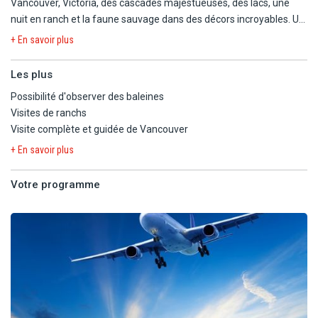
Vancouver, Victoria, des cascades majestueuses, des lacs, une
nuit en ranch et la faune sauvage dans des décors incroyables. Un
voyage riche en aventures et en découvertes vous attend, qui
+ En savoir plus
vous transportera au cœur de la nature et de la culture nord-
américaine!
Les plus
Possibilité d'observer des baleines
Visites de ranchs
Visite complète et guidée de Vancouver
+ En savoir plus
Votre programme