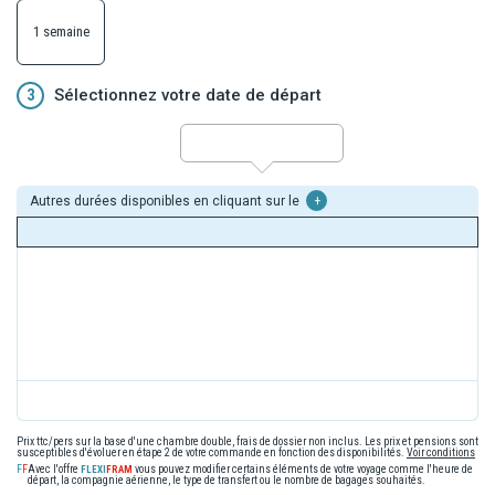
1 semaine
3
Sélectionnez votre date de départ
Autres durées disponibles en cliquant sur le
+
Prix ttc/pers sur la base d'une chambre double, frais de dossier non inclus. Les prix et pensions sont
susceptibles d'évoluer en étape 2 de votre commande en fonction des disponibilités.
Voir conditions
Avec l'offre
vous pouvez modifier certains éléments de votre voyage comme l'heure de
départ, la compagnie aérienne, le type de transfert ou le nombre de bagages souhaités.