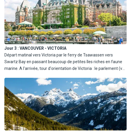
Transfer et retour à l'hôtel en fin de journée. Dîner et nuit.
Jour 3 :
VANCOUVER - VICTORIA
Départ matinal vers Victoria par le ferry de Tsawassen vers
Swartz Bay en passant beaucoup de petites îles riches en faune
marine. A l'arrivée, tour d'orientation de Victoria : le parlement (vu
de l'extérieur), l'hôtel Empress. le quanier des antiquaires,
Chinatown, le quartier résidentieI d'Oakland. Marine Drive le Iong
de la côte et le parc de Beacon Hill. Déjeuner libre en cours de
visite.
En option à réserver et régler à l'inscription (196 €), possibilité de
réaliser une croisière d'observation des baleines de 3h30, un beau
moment passé à découvrir ces impressionnants mammifères
marins.
Installation à l'hôtel. Dîner et nuit à Victoria.