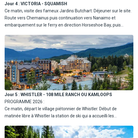
Jour 4 :
VICTORIA - SQUAMISH
Ce matin, visite des fameux Jardins Butchart. Déjeuner sur le site.
Route vers Chemainus puis continuation vers Nanaimo et
embarquement sur le ferry en direction Horseshoe Bay, puis
continuation vers Squamish via la célèbre Sea to Sky Highway, une
des routes les plus scéniques de l'Ouest canadien, entre mer et
montagnes. Arrêt aux chutes Shannon, hautes de 335 m.
Installation à l'hôtel. Diner libre. Nuit à Squamish.
Jour 5 :
WHISTLER - 108 MILE RANCH OU KAMLOOPS
PROGRAMME 2026 :
Ce matin, départ le village piétonnier de Whistler. Début de
matinée libre à Whistler la station de ski qui a accueilli les
compétitions alpines des Jeux Olympiques d'Hiver de 2011 de
Vancouver. Départ vers Cache Creek et Lillooett, le kilomètre zéro
de la piste de la ruée vers l'or du Klondike. Déjeuner (en pension