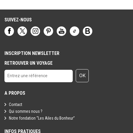
Toutefois il est rappelé qu'aucune région du monde ni aucun pays
ne peuvent être considérés comme étant à l'abri du risque
terroriste.
SUIVEZ-NOUS
INSCRIPTION NEWSLETTER
RETROUVER UN VOYAGE
OK
A PROPOS
Contact
Qui sommes nous ?
Notre fondation “Les Ailes du Bonheur”
INFOS PRATIQUES