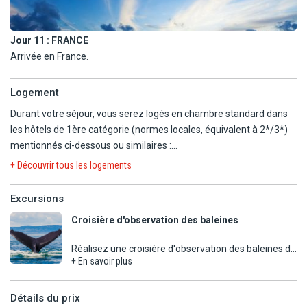
Jour 11 :
FRANCE
Arrivée en France.
Logement
Durant votre séjour, vous serez logés en chambre standard dans
les hôtels de 1ère catégorie (normes locales, équivalent à 2*/3*)
mentionnés ci-dessous ou similaires :
+ Découvrir tous les logements
Programme 2026 :
VANCOUVER : La Quinta Inn Vancouver Airport
Excursions
VICTORIA : Days Inn Victoria
Croisière d'observation des baleines
SQUAMISH : Sea to Sky Hotel
KAMLOOPS : South Thomson Inn & Conference Center ou 108
Réalisez une croisière d'observation des baleines de
Golf Resort
+ En savoir plus
3h30, un beau moment passé à découvrir ces
VALEMOUNT ou JASPER : Comfort Inn & Suites Valemoun,
impressionnants mammifères marins.
Marmot Lodge ou Jasper Inn & Suites
Détails du prix
LAKE LOUISE : The Crossing Resort
Age minimum : 7 ans. Les enfants doivent mesurer