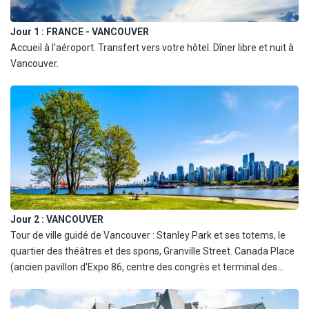
Jour 1 :
FRANCE - VANCOUVER
Accueil à l'aéroport. Transfert vers votre hôtel. Dîner libre et nuit à
Vancouver.
Jour 2 :
VANCOUVER
Tour de ville guidé de Vancouver : Stanley Park et ses totems, le
quartier des théâtres et des spons, Granville Street. Canada Place
(ancien pavillon d'Expo 86, centre des congrès et terminal des
bateaux de croisière pour l'Alaska), Chinatown, Gastown, Yaletown
et Granville lsland Market. Déjeuner libre en cours de visite.