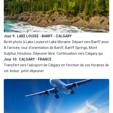
nuit en région de Lake Louise.
Selon les départs, la nuit peut se faire à Banff au lieu de la région
de Lake Louise.
Jour 9 :
LAKE LOUISE - BANFF - CALGARY
Arrêt photo à Lake Louise et Lake Moraine. Départ vers Banff avec
A l'arrivée, tour d'orientation de Banff, Banff Springs, Mont
Sulphur, Hoodoos. Déjeuner libre. Continuation vers Calgary qui
accueillit les Jeux Olympiques d'Hiver en 1988. Tour d'orientation
Jour 10 :
CALGARY - FRANCE
de Calgary : centreville,Fort Calgary, Stampede Park, etc.
Transfert vers l'aéroport de Calgary en fonction de vos horaires de
Installation à l'hôtel. Dîner et nuit à Calgary.
vol. Inclus : petit-déjeuner