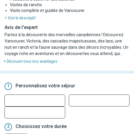
Visites de ranchs
Visite complète et guidée de Vancouver
+ Voir le descriptif
Avis de l'expert
Partez à la découverte des merveilles canadiennes ! Découvrez
Vancouver, Victoria, des cascades majestueuses, des lacs, une
nuit en ranch et la faune sauvage dans des décors incroyables. Un
voyage riche en aventures et en découvertes vous attend, qui
vous transportera au cœur de la nature et de la culture nord-
+ Découvrir tous nos avantages
américaine!
Personnalisez votre séjour
1
Choisissez votre durée
2