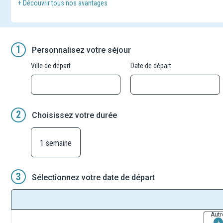
+ Découvrir tous nos avantages
Embarquez pour la Turquie et profitez d'un séjour inédit à la déc
Ce circuit combine les sites majeurs de la Turquie, depuis Antaly
1
Personnalisez votre séjour
Durant votre voyage vous serez logés en tout confort, en pensio
Ville de départ
Date de départ
2
Choisissez votre durée
1 semaine
3
Sélectionnez votre date de départ
Autr
+