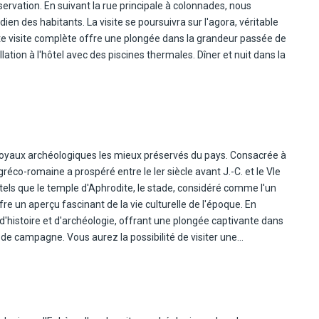
servation. En suivant la rue principale à colonnades, nous
ien des habitants. La visite se poursuivra sur l'agora, véritable
ette visite complète offre une plongée dans la grandeur passée de
lation à l'hôtel avec des piscines thermales. Dîner et nuit dans la
es joyaux archéologiques les mieux préservés du pays. Consacrée à
réco-romaine a prospéré entre le Ier siècle avant J.-C. et le VIe
tels que le temple d'Aphrodite, le stade, considéré comme l'un
re un aperçu fascinant de la vie culturelle de l'époque. En
'histoire et d'archéologie, offrant une plongée captivante dans
 de campagne. Vous aurez la possibilité de visiter une
e de tapis turcs. Cette visite vous offrira un aperçu unique des
énération. L'après midi visite de Pamukkale, son nom, qui signifie
vertin d'un blanc éclatant, formées par les sources thermales
on gelés. Pamukkale abrite également les vestiges de l'ancienne
uvent explorer le théâtre antique magnifiquement préservé, les