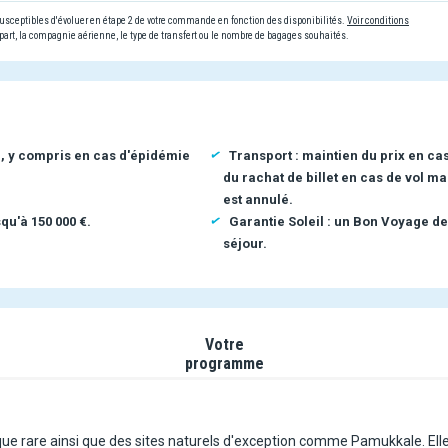
 susceptibles d'évoluer en étape 2 de votre commande en fonction des disponibilités.
Voir conditions
art, la compagnie aérienne, le type de transfert ou le nombre de bagages souhaités.
n, y compris en cas d'épidémie
Transport : maintien du prix en ca
du rachat de billet en cas de vol ma
est annulé.
qu'à 150 000 €.
Garantie Soleil : un Bon Voyage de
séjour.
Votre
programme
que rare ainsi que des sites naturels d'exception comme Pamukkale. Elle