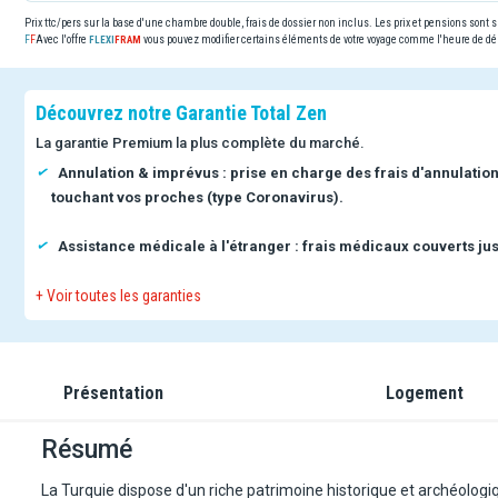
Prix ttc/pers sur la base d'une chambre double, frais de dossier non inclus. Les prix et pensions sont
Avec l'offre
vous pouvez modifier certains éléments de votre voyage comme l'heure de dép
Découvrez notre Garantie Total Zen
La garantie Premium la plus complète du marché.
Annulation & imprévus : prise en charge des frais d'annulatio
touchant vos proches (type Coronavirus).
Assistance médicale à l'étranger : frais médicaux couverts jus
+ Voir toutes les garanties
Présentation
Logement
Résumé
La Turquie dispose d'un riche patrimoine historique et archéologi