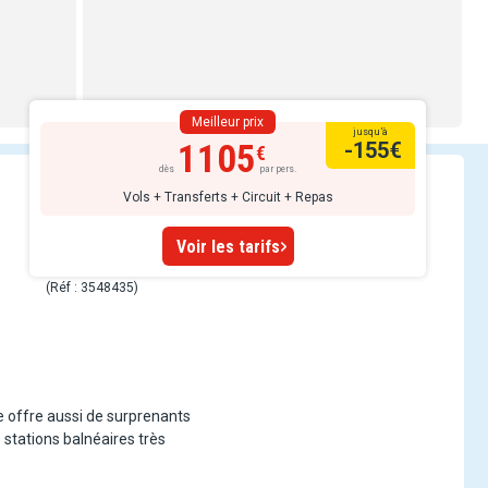
Meilleur prix
jusqu’à
1105
-155
€
dès
par pers.
Vols + Transferts + Circuit + Repas
Voir les tarifs
(Réf : 3548435)
e offre aussi de surprenants
 stations balnéaires très