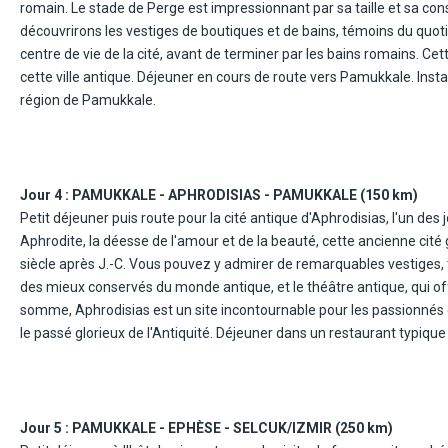
romain. Le stade de Perge est impressionnant par sa taille et sa con
découvrirons les vestiges de boutiques et de bains, témoins du quotid
centre de vie de la cité, avant de terminer par les bains romains. C
cette ville antique. Déjeuner en cours de route vers Pamukkale. Instal
région de Pamukkale.
Jour 4 :
PAMUKKALE - APHRODISIAS - PAMUKKALE (150 km)
Petit déjeuner puis route pour la cité antique d'Aphrodisias, l'un d
Aphrodite, la déesse de l'amour et de la beauté, cette ancienne cité g
siècle après J.-C. Vous pouvez y admirer de remarquables vestiges, 
des mieux conservés du monde antique, et le théâtre antique, qui off
somme, Aphrodisias est un site incontournable pour les passionnés d
le passé glorieux de l'Antiquité. Déjeuner dans un restaurant typique
coopérative de tapis, où vous pourrez découvrir l'art ancien du tissag
techniques traditionnelles de tissage, transmises de génération en g
"château de coton" en turc, décrit parfaitement les terrasses de tra
riches en minéraux. Ces terrasses ressemblent à des champs de cot
Jour 5 :
PAMUKKALE - EPHÈSE - SELCUK/IZMIR (250 km)
ville de Hiérapolis, fondée au IIe siècle avant J.-C. Les visiteurs pe