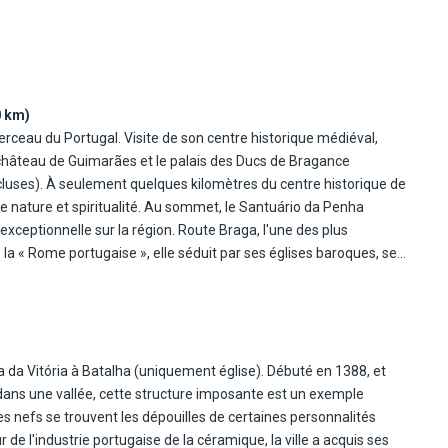
0 km)
 château de Guimarães et le palais des Ducs de Bragance
 historique de
e nature et spiritualité. Au sommet, le Santuário da Penha
ceptionnelle sur la région. Route Braga, l'une des plus
 la « Rome portugaise », elle séduit par ses églises baroques, ses
n découvre une richesse architecturale remarquable : des églises
 pays – entrée non incluse), des fontaines anciennes, des
ca, animée par des cafés et des terrasses. Déjeuner à Braga
ématique, classé au patrimoine mondial de l'UNESCO, connu pour
entourés de jardins, de fontaines et de statues allégoriques.
a da Vitória à Batalha (uniquement église). Débuté en 1388, et
Portugal –, est une ville d'artisanat et de traditions. Ses ruelles
t dans une vallée, cette structure imposante est un exemple
l dans la région de Mira.. Verre de bienvenue. Dîner avec boissons
 nefs se trouvent les dépouilles de certaines personnalités