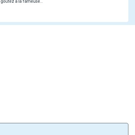
, goûtez à la fameuse
nomie régionale, le tout
ns l'âme portugaise. Une