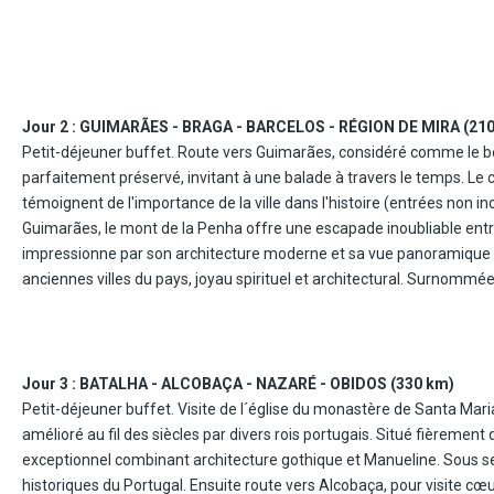
Jour 2 :
GUIMARÃES - BRAGA - BARCELOS - RÉGION DE MIRA (21
Petit-déjeuner buffet. Route vers Guimarães, considéré comme le berceau du Portugal. Visite de son centre historique médiéval,
parfaitement préservé, invitant à une balade à travers le temps. Le
témoignent de l'importance de la ville dans l'histoire (entrées non incluses). À seulement quelques kilomètres du centre
Guimarães, le mont de la Penha offre une escapade inoubliable entr
impressionne par son architecture moderne et sa vue panoramique ex
anciennes villes du pays, joyau spirituel et architectural. Surnommée
ruelles pleines de charme. Visite guidée du centre historique, on l'o
majestueuses, comme la Sé de Braga (la plus ancienne cathédrale du
jardins soignés et de magnifiques places comme la Praça da Repúbli
Après le déjeuner, route vers Bom Jésus do Monte, sanctuaire embl
Jour 3 :
BATALHA - ALCOBAÇA - NAZARÉ - OBIDOS (330 km)
ces escaliers monumentaux insérés dans une mise en scène baroque, 
Petit-déjeuner buffet. Visite de l´église du monastère de Santa Mari
Route vers Barcelos, connue pour son célèbre coq coloré – symbole du 
amélioré au fil des siècles par divers rois portugais. Situé fièremen
dévoilent des trésors d'histoire et de culture. Transfert à votre hôte
exceptionnel combinant architecture gothique et Manueline. Sous ses
et logement à votre hôtel 3*.
historiques du Portugal. Ensuite route vers Alcobaça, pour visite cœur de l'industrie portugaise de la céramique, la ville a acquis ses