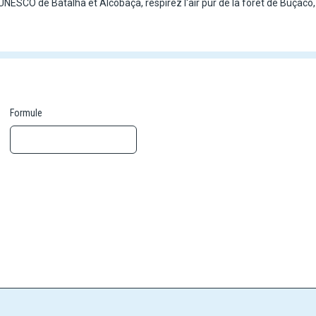
UNESCO de Batalha et Alcobaça, respirez l'air pur de la forêt de Buçaco
cuit combine visites culturelles, paysages à couper le souffle et gastro
s 3* avec dîners inclus, pour une immersion sereine et authentique da
Formule