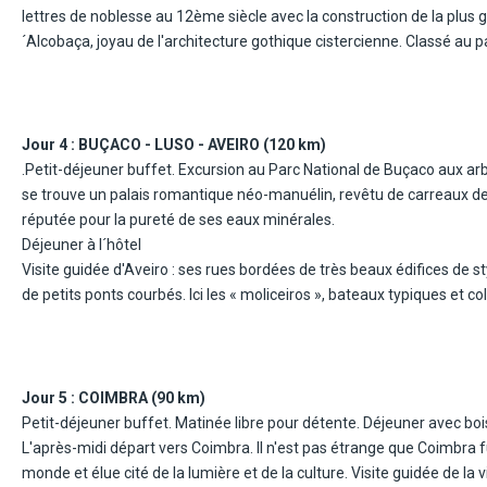
lettres de noblesse au 12ème siècle avec la construction de la plus g
´Alcobaça, joyau de l'architecture gothique cistercienne. Classé au
l'un des plus beaux exemples d'architecture religieuse médiévale au
Visite guidée de Nazaré, village de pêcheurs aux coutumes pittore
Sítio » (funiculaire non inclus), point de visite obligatoire pour la f
de cette petite ville où les murailles entourent des ruelles étroites 
Jour 4 :
BUÇACO - LUSO - AVEIRO (120 km)
et l'imposant château, aujourd'hui transformé en splendide « pousada
.Petit-déjeuner buffet. Excursion au Parc National de Buçaco aux arbres séculaires et aux fougères arborescentes, à l'intérieur duquel
de chocolat. Retour à l'hôtel. Dîner avec boissons et logement à votr
se trouve un palais romantique néo-manuélin, revêtu de carreaux de 
réputée pour la pureté de ses eaux minérales.
Déjeuner à l´hôtel
Visite guidée d'Aveiro : ses rues bordées de très beaux édifices de
de petits ponts courbés. Ici les « moliceiros », bateaux typiques et 
découverte personnelle de Aveiro. R
Jour 5 :
COIMBRA (90 km)
Petit-déjeuner buffet. Matinée libre pour détente. Déjeuner ave
L'après-midi départ vers Coimbra. Il n'est pas étrange que Coimbra fû
monde et élue cité de la lumière et de la culture. Visite guidée de la vi