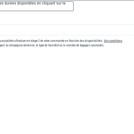
es durées disponibles en cliquant sur le
 susceptibles d'évoluer en étape 2 de votre commande en fonction des disponibilités.
Voir conditions
art, la compagnie aérienne, le type de transfert ou le nombre de bagages souhaités.