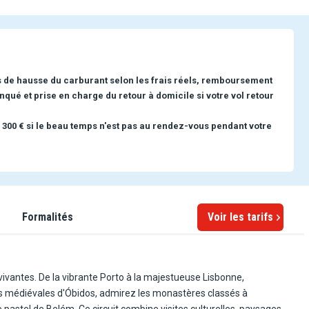
s de hausse du carburant selon les frais réels, remboursement
nqué et prise en charge du retour à domicile si votre vol retour
 300 € si le beau temps n'est pas au rendez-vous pendant votre
Formalités
Voir les tarifs
 vivantes. De la vibrante Porto à la majestueuse Lisbonne,
s médiévales d'Óbidos, admirez les monastères classés à
 pastel de Belém. Ce circuit combine visites culturelles, paysages