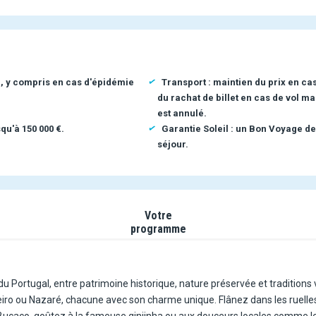
n, y compris en cas d'épidémie
Transport : maintien du prix en ca
du rachat de billet en cas de vol ma
est annulé.
qu'à 150 000 €.
Garantie Soleil : un Bon Voyage de
séjour.
Votre
programme
du Portugal, entre patrimoine historique, nature préservée et traditions
o ou Nazaré, chacune avec son charme unique. Flânez dans les ruelle
e Buçaco, goûtez à la fameuse ginjinha ou aux douceurs locales comme le