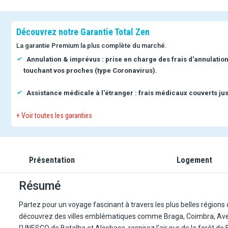
Découvrez notre Garantie Total Zen
La garantie Premium la plus complète du marché.
Annulation & imprévus : prise en charge des frais d'annulatio
touchant vos proches (type Coronavirus).
Assistance médicale à l'étranger : frais médicaux couverts jus
+ Voir toutes les garanties
Présentation
Logement
Résumé
Partez pour un voyage fascinant à travers les plus belles régions 
découvrez des villes emblématiques comme Braga, Coimbra, Aveir
l'UNESCO de Batalha et Alcobaça, respirez l'air pur de la forêt d