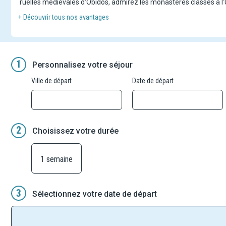
ruelles médiévales d'Óbidos, admirez les monastères classés à l'
ginjinha ou aux douceurs locales comme le pastel de Belém. Ce cir
+ Découvrir tous nos avantages
accompagné par un guide francophone passionné. Séjour en hôtel
aventure riche en découvertes, en émotions… et en saveurs !
1
Personnalisez votre séjour
Ville de départ
Date de départ
2
Choisissez votre durée
1 semaine
3
Sélectionnez votre date de départ