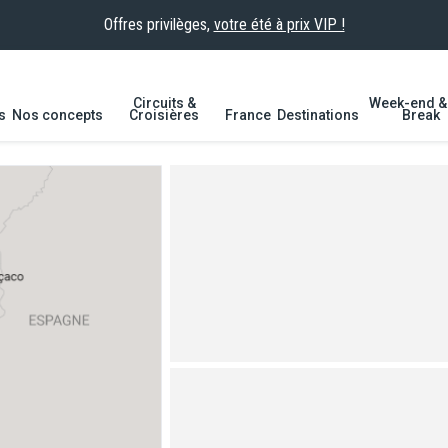
Offres privilèges,
votre été à prix VIP !
Circuits &
Week-end & 
s
Nos concepts
Croisières
France
Destinations
Break