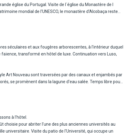
rande église du Portugal. Visite de l´église du Monastère de l
 patrimoine mondial de l'UNESCO, le monastère d'Alcobaça reste
 Portugal. Déjeuner de poisson à Nazaré.
sques où les femmes portent sept jupons superposés. Montée au «
oi et pour son panorama magnifique. Continuation vers Óbidos. Visite
avec des maisons blanchies à la chaux, des églises extraordinaires
 ». Dégustation de "ginjinha" (liqueur de griottes) dans un verre
e hôtel 3*
faïence, transformé en hôtel de luxe. Continuation vers Luso,
 style Art Nouveau sont traversées par des canaux et enjambés par
colorés, se promènent dans la lagune d'eau salée. Temps libre pour
etour à l'hôtel. Dîner avec boissons et logement à votre hôtel 3*.
c boissons à l'hôtel.
t choisie pour abriter l'une des plus anciennes universités au
lle universitaire. Visite du patio de l'Université, qui occupe un