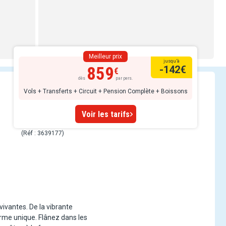
Meilleur prix
jusqu’à
859
-142
€
dès
par pers.
Vols + Transferts + Circuit + Pension Complète + Boissons
Voir les tarifs
(Réf : 3639177)
vivantes. De la vibrante
rme unique. Flânez dans les