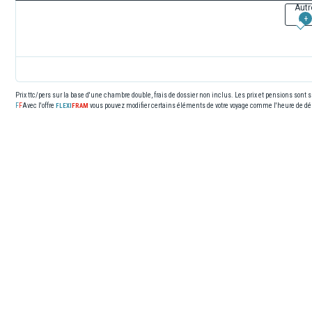
Autr
+
Prix ttc/pers sur la base d'une chambre double, frais de dossier non inclus. Les prix et pensions sont
Avec l'offre
vous pouvez modifier certains éléments de votre voyage comme l'heure de dép