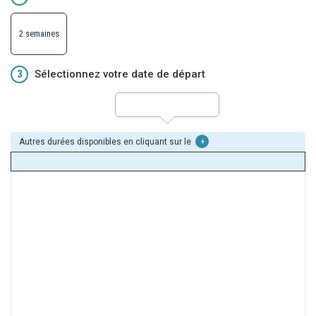
s'entrelacent sur le Bund, dans les jardins et ruelles animées. Un
voyage complet alliant patrimoine, nature et culture, riche en
émotions et découvertes.
2 semaines
3
Sélectionnez votre date de départ
Autres durées disponibles en cliquant sur le
+