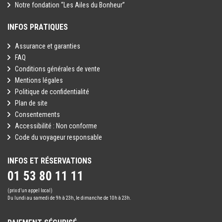
Notre fondation “Les Ailes du Bonheur”
Petit-déjeuner à l'hôtel. Journée libre, sans guide. Déjeuner et
déplacements fréquents, des changements d'hôtels et des
dîner libre. Nuit à l'hôtel.
activités variées. Les infrastructures locales ne sont pas toujours
INFOS PRATIQUES
adaptées aux personnes à mobilité réduite ou nécessitant une
JOUR 17 : SHANGHAI - FRANCE
assistance particulière. Ces voyages s'adressent donc à des
Assurance et garanties
Petit-déjeuner à l'hôtel. Journée libre, sans guide. Déjeuner et
voyageurs à l'aise avec un rythme de visite soutenu.
FAQ
dîner libre. Transfert collectif à l'aéroport de Shanghai. Vol pour la
Conditions générales de vente
France.
Mentions légales
Arrivée en France selon le plan de vols.
Politique de confidentialité
Plan de site
Consentements
Accessibilité : Non conforme
Code du voyageur responsable
INFOS ET RÉSERVATIONS
01 53 80 11 11
(prix d’un appel local)
Du lundi au samedi de 9h à 23h, le dimanche de 10h à 23h.