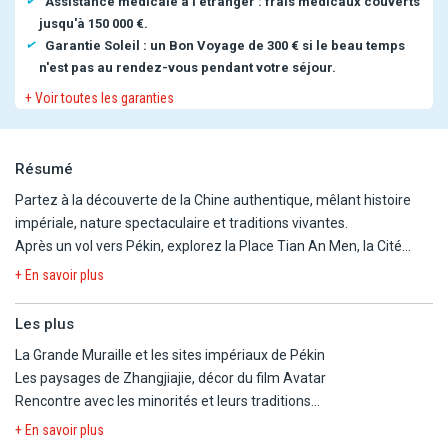
Assistance médicale à l'étranger : frais médicaux couverts
jusqu'à 150 000 €.
Garantie Soleil : un Bon Voyage de 300 € si le beau temps
n'est pas au rendez-vous pendant votre séjour.
+ Voir toutes les garanties
Résumé
Partez à la découverte de la Chine authentique, mêlant histoire
impériale, nature spectaculaire et traditions vivantes.
Après un vol vers Pékin, explorez la Place Tian An Men, la Cité
Interdite, le Temple du Ciel et la Grande Muraille avant de savourer
+ En savoir plus
un dîner au canard laqué. Prenez ensuite le TGV pour Xi'an, où
l'armée de terre cuite et les quartiers anciens vous plongent au
Les plus
cœur de la Route de la Soie, avec un spectacle traditionnel en
La Grande Muraille et les sites impériaux de Pékin
prime. Envolez-vous vers Zhangjiajie pour admirer ses paysages
Les paysages de Zhangjiajie, décor du film Avatar
uniques, ses piliers rocheux, ascenseur panoramique et
Rencontre avec les minorités et leurs traditions
passerelles vertigineuses au-dessus du vide. Puis, dans le
Une séance de Taichi à Xi'An
Guizhou, vivez une immersion dans les villages des minorités
+ En savoir plus
2 jours libres à Shanghai en fin de circuit