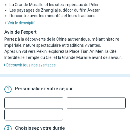
La Grande Muraille et les sites impériaux de Pékin
Les paysages de Zhangjiajie, décor du film Avatar
Rencontre avec les minorités et leurs traditions
+ Voir le descriptif
Avis de l'expert
Partez à la découverte de la Chine authentique, mêlant histoire
impériale, nature spectaculaire et traditions vivantes.
Après un vol vers Pékin, explorez la Place Tian An Men, la Cité
Interdite, le Temple du Ciel et la Grande Muraille avant de savourer
un dîner au canard laqué. Prenez ensuite le TGV pour Xi'an, où
+ Découvrir tous nos avantages
l'armée de terre cuite et les quartiers anciens vous plongent au
cœur de la Route de la Soie, avec un spectacle traditionnel en
prime. Envolez-vous vers Zhangjiajie pour admirer ses paysages
uniques, ses piliers rocheux, ascenseur panoramique et
Personnalisez votre séjour
1
passerelles vertigineuses au-dessus du vide. Puis, dans le
Guizhou, vivez une immersion dans les villages des minorités
Dong et Miao, avec marchés colorés, chants ancestraux et
rencontres authentiques. À Guilin, une croisière sur la rivière Li
entre rizières et montagnes karstiques vous attend, avant de
rejoindre la vibrante Shanghai, où modernité et tradition
Choisissez votre durée
2