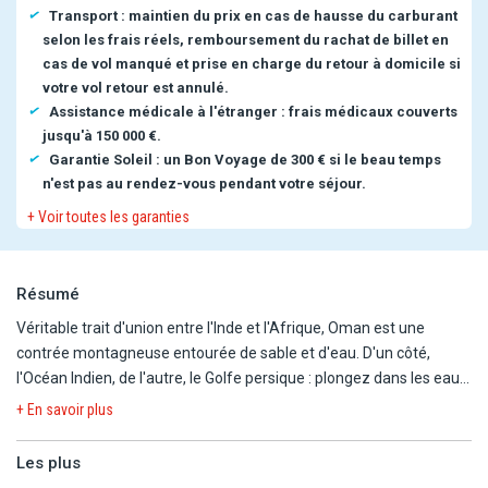
Transport : maintien du prix en cas de hausse du carburant
selon les frais réels, remboursement du rachat de billet en
cas de vol manqué et prise en charge du retour à domicile si
votre vol retour est annulé.
Assistance médicale à l'étranger : frais médicaux couverts
jusqu'à 150 000 €.
Garantie Soleil : un Bon Voyage de 300 € si le beau temps
n'est pas au rendez-vous pendant votre séjour.
+ Voir toutes les garanties
Résumé
Véritable trait d'union entre l'Inde et l'Afrique, Oman est une
contrée montagneuse entourée de sable et d'eau. D'un côté,
l'Océan Indien, de l'autre, le Golfe persique : plongez dans les eaux
tièdes, au ras des falaises, sur des tombants exceptionnels.
+ En savoir plus
Contemplez sa faune aquatique (baleine, dauphins, tortures...) et
profitez de ces plages paradisiaques. Oman est aussi connu pour
Les plus
son désert avec ses dunes orange.