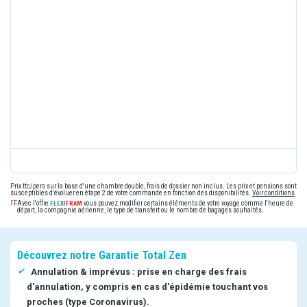
Prix ttc/pers sur la base d'une chambre double, frais de dossier non inclus. Les prix et pensions sont
susceptibles d'évoluer en étape 2 de votre commande en fonction des disponibilités.
Voir conditions
Avec l'offre
vous pouvez modifier certains éléments de votre voyage comme l'heure de
départ, la compagnie aérienne, le type de transfert ou le nombre de bagages souhaités.
Découvrez notre Garantie Total Zen
Annulation & imprévus : prise en charge des frais
d'annulation, y compris en cas d'épidémie touchant vos
proches (type Coronavirus).