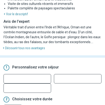
Visite de sites culturels récents et immersifs
Palette complète de paysages spectaculaires
+ Voir le descriptif
Avis de l'expert
Véritable trait d'union entre l'Inde et l'Afrique, Oman est une
contrée montagneuse entourée de sable et d'eau. D'un côté,
l'Océan Indien, de l'autre, le Golfe persique : plongez dans les eaux
tièdes, au ras des falaises, sur des tombants exceptionnels.
Contemplez sa faune aquatique (baleine, dauphins, tortures...) et
+ Découvrir tous nos avantages
profitez de ces plages paradisiaques. Oman est aussi connu pour
son désert avec ses dunes orange.
Personnalisez votre séjour
1
Choisissez votre durée
2