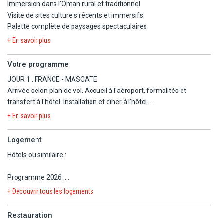
Immersion dans l'Oman rural et traditionnel
Visite de sites culturels récents et immersifs
Palette complète de paysages spectaculaires
+ En savoir plus
Votre programme
JOUR 1 : FRANCE - MASCATE
Arrivée selon plan de vol. Accueil à l'aéroport, formalités et
transfert à l'hôtel. Installation et dîner à l'hôtel.
+ En savoir plus
JOUR 2 : MASCATE - VILLAGE D'AL WAKAN (environ 132 km)
Visite de Mascate avec la magnifique Grande Mosquée de grès et
Logement
de marbre (avec le plus grand tapis d'une seule pièce fait main et
Hôtels ou similaire :
le plus grand chandelier du monde, serti d'or 24 carats). Visite du
Centre d'histoire des sciences, il vise à initier les jeunes
Programme 2026 :
générations à la science de manière engageante et interactive.
Muscat : Crowne Plaza OCEC.
Découverte de la science dans le monde islamique à travers des
+ Découvrir tous les logements
Wakan : Sama Heritage Homes (guest house).
expositions, des films et des événements inspirants. Déjeuner.
Al Hamra : Bait Al Jabal Hospitality Inn (guest house).
Poursuite vers Al Wakan, un petit village de montagne orné de
Restauration