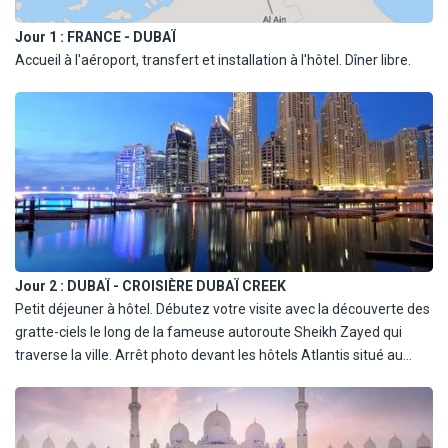
Jour 1 :
FRANCE - DUBAÏ
Accueil à l'aéroport, transfert et installation à l'hôtel. Dîner libre.
Jour 2 :
DUBAÏ - CROISIÈRE DUBAÏ CREEK
Petit déjeuner à hôtel. Débutez votre visite avec la découverte des
gratte-ciels le long de la fameuse autoroute Sheikh Zayed qui
traverse la ville. Arrêt photo devant les hôtels Atlantis situé au
croissant de Palm Jumeirah, et le Burj Al Arab, hôtel
emblématique de Dubaï. Vous rejoindrez le quartier de Downtown
et monterez au 124è étage de la Burj Khalifa, plus haute tour du
monde. Profitez d'une vue imprenable à 360 degrés sur la ville.