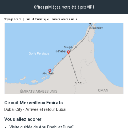
Offres privilèges,
votre été à prix VIP !
Voyage Fram
|
Circuit touristique Emirats arabes unis
Circuit Merveilleux
Emirats
Dubai City - Arrivée et retour Dubai
Vous allez adorer
Visite guidée de Abu Dhabi et Dubaï