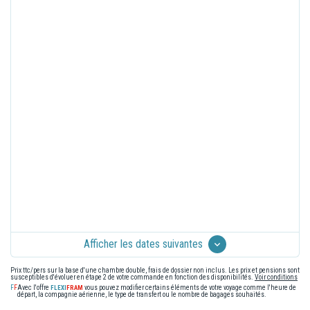
Afficher les dates suivantes
Prix ttc/pers sur la base d'une chambre double, frais de dossier non inclus. Les prix et pensions sont
susceptibles d'évoluer en étape 2 de votre commande en fonction des disponibilités.
Voir conditions
Avec l'offre
vous pouvez modifier certains éléments de votre voyage comme l'heure de
départ, la compagnie aérienne, le type de transfert ou le nombre de bagages souhaités.