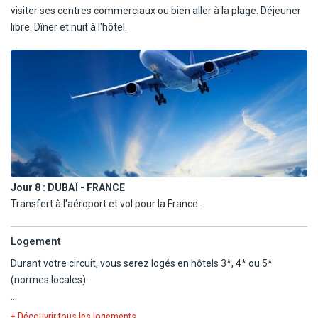
visiter ses centres commerciaux ou bien aller à la plage. Déjeuner
libre. Dîner et nuit à l'hôtel.
Jour 8 :
DUBAÏ - FRANCE
Transfert à l'aéroport et vol pour la France.
Logement
Durant votre circuit, vous serez logés en hôtels 3*, 4* ou 5*
(normes locales).
Ci-dessous logements possibles ou équivalents, à titre indicatif et
+ Découvrir tous les logements