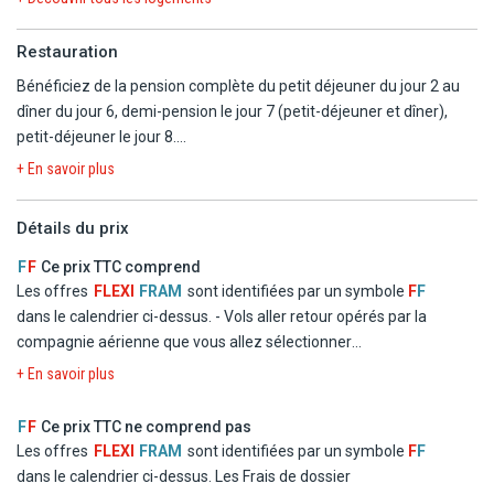
sous réserve de modification.
Restauration
Hôtels en 3* (ou similaire) :
Bénéficiez de la pension complète du petit déjeuner du jour 2 au
DUBAI : Hampton by Hilton Dubaï Airport
dîner du jour 6, demi-pension le jour 7 (petit-déjeuner et dîner),
ABU DHABI : All Seasons hôtel
petit-déjeuner le jour 8.
Eau incluse lors des repas.
Avec supplément :
+ En savoir plus
Hôtels en 4* (ou similaire) :
DUBAI : Hilton Garden inn Dubaï
Détails du prix
ABU DHABI : Ayla Bawadi
F
F
Ce prix TTC comprend
Les offres
FLEXI
FRAM
sont identifiées par un symbole
F
F
Hôtels en 5* (ou similaire) :
dans le calendrier ci-dessus.
- Vols aller retour opérés par la
DUBAI : Grand Millennium
compagnie aérienne que vous allez sélectionner
ABU DHABI : Four points
- Logement en chambre double standard dans les hôtels
+ En savoir plus
mentionnés ou similaires
Liste d'hôtels communiquée à titre indicatif, les hôtels vous seront
- La formule Repas
confirmés dans le carnet de voyage transmis quelques jours avant
F
F
Ce prix TTC ne comprend pas
- Les taxes d'aéroport et de solidarité
le départ.
Les offres
FLEXI
FRAM
sont identifiées par un symbole
F
F
- Le transfert
dans le calendrier ci-dessus.
Les Frais de dossier