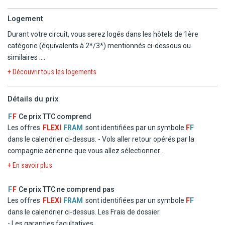
Logement
Durant votre circuit, vous serez logés dans les hôtels de 1ère
catégorie (équivalents à 2*/3*) mentionnés ci-dessous ou
similaires :
+ Découvrir tous les logements
Programme 2026 :
NEW YORK (banlieue) : Fairfield Inn & Suites Newark Liberty Airport
Détails du prix
PHILADELPHIE (région) : Comfort Inn Trevose
WASHINGTON (région) : Comfort Inn Oxon Hill
F
F
Ce prix TTC comprend
FAYETTEVILLE : Days Inn
Les offres
FLEXI
FRAM
sont identifiées par un symbole
F
F
CHARLESTON : La Quinta Inn & Suites Charleston
dans le calendrier ci-dessus.
- Vols aller retour opérés par la
ST AUGUSTINE : Days Inn St Augustine Downtown
compagnie aérienne que vous allez sélectionner
ORLANDO (région) : Ramada Kissimmee Gateway
- Logement en chambre double standard dans les hôtels
+ En savoir plus
MIAMI (aéroport) : Clarion Inn & Suites Miami Airport / La Quinta
mentionnés ou similaires
KEY WEST : Fairfield Inn & Suites Key West at the Keys Collection
- La formule Repas
F
F
Ce prix TTC ne comprend pas
MIAMI BEACH : Oceanside Hotel
- Les taxes d'aéroport et de solidarité
Les offres
FLEXI
FRAM
sont identifiées par un symbole
F
F
- Le transfert
dans le calendrier ci-dessus.
Les Frais de dossier
Programme 2027 :
- Les garanties facultatives