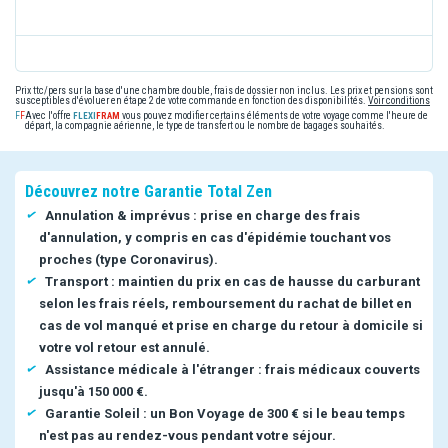
Prix ttc/pers sur la base d'une chambre double, frais de dossier non inclus. Les prix et pensions sont
susceptibles d'évoluer en étape 2 de votre commande en fonction des disponibilités.
Voir conditions
Avec l'offre
vous pouvez modifier certains éléments de votre voyage comme l'heure de
départ, la compagnie aérienne, le type de transfert ou le nombre de bagages souhaités.
Découvrez notre Garantie Total Zen
Annulation & imprévus : prise en charge des frais
d'annulation, y compris en cas d'épidémie touchant vos
proches (type Coronavirus).
Transport : maintien du prix en cas de hausse du carburant
selon les frais réels, remboursement du rachat de billet en
cas de vol manqué et prise en charge du retour à domicile si
votre vol retour est annulé.
Assistance médicale à l'étranger : frais médicaux couverts
jusqu'à 150 000 €.
Garantie Soleil : un Bon Voyage de 300 € si le beau temps
n'est pas au rendez-vous pendant votre séjour.