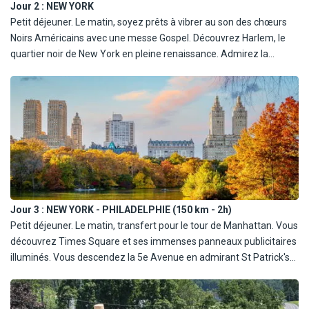
Jour 2 :
NEW YORK
Petit déjeuner. Le matin, soyez prêts à vibrer au son des chœurs
Noirs Américains avec une messe Gospel. Découvrez Harlem, le
quartier noir de New York en pleine renaissance. Admirez la
gigantesque cathédrale, Saint John The Divine, ainsi que l'Apollo
Theater. Restez dans l'ambiance typique d'un dimanche à New
York en dégustant un brunch. L'après-midi, montée au 86e étage
de l'Empire State Building, dont la point domine encore les cartes
postales et illumine toutes les nuits Manhattan avec des couleurs
différentes... Dîner libre à Times Square. Transfert retour à votre
hôtel et nuit en banlieue de New York.
Jour 3 :
NEW YORK - PHILADELPHIE (150 km - 2h)
Petit déjeuner. Le matin, transfert pour le tour de Manhattan. Vous
découvrez Times Square et ses immenses panneaux publicitaires
illuminés. Vous descendez la 5e Avenue en admirant St Patrick's
Cathedral, Rockfeller Center, le Flatiron Building. Vous verrez
Grand Central Station. Visite de Greenwich Village le long de ses
rues bordées d'arbres, SoHo et Chinatown, enclaves ethniques et