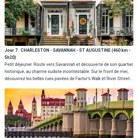
Charleston.
Jour 7 :
CHARLESTON - SAVANNAH - ST AUGUSTINE (460 km -
5h20)
Petit déjeuner. Route vers Savannah et découverte de son quartier
historique, au charme sudiste incontestable. Sur le front de mer,
découvrez les belles rues pavées de Factor's Walk et River Street
où les anciens entrepôts de coton ont été transformés en
magasins, tavernes et restaurants. Déjeuner libre pour profiter de
la ville. Ne manquez pas de goûter à quelques spécialités
culinaires telles que les tomates vertes grillées, le poulet frit, ou
encore un Lowcountry Boil à base de fruites de mer et de crabe,
un plat très répandu en Caroline du sud. Puis départ pour St
Augustine. Dîner libre et nuit à St Augustine.