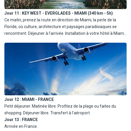
l'ambiance comparable à celle de Montmartre. Dîner cubain et
nuit.
Jour 11 :
KEY WEST - EVERGLADES - MIAMI (340 km - 5h)
Ce matin, prenez la route en direction de Miami, la perle de la
Floride, où culture, architecture et paysages paradisiaques se
rencontrent. Déjeuner à l'arrivée. Installation à votre hôtel à Miami
Beach et temps libre pour profiter de votre dernier après-midi en
Floride comme vous le souhaitez. Diner libre et nuit à Miami Beach.
Jour 12 :
MIAMI - FRANCE
Petit déjeuner. Matinée libre. Profitez de la plage ou faites du
shopping. Déjeuner libre. Transfert à l'aéroport.
Jour 13 :
FRANCE
Arrivée en France.