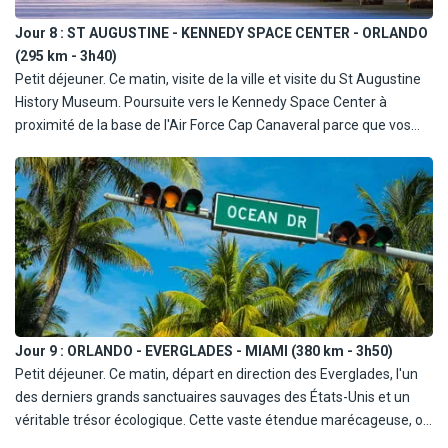
Jour 8 :
ST AUGUSTINE - KENNEDY SPACE CENTER - ORLANDO
(295 km - 3h40)
Petit déjeuner. Ce matin, visite de la ville et visite du St Augustine
History Museum. Poursuite vers le Kennedy Space Center à
proximité de la base de l'Air Force Cap Canaveral parce que vos
vacances ne sont pas complètes sans un voyage au Kennedy
Space Center ! Déjeuner libre. Visite inoubliable du centre de
lancement de la NASA : vision du film IMAX (en anglais),
découverte de la tour d'observation de deux navettes lancées, du
centre Apollo et de la fusée "Saturn V Rocket". Continuation vers
Orlando. Dîner et nuit dans la région d'Orlando.
Jour 9 :
ORLANDO - EVERGLADES - MIAMI (380 km - 3h50)
Petit déjeuner. Ce matin, départ en direction des Everglades, l'un
des derniers grands sanctuaires sauvages des États-Unis et un
véritable trésor écologique. Cette vaste étendue marécageuse, où
l'eau et la végétation se mêlent harmonieusement, abrite une