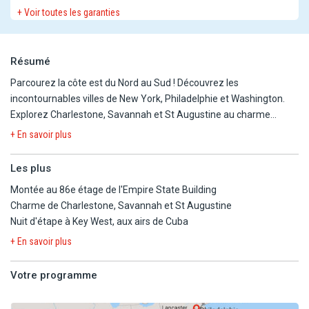
+ Voir toutes les garanties
Résumé
Parcourez la côte est du Nord au Sud ! Découvrez les
incontournables villes de New York, Philadelphie et Washington.
Explorez Charlestone, Savannah et St Augustine au charme
d'antan. Et terminez votre voyage en Floride, sur les plages
+ En savoir plus
ensoleillées de Miami et de Key West.
Les plus
Montée au 86e étage de l'Empire State Building
Charme de Charlestone, Savannah et St Augustine
Nuit d'étape à Key West, aux airs de Cuba
+ En savoir plus
Votre programme