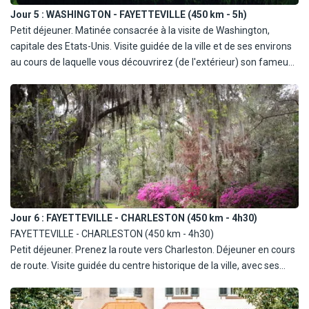
ferme et sa maison traditionnelle ainsi qu'un mode de vie unique.
Jour 5 :
WASHINGTON - FAYETTEVILLE (450 km - 5h)
Poursuite vers Washington. Dîner mexicain et nuit dans la région
Petit déjeuner. Matinée consacrée à la visite de Washington,
de Washington.
capitale des Etats-Unis. Visite guidée de la ville et de ses environs
au cours de laquelle vous découvrirez (de l'extérieur) son fameux
« National Mall », cœur historique et culturel de la ville, les
bâtiments publics les plus connus des Etats-Unis tels que la
Maison Blanche, le Lincoln Memorial et ses 36 imposantes
colonnes, le Vietnam Veterans Memorial, puis la fameuse
Reflecting Pool qui mène au Washington Monument. Puis à l'autre
bout du National Mall, la Cour Suprême, le Capitole où siège le
Congrès des Etats-Unis, et la Bibliothèque du Congrès, la plus
grande au monde avec plus de 26 millions de livres, de films, de
documents et de photos. Déjeuner burger dans un ''dîner 50's''.
Jour 6 :
FAYETTEVILLE - CHARLESTON (450 km - 4h30)
Route vers la Caroline du Nord. Dîner libre et nuit sur place.
FAYETTEVILLE - CHARLESTON (450 km - 4h30)
Petit déjeuner. Prenez la route vers Charleston. Déjeuner en cours
de route. Visite guidée du centre historique de la ville, avec ses
impressionnantes demeures d'époques coloniales et ses
magnifiques jardins. Dîner libre pour profiter de la ville et nuit à