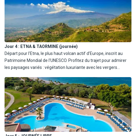
l'interaction et le contact avec de nombreuses espèces d'animaux.
Profitez d'une dégustation de produits typiques, y compris le miel
produit par les abeille de la ferme.
Jour 4 :
ETNA & TAORMINE (journée)
Départ pour l'Etna, le plus haut volcan actif d'Europe, inscrit au
Patrimoine Mondial de l'UNESCO. Profitez du trajet pour admirer
les paysages variés : végétation luxuriante avec les vergers
d'agrumes, oliveraies, vignes puis après environ 1500 m ce sont
les zones désertiques des champs de lave qui rappelle les
paysages lunaires. Au point d'arrivée, à environ 1800/1900 m, les
Monts Silvestri, couleurs spectaculaires des anciennes coulées de
lave des deux bouches de cratères éteints Silvestri Superiore et
Silvestri Inferiore.
En supplément (option facultative sous réserve des conditions
météorologiques et volcan, 80€/personne, réglement et
réservation sur place, déconseillé en cas de problèmes cardiaques
Jour 5 :
JOURNÉE LIBRE