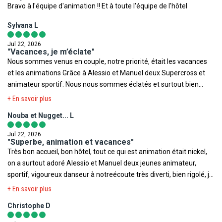
Bravo à l'équipe d'animation !! Et à toute l'équipe de l'hôtel
de l'humour ; Sara pour sa joie de vivre, sa bienveillance et les
cours de stretching et de yoga, car pratiquant énormément de
Sylvana L
sport, cela m’a permis de libérer les tensions musculaires
présentes ; Manu pour son dynamisme à l'aquagym. Sans oublier
Jul 22, 2026
"Vacances, je m’éclate"
Buba, le responsable d'animation, qui déborde d’énergie pour
Nous sommes venus en couple, notre priorité, était les vacances
présenter tout le monde. Mauricio pour ses mix de genie.
et les animations Grâce à Alessio et Manuel deux Supercross et
animateur sportif. Nous nous sommes éclatés et surtout bien
amusés je conseille fortement, je pense que les prochaines je Si
+ En savoir plus
bien sûr les deux sont là.
Nouba et Nugget... L
Jul 22, 2026
"Superbe, animation et vacances"
Très bon accueil, bon hôtel, tout ce qui est animation était nickel,
on a surtout adoré Alessio et Manuel deux jeunes animateur,
sportif, vigoureux danseur à notreécoute très diverti, bien rigolé, je
conseille fortement
+ En savoir plus
Christophe D