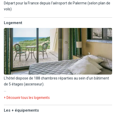
Départ pour la France depuis l'aéroport de Palerme (selon plan de
vols)
Logement
L'hôtel dispose de 188 chambres réparties au sein d'un bâtiment
de 5 étages (ascenseur).
Durant votre séjour, vous serez logés en chambre standard (28
+ Découvrir tous les logements
m²) :
Les + équipements
- Lit double ou lits jumeaux