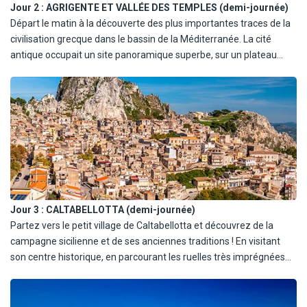
Jour 2 :
AGRIGENTE ET VALLÉE DES TEMPLES (demi-journée)
Départ le matin à la découverte des plus importantes traces de la
civilisation grecque dans le bassin de la Méditerranée. La cité
antique occupait un site panoramique superbe, sur un plateau
dominé au nord par deux collines et au sud par la Colline des
Temples, où on peut encore voir les ruines de 7 des 10 temples
restant de la glorieuse cité grecque. Visite de la célèbre Vallée des
Temples : temple de Junon, Jupiter, Castor et Pollux, Concorde et
Jupiter (entrée en supplément à régler sur place : 17€/personne).
Retour à l'hôtel pour le déjeuner et après-midi libre en formule
tout inclus.
Jour 3 :
CALTABELLOTTA (demi-journée)
Partez vers le petit village de Caltabellotta et découvrez de la
campagne sicilienne et de ses anciennes traditions ! En visitant
son centre historique, en parcourant les ruelles très imprégnées
de l'empreinte arabe, avec l'église Madre, d'où il sera possible de
jouir d'un magnifique panorama : continuation vers la ferme Bassa
Corte, où vous vivrez une expérience inoubliable à travers