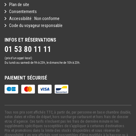
Plan de site
Consentements
Accessibilité : Non conforme
Code du voyageur responsable
INFOS ET RÉSERVATIONS
01 53 80 11 11
(prix d’un appel local)
Du lundi au samedi de 9h à 23h, le dimanche de 10h à 23h.
PAIEMENT SÉCURISÉ
Tous nos prix sont affichés TTC, à partir de, par personne en base chambre double,
selon dates et villes de départ, hors surcharge carburant et hors frais de dossier
et/ou d'agence. Ces tarifs n’incluent pas les frais de dernière minute ni les
suppléments spécifiques susceptibles de s’appliquer à certaines destinations.
Prix et promotions dans la limite des stocks disponibles et sous réserve de
disponibilité. Les prix affichés sont susceptibles d’être modifiés à la hausse ou à