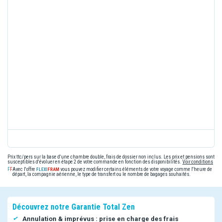
tous les clients avant le départ des excursions et au retour des
excursions.
Excursions pouvant être réalisées avec un guide en plusieurs
langues (dont le français). Guide pouvant changer d'une excursion
à l'autre.
Les montants des entrées aux sites mentionnées sont ceux
connus à ce jour et actualisables sans préavis.
Prix ttc/pers sur la base d'une chambre double, frais de dossier non inclus. Les prix et pensions sont
susceptibles d'évoluer en étape 2 de votre commande en fonction des disponibilités.
Voir conditions
Avec l'offre
vous pouvez modifier certains éléments de votre voyage comme l'heure de
départ, la compagnie aérienne, le type de transfert ou le nombre de bagages souhaités.
Découvrez notre Garantie Total Zen
Annulation & imprévus : prise en charge des frais