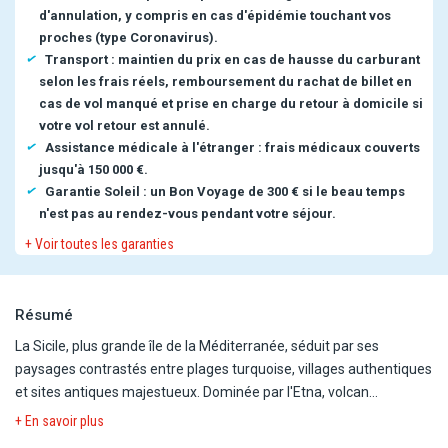
d'annulation, y compris en cas d'épidémie touchant vos
proches (type Coronavirus).
Transport : maintien du prix en cas de hausse du carburant
selon les frais réels, remboursement du rachat de billet en
cas de vol manqué et prise en charge du retour à domicile si
votre vol retour est annulé.
Assistance médicale à l'étranger : frais médicaux couverts
jusqu'à 150 000 €.
Garantie Soleil : un Bon Voyage de 300 € si le beau temps
n'est pas au rendez-vous pendant votre séjour.
+ Voir toutes les garanties
Résumé
La Sicile, plus grande île de la Méditerranée, séduit par ses
paysages contrastés entre plages turquoise, villages authentiques
et sites antiques majestueux. Dominée par l'Etna, volcan
emblématique, elle offre une richesse culturelle unique héritée
+ En savoir plus
des Grecs, Romains, Arabes et Normands. Entre gastronomie