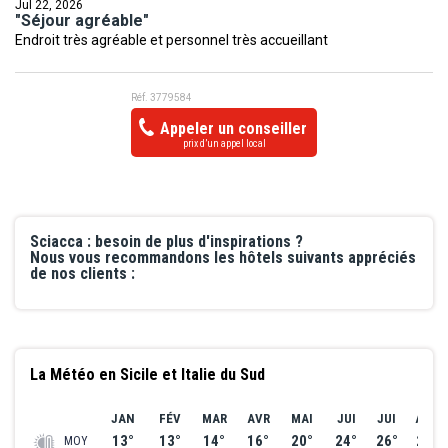
Jul 22, 2026
"Séjour agréable"
Endroit très agréable et personnel très accueillant
Réf. 3779584
Appeler un conseiller
prix d’un appel local
Sciacca : besoin de plus d'inspirations ?
Nous vous recommandons les hôtels suivants appréciés
de nos clients :
La Météo en Sicile et Italie du Sud
JAN
FÉV
MAR
AVR
MAI
JUI
JUI
AOÛ
13°
13°
14°
16°
20°
24°
26°
27°
MOY