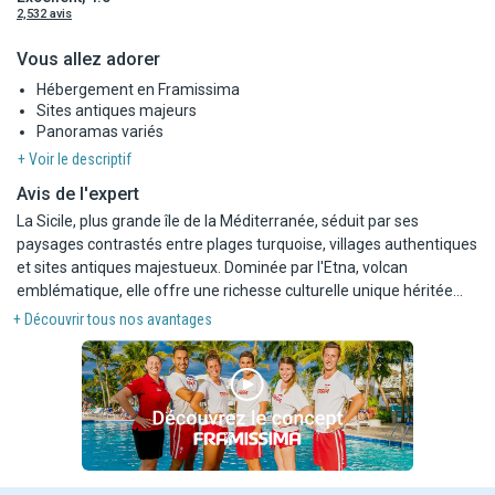
2,532 avis
Vous allez adorer
Hébergement en Framissima
Sites antiques majeurs
Panoramas variés
+ Voir le descriptif
Avis de l'expert
La Sicile, plus grande île de la Méditerranée, séduit par ses
paysages contrastés entre plages turquoise, villages authentiques
et sites antiques majestueux. Dominée par l'Etna, volcan
emblématique, elle offre une richesse culturelle unique héritée
des Grecs, Romains, Arabes et Normands. Entre gastronomie
+ Découvrir tous nos avantages
ensoleillée, villes vibrantes comme Palerme et Catane, et
atmosphère chaleureuse, la Sicile est une destination idéale pour
un séjour dépaysant mêlant nature, histoire et art de vivre italien.
Durant ce circuit découverte, vous logerea au sein du Framissima
Cala Regina 4*, situé dans la province d'Agrigente sur la côte sud-
ouest de la Sicile. Il se trouve à Sciaccamare, un complexe de 4