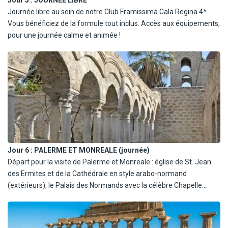
ou respiratoires) vous avez la possibilité de monter jusqu'à
Journée libre au sein de notre Club Framissima Cala Regina 4*.
2800/2900 m, altitude définie en fonction de l'activité volcanique
Vous bénéficiez de la formule tout inclus. Accès aux équipements,
de l'Etna. A bord du téléphérique, vous montez jusqu'à 2500 m
pour une journée calme et animée !
puis transport en mini-bus 4x4 collectif jusqu'à 2800/2900 m,
promenade avec un guide volcanologique pour admirer le cratère
sommital et de Valle del Bove.
Déjeuner dans un restaurant. Dans l'après-midi, départ pour
Taormine. Visite du théâtre gréco-romain (entrée en supplément
à régler sur place : 16€/personne) ou temps libre pour flâner dans
les ruelles typiques. Retour à l'hôtel.
Jour 6 :
PALERME ET MONREALE (journée)
Départ pour la visite de Palerme et Monreale : église de St. Jean
des Ermites et de la Cathédrale en style arabo-normand
(extérieurs), le Palais des Normands avec la célèbre Chapelle
Palatine (entrée en supplément à régler sur place : 19€/personne).
Descente à pied de l'ancien Corso Vittorio Emanuele, où vous
pourrez admirer de deux côtés de la rue, les superbes façades des