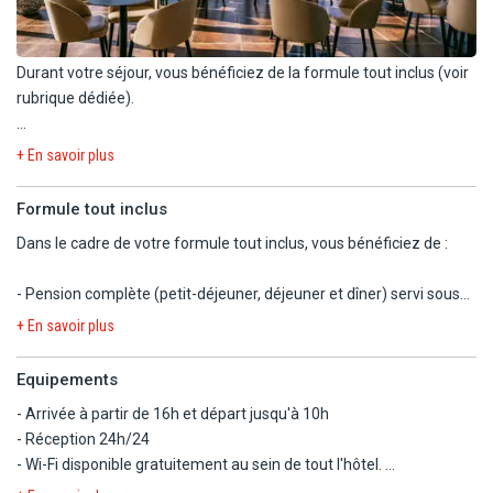
Durant votre séjour, vous bénéficiez de la formule tout inclus (voir
rubrique dédiée).
L'hôtel dispose d'un restaurant et de 3 bars :
+ En savoir plus
- Restaurant principal "Perseo" : servi sous forme de buffet,
Formule tout inclus
cuisine méditerranéenne. Vue panoramique sur la mer, show-
Dans le cadre de votre formule tout inclus, vous bénéficiez de :
cooking et dîners à thème. Ouvert de 7h30 à 10h, 12h30 à 14h et
de 19h30 à 21h30.
- Pension complète (petit-déjeuner, déjeuner et dîner) servi sous
forme de buffet au restaurant principal.
Bars :
+ En savoir plus
Petit déjeuner : 7h30 à 10h
- Bar central avec terrasse vue mer : ouvert de 10h à 00h
Déjeuner : 12h30 à 14h30
- Bar-piscine : ouvert de 10h à 12h30 et de 15h30 à 18h30
Equipements
Dîner : 19h30 à 21h30
- Beach bar : ouvert de 10h à 18h30
- Arrivée à partir de 16h et départ jusqu'à 10h
- Réception 24h/24
Snacks sucrés et salés de 10h à 12h30 et de 16h30 à 18h30 au bar
A noter :
- Wi-Fi disponible gratuitement au sein de tout l'hôtel.
central.
- A disposition en supplément, accès aux 3 restaurants à la carte
- Parking