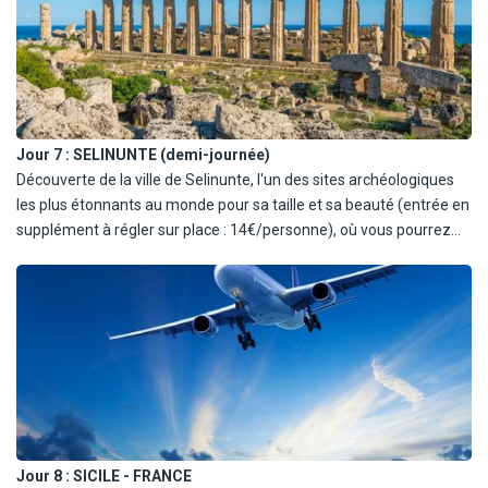
palais des nobles ainsi que les églises bâties pendant la période
baroque. Visite de la fastueuse Fontaine Pretoria et de l'église de
la Martorana (extérieure). Profitez d'une dégustation puis
déjeuner au restaurant. Départ vers Monreale, pour la visite de la
Cathédrale au style arabo-normand et du cloître annexé (entrée
en supplément à régler sur place : 12€/personne). Retour à l'hôtel.
Jour 7 :
SELINUNTE (demi-journée)
Découverte de la ville de Selinunte, l'un des sites archéologiques
les plus étonnants au monde pour sa taille et sa beauté (entrée en
supplément à régler sur place : 14€/personne), où vous pourrez
découvrir un ensemble de vestiges datant de la domination
grecque et admirer une vue panoramique incroyable sur la mer
africaine. La zone archéologique est parsemé de gros rochers
cylindriques dispersés sur le sol.
Jour 8 :
SICILE - FRANCE