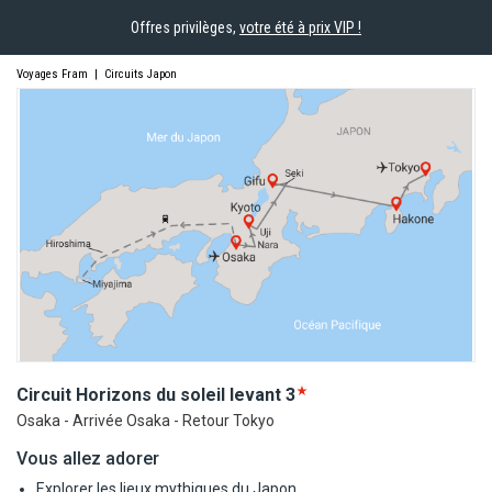
Offres privilèges,
votre été à prix VIP !
Voyages Fram
|
Circuits Japon
Circuit Horizons du soleil
levant
3
Osaka - Arrivée Osaka - Retour Tokyo
Vous allez adorer
Explorer les lieux mythiques du Japon