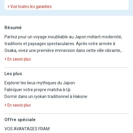
+ Voir toutes les garanties
Résumé
Partez pour un voyage inoubliable au Japon mêlant modernité,
traditions et paysages spectaculaires. Après votre arrivée à
Osaka, vivez une première immersion dans cette ville vibrante,
avant de découvrir Hiroshima et l'île sacrée de Miyajima avec son
+ En savoir plus
célèbre torii flottant. Poursuivez vers Nara, ancienne capitale
impériale, puis explorez Kyoto, berceau de la culture japonaise,
Les plus
avec ses temples emblématiques, ses quartiers traditionnels et
Explorer les lieux mythiques du Japon
ses forêts de bambous. Vous vivrez également une expérience
Fabriquer votre propre matcha à Uji
authentique à Uji autour du matcha et découvrirez l'art ancestral
Dormir dans un ryokan traditionnel à Hakone
des sabres à Seki. En route vers Hakone, profitez de paysages
volcaniques, d'une croisière sur le lac Ashi et d'une nuit en ryokan
+ En savoir plus
traditionnel avec bains chauds. Terminez en beauté à Tokyo, entre
quartiers historiques, modernité débridée, culture pop et élégance
Offre spéciale
urbaine. Un voyage complet, riche en découvertes, entre
VOS AVANTAGES FRAM
spiritualité, gastronomie et patrimoine.