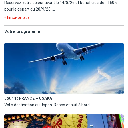
Réservez votre séjour avant le 14/8/26 et bénéficiez de - 160 €
pour le départ du 28/9/26.
+ En savoir plus
Réservez votre séjour avant le 11/9/26 et bénéficiez de - 70 €
pour le départ du 26/10/26.
Votre programme
Remises déjà incluses dans les tarifs en ligne, valables dans la
limite des stocks disponibles et non cumulables avec toute autre
offre ou avantages.
Jour 1 :
FRANCE – OSAKA
Vol à destination du Japon. Repas et nuit à bord.