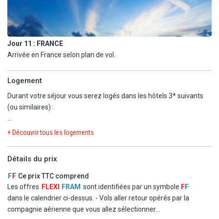
Jour 11 :
FRANCE
Arrivée en France selon plan de vol.
Logement
Durant votre séjour vous serez logés dans les hôtels 3* suivants
(ou similaires) :
OSAKA : Karakusa Grande Shin
+ Découvrir tous les logements
KYOTO : Vessel hotel Campana Kyoto Gojo
GIFU : Resol Gifu
Détails du prix
HAKONE : Ryokan Ichinoyu Honkan
TOKYO : Sunshine City Prince
F
F
Ce prix TTC comprend
Les offres
FLEXI
FRAM
sont identifiées par un symbole
F
F
Liste d'hôtels communiquée à titre indicatif, les hôtels vous seront
dans le calendrier ci-dessus.
- Vols aller retour opérés par la
confirmés dans le carnet de voyage transmis quelques jours avant
compagnie aérienne que vous allez sélectionner