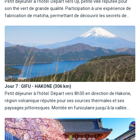
Petit déjeuner à l'hôtel. Départ vers Uji, petite ville réputée pour
son thé vert de grande qualité. Participation à une expérience de
fabrication de matcha, permettant de découvrir les secrets de
cette tradition ancestrale. Poursuite vers la ville de Seki, célèbre
pour son artisanat de sabres japonais. Visite du musée du Sabre
avec démonstration de forge, une immersion fascinante dans le
savoir-faire des forgerons traditionnels. Déjeuner et dîner dans un
restaurant local. Nuit à l'hôtel à Gifu.
Jour 7 :
GIFU - HAKONE (306 km)
Petit déjeuner à l'hôtel. Départ vers 8h30 en direction de Hakone,
région volcanique réputée pour ses sources thermales et ses
paysages pittoresques. Montée en funiculaire jusqu'à la vallée
d'Owakudani, connue pour ses fumerolles sulfureuses et ses
œufs noirs cuits dans les sources chaudes (l'accès peut être
restreint selon l'activité volcanique). Déjeuner dans un restaurant
local. Croisière sur le lac Ashi, offrant une vue dégagée sur le mont