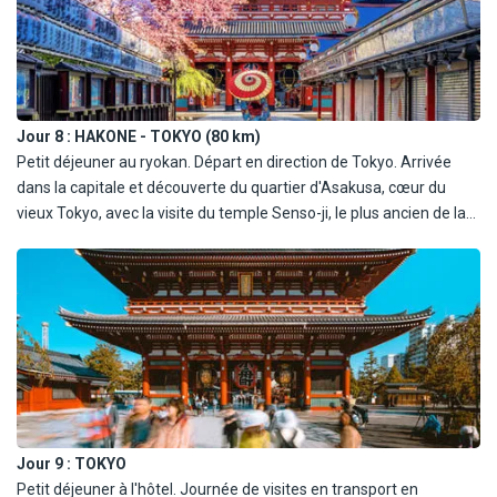
Fuji par temps clair. Dîner et nuit dans un ryokan, auberge
traditionnelle japonaise.
Jour 8 :
HAKONE - TOKYO (80 km)
Petit déjeuner au ryokan. Départ en direction de Tokyo. Arrivée
dans la capitale et découverte du quartier d'Asakusa, cœur du
vieux Tokyo, avec la visite du temple Senso-ji, le plus ancien de la
ville, et promenade dans la rue commerçante de Nakamise.
Continuation vers Akihabara, quartier emblématique de la culture
manga et de l'électronique, puis Ginza, quartier chic réputé pour
ses boutiques de luxe et ses galeries d'art. Déjeuner et dîner dans
un restaurant local. Nuit à l'hôtel.
Jour 9 :
TOKYO
Petit déjeuner à l'hôtel. Journée de visites en transport en