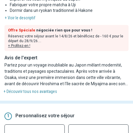
Fabriquer votre propre matcha à Uji
Dormir dans un ryokan traditionnel à Hakone
+ Voir le descriptif
Offre Spéciale
négociée rien que pour vous !
Réservez votre séjour avant le 14/8/26 et bénéficiez de - 160 € pour le
départ du 28/9/26.
+ Profitez-en !
Réservez votre séjour avant le 11/9/26 et bénéficiez de - 70 € pour le
départ du 26/10/26.
Avis de l'expert
Partez pour un voyage inoubliable au Japon mêlant modernité,
Remises déjà incluses dans les tarifs en ligne, valables dans la limite
des stocks disponibles et non cumulables avec toute autre offre ou
traditions et paysages spectaculaires. Après votre arrivée à
avantages.
Osaka, vivez une première immersion dans cette ville vibrante,
avant de découvrir Hiroshima et l'île sacrée de Miyajima avec son
célèbre torii flottant. Poursuivez vers Nara, ancienne capitale
+ Découvrir tous nos avantages
impériale, puis explorez Kyoto, berceau de la culture japonaise,
avec ses temples emblématiques, ses quartiers traditionnels et
ses forêts de bambous. Vous vivrez également une expérience
authentique à Uji autour du matcha et découvrirez l'art ancestral
Personnalisez votre séjour
1
des sabres à Seki. En route vers Hakone, profitez de paysages
volcaniques, d'une croisière sur le lac Ashi et d'une nuit en ryokan