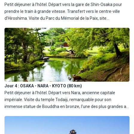
Petit déjeuner à l'hôtel. Départ vers la gare de Shin-Osaka pour
prendre le train à grande vitesse. Transfert vers le centre-ville
d'Hiroshima. Visite du Parc du Mémorial de la Paix, site
emblématique consacré à la mémoire des victimes de la bombe
atomique, et du Musée du Souvenir, qui retrace l'histoire tragique
du 6 août 1945. Continuation vers l'île de Miyajima en ferry. Visite
du sanctuaire d'Itsukushima Jinja, célèbre pour son torii flottant,
classé au patrimoine mondial de l'UNESCO. Retour à Osaka en
train depuis Miyajimaguchi, arrivée à Shin-Osaka en fin de journée.
Déjeuner et dîner dans un restaurant local. Nuit à l'hôtel.
Jour 4 :
OSAKA - NARA - KYOTO (80 km)
Petit déjeuner à l'hôtel. Départ vers Nara, ancienne capitale
impériale. Visite du temple Todaiji, remarquable pour son
immense statue de Bouddha en bronze, l'une des plus grandes au
monde, ainsi que du sanctuaire Kasuga Taisha, célèbre pour ses
milliers de lanternes de pierre et de bronze. Poursuite vers Kyoto.
Visite du sanctuaire Fushimi Inari Taisha, réputé pour ses
innombrables torii rouges formant des tunnels à travers la