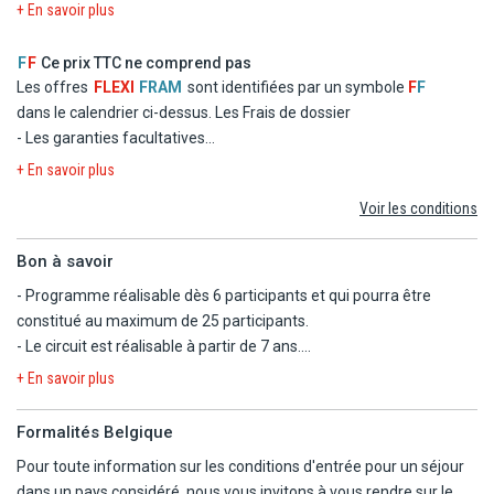
le départ.
- Logement en chambre double standard dans les hôtels
+ En savoir plus
mentionnés ou similaires
- La formule Repas
F
F
Ce prix TTC ne comprend pas
- Les taxes d'aéroport et de solidarité
Les offres
FLEXI
FRAM
sont identifiées par un symbole
F
F
- Le transfert
dans le calendrier ci-dessus.
Les Frais de dossier
- Les garanties facultatives
- Les autres repas et les boissons
+ En savoir plus
- Les activités et excursions payantes
Voir les conditions
- Les dépenses d'ordre personnel
Bon à savoir
- Programme réalisable dès 6 participants et qui pourra être
constitué au maximum de 25 participants.
- Le circuit est réalisable à partir de 7 ans.
- Transferts en train en 2nd classe entre Shin Osaka et Hiroshima.
+ En savoir plus
- Jour 2 et 10 : Selon votre vol, transfert vers l'hôtel et l'aéroport de
départ en transport commun (bus) avec un assistant
Formalités Belgique
francophone, en bus avec assistant francophone ou en véhicule
Pour toute information sur les conditions d'entrée pour un séjour
sans assistance francophone (sauf 22h30-06h30).
dans un pays considéré, nous vous invitons à vous rendre sur le