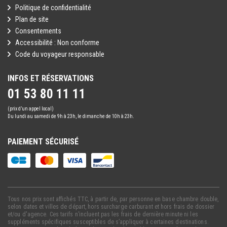
Politique de confidentialité
Plan de site
Consentements
Accessibilité : Non conforme
Code du voyageur responsable
INFOS ET RÉSERVATIONS
01 53 80 11 11
(prix d’un appel local)
Du lundi au samedi de 9h à 23h, le dimanche de 10h à 23h.
PAIEMENT SÉCURISÉ
Tous nos prix sont affichés TTC, à partir de, par personne en base chambre double,
selon dates et villes de départ, hors surcharge carburant et hors frais de dossier
et/ou d'agence. Ces tarifs n’incluent pas les frais de dernière minute ni les
suppléments spécifiques susceptibles de s’appliquer à certaines destinations.