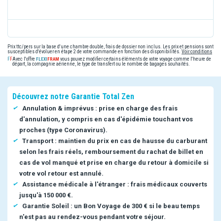
Prix ttc/pers sur la base d'une chambre double, frais de dossier non inclus. Les prix et pensions sont
susceptibles d'évoluer en étape 2 de votre commande en fonction des disponibilités.
Voir conditions
Avec l'offre
vous pouvez modifier certains éléments de votre voyage comme l'heure de
départ, la compagnie aérienne, le type de transfert ou le nombre de bagages souhaités.
Découvrez notre Garantie Total Zen
Annulation & imprévus : prise en charge des frais
d'annulation, y compris en cas d'épidémie touchant vos
proches (type Coronavirus).
Transport : maintien du prix en cas de hausse du carburant
selon les frais réels, remboursement du rachat de billet en
cas de vol manqué et prise en charge du retour à domicile si
votre vol retour est annulé.
Assistance médicale à l'étranger : frais médicaux couverts
jusqu'à 150 000 €.
Garantie Soleil : un Bon Voyage de 300 € si le beau temps
n'est pas au rendez-vous pendant votre séjour.