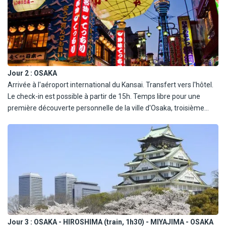
Jour 2 :
OSAKA
Arrivée à l'aéroport international du Kansai. Transfert vers l'hôtel.
Le check-in est possible à partir de 15h. Temps libre pour une
première découverte personnelle de la ville d'Osaka, troisième
plus grande ville du Japon, connue pour son ambiance animée, sa
gastronomie réputée et ses quartiers modernes. Repas libres. Nuit
à l'hôtel.
Jour 3 :
OSAKA - HIROSHIMA (train, 1h30) - MIYAJIMA - OSAKA