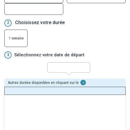
traditionnel avec bains chauds. Terminez en beauté à Tokyo, entre
quartiers historiques, modernité débridée, culture pop et élégance
urbaine. Un voyage complet, riche en découvertes, entre
spiritualité, gastronomie et patrimoine.
Choisissez votre durée
2
1 semaine
3
Sélectionnez votre date de départ
Autres durées disponibles en cliquant sur le
+